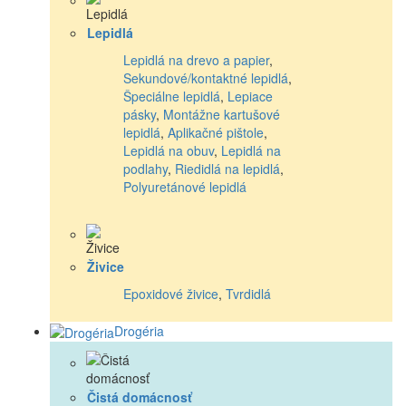
Lepidlá
Lepidlá na drevo a papier
,
Sekundové/kontaktné lepidlá
,
Špeciálne lepidlá
,
Lepiace
pásky
,
Montážne kartušové
lepidlá
,
Aplikačné pištole
,
Lepidlá na obuv
,
Lepidlá na
podlahy
,
Riedidlá na lepidlá
,
Polyuretánové lepidlá
Živice
Epoxidové živice
,
Tvrdidlá
Drogéria
Čistá domácnosť