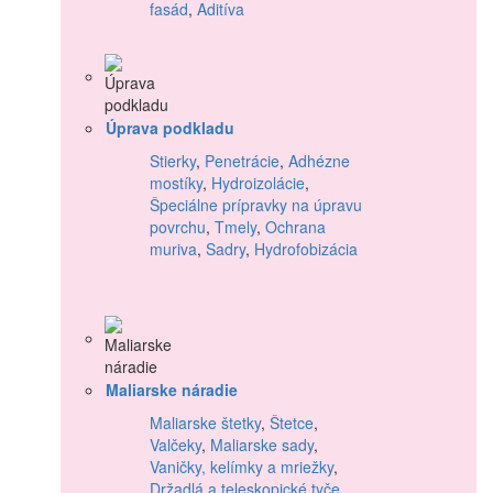
fasád
,
Aditíva
Úprava podkladu
Stierky
,
Penetrácie
,
Adhézne
mostíky
,
Hydroizolácie
,
Špeciálne prípravky na úpravu
povrchu
,
Tmely
,
Ochrana
muriva
,
Sadry
,
Hydrofobizácia
Maliarske náradie
Maliarske štetky
,
Štetce
,
Valčeky
,
Maliarske sady
,
Vaničky, kelímky a mriežky
,
Držadlá a teleskopické tyče
,