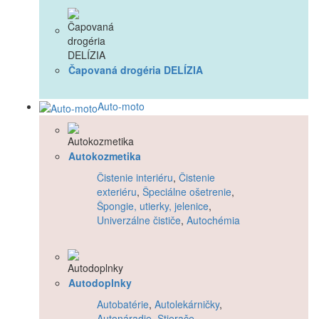
Čapovaná drogéria DELÍZIA
Auto-moto
Autokozmetika
Čistenie interiéru
,
Čistenie
exteriéru
,
Špeciálne ošetrenie
,
Špongie, utierky, jelenice
,
Univerzálne čističe
,
Autochémia
Autodoplnky
Autobatérie
,
Autolekárničky
,
Autonáradie
,
Stierače
,