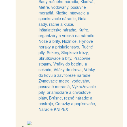
Sady ručného náradia
,
Kladivá
,
Metre, vodováhy, posuvné
meradlá
,
Kliešte, nitovacie a
sponkovacie náradie
,
Gola
sady, račne a kľúče
,
Inštalatérske náradie
,
Kufre,
organizéry a vrecká na náradie
,
Nože a brity
,
Nožnice
,
Plynové
horáky a príslušenstvo
,
Ručné
píly
,
Sekery
,
Stopkové frézy
,
Skrutkovače a bity
,
Pracovné
stojany
,
Vrtáky do betónu a
sekáče
,
Vrtáky do dreva
,
Vrtáky
do kovu a závitorezé náradie
,
Zvinovacie metre, vodováhy,
posuvné meradlá
,
Vykružovacie
píly, priamočiare a chvostové
pláty
,
Brúsne, rezné náradie a
nástroje
,
Ceruzky a popisovače
,
Náradie KNIPEX