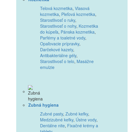
Telová kozmetika
,
Vlasová
kozmetika
,
Pleťová kozmetika
,
Starostlivosť o ruky
,
Starostlivosť o nohy
,
Kozmetika
do kúpeľa
,
Pánska kozmetika
,
Parfémy a toaletné vody
,
Opaľovacie prípravky
,
Darčekové kazety
,
Antibakteriálne gély
,
Starostlivosť o telo
,
Masážne
emulzie
Zubná hygiena
Zubné pasty
,
Zubné kefky
,
Medzizubné kefky
,
Ústne vody
,
Dentálne nite
,
Fixačné krémy a
tablety