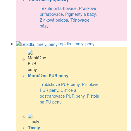
Tekuté prifarbovače
,
Práškové
prifarbovače
,
Pigmenty a bázy
,
Zinková beloba
,
Tónovacie
bázy
Lepidlá, tmely, peny
Montážne PUR peny
Trubičkové PUR peny
,
Pištoľové
PUR peny
,
Čističe a
odstraňovače PUR peny
,
Pištole
na PU penu
Tmely