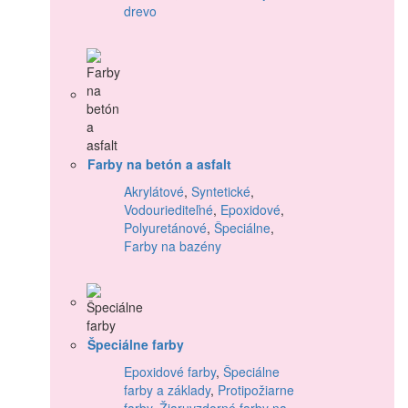
drevo
Farby na betón a asfalt
Akrylátové
,
Syntetické
,
Vodouriediteľné
,
Epoxidové
,
Polyuretánové
,
Špeciálne
,
Farby na bazény
Špeciálne farby
Epoxidové farby
,
Špeciálne
farby a základy
,
Protipožiarne
farby
,
Žiaruvzdorné farby na