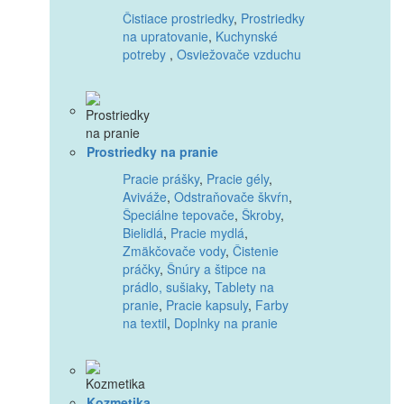
Čistiace prostriedky
,
Prostriedky
na upratovanie
,
Kuchynské
potreby
,
Osviežovače vzduchu
Prostriedky na pranie
Pracie prášky
,
Pracie gély
,
Aviváže
,
Odstraňovače škvŕn
,
Špeciálne tepovače
,
Škroby
,
Bielidlá
,
Pracie mydlá
,
Zmäkčovače vody
,
Čistenie
práčky
,
Šnúry a štipce na
prádlo, sušiaky
,
Tablety na
pranie
,
Pracie kapsuly
,
Farby
na textil
,
Doplnky na pranie
Kozmetika