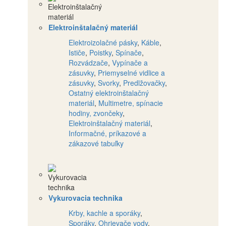
Elektroinštalačný materiál
Elektroizolačné pásky
,
Káble
,
Ističe
,
Poistky
,
Spínače
,
Rozvádzače
,
Vypínače a
zásuvky
,
Priemyselné vidlice a
zásuvky
,
Svorky
,
Predlžovačky
,
Ostatný elektroinštalačný
materiál
,
Multimetre, spínacie
hodiny, zvončeky
,
Elektroinštalačný materiál
,
Informačné, príkazové a
zákazové tabuľky
Vykurovacia technika
Krby, kachle a sporáky
,
Sporáky
,
Ohrievače vody
,