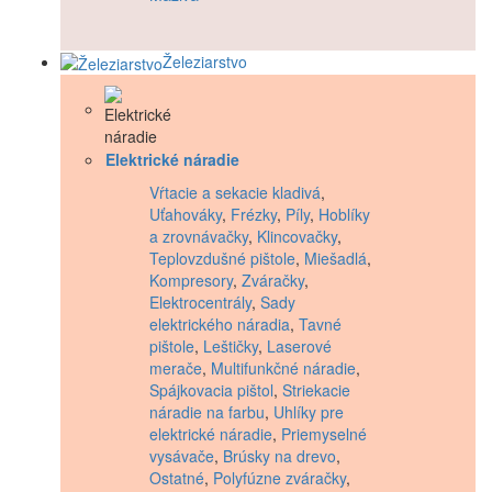
Železiarstvo
Elektrické náradie
Vŕtacie a sekacie kladivá
,
Uťahováky
,
Frézky
,
Píly
,
Hoblíky
a zrovnávačky
,
Klincovačky
,
Teplovzdušné pištole
,
Miešadlá
,
Kompresory
,
Zváračky
,
Elektrocentrály
,
Sady
elektrického náradia
,
Tavné
pištole
,
Leštičky
,
Laserové
merače
,
Multifunkčné náradie
,
Spájkovacia pištol
,
Striekacie
náradie na farbu
,
Uhlíky pre
elektrické náradie
,
Priemyselné
vysávače
,
Brúsky na drevo
,
Ostatné
,
Polyfúzne zváračky
,