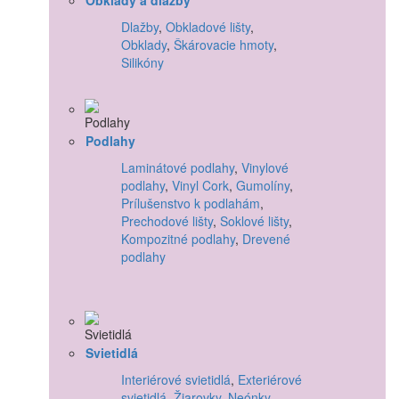
Dlažby
,
Obkladové lišty
,
Obklady
,
Škárovacie hmoty
,
Silikóny
Podlahy
Laminátové podlahy
,
Vinylové
podlahy
,
Vinyl Cork
,
Gumolíny
,
Prílušenstvo k podlahám
,
Prechodové lišty
,
Soklové lišty
,
Kompozitné podlahy
,
Drevené
podlahy
Svietidlá
Interiérové svietidlá
,
Exteriérové
svietidlá
,
Žiarovky
,
Neónky
,