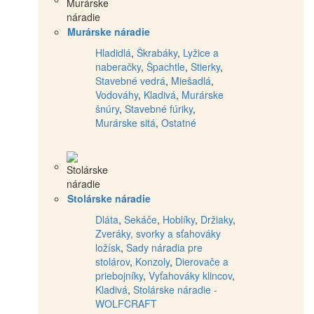
Murárske náradie
Hladidlá
,
Škrabáky
,
Lyžice a
naberačky
,
Špachtle
,
Stierky
,
Stavebné vedrá
,
Miešadlá
,
Vodováhy
,
Kladivá
,
Murárske
šnúry
,
Stavebné fúriky
,
Murárske sitá
,
Ostatné
Stolárske náradie
Dláta
,
Sekáče
,
Hoblíky
,
Držiaky
,
Zveráky, svorky a sťahováky
ložísk
,
Sady náradia pre
stolárov
,
Konzoly
,
Dierovače a
priebojníky
,
Vyťahováky klincov
,
Kladivá
,
Stolárske náradie -
WOLFCRAFT