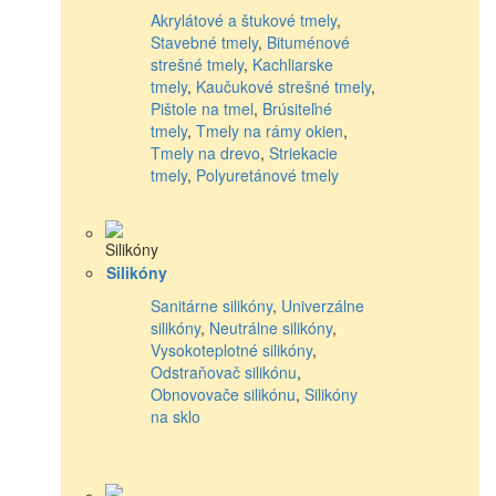
Akrylátové a štukové tmely
,
Stavebné tmely
,
Bituménové
strešné tmely
,
Kachliarske
tmely
,
Kaučukové strešné tmely
,
Pištole na tmel
,
Brúsiteľné
tmely
,
Tmely na rámy okien
,
Tmely na drevo
,
Striekacie
tmely
,
Polyuretánové tmely
Silikóny
Sanitárne silikóny
,
Univerzálne
silikóny
,
Neutrálne silikóny
,
Vysokoteplotné silikóny
,
Odstraňovač silikónu
,
Obnovovače silikónu
,
Silikóny
na sklo