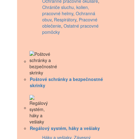
Ochranné pracovné okuliare
,
Chrániče sluchu, kolien,
pracovné helmy
,
Ochranná
obuv
,
Respirátory
,
Pracovné
oblečenie
,
Ostatné pracovné
pomôcky
Poštové schránky a bezpečnostné
skrinky
Regálový systém, háky a vešiaky
Háky a vešiaky
,
Závesný