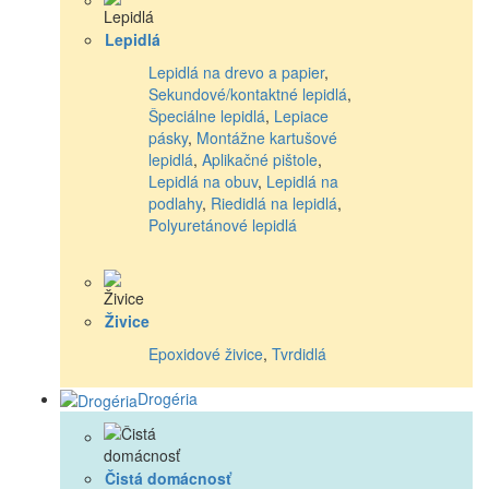
Lepidlá
Lepidlá na drevo a papier
,
Sekundové/kontaktné lepidlá
,
Špeciálne lepidlá
,
Lepiace
pásky
,
Montážne kartušové
lepidlá
,
Aplikačné pištole
,
Lepidlá na obuv
,
Lepidlá na
podlahy
,
Riedidlá na lepidlá
,
Polyuretánové lepidlá
Živice
Epoxidové živice
,
Tvrdidlá
Drogéria
Čistá domácnosť