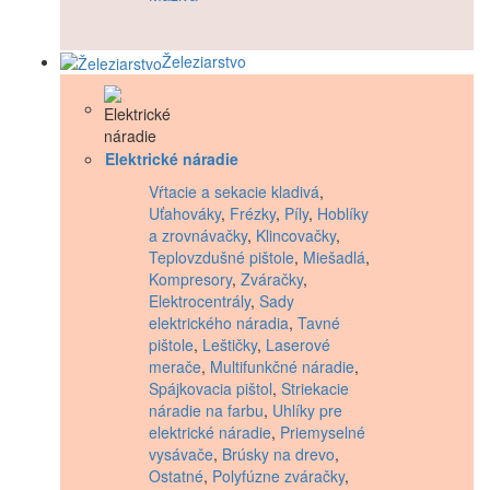
Železiarstvo
Elektrické náradie
Vŕtacie a sekacie kladivá
,
Uťahováky
,
Frézky
,
Píly
,
Hoblíky
a zrovnávačky
,
Klincovačky
,
Teplovzdušné pištole
,
Miešadlá
,
Kompresory
,
Zváračky
,
Elektrocentrály
,
Sady
elektrického náradia
,
Tavné
pištole
,
Leštičky
,
Laserové
merače
,
Multifunkčné náradie
,
Spájkovacia pištol
,
Striekacie
náradie na farbu
,
Uhlíky pre
elektrické náradie
,
Priemyselné
vysávače
,
Brúsky na drevo
,
Ostatné
,
Polyfúzne zváračky
,