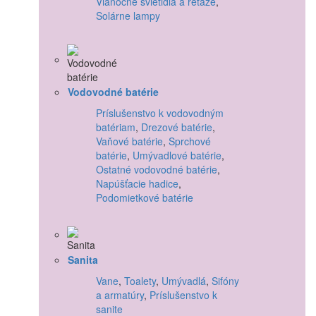
Vianočné svietidlá a reťaze
,
Solárne lampy
Vodovodné batérie
Príslušenstvo k vodovodným
batériam
,
Drezové batérie
,
Vaňové batérie
,
Sprchové
batérie
,
Umývadlové batérie
,
Ostatné vodovodné batérie
,
Napúšťacie hadice
,
Podomietkové batérie
Sanita
Vane
,
Toalety
,
Umývadlá
,
Sifóny
a armatúry
,
Príslušenstvo k
sanite