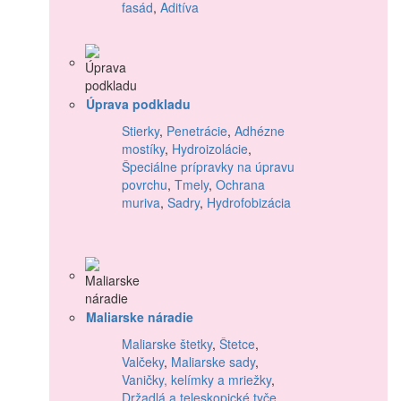
fasád
,
Aditíva
Úprava podkladu
Stierky
,
Penetrácie
,
Adhézne
mostíky
,
Hydroizolácie
,
Špeciálne prípravky na úpravu
povrchu
,
Tmely
,
Ochrana
muriva
,
Sadry
,
Hydrofobizácia
Maliarske náradie
Maliarske štetky
,
Štetce
,
Valčeky
,
Maliarske sady
,
Vaničky, kelímky a mriežky
,
Držadlá a teleskopické tyče
,