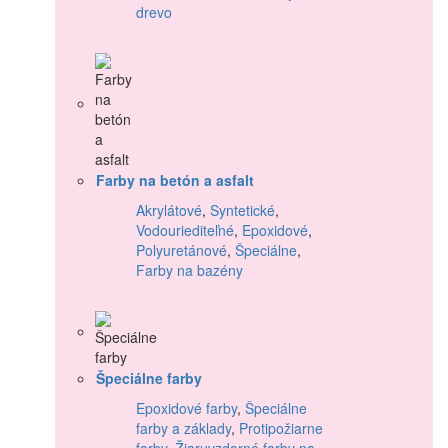
drevo
Farby na betón a asfalt
Akrylátové
,
Syntetické
,
Vodouriediteľné
,
Epoxidové
,
Polyuretánové
,
Špeciálne
,
Farby na bazény
Špeciálne farby
Epoxidové farby
,
Špeciálne
farby a základy
,
Protipožiarne
farby
,
Žiaruvzdorné farby na