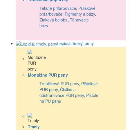
Tekuté prifarbovače
,
Práškové
prifarbovače
,
Pigmenty a bázy
,
Zinková beloba
,
Tónovacie
bázy
Lepidlá, tmely, peny
Montážne PUR peny
Trubičkové PUR peny
,
Pištoľové
PUR peny
,
Čističe a
odstraňovače PUR peny
,
Pištole
na PU penu
Tmely