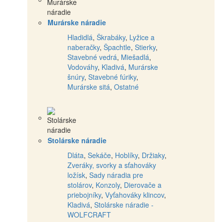
Murárske náradie
Hladidlá
,
Škrabáky
,
Lyžice a
naberačky
,
Špachtle
,
Stierky
,
Stavebné vedrá
,
Miešadlá
,
Vodováhy
,
Kladivá
,
Murárske
šnúry
,
Stavebné fúriky
,
Murárske sitá
,
Ostatné
Stolárske náradie
Dláta
,
Sekáče
,
Hoblíky
,
Držiaky
,
Zveráky, svorky a sťahováky
ložísk
,
Sady náradia pre
stolárov
,
Konzoly
,
Dierovače a
priebojníky
,
Vyťahováky klincov
,
Kladivá
,
Stolárske náradie -
WOLFCRAFT