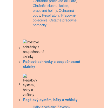
Ochranné pracovné okuliare
,
Chrániče sluchu, kolien,
pracovné helmy
,
Ochranná
obuv
,
Respirátory
,
Pracovné
oblečenie
,
Ostatné pracovné
pomôcky
Poštové schránky a bezpečnostné
skrinky
Regálový systém, háky a vešiaky
Háky a vešiaky
,
Závesný