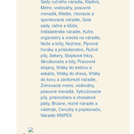
Sady ručného náradia
,
Kladivá
,
Metre, vodováhy, posuvné
meradlá
,
Kliešte, nitovacie a
sponkovacie náradie
,
Gola
sady, račne a kľúče
,
Inštalatérske náradie
,
Kufre,
organizéry a vrecká na náradie
,
Nože a brity
,
Nožnice
,
Plynové
horáky a príslušenstvo
,
Ručné
píly
,
Sekery
,
Stopkové frézy
,
Skrutkovače a bity
,
Pracovné
stojany
,
Vrtáky do betónu a
sekáče
,
Vrtáky do dreva
,
Vrtáky
do kovu a závitorezé náradie
,
Zvinovacie metre, vodováhy,
posuvné meradlá
,
Vykružovacie
píly, priamočiare a chvostové
pláty
,
Brúsne, rezné náradie a
nástroje
,
Ceruzky a popisovače
,
Náradie KNIPEX