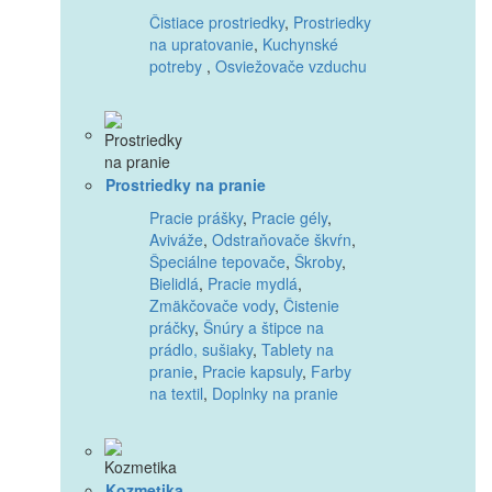
Čistiace prostriedky
,
Prostriedky
na upratovanie
,
Kuchynské
potreby
,
Osviežovače vzduchu
Prostriedky na pranie
Pracie prášky
,
Pracie gély
,
Aviváže
,
Odstraňovače škvŕn
,
Špeciálne tepovače
,
Škroby
,
Bielidlá
,
Pracie mydlá
,
Zmäkčovače vody
,
Čistenie
práčky
,
Šnúry a štipce na
prádlo, sušiaky
,
Tablety na
pranie
,
Pracie kapsuly
,
Farby
na textil
,
Doplnky na pranie
Kozmetika