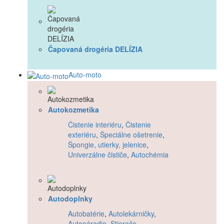
Čapovaná drogéria DELÍZIA
Auto-moto
Autokozmetika
Čistenie interiéru
,
Čistenie
exteriéru
,
Špeciálne ošetrenie
,
Špongie, utierky, jelenice
,
Univerzálne čističe
,
Autochémia
Autodoplnky
Autobatérie
,
Autolekárničky
,
Autonáradie
,
Stierače
,