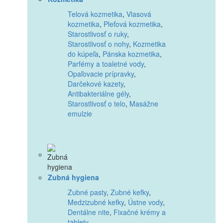
Telová kozmetika
,
Vlasová
kozmetika
,
Pleťová kozmetika
,
Starostlivosť o ruky
,
Starostlivosť o nohy
,
Kozmetika
do kúpeľa
,
Pánska kozmetika
,
Parfémy a toaletné vody
,
Opaľovacie prípravky
,
Darčekové kazety
,
Antibakteriálne gély
,
Starostlivosť o telo
,
Masážne
emulzie
Zubná hygiena
Zubné pasty
,
Zubné kefky
,
Medzizubné kefky
,
Ústne vody
,
Dentálne nite
,
Fixačné krémy a
tablety