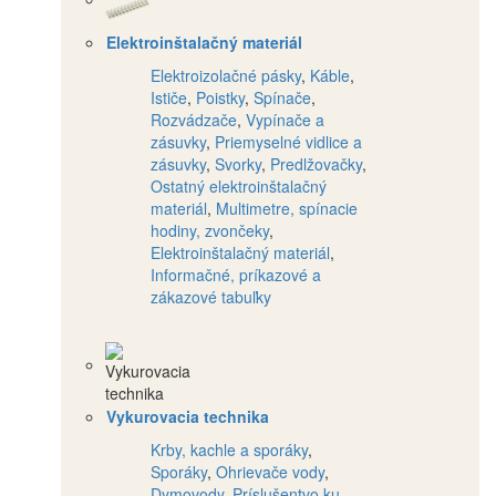
Elektroinštalačný materiál
Elektroizolačné pásky
,
Káble
,
Ističe
,
Poistky
,
Spínače
,
Rozvádzače
,
Vypínače a
zásuvky
,
Priemyselné vidlice a
zásuvky
,
Svorky
,
Predlžovačky
,
Ostatný elektroinštalačný
materiál
,
Multimetre, spínacie
hodiny, zvončeky
,
Elektroinštalačný materiál
,
Informačné, príkazové a
zákazové tabuľky
Vykurovacia technika
Krby, kachle a sporáky
,
Sporáky
,
Ohrievače vody
,
Dymovody
,
Príslušentvo ku