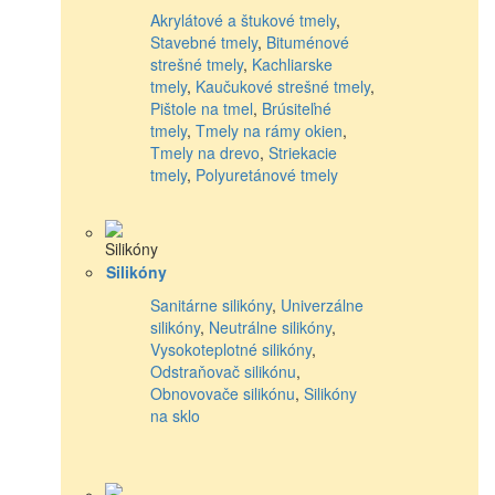
Akrylátové a štukové tmely
,
Stavebné tmely
,
Bituménové
strešné tmely
,
Kachliarske
tmely
,
Kaučukové strešné tmely
,
Pištole na tmel
,
Brúsiteľné
tmely
,
Tmely na rámy okien
,
Tmely na drevo
,
Striekacie
tmely
,
Polyuretánové tmely
Silikóny
Sanitárne silikóny
,
Univerzálne
silikóny
,
Neutrálne silikóny
,
Vysokoteplotné silikóny
,
Odstraňovač silikónu
,
Obnovovače silikónu
,
Silikóny
na sklo