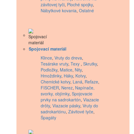
závitovej tyči
,
Ploché spojky
,
Nábytkové kovania
,
Ostatné
Spojovací materiál
Klince
,
Vruty do dreva
,
Tesárske vruty
,
Texy
,
Skrutky
,
Podložky
,
Matice
,
Nity
,
Hmoždinky
,
Háky
,
Kotvy
,
Chemické kotvy
,
Laná
,
Reťaze
,
FISCHER
,
Nerez
,
Napínače,
svorky, objímky
,
Spojovacie
prvky na sadrokartón
,
Viazacie
drôty
,
Viazacie pásky
,
Vruty do
sadrokartónu
,
Závitové tyče
,
Špagáty