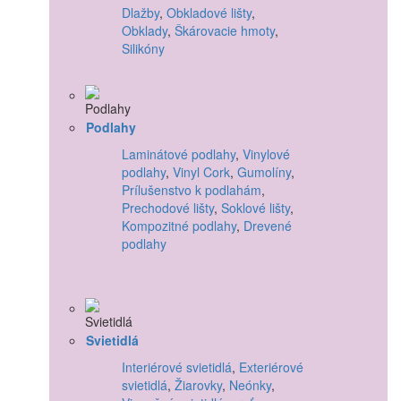
Dlažby
,
Obkladové lišty
,
Obklady
,
Škárovacie hmoty
,
Silikóny
Podlahy
Laminátové podlahy
,
Vinylové
podlahy
,
Vinyl Cork
,
Gumolíny
,
Prílušenstvo k podlahám
,
Prechodové lišty
,
Soklové lišty
,
Kompozitné podlahy
,
Drevené
podlahy
Svietidlá
Interiérové svietidlá
,
Exteriérové
svietidlá
,
Žiarovky
,
Neónky
,