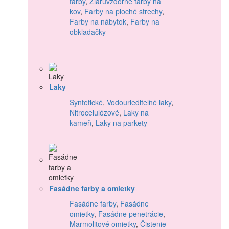
farby
,
Žiaruvzdorné farby na
kov
,
Farby na ploché strechy
,
Farby na nábytok
,
Farby na
obkladačky
Laky
Syntetické
,
Vodouriediteľné laky
,
Nitrocelulózové
,
Laky na
kameň
,
Laky na parkety
Fasádne farby a omietky
Fasádne farby
,
Fasádne
omietky
,
Fasádne penetrácie
,
Marmolitové omietky
,
Čistenie