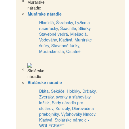
Murárske náradie
Hladidlá
,
Škrabáky
,
Lyžice a
naberačky
,
Špachtle
,
Stierky
,
Stavebné vedrá
,
Miešadlá
,
Vodováhy
,
Kladivá
,
Murárske
šnúry
,
Stavebné fúriky
,
Murárske sitá
,
Ostatné
Stolárske náradie
Dláta
,
Sekáče
,
Hoblíky
,
Držiaky
,
Zveráky, svorky a sťahováky
ložísk
,
Sady náradia pre
stolárov
,
Konzoly
,
Dierovače a
priebojníky
,
Vyťahováky klincov
,
Kladivá
,
Stolárske náradie -
WOLFCRAFT