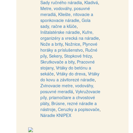
Sady ručného náradia
,
Kladivá
,
Metre, vodováhy, posuvné
meradlá
,
Kliešte, nitovacie a
sponkovacie náradie
,
Gola
sady, račne a kľúče
,
Inštalatérske náradie
,
Kufre,
organizéry a vrecká na náradie
,
Nože a brity
,
Nožnice
,
Plynové
horáky a príslušenstvo
,
Ručné
píly
,
Sekery
,
Stopkové frézy
,
Skrutkovače a bity
,
Pracovné
stojany
,
Vrtáky do betónu a
sekáče
,
Vrtáky do dreva
,
Vrtáky
do kovu a závitorezé náradie
,
Zvinovacie metre, vodováhy,
posuvné meradlá
,
Vykružovacie
píly, priamočiare a chvostové
pláty
,
Brúsne, rezné náradie a
nástroje
,
Ceruzky a popisovače
,
Náradie KNIPEX