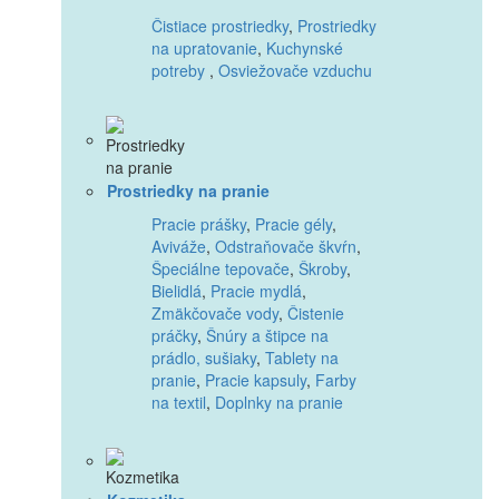
Čistiace prostriedky
,
Prostriedky
na upratovanie
,
Kuchynské
potreby
,
Osviežovače vzduchu
Prostriedky na pranie
Pracie prášky
,
Pracie gély
,
Aviváže
,
Odstraňovače škvŕn
,
Špeciálne tepovače
,
Škroby
,
Bielidlá
,
Pracie mydlá
,
Zmäkčovače vody
,
Čistenie
práčky
,
Šnúry a štipce na
prádlo, sušiaky
,
Tablety na
pranie
,
Pracie kapsuly
,
Farby
na textil
,
Doplnky na pranie