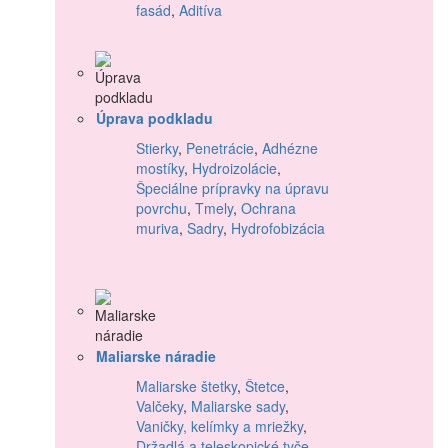
fasád
,
Aditíva
Úprava podkladu
Stierky
,
Penetrácie
,
Adhézne
mostíky
,
Hydroizolácie
,
Špeciálne prípravky na úpravu
povrchu
,
Tmely
,
Ochrana
muriva
,
Sadry
,
Hydrofobizácia
Maliarske náradie
Maliarske štetky
,
Štetce
,
Valčeky
,
Maliarske sady
,
Vaničky, kelímky a mriežky
,
Držadlá a teleskopické tyče
,