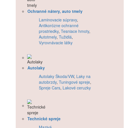
Ochranné nátery, auto tmely
Laminovacie súpravy
,
Antikorózne ochranné
prostriedky
,
Tesniace hmoty
,
Autotmely
,
Tužidlá
,
Vyrovnávacie látky
Autolaky
Autolaky Škoda/VW
,
Laky na
autobrzdy
,
Tuningové spreje
,
Spreje Cars
,
Lakové ceruzky
Technické spreje
Mazivá