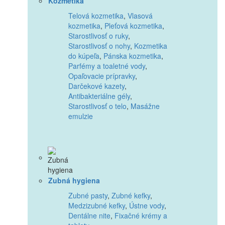
Kozmetika
Telová kozmetika
,
Vlasová
kozmetika
,
Pleťová kozmetika
,
Starostlivosť o ruky
,
Starostlivosť o nohy
,
Kozmetika
do kúpeľa
,
Pánska kozmetika
,
Parfémy a toaletné vody
,
Opaľovacie prípravky
,
Darčekové kazety
,
Antibakteriálne gély
,
Starostlivosť o telo
,
Masážne
emulzie
Zubná hygiena
Zubné pasty
,
Zubné kefky
,
Medzizubné kefky
,
Ústne vody
,
Dentálne nite
,
Fixačné krémy a