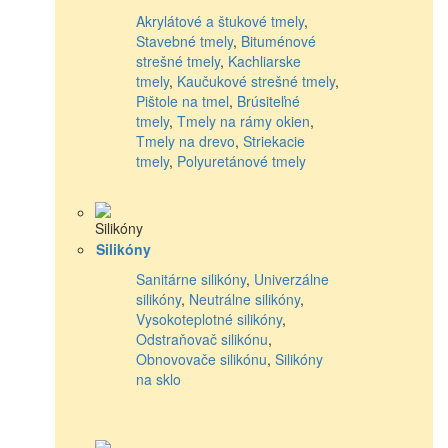
Akrylátové a štukové tmely
,
Stavebné tmely
,
Bituménové
strešné tmely
,
Kachliarske
tmely
,
Kaučukové strešné tmely
,
Pištole na tmel
,
Brúsiteľné
tmely
,
Tmely na rámy okien
,
Tmely na drevo
,
Striekacie
tmely
,
Polyuretánové tmely
Silikóny
Sanitárne silikóny
,
Univerzálne
silikóny
,
Neutrálne silikóny
,
Vysokoteplotné silikóny
,
Odstraňovač silikónu
,
Obnovovače silikónu
,
Silikóny
na sklo