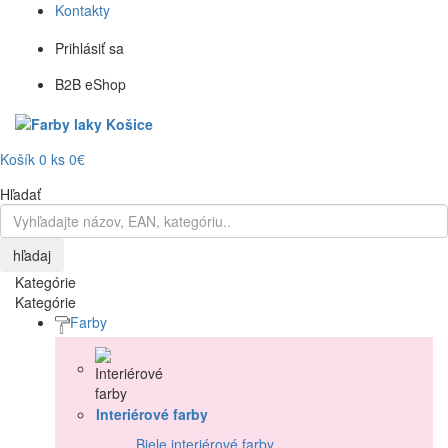
Kontakty
Prihlásiť sa
B2B eShop
Košík
0
ks
0€
Hľadať
hľadaj
Kategórie
Kategórie
Farby
Interiérové farby
Biele interiérové farby
,