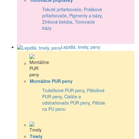
Tónovacie prípravky
Tekuté prifarbovače
,
Práškové
prifarbovače
,
Pigmenty a bázy
,
Zinková beloba
,
Tónovacie
bázy
Lepidlá, tmely, peny
Montážne PUR peny
Trubičkové PUR peny
,
Pištoľové
PUR peny
,
Čističe a
odstraňovače PUR peny
,
Pištole
na PU penu
Tmely