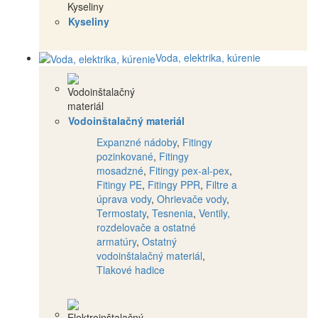
Kyseliny
Voda, elektrika, kúrenie
Vodoinštalačný materiál
Expanzné nádoby
,
Fitingy
pozinkované
,
Fitingy
mosadzné
,
Fitingy pex-al-pex
,
Fitingy PE
,
Fitingy PPR
,
Filtre a
úprava vody
,
Ohrievače vody
,
Termostaty
,
Tesnenia
,
Ventily,
rozdelovače a ostatné
armatúry
,
Ostatný
vodoinštalačný materiál
,
Tlakové hadice