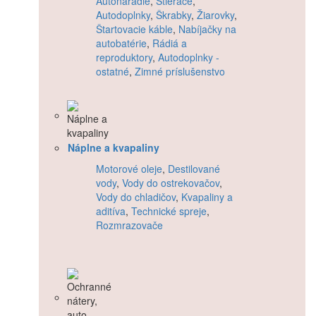
Autonáradie
,
Stierače
,
Autodoplnky
,
Škrabky
,
Žiarovky
,
Štartovacie káble
,
Nabíjačky na
autobatérie
,
Rádiá a
reproduktory
,
Autodoplnky -
ostatné
,
Zimné príslušenstvo
Náplne a kvapaliny
Motorové oleje
,
Destilované
vody
,
Vody do ostrekovačov
,
Vody do chladičov
,
Kvapaliny a
aditíva
,
Technické spreje
,
Rozmrazovače