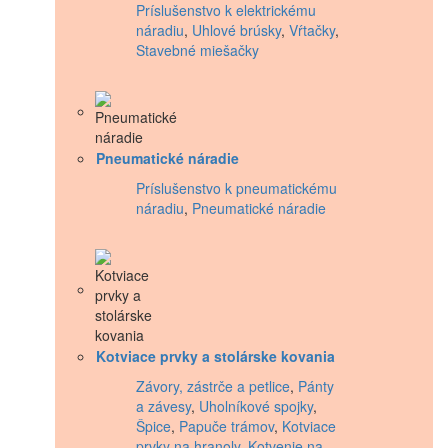
Príslušenstvo k elektrickému
náradiu
,
Uhlové brúsky
,
Vŕtačky
,
Stavebné miešačky
Pneumatické náradie
Príslušenstvo k pneumatickému
náradiu
,
Pneumatické náradie
Kotviace prvky a stolárske kovania
Závory, zástrče a petlice
,
Pánty
a závesy
,
Uholníkové spojky
,
Špice
,
Papuče trámov
,
Kotviace
prvky na hranoly
,
Kotvenie na