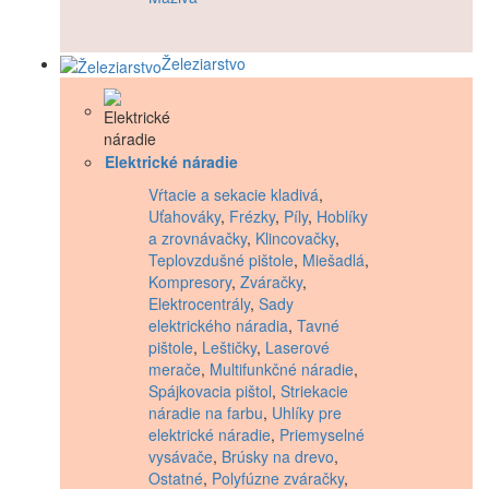
Železiarstvo
Elektrické náradie
Vŕtacie a sekacie kladivá
,
Uťahováky
,
Frézky
,
Píly
,
Hoblíky
a zrovnávačky
,
Klincovačky
,
Teplovzdušné pištole
,
Miešadlá
,
Kompresory
,
Zváračky
,
Elektrocentrály
,
Sady
elektrického náradia
,
Tavné
pištole
,
Leštičky
,
Laserové
merače
,
Multifunkčné náradie
,
Spájkovacia pištol
,
Striekacie
náradie na farbu
,
Uhlíky pre
elektrické náradie
,
Priemyselné
vysávače
,
Brúsky na drevo
,
Ostatné
,
Polyfúzne zváračky
,