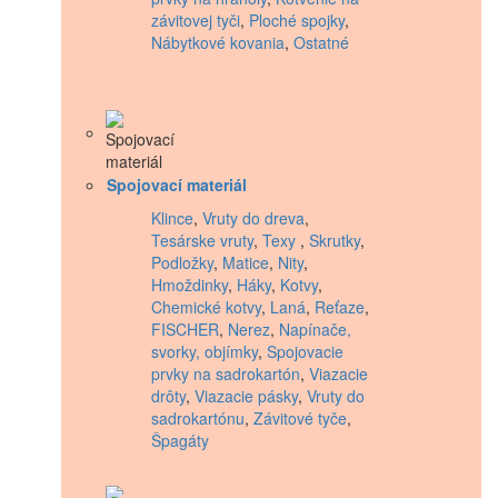
závitovej tyči
,
Ploché spojky
,
Nábytkové kovania
,
Ostatné
Spojovací materiál
Klince
,
Vruty do dreva
,
Tesárske vruty
,
Texy
,
Skrutky
,
Podložky
,
Matice
,
Nity
,
Hmoždinky
,
Háky
,
Kotvy
,
Chemické kotvy
,
Laná
,
Reťaze
,
FISCHER
,
Nerez
,
Napínače,
svorky, objímky
,
Spojovacie
prvky na sadrokartón
,
Viazacie
drôty
,
Viazacie pásky
,
Vruty do
sadrokartónu
,
Závitové tyče
,
Špagáty