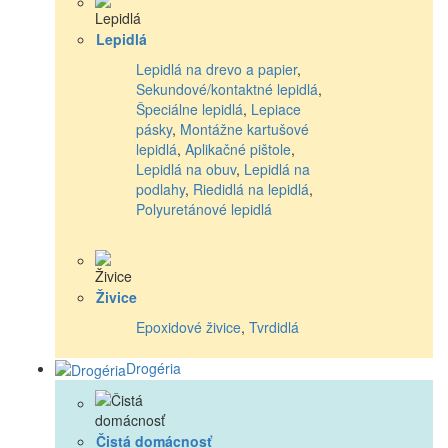
Lepidlá
Lepidlá na drevo a papier
,
Sekundové/kontaktné lepidlá
,
Špeciálne lepidlá
,
Lepiace
pásky
,
Montážne kartušové
lepidlá
,
Aplikačné pištole
,
Lepidlá na obuv
,
Lepidlá na
podlahy
,
Riedidlá na lepidlá
,
Polyuretánové lepidlá
Živice
Epoxidové živice
,
Tvrdidlá
Drogéria
Čistá domácnosť