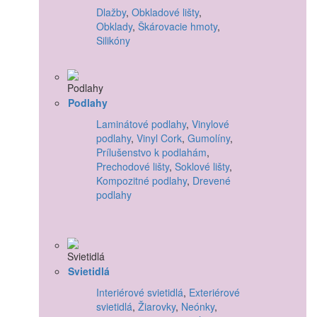
Dlažby
,
Obkladové lišty
,
Obklady
,
Škárovacie hmoty
,
Silikóny
Podlahy
Laminátové podlahy
,
Vinylové
podlahy
,
Vinyl Cork
,
Gumolíny
,
Prílušenstvo k podlahám
,
Prechodové lišty
,
Soklové lišty
,
Kompozitné podlahy
,
Drevené
podlahy
Svietidlá
Interiérové svietidlá
,
Exteriérové
svietidlá
,
Žiarovky
,
Neónky
,