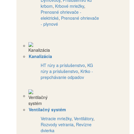
Dymovody
,
Príslušentvo ku
krbom
,
Krbové mriežky
,
Prenosné ohrievače -
elektrické
,
Prenosné ohrievače
- plynové
Kanalizácia
HT rúry a príslušenstvo
,
KG
rúry a príslušenstvo
,
Krtko -
prepchávanie odpadov
Ventilačný systém
Vetracie mriežky
,
Ventilátory
,
Rozvody vetrania
,
Revízne
dvierka