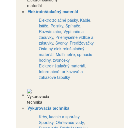
Elektroinštalačný materiál
Elektroizolačné pásky
,
Káble
,
Ističe
,
Poistky
,
Spínače
,
Rozvádzače
,
Vypínače a
zásuvky
,
Priemyselné vidlice a
zásuvky
,
Svorky
,
Predlžovačky
,
Ostatný elektroinštalačný
materiál
,
Multimetre, spínacie
hodiny, zvončeky
,
Elektroinštalačný materiál
,
Informačné, príkazové a
zákazové tabuľky
Vykurovacia technika
Krby, kachle a sporáky
,
Sporáky
,
Ohrievače vody
,