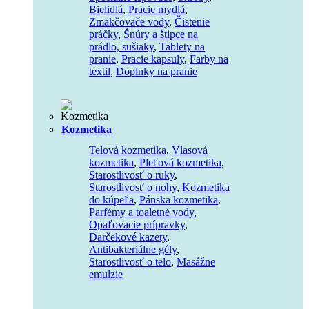
Bielidlá
,
Pracie mydlá
,
Zmäkčovače vody
,
Čistenie
práčky
,
Šnúry a štipce na
prádlo, sušiaky
,
Tablety na
pranie
,
Pracie kapsuly
,
Farby na
textil
,
Doplnky na pranie
Kozmetika
Telová kozmetika
,
Vlasová
kozmetika
,
Pleťová kozmetika
,
Starostlivosť o ruky
,
Starostlivosť o nohy
,
Kozmetika
do kúpeľa
,
Pánska kozmetika
,
Parfémy a toaletné vody
,
Opaľovacie prípravky
,
Darčekové kazety
,
Antibakteriálne gély
,
Starostlivosť o telo
,
Masážne
emulzie