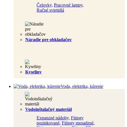
Čelovky
,
Pracovné lampy
,
Ručné svietidlá
Náradie pre obkladačov
Kyseliny
Voda, elektrika, kúrenie
Vodoinštalačný materiál
Expanzné nádoby
,
Fitingy
pozinkované
,
Fitingy mosadzné
,