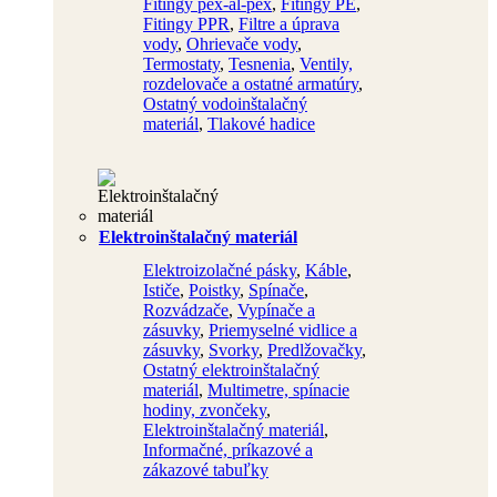
Fitingy pex-al-pex
,
Fitingy PE
,
Fitingy PPR
,
Filtre a úprava
vody
,
Ohrievače vody
,
Termostaty
,
Tesnenia
,
Ventily,
rozdelovače a ostatné armatúry
,
Ostatný vodoinštalačný
materiál
,
Tlakové hadice
Elektroinštalačný materiál
Elektroizolačné pásky
,
Káble
,
Ističe
,
Poistky
,
Spínače
,
Rozvádzače
,
Vypínače a
zásuvky
,
Priemyselné vidlice a
zásuvky
,
Svorky
,
Predlžovačky
,
Ostatný elektroinštalačný
materiál
,
Multimetre, spínacie
hodiny, zvončeky
,
Elektroinštalačný materiál
,
Informačné, príkazové a
zákazové tabuľky