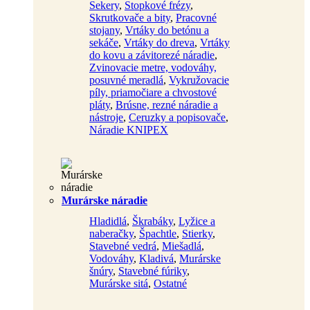
Sekery
,
Stopkové frézy
,
Skrutkovače a bity
,
Pracovné
stojany
,
Vrtáky do betónu a
sekáče
,
Vrtáky do dreva
,
Vrtáky
do kovu a závitorezé náradie
,
Zvinovacie metre, vodováhy,
posuvné meradlá
,
Vykružovacie
píly, priamočiare a chvostové
pláty
,
Brúsne, rezné náradie a
nástroje
,
Ceruzky a popisovače
,
Náradie KNIPEX
Murárske náradie
Hladidlá
,
Škrabáky
,
Lyžice a
naberačky
,
Špachtle
,
Stierky
,
Stavebné vedrá
,
Miešadlá
,
Vodováhy
,
Kladivá
,
Murárske
šnúry
,
Stavebné fúriky
,
Murárske sitá
,
Ostatné