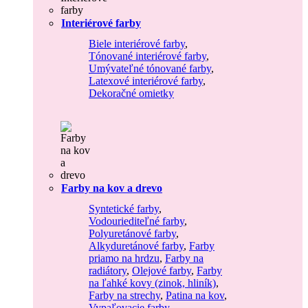
Interiérové farby
Biele interiérové farby
,
Tónované interiérové farby
,
Umývateľné tónované farby
,
Latexové interiérové farby
,
Dekoračné omietky
Farby na kov a drevo
Syntetické farby
,
Vodouriediteľné farby
,
Polyuretánové farby
,
Alkyduretánové farby
,
Farby
priamo na hrdzu
,
Farby na
radiátory
,
Olejové farby
,
Farby
na ľahké kovy (zinok, hliník)
,
Farby na strechy
,
Patina na kov
,
Vypaľovacie farby