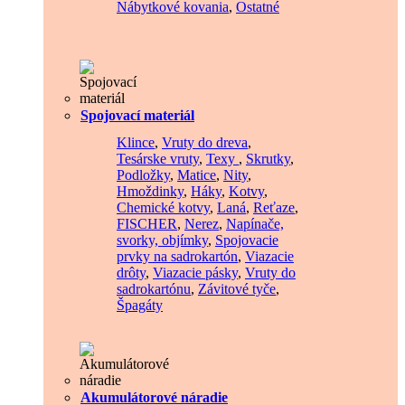
Nábytkové kovania
,
Ostatné
Spojovací materiál
Klince
,
Vruty do dreva
,
Tesárske vruty
,
Texy
,
Skrutky
,
Podložky
,
Matice
,
Nity
,
Hmoždinky
,
Háky
,
Kotvy
,
Chemické kotvy
,
Laná
,
Reťaze
,
FISCHER
,
Nerez
,
Napínače,
svorky, objímky
,
Spojovacie
prvky na sadrokartón
,
Viazacie
drôty
,
Viazacie pásky
,
Vruty do
sadrokartónu
,
Závitové tyče
,
Špagáty
Akumulátorové náradie