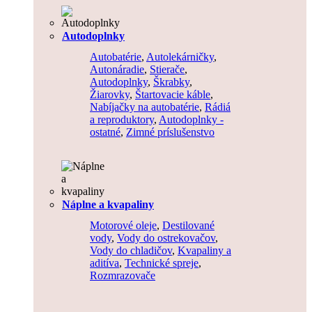
Autodoplnky
Autobatérie
,
Autolekárničky
,
Autonáradie
,
Stierače
,
Autodoplnky
,
Škrabky
,
Žiarovky
,
Štartovacie káble
,
Nabíjačky na autobatérie
,
Rádiá
a reproduktory
,
Autodoplnky -
ostatné
,
Zimné príslušenstvo
Náplne a kvapaliny
Motorové oleje
,
Destilované
vody
,
Vody do ostrekovačov
,
Vody do chladičov
,
Kvapaliny a
aditíva
,
Technické spreje
,
Rozmrazovače