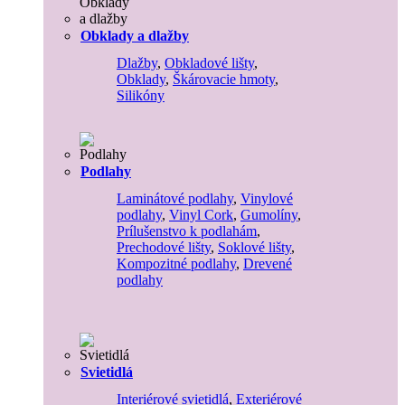
Obklady a dlažby
Dlažby
,
Obkladové lišty
,
Obklady
,
Škárovacie hmoty
,
Silikóny
Podlahy
Laminátové podlahy
,
Vinylové
podlahy
,
Vinyl Cork
,
Gumolíny
,
Prílušenstvo k podlahám
,
Prechodové lišty
,
Soklové lišty
,
Kompozitné podlahy
,
Drevené
podlahy
Svietidlá
Interiérové svietidlá
,
Exteriérové