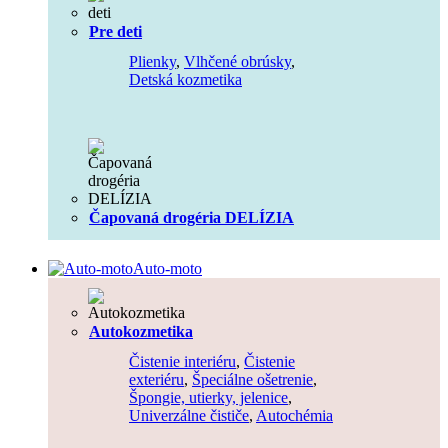
Pre deti
Plienky
,
Vlhčené obrúsky
,
Detská kozmetika
Čapovaná drogéria DELÍZIA
Auto-moto
Autokozmetika
Čistenie interiéru
,
Čistenie
exteriéru
,
Špeciálne ošetrenie
,
Špongie, utierky, jelenice
,
Univerzálne čističe
,
Autochémia