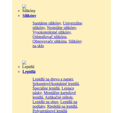
Silikóny
Sanitárne silikóny
,
Univerzálne
silikóny
,
Neutrálne silikóny
,
Vysokoteplotné silikóny
,
Odstraňovač silikónu
,
Obnovovače silikónu
,
Silikóny
na sklo
Lepidlá
Lepidlá na drevo a papier
,
Sekundové/kontaktné lepidlá
,
Špeciálne lepidlá
,
Lepiace
pásky
,
Montážne kartušové
lepidlá
,
Aplikačné pištole
,
Lepidlá na obuv
,
Lepidlá na
podlahy
,
Riedidlá na lepidlá
,
Polyuretánové lepidlá