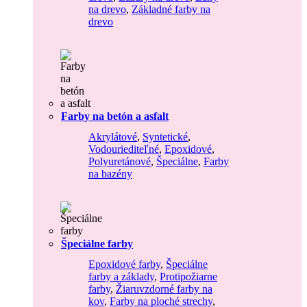
na drevo
,
Základné farby na
drevo
Farby na betón a asfalt
Akrylátové
,
Syntetické
,
Vodouriediteľné
,
Epoxidové
,
Polyuretánové
,
Špeciálne
,
Farby
na bazény
Špeciálne farby
Epoxidové farby
,
Špeciálne
farby a základy
,
Protipožiarne
farby
,
Žiaruvzdorné farby na
kov
,
Farby na ploché strechy
,