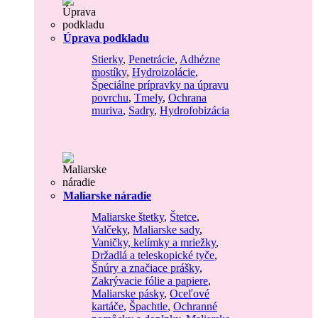
Úprava podkladu
Stierky
,
Penetrácie
,
Adhézne
mostíky
,
Hydroizolácie
,
Špeciálne prípravky na úpravu
povrchu
,
Tmely
,
Ochrana
muriva
,
Sadry
,
Hydrofobizácia
Maliarske náradie
Maliarske štetky
,
Štetce
,
Valčeky
,
Maliarske sady
,
Vaničky, kelímky a mriežky
,
Držadlá a teleskopické tyče
,
Šnúry a značiace prášky
,
Zakrývacie fólie a papiere
,
Maliarske pásky
,
Oceľové
kartáče
,
Špachtle
,
Ochranné