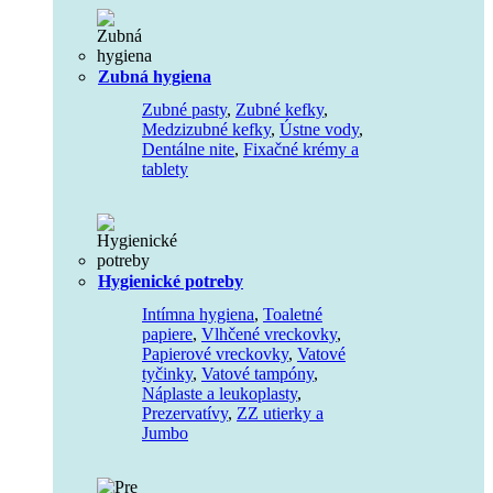
Zubná hygiena
Zubné pasty
,
Zubné kefky
,
Medzizubné kefky
,
Ústne vody
,
Dentálne nite
,
Fixačné krémy a
tablety
Hygienické potreby
Intímna hygiena
,
Toaletné
papiere
,
Vlhčené vreckovky
,
Papierové vreckovky
,
Vatové
tyčinky
,
Vatové tampóny
,
Náplaste a leukoplasty
,
Prezervatívy
,
ZZ utierky a
Jumbo