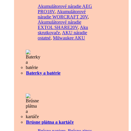
Akumulátorové náradie AEG
PRO18V
,
Akumulátorové
náradie WORCRAFT 20V
,
Akumulátorové náradie
EXTOL SHARE20V
,
Aku
skrutkovače
,
AKU náradie
ostatné
,
Milwaukee AKU
Baterky a batérie
Brúsne plátna a kartáče
Brúsne papiere
,
Brúsne zipsy
,