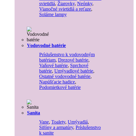
svietidlá
,
Žiarovky
,
Neónky
,
Vianočné svietidlá a reťaze
,
Solárne lampy
Vodovodné batérie
Príslušenstvo k vodovodným
batériam
,
Drezové batérie
,
Vaňové batérie
,
Sprchové
batérie
,
Umývadlové batérie
,
Ostatné vodovodné batérie
,
Napúšťacie hadice
,
Podomietkové batérie
Sanita
Vane
,
Toalety
,
Umývadlá
,
Sifóny a armatúry
,
Príslušenstvo
k sanite