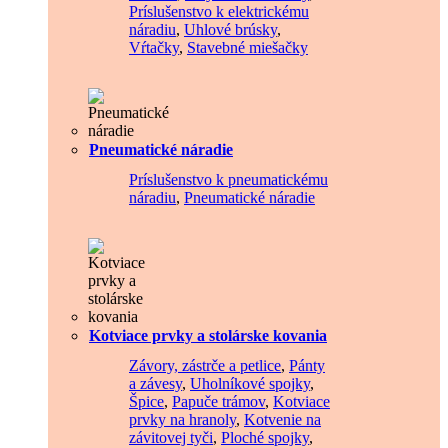
Príslušenstvo k elektrickému
náradiu
,
Uhlové brúsky
,
Vŕtačky
,
Stavebné miešačky
Pneumatické náradie
Príslušenstvo k pneumatickému
náradiu
,
Pneumatické náradie
Kotviace prvky a stolárske kovania
Závory, zástrče a petlice
,
Pánty
a závesy
,
Uholníkové spojky
,
Špice
,
Papuče trámov
,
Kotviace
prvky na hranoly
,
Kotvenie na
závitovej tyči
,
Ploché spojky
,