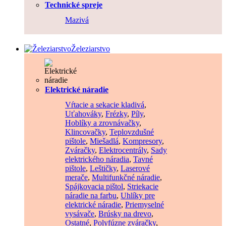
Technické spreje
Mazivá
Železiarstvo
Elektrické náradie
Vŕtacie a sekacie kladivá
,
Uťahováky
,
Frézky
,
Píly
,
Hoblíky a zrovnávačky
,
Klincovačky
,
Teplovzdušné
pištole
,
Miešadlá
,
Kompresory
,
Zváračky
,
Elektrocentrály
,
Sady
elektrického náradia
,
Tavné
pištole
,
Leštičky
,
Laserové
merače
,
Multifunkčné náradie
,
Spájkovacia pištol
,
Striekacie
náradie na farbu
,
Uhlíky pre
elektrické náradie
,
Priemyselné
vysávače
,
Brúsky na drevo
,
Ostatné
,
Polyfúzne zváračky
,