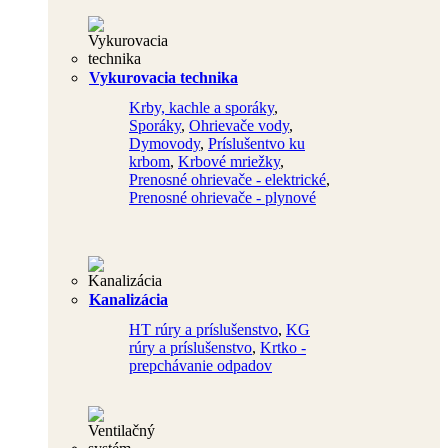
Vykurovacia technika
Krby, kachle a sporáky
,
Sporáky
,
Ohrievače vody
,
Dymovody
,
Príslušentvo ku
krbom
,
Krbové mriežky
,
Prenosné ohrievače - elektrické
,
Prenosné ohrievače - plynové
Kanalizácia
HT rúry a príslušenstvo
,
KG
rúry a príslušenstvo
,
Krtko -
prepchávanie odpadov