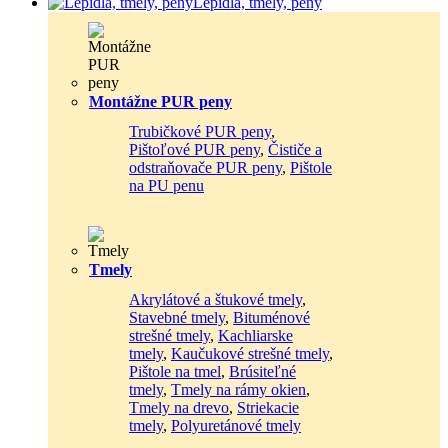
Lepidlá, tmely, peny
Montážne PUR peny
Trubičkové PUR peny
,
Pištoľové PUR peny
,
Čističe a
odstraňovače PUR peny
,
Pištole
na PU penu
Tmely
Akrylátové a štukové tmely
,
Stavebné tmely
,
Bituménové
strešné tmely
,
Kachliarske
tmely
,
Kaučukové strešné tmely
,
Pištole na tmel
,
Brúsiteľné
tmely
,
Tmely na rámy okien
,
Tmely na drevo
,
Striekacie
tmely
,
Polyuretánové tmely