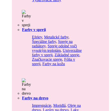
Farby v spreji
Efekty
,
Metalické farby
,
Špeciálne farby
,
Spreje na
radiátory
,
Spreje odolné voči
vysokým teplotám
,
Univerzálne
farby v spreji
,
Základné spreje
,
Značkovacie spreje
,
Fólia v
spreji
,
Farby na kožu
Farby na drevo
Impregnácie
,
Moridlá
,
Oleje na
drevo
,
Lazúry na drevo
,
Laky