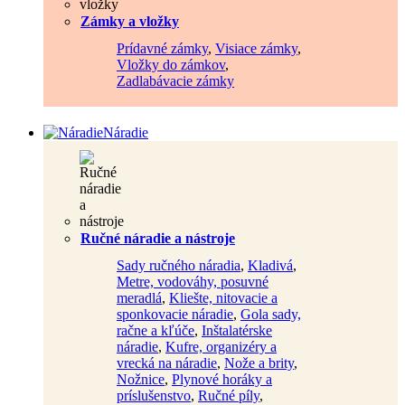
Zámky a vložky
Prídavné zámky
,
Visiace zámky
,
Vložky do zámkov
,
Zadlabávacie zámky
Náradie
Ručné náradie a nástroje
Sady ručného náradia
,
Kladivá
,
Metre, vodováhy, posuvné
meradlá
,
Kliešte, nitovacie a
sponkovacie náradie
,
Gola sady,
račne a kľúče
,
Inštalatérske
náradie
,
Kufre, organizéry a
vrecká na náradie
,
Nože a brity
,
Nožnice
,
Plynové horáky a
príslušenstvo
,
Ručné píly
,