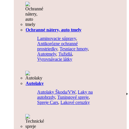
Ochranné nátery, auto tmely
Laminovacie súpravy
,
Antikorózne ochranné
prostriedky
,
Tesniace hmoty
,
Autotmely
,
Tužidlá
,
Vyrovnávacie látky
Autolaky
Autolaky Škoda/VW
,
Laky na
autobrzdy
,
Tuningové spreje
,
Spreje Cars
,
Lakové ceruzky