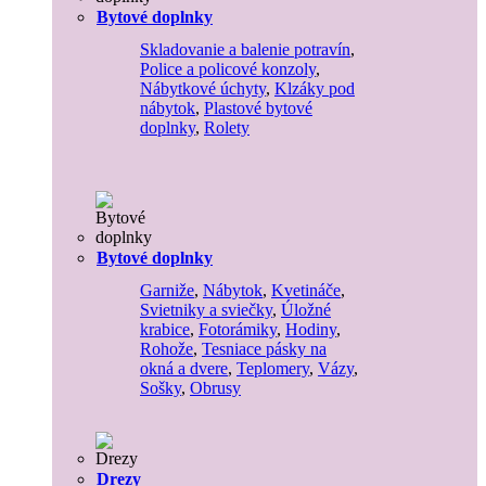
Bytové doplnky
Skladovanie a balenie potravín
,
Police a policové konzoly
,
Nábytkové úchyty
,
Klzáky pod
nábytok
,
Plastové bytové
doplnky
,
Rolety
Bytové doplnky
Garniže
,
Nábytok
,
Kvetináče
,
Svietniky a sviečky
,
Úložné
krabice
,
Fotorámiky
,
Hodiny
,
Rohože
,
Tesniace pásky na
okná a dvere
,
Teplomery
,
Vázy
,
Sošky
,
Obrusy
Drezy