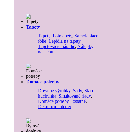
Tapety
Tapety
,
Fototapety
,
Samolepiace
fólie
,
Lepidlá na tapety
,
Tapetovacie náradie
,
Nálepky
na stenu
Domáce potreby
Drevené výrobky
,
Sady
,
Sklo
kuchynka
,
Smaltované riady
,
Domáce potreby - ostatné
,
Dekorácie interiér