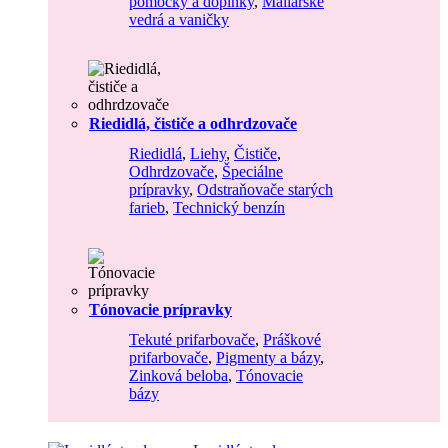
pomôcky a doplnky
,
Maliarske
vedrá a vaničky
Riedidlá, čističe a odhrdzovače
Riedidlá
,
Liehy
,
Čističe
,
Odhrdzovače
,
Špeciálne
prípravky
,
Odstraňovače starých
farieb
,
Technický benzín
Tónovacie prípravky
Tekuté prifarbovače
,
Práškové
prifarbovače
,
Pigmenty a bázy
,
Zinková beloba
,
Tónovacie
bázy