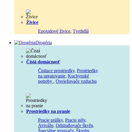
Živice
Epoxidové živice
,
Tvrdidlá
Drogéria
Čistá domácnosť
Čistiace prostriedky
,
Prostriedky
na upratovanie
,
Kuchynské
potreby
,
Osviežovače vzduchu
Prostriedky na pranie
Pracie prášky
,
Pracie gély
,
Aviváže
,
Odstraňovače škvŕn
,
Špeciálne tepovače
,
Škroby
,