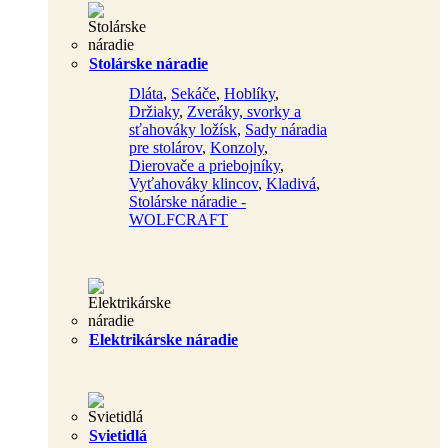
Stolárske náradie
Dláta
,
Sekáče
,
Hoblíky
,
Držiaky
,
Zveráky, svorky a
sťahováky ložísk
,
Sady náradia
pre stolárov
,
Konzoly
,
Dierovače a priebojníky
,
Vyťahováky klincov
,
Kladivá
,
Stolárske náradie -
WOLFCRAFT
Elektrikárske náradie
Svietidlá