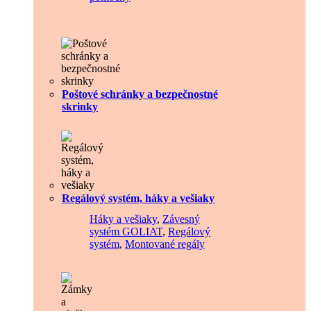
Poštové schránky a bezpečnostné
skrinky
Regálový systém, háky a vešiaky
Háky a vešiaky
,
Závesný
systém GOLIAT
,
Regálový
systém
,
Montované regály