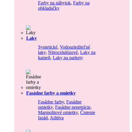
Farby na nábytok
,
Farby na
obkladačky
Laky
Syntetické
,
Vodouriediteľné
laky
,
Nitrocelulózové
,
Laky na
kameň
,
Laky na parkety
Fasádne farby a omietky
Fasádne farby
,
Fasádne
omietky
,
Fasádne penetrácie
,
Marmolitové omietky
,
Čistenie
fasád
,
Aditíva