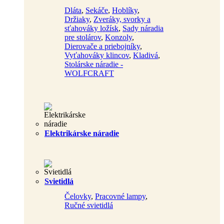
Dláta
,
Sekáče
,
Hoblíky
,
Držiaky
,
Zveráky, svorky a
sťahováky ložísk
,
Sady náradia
pre stolárov
,
Konzoly
,
Dierovače a priebojníky
,
Vyťahováky klincov
,
Kladivá
,
Stolárske náradie -
WOLFCRAFT
Elektrikárske náradie
Svietidlá
Čelovky
,
Pracovné lampy
,
Ručné svietidlá