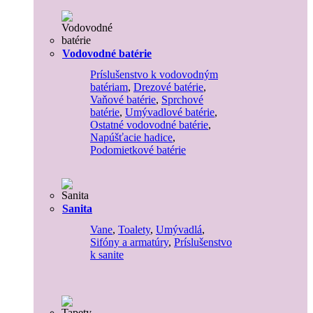
Vodovodné batérie
Príslušenstvo k vodovodným
batériam
,
Drezové batérie
,
Vaňové batérie
,
Sprchové
batérie
,
Umývadlové batérie
,
Ostatné vodovodné batérie
,
Napúšťacie hadice
,
Podomietkové batérie
Sanita
Vane
,
Toalety
,
Umývadlá
,
Sifóny a armatúry
,
Príslušenstvo
k sanite