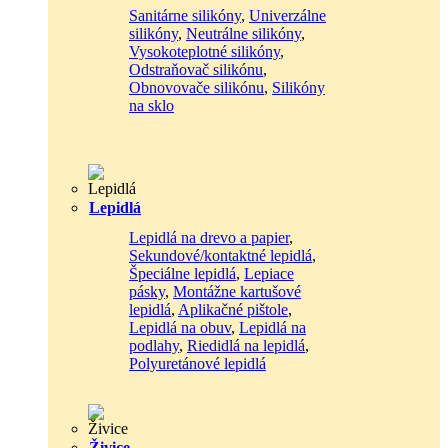
Sanitárne silikóny
,
Univerzálne
silikóny
,
Neutrálne silikóny
,
Vysokoteplotné silikóny
,
Odstraňovač silikónu
,
Obnovovače silikónu
,
Silikóny
na sklo
Lepidlá
Lepidlá na drevo a papier
,
Sekundové/kontaktné lepidlá
,
Špeciálne lepidlá
,
Lepiace
pásky
,
Montážne kartušové
lepidlá
,
Aplikačné pištole
,
Lepidlá na obuv
,
Lepidlá na
podlahy
,
Riedidlá na lepidlá
,
Polyuretánové lepidlá
Živice