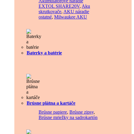
Akumulátorové náradie
EXTOL SHARE20V
,
Aku
skrutkovače
,
AKU náradie
ostatné
,
Milwaukee AKU
Baterky a batérie
Brúsne plátna a kartáče
Brúsne papiere
,
Brúsne zipsy
,
Brúsne mriežky na sadrokartón