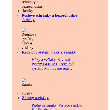
Poštové schránky a bezpečnostné
skrinky
Regálový systém, háky a vešiaky
Háky a vešiaky
,
Závesný
systém GOLIAT
,
Regálový
systém
,
Montované regály
Zámky a vložky
Prídavné zámky
,
Visiace zámky
,
Vložky do zámkov
,