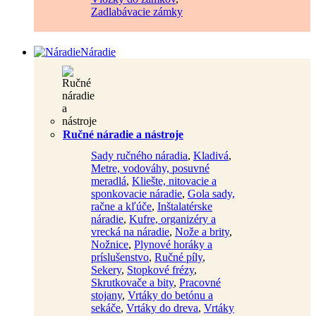
Zadlabávacie zámky
Náradie
Ručné náradie a nástroje
Sady ručného náradia
,
Kladivá
,
Metre, vodováhy, posuvné
meradlá
,
Kliešte, nitovacie a
sponkovacie náradie
,
Gola sady,
račne a kľúče
,
Inštalatérske
náradie
,
Kufre, organizéry a
vrecká na náradie
,
Nože a brity
,
Nožnice
,
Plynové horáky a
príslušenstvo
,
Ručné píly
,
Sekery
,
Stopkové frézy
,
Skrutkovače a bity
,
Pracovné
stojany
,
Vrtáky do betónu a
sekáče
,
Vrtáky do dreva
,
Vrtáky