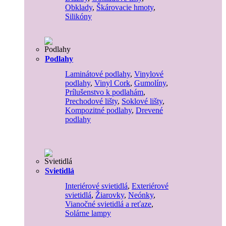
Obklady
,
Škárovacie hmoty
,
Silikóny
Podlahy
Laminátové podlahy
,
Vinylové
podlahy
,
Vinyl Cork
,
Gumolíny
,
Prílušenstvo k podlahám
,
Prechodové lišty
,
Soklové lišty
,
Kompozitné podlahy
,
Drevené
podlahy
Svietidlá
Interiérové svietidlá
,
Exteriérové
svietidlá
,
Žiarovky
,
Neónky
,
Vianočné svietidlá a reťaze
,
Solárne lampy