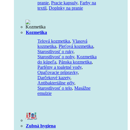
pranie
,
Pracie kapsuly
,
Farby na
textil
,
Doplnky na pranie
Kozmetika
Telová kozmetika
,
Vlasová
kozmetika
,
Pleťová kozmetika
,
Starostlivosť o ruky
,
Starostlivosť o nohy
,
Kozmetika
do kúpeľa
,
Pánska kozmetika
,
Parfémy a toaletné vody
,
Opaľovacie prípravky
,
Darčekové kazety
,
Antibakteriálne gély
,
Starostlivosť o telo
,
Masážne
emulzie
Zubná hygiena