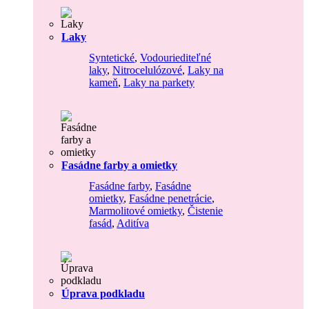
Laky
Syntetické
,
Vodouriediteľné
laky
,
Nitrocelulózové
,
Laky na
kameň
,
Laky na parkety
Fasádne farby a omietky
Fasádne farby
,
Fasádne
omietky
,
Fasádne penetrácie
,
Marmolitové omietky
,
Čistenie
fasád
,
Aditíva
Úprava podkladu