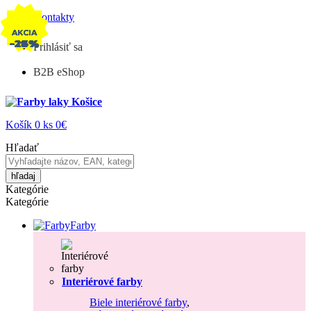
Kontakty
AKCIA
AKCIA
AKCIA
-24%
-23%
-19%
Prihlásiť sa
B2B eShop
Košík
0
ks
0€
Hľadať
hľadaj
Kategórie
Kategórie
Farby
Interiérové farby
Biele interiérové farby
,