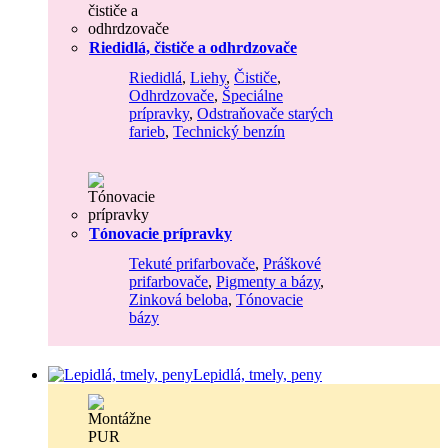
Riedidlá, čističe a odhrdzovače
Riedidlá
,
Liehy
,
Čističe
,
Odhrdzovače
,
Špeciálne
prípravky
,
Odstraňovače starých
farieb
,
Technický benzín
Tónovacie prípravky
Tekuté prifarbovače
,
Práškové
prifarbovače
,
Pigmenty a bázy
,
Zinková beloba
,
Tónovacie
bázy
Lepidlá, tmely, peny