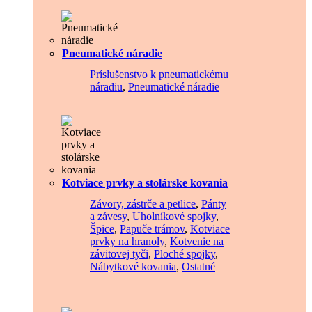
Pneumatické náradie
Príslušenstvo k pneumatickému
náradiu
,
Pneumatické náradie
Kotviace prvky a stolárske kovania
Závory, zástrče a petlice
,
Pánty
a závesy
,
Uholníkové spojky
,
Špice
,
Papuče trámov
,
Kotviace
prvky na hranoly
,
Kotvenie na
závitovej tyči
,
Ploché spojky
,
Nábytkové kovania
,
Ostatné