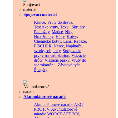
Spojovací materiál
Klince
,
Vruty do dreva
,
Tesárske vruty
,
Texy
,
Skrutky
,
Podložky
,
Matice
,
Nity
,
Hmoždinky
,
Háky
,
Kotvy
,
Chemické kotvy
,
Laná
,
Reťaze
,
FISCHER
,
Nerez
,
Napínače,
svorky, objímky
,
Spojovacie
prvky na sadrokartón
,
Viazacie
drôty
,
Viazacie pásky
,
Vruty do
sadrokartónu
,
Závitové tyče
,
Špagáty
Akumulátorové náradie
Akumulátorové náradie AEG
PRO18V
,
Akumulátorové
náradie WORCRAFT 20V
,