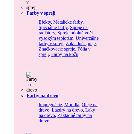
Farby v spreji
Efekty
,
Metalické farby
,
Špeciálne farby
,
Spreje na
radiátory
,
Spreje odolné voči
vysokým teplotám
,
Univerzálne
farby v spreji
,
Základné spreje
,
Značkovacie spreje
,
Fólia v
spreji
,
Farby na kožu
Farby na drevo
Impregnácie
,
Moridlá
,
Oleje na
drevo
,
Lazúry na drevo
,
Laky
na drevo
,
Základné farby na
drevo