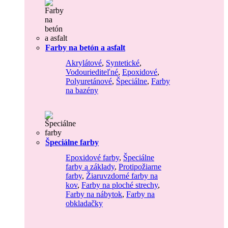
Farby na betón a asfalt
Akrylátové
,
Syntetické
,
Vodouriediteľné
,
Epoxidové
,
Polyuretánové
,
Špeciálne
,
Farby
na bazény
Špeciálne farby
Epoxidové farby
,
Špeciálne
farby a základy
,
Protipožiarne
farby
,
Žiaruvzdorné farby na
kov
,
Farby na ploché strechy
,
Farby na nábytok
,
Farby na
obkladačky