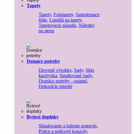
Tapety
Tapety
,
Fototapety
,
Samolepiace
fólie
,
Lepidlá na tapety
,
Tapetovacie náradie
,
Nálepky
na stenu
Domáce potreby
Drevené výrobky
,
Sady
,
Sklo
kuchynka
,
Smaltované riady
,
Domáce potreby - ostatné
,
Dekorácie interiér
Bytové doplnky
Skladovanie a balenie potravín
,
Police a policové konzoly
,