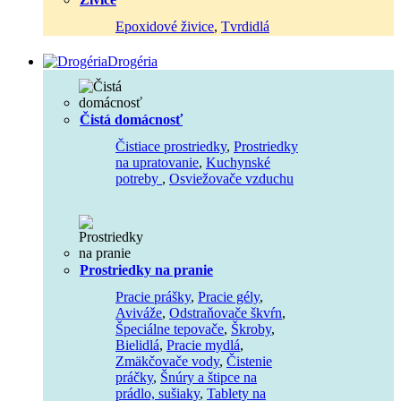
Epoxidové živice
,
Tvrdidlá
Drogéria
Čistá domácnosť
Čistiace prostriedky
,
Prostriedky
na upratovanie
,
Kuchynské
potreby
,
Osviežovače vzduchu
Prostriedky na pranie
Pracie prášky
,
Pracie gély
,
Aviváže
,
Odstraňovače škvŕn
,
Špeciálne tepovače
,
Škroby
,
Bielidlá
,
Pracie mydlá
,
Zmäkčovače vody
,
Čistenie
práčky
,
Šnúry a štipce na
prádlo, sušiaky
,
Tablety na