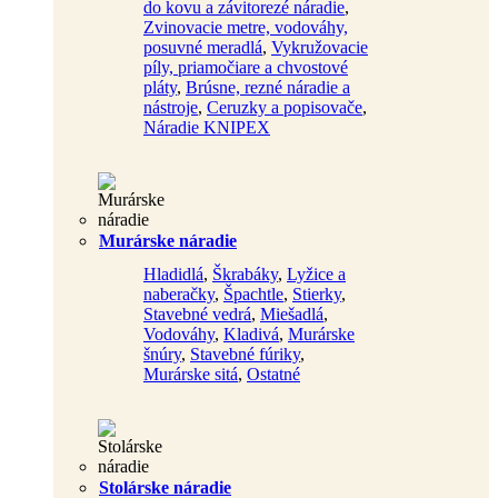
do kovu a závitorezé náradie
,
Zvinovacie metre, vodováhy,
posuvné meradlá
,
Vykružovacie
píly, priamočiare a chvostové
pláty
,
Brúsne, rezné náradie a
nástroje
,
Ceruzky a popisovače
,
Náradie KNIPEX
Murárske náradie
Hladidlá
,
Škrabáky
,
Lyžice a
naberačky
,
Špachtle
,
Stierky
,
Stavebné vedrá
,
Miešadlá
,
Vodováhy
,
Kladivá
,
Murárske
šnúry
,
Stavebné fúriky
,
Murárske sitá
,
Ostatné
Stolárske náradie