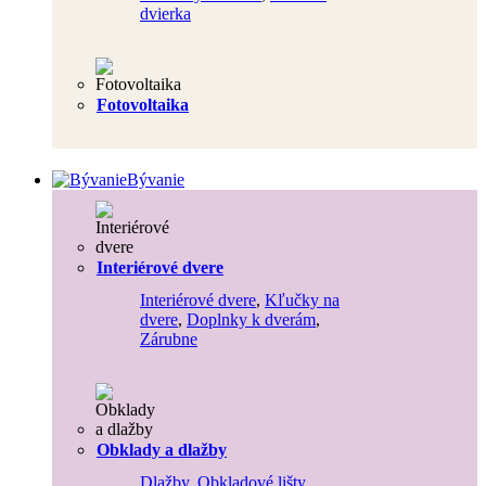
dvierka
Fotovoltaika
Bývanie
Interiérové dvere
Interiérové dvere
,
Kľučky na
dvere
,
Doplnky k dverám
,
Zárubne
Obklady a dlažby
Dlažby
,
Obkladové lišty
,