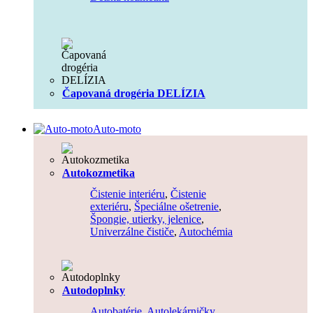
Čapovaná drogéria DELÍZIA
Auto-moto
Autokozmetika
Čistenie interiéru
,
Čistenie
exteriéru
,
Špeciálne ošetrenie
,
Špongie, utierky, jelenice
,
Univerzálne čističe
,
Autochémia
Autodoplnky
Autobatérie
,
Autolekárničky
,