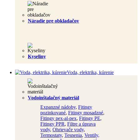
Náradie pre obkladačov
Kyseliny
Voda, elektrika, kúrenie
Vodoinštalačný materiál
Expanzné nádoby
,
Fitingy
pozinkované
,
Fitingy mosadzné
,
Fitingy pex-al-pex
,
Fitingy PE
,
Fitingy PPR
,
Filtre a úprava
vody
,
Ohrievače vody
,
Termostaty
,
Tesnenia
,
Ventily,