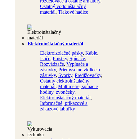
rozdelovače a ostatné armatúry
,
Ostatný vodoinštalačný
materiál
,
Tlakové hadice
Elektroinštalačný materiál
Elektroizolačné pásky
,
Káble
,
Ističe
,
Poistky
,
Spínače
,
Rozvádzače
,
Vypínače a
zásuvky
,
Priemyselné vidlice a
zásuvky
,
Svorky
,
Predlžovačky
,
Ostatný elektroinštalačný
materiál
,
Multimetre, spínacie
hodiny, zvončeky
,
Elektroinštalačný materiál
,
Informačné, príkazové a
zákazové tabuľky