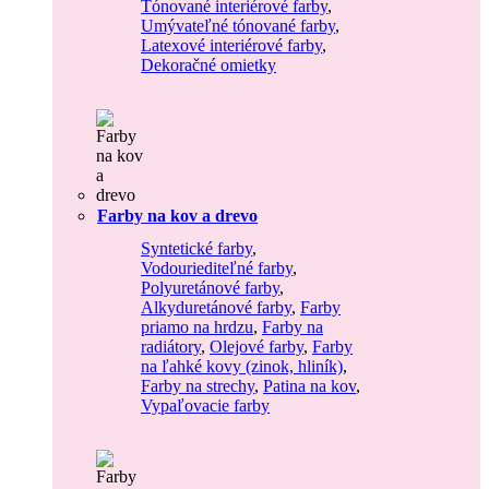
Tónované interiérové farby
,
Umývateľné tónované farby
,
Latexové interiérové farby
,
Dekoračné omietky
Farby na kov a drevo
Syntetické farby
,
Vodouriediteľné farby
,
Polyuretánové farby
,
Alkyduretánové farby
,
Farby
priamo na hrdzu
,
Farby na
radiátory
,
Olejové farby
,
Farby
na ľahké kovy (zinok, hliník)
,
Farby na strechy
,
Patina na kov
,
Vypaľovacie farby