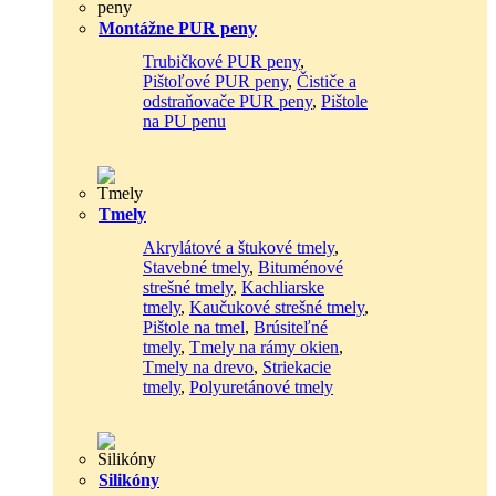
Montážne PUR peny
Trubičkové PUR peny
,
Pištoľové PUR peny
,
Čističe a
odstraňovače PUR peny
,
Pištole
na PU penu
Tmely
Akrylátové a štukové tmely
,
Stavebné tmely
,
Bituménové
strešné tmely
,
Kachliarske
tmely
,
Kaučukové strešné tmely
,
Pištole na tmel
,
Brúsiteľné
tmely
,
Tmely na rámy okien
,
Tmely na drevo
,
Striekacie
tmely
,
Polyuretánové tmely
Silikóny