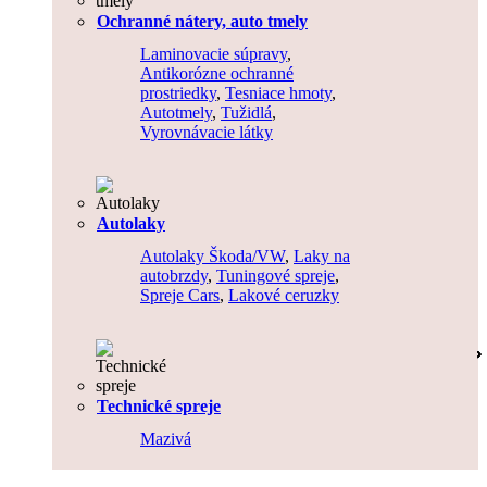
Ochranné nátery, auto tmely
Laminovacie súpravy
,
Antikorózne ochranné
prostriedky
,
Tesniace hmoty
,
Autotmely
,
Tužidlá
,
Vyrovnávacie látky
Autolaky
Autolaky Škoda/VW
,
Laky na
autobrzdy
,
Tuningové spreje
,
Spreje Cars
,
Lakové ceruzky
Technické spreje
Mazivá