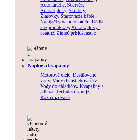
Autonáradie
,
Stierače
,
Autodoplnky
,
Škrabky
,
Žiarovky
,
Štartovacie káble
,
Nabíjačky na autobatérie
,
Rádiá
a reproduktory
,
Autodoplnky -
ostatné
,
Zimné príslušenstvo
Náplne a kvapaliny
Motorové oleje
,
Destilované
vody
,
Vody do ostrekovačov
,
Vody do chladičov
,
Kvapaliny a
aditíva
,
Technické spreje
,
Rozmrazovače