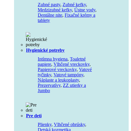
Zubné pasty
,
Zubné kefky
,
Medzizubné kefky
,
Ústne vody
,
Dentálne nite
,
Fixačné krémy a
tablety
Hygienické potreby
Intímna hygiena
,
Toaletné
papiere
,
Vlhčené vreckovky
,
Papierové vreckovky
,
Vatové
tyčinky
,
Vatové tampóny
,
Náplaste a leukoplasty
,
Prezervatívy
,
ZZ utierky a
Jumbo
Pre deti
Plienky
,
Vlhčené obrúsky
,
Detská kozmetika