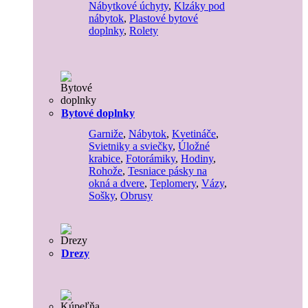
Nábytkové úchyty
,
Klzáky pod
nábytok
,
Plastové bytové
doplnky
,
Rolety
Bytové doplnky
Garniže
,
Nábytok
,
Kvetináče
,
Svietniky a sviečky
,
Úložné
krabice
,
Fotorámiky
,
Hodiny
,
Rohože
,
Tesniace pásky na
okná a dvere
,
Teplomery
,
Vázy
,
Sošky
,
Obrusy
Drezy