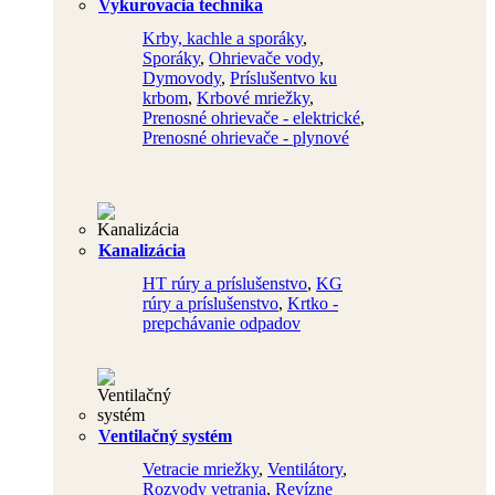
Vykurovacia technika
Krby, kachle a sporáky
,
Sporáky
,
Ohrievače vody
,
Dymovody
,
Príslušentvo ku
krbom
,
Krbové mriežky
,
Prenosné ohrievače - elektrické
,
Prenosné ohrievače - plynové
Kanalizácia
HT rúry a príslušenstvo
,
KG
rúry a príslušenstvo
,
Krtko -
prepchávanie odpadov
Ventilačný systém
Vetracie mriežky
,
Ventilátory
,
Rozvody vetrania
,
Revízne