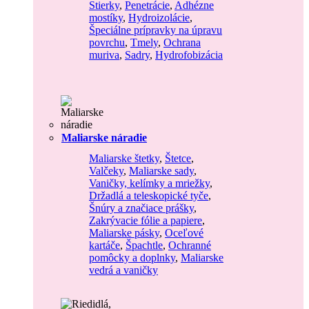
Stierky
,
Penetrácie
,
Adhézne
mostíky
,
Hydroizolácie
,
Špeciálne prípravky na úpravu
povrchu
,
Tmely
,
Ochrana
muriva
,
Sadry
,
Hydrofobizácia
Maliarske náradie
Maliarske štetky
,
Štetce
,
Valčeky
,
Maliarske sady
,
Vaničky, kelímky a mriežky
,
Držadlá a teleskopické tyče
,
Šnúry a značiace prášky
,
Zakrývacie fólie a papiere
,
Maliarske pásky
,
Oceľové
kartáče
,
Špachtle
,
Ochranné
pomôcky a doplnky
,
Maliarske
vedrá a vaničky