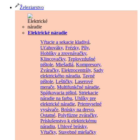
Železiarstvo
Elektrické náradie
Vŕtacie a sekacie kladivá
,
Uťahováky
,
Frézky
,
Píly
,
Hoblíky a zrovnávačky
,
Klincovačky
,
Teplovzdušné
pištole
,
Miešadlá
,
Kompresory
,
Zváračky
,
Elektrocentrály
,
Sady
elektrického náradia
,
Tavné
pištole
,
Leštičky
,
Laserové
merače
,
Multifunkčné náradie
,
Spájkovacia pištol
,
Striekacie
náradie na farbu
,
Uhlíky pre
elektrické náradie
,
Priemyselné
vysávače
,
Brúsky na drevo
,
Ostatné
,
Polyfúzne zváračky
,
Príslušenstvo k elektrickému
náradiu
,
Uhlové brúsky
,
Vŕtačky
,
Stavebné miešačky