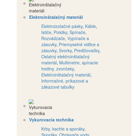
Elektroinštalačný materiál
Elektroizolačné pásky
,
Káble
,
Ističe
,
Poistky
,
Spínače
,
Rozvádzače
,
Vypínače a
zásuvky
,
Priemyselné vidlice a
zásuvky
,
Svorky
,
Predlžovačky
,
Ostatný elektroinštalačný
materiál
,
Multimetre, spínacie
hodiny, zvončeky
,
Elektroinštalačný materiál
,
Informačné, príkazové a
zákazové tabuľky
Vykurovacia technika
Krby, kachle a sporáky
,
Sporáky
,
Ohrievače vody
,