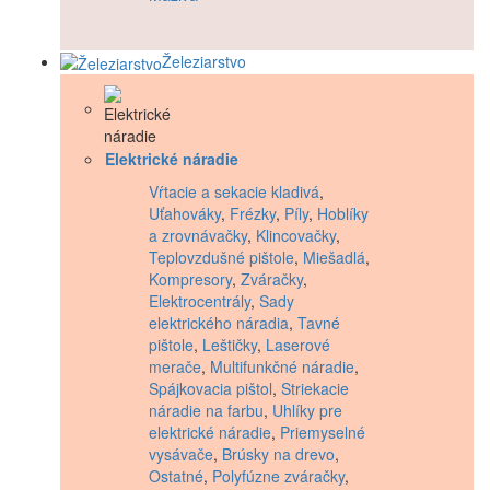
Železiarstvo
Elektrické náradie
Vŕtacie a sekacie kladivá
,
Uťahováky
,
Frézky
,
Píly
,
Hoblíky
a zrovnávačky
,
Klincovačky
,
Teplovzdušné pištole
,
Miešadlá
,
Kompresory
,
Zváračky
,
Elektrocentrály
,
Sady
elektrického náradia
,
Tavné
pištole
,
Leštičky
,
Laserové
merače
,
Multifunkčné náradie
,
Spájkovacia pištol
,
Striekacie
náradie na farbu
,
Uhlíky pre
elektrické náradie
,
Priemyselné
vysávače
,
Brúsky na drevo
,
Ostatné
,
Polyfúzne zváračky
,