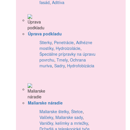
fasád
,
Aditíva
Úprava podkladu
Stierky
,
Penetrácie
,
Adhézne
mostíky
,
Hydroizolácie
,
Špeciálne prípravky na úpravu
povrchu
,
Tmely
,
Ochrana
muriva
,
Sadry
,
Hydrofobizácia
Maliarske náradie
Maliarske štetky
,
Štetce
,
Valčeky
,
Maliarske sady
,
Vaničky, kelímky a mriežky
,
Držadlá a teleskopické tyče
,