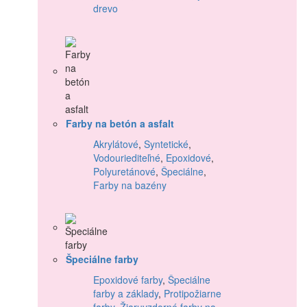
drevo
Farby na betón a asfalt
Akrylátové
,
Syntetické
,
Vodouriediteľné
,
Epoxidové
,
Polyuretánové
,
Špeciálne
,
Farby na bazény
Špeciálne farby
Epoxidové farby
,
Špeciálne
farby a základy
,
Protipožiarne
farby
,
Žiaruvzdorné farby na