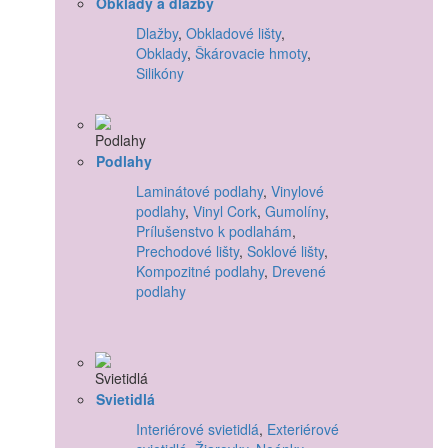
Obklady a dlažby
Dlažby
,
Obkladové lišty
,
Obklady
,
Škárovacie hmoty
,
Silikóny
Podlahy
Laminátové podlahy
,
Vinylové
podlahy
,
Vinyl Cork
,
Gumolíny
,
Prílušenstvo k podlahám
,
Prechodové lišty
,
Soklové lišty
,
Kompozitné podlahy
,
Drevené
podlahy
Svietidlá
Interiérové svietidlá
,
Exteriérové