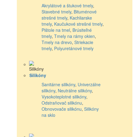
Akrylátové a štukové tmely
,
Stavebné tmely
,
Bituménové
strešné tmely
,
Kachliarske
tmely
,
Kaučukové strešné tmely
,
Pištole na tmel
,
Brúsiteľné
tmely
,
Tmely na rámy okien
,
Tmely na drevo
,
Striekacie
tmely
,
Polyuretánové tmely
Silikóny
Sanitárne silikóny
,
Univerzálne
silikóny
,
Neutrálne silikóny
,
Vysokoteplotné silikóny
,
Odstraňovač silikónu
,
Obnovovače silikónu
,
Silikóny
na sklo