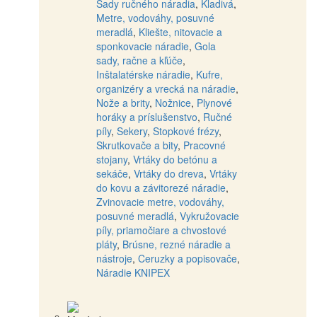
Sady ručného náradia
,
Kladivá
,
Metre, vodováhy, posuvné
meradlá
,
Kliešte, nitovacie a
sponkovacie náradie
,
Gola
sady, račne a kľúče
,
Inštalatérske náradie
,
Kufre,
organizéry a vrecká na náradie
,
Nože a brity
,
Nožnice
,
Plynové
horáky a príslušenstvo
,
Ručné
píly
,
Sekery
,
Stopkové frézy
,
Skrutkovače a bity
,
Pracovné
stojany
,
Vrtáky do betónu a
sekáče
,
Vrtáky do dreva
,
Vrtáky
do kovu a závitorezé náradie
,
Zvinovacie metre, vodováhy,
posuvné meradlá
,
Vykružovacie
píly, priamočiare a chvostové
pláty
,
Brúsne, rezné náradie a
nástroje
,
Ceruzky a popisovače
,
Náradie KNIPEX