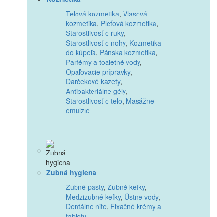
Telová kozmetika
,
Vlasová
kozmetika
,
Pleťová kozmetika
,
Starostlivosť o ruky
,
Starostlivosť o nohy
,
Kozmetika
do kúpeľa
,
Pánska kozmetika
,
Parfémy a toaletné vody
,
Opaľovacie prípravky
,
Darčekové kazety
,
Antibakteriálne gély
,
Starostlivosť o telo
,
Masážne
emulzie
Zubná hygiena
Zubné pasty
,
Zubné kefky
,
Medzizubné kefky
,
Ústne vody
,
Dentálne nite
,
Fixačné krémy a
tablety