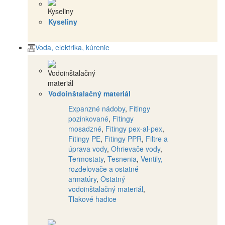
Kyseliny
Voda, elektrika, kúrenie
Vodoinštalačný materiál
Expanzné nádoby
,
Fitingy
pozinkované
,
Fitingy
mosadzné
,
Fitingy pex-al-pex
,
Fitingy PE
,
Fitingy PPR
,
Filtre a
úprava vody
,
Ohrievače vody
,
Termostaty
,
Tesnenia
,
Ventily,
rozdelovače a ostatné
armatúry
,
Ostatný
vodoinštalačný materiál
,
Tlakové hadice