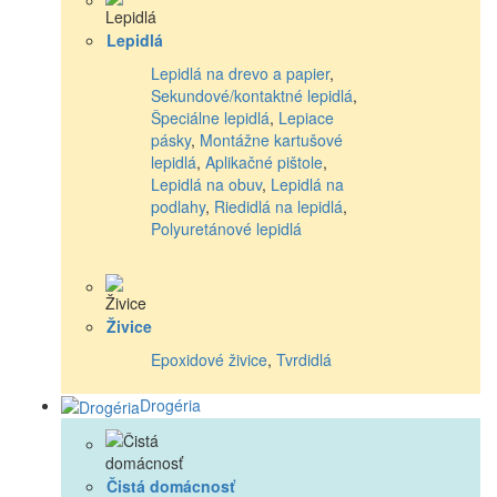
Lepidlá
Lepidlá na drevo a papier
,
Sekundové/kontaktné lepidlá
,
Špeciálne lepidlá
,
Lepiace
pásky
,
Montážne kartušové
lepidlá
,
Aplikačné pištole
,
Lepidlá na obuv
,
Lepidlá na
podlahy
,
Riedidlá na lepidlá
,
Polyuretánové lepidlá
Živice
Epoxidové živice
,
Tvrdidlá
Drogéria
Čistá domácnosť