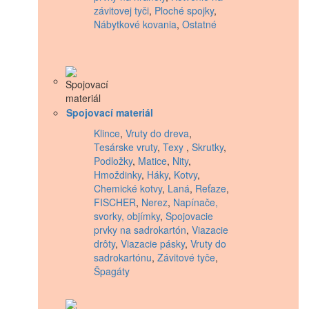
závitovej tyči
,
Ploché spojky
,
Nábytkové kovania
,
Ostatné
Spojovací materiál
Klince
,
Vruty do dreva
,
Tesárske vruty
,
Texy
,
Skrutky
,
Podložky
,
Matice
,
Nity
,
Hmoždinky
,
Háky
,
Kotvy
,
Chemické kotvy
,
Laná
,
Reťaze
,
FISCHER
,
Nerez
,
Napínače,
svorky, objímky
,
Spojovacie
prvky na sadrokartón
,
Viazacie
drôty
,
Viazacie pásky
,
Vruty do
sadrokartónu
,
Závitové tyče
,
Špagáty