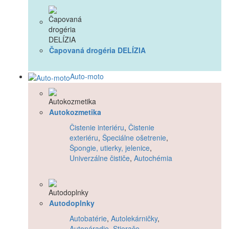
Čapovaná drogéria DELÍZIA
Auto-moto
Autokozmetika
Čistenie interiéru
,
Čistenie
exteriéru
,
Špeciálne ošetrenie
,
Špongie, utierky, jelenice
,
Univerzálne čističe
,
Autochémia
Autodoplnky
Autobatérie
,
Autolekárničky
,
Autonáradie
,
Stierače
,