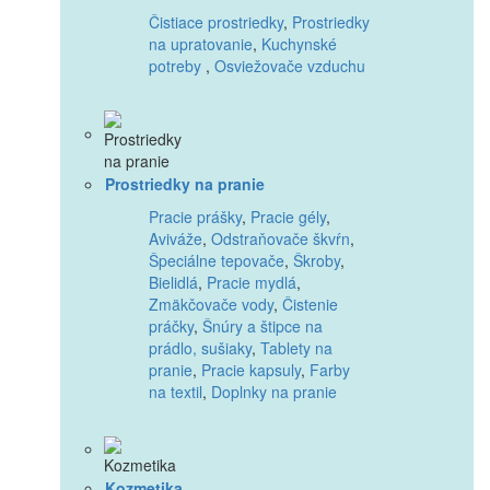
Čistiace prostriedky
,
Prostriedky
na upratovanie
,
Kuchynské
potreby
,
Osviežovače vzduchu
Prostriedky na pranie
Pracie prášky
,
Pracie gély
,
Aviváže
,
Odstraňovače škvŕn
,
Špeciálne tepovače
,
Škroby
,
Bielidlá
,
Pracie mydlá
,
Zmäkčovače vody
,
Čistenie
práčky
,
Šnúry a štipce na
prádlo, sušiaky
,
Tablety na
pranie
,
Pracie kapsuly
,
Farby
na textil
,
Doplnky na pranie
Kozmetika