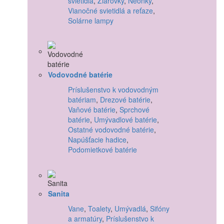
svietidlá
,
Žiarovky
,
Neónky
,
Vianočné svietidlá a reťaze
,
Solárne lampy
Vodovodné batérie
Príslušenstvo k vodovodným
batériam
,
Drezové batérie
,
Vaňové batérie
,
Sprchové
batérie
,
Umývadlové batérie
,
Ostatné vodovodné batérie
,
Napúšťacie hadice
,
Podomietkové batérie
Sanita
Vane
,
Toalety
,
Umývadlá
,
Sifóny
a armatúry
,
Príslušenstvo k