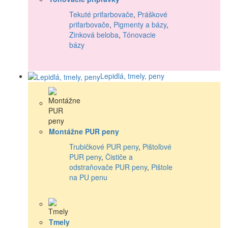
Tekuté prifarbovače
,
Práškové
prifarbovače
,
Pigmenty a bázy
,
Zinková beloba
,
Tónovacie
bázy
Lepidlá, tmely, peny
Montážne PUR peny
Trubičkové PUR peny
,
Pištoľové
PUR peny
,
Čističe a
odstraňovače PUR peny
,
Pištole
na PU penu
Tmely