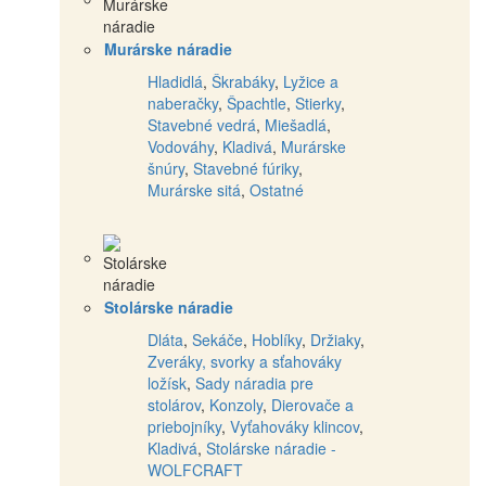
Murárske náradie
Hladidlá
,
Škrabáky
,
Lyžice a
naberačky
,
Špachtle
,
Stierky
,
Stavebné vedrá
,
Miešadlá
,
Vodováhy
,
Kladivá
,
Murárske
šnúry
,
Stavebné fúriky
,
Murárske sitá
,
Ostatné
Stolárske náradie
Dláta
,
Sekáče
,
Hoblíky
,
Držiaky
,
Zveráky, svorky a sťahováky
ložísk
,
Sady náradia pre
stolárov
,
Konzoly
,
Dierovače a
priebojníky
,
Vyťahováky klincov
,
Kladivá
,
Stolárske náradie -
WOLFCRAFT