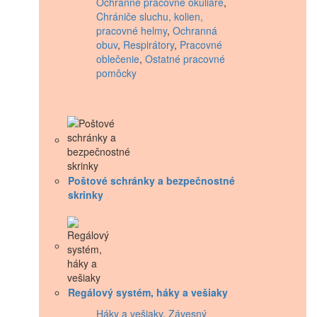
Ochranné pracovné okuliare
,
Chrániče sluchu, kolien,
pracovné helmy
,
Ochranná
obuv
,
Respirátory
,
Pracovné
oblečenie
,
Ostatné pracovné
pomôcky
Poštové schránky a bezpečnostné
skrinky
Regálový systém, háky a vešiaky
Háky a vešiaky
,
Závesný