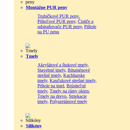
Montážne PUR peny
Trubičkové PUR peny
,
Pištoľové PUR peny
,
Čističe a
odstraňovače PUR peny
,
Pištole
na PU penu
Tmely
Akrylátové a štukové tmely
,
Stavebné tmely
,
Bituménové
strešné tmely
,
Kachliarske
tmely
,
Kaučukové strešné tmely
,
Pištole na tmel
,
Brúsiteľné
tmely
,
Tmely na rámy okien
,
Tmely na drevo
,
Striekacie
tmely
,
Polyuretánové tmely
Silikóny