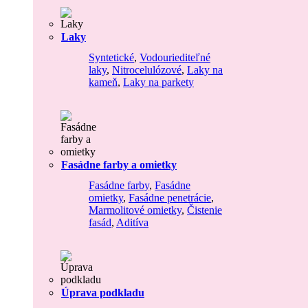
Laky
Syntetické
,
Vodouriediteľné
laky
,
Nitrocelulózové
,
Laky na
kameň
,
Laky na parkety
Fasádne farby a omietky
Fasádne farby
,
Fasádne
omietky
,
Fasádne penetrácie
,
Marmolitové omietky
,
Čistenie
fasád
,
Aditíva
Úprava podkladu