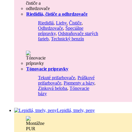
Riedidlá, čističe a odhrdzovače
Riedidlá
,
Liehy
,
Čističe
,
Odhrdzovače
,
Špeciálne
prípravky
,
Odstraňovače starých
farieb
,
Technický benzín
Tónovacie prípravky
Tekuté prifarbovače
,
Práškové
prifarbovače
,
Pigmenty a bázy
,
Zinková beloba
,
Tónovacie
bázy
Lepidlá, tmely, peny