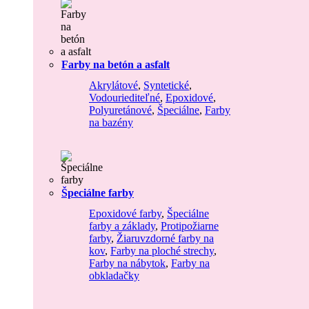
Farby na betón a asfalt
Akrylátové
,
Syntetické
,
Vodouriediteľné
,
Epoxidové
,
Polyuretánové
,
Špeciálne
,
Farby
na bazény
Špeciálne farby
Epoxidové farby
,
Špeciálne
farby a základy
,
Protipožiarne
farby
,
Žiaruvzdorné farby na
kov
,
Farby na ploché strechy
,
Farby na nábytok
,
Farby na
obkladačky