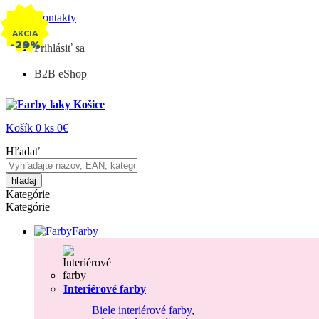
Kontakty
AKCIA
-29%
Prihlásiť sa
B2B eShop
Košík
0
ks
0€
Hľadať
hľadaj
Kategórie
Kategórie
Farby
Interiérové farby
Biele interiérové farby
,