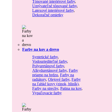
Tónované interiérové farby
,
Umývateľné tónované farby
,
Latexové interiérové farby
,
Dekoračné omietky
Farby na kov a drevo
Syntetické farby
,
Vodouriediteľné farby
,
Polyuretánové farby
,
Alkyduretánové farby
,
Farby
priamo na hrdzu
,
Farby na
radiátory
,
Olejové farby
,
Farby
na ľahké kovy (zinok, hliník)
,
Farby na strechy
,
Patina na kov
,
Vypaľovacie farby