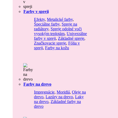
Farby v spreji
Efekty
,
Metalické farby
,
Špeciálne farby
,
Spreje na
radiátory
,
Spreje odolné voči
vysokým teplotám
,
Univerzálne
farby v spreji
,
Základné spreje
,
Značkovacie spreje
,
Fólia v
spreji
,
Farby na kožu
Farby na drevo
Impregnácie
,
Moridlá
,
Oleje na
drevo
,
Lazúry na drevo
,
Laky
na drevo
,
Základné farby na
drevo