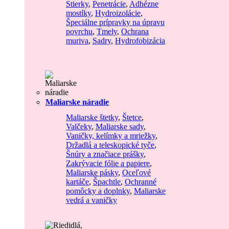
Stierky
,
Penetrácie
,
Adhézne
mostíky
,
Hydroizolácie
,
Špeciálne prípravky na úpravu
povrchu
,
Tmely
,
Ochrana
muriva
,
Sadry
,
Hydrofobizácia
Maliarske náradie
Maliarske štetky
,
Štetce
,
Valčeky
,
Maliarske sady
,
Vaničky, kelímky a mriežky
,
Držadlá a teleskopické tyče
,
Šnúry a značiace prášky
,
Zakrývacie fólie a papiere
,
Maliarske pásky
,
Oceľové
kartáče
,
Špachtle
,
Ochranné
pomôcky a doplnky
,
Maliarske
vedrá a vaničky