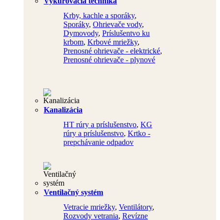
Vykurovacia technika
Krby, kachle a sporáky
,
Sporáky
,
Ohrievače vody
,
Dymovody
,
Príslušentvo ku
krbom
,
Krbové mriežky
,
Prenosné ohrievače - elektrické
,
Prenosné ohrievače - plynové
Kanalizácia
HT rúry a príslušenstvo
,
KG
rúry a príslušenstvo
,
Krtko -
prepchávanie odpadov
Ventilačný systém
Vetracie mriežky
,
Ventilátory
,
Rozvody vetrania
,
Revízne