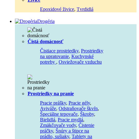
Epoxidové živice
,
Tvrdidlá
Drogéria
Čistá domácnosť
Čistiace prostriedky
,
Prostriedky
na upratovanie
,
Kuchynské
potreby
,
Osviežovače vzduchu
Prostriedky na pranie
Pracie prášky
,
Pracie gély
,
Aviváže
,
Odstraňovače škvŕn
,
Špeciálne tepovače
,
Škroby
,
Bielidlá
,
Pracie mydlá
,
Zmäkčovače vody
,
Čistenie
práčky
,
Šnúry a štipce na
prádlo, sušiaky
,
Tablety na