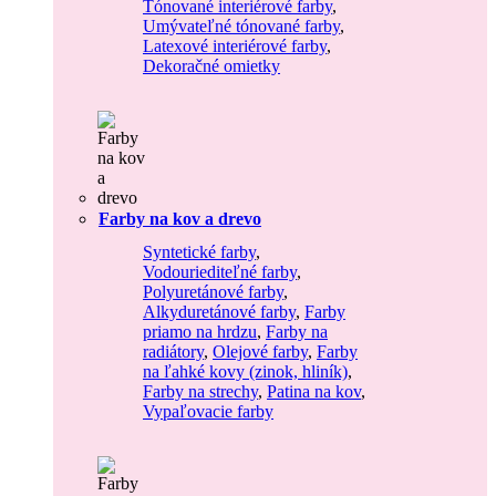
Tónované interiérové farby
,
Umývateľné tónované farby
,
Latexové interiérové farby
,
Dekoračné omietky
Farby na kov a drevo
Syntetické farby
,
Vodouriediteľné farby
,
Polyuretánové farby
,
Alkyduretánové farby
,
Farby
priamo na hrdzu
,
Farby na
radiátory
,
Olejové farby
,
Farby
na ľahké kovy (zinok, hliník)
,
Farby na strechy
,
Patina na kov
,
Vypaľovacie farby