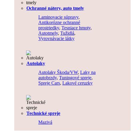
Ochranné nátery, auto tmely
Laminovacie súpravy
,
Antikorózne ochranné
prostriedky
,
Tesniace hmoty
,
Autotmely
,
Tužidlá
,
Vyrovnávacie látky
Autolaky
Autolaky Škoda/VW
,
Laky na
autobrzdy
,
Tuningové spreje
,
Spreje Cars
,
Lakové ceruzky
Technické spreje
Mazivá