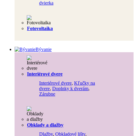
dvierka
Fotovoltaika
Bývanie
Interiérové dvere
Interiérové dvere
,
Kľučky na
dvere
,
Doplnky k dverám
,
Zárubne
Obklady a dlažby
Dlažby
,
Obkladové lišty
,