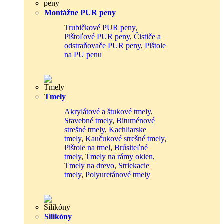
Montážne PUR peny
Trubičkové PUR peny
,
Pištoľové PUR peny
,
Čističe a
odstraňovače PUR peny
,
Pištole
na PU penu
Tmely
Akrylátové a štukové tmely
,
Stavebné tmely
,
Bituménové
strešné tmely
,
Kachliarske
tmely
,
Kaučukové strešné tmely
,
Pištole na tmel
,
Brúsiteľné
tmely
,
Tmely na rámy okien
,
Tmely na drevo
,
Striekacie
tmely
,
Polyuretánové tmely
Silikóny