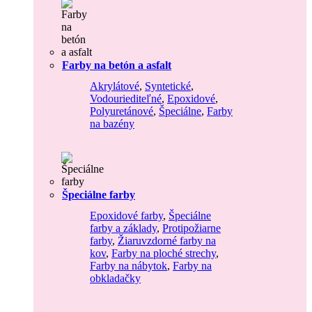
Farby na betón a asfalt
Akrylátové
,
Syntetické
,
Vodouriediteľné
,
Epoxidové
,
Polyuretánové
,
Špeciálne
,
Farby
na bazény
Špeciálne farby
Epoxidové farby
,
Špeciálne
farby a základy
,
Protipožiarne
farby
,
Žiaruvzdorné farby na
kov
,
Farby na ploché strechy
,
Farby na nábytok
,
Farby na
obkladačky