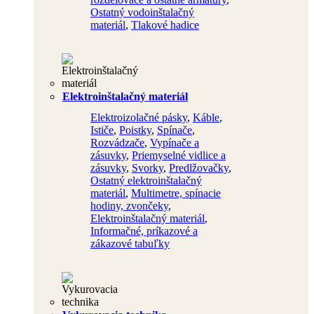
Ostatný vodoinštalačný
materiál
,
Tlakové hadice
Elektroinštalačný materiál
Elektroizolačné pásky
,
Káble
,
Ističe
,
Poistky
,
Spínače
,
Rozvádzače
,
Vypínače a
zásuvky
,
Priemyselné vidlice a
zásuvky
,
Svorky
,
Predlžovačky
,
Ostatný elektroinštalačný
materiál
,
Multimetre, spínacie
hodiny, zvončeky
,
Elektroinštalačný materiál
,
Informačné, príkazové a
zákazové tabuľky