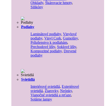
Obklady
,
Škárovacie hmoty
,
Silikóny
Podlahy
Laminátové podlahy
,
Vinylové
podlahy
,
Vinyl Cork
,
Gumolíny
,
Prílušenstvo k podlahám
,
Prechodové lišty
,
Soklové lišty
,
Kompozitné podlahy
,
Drevené
podlahy
Svietidlá
Interiérové svietidlá
,
Exteriérové
svietidlá
,
Žiarovky
,
Neónky
,
Vianočné svietidlá a reťaze
,
Solárne lampy