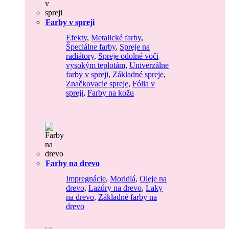
Farby v spreji
Efekty
,
Metalické farby
,
Špeciálne farby
,
Spreje na
radiátory
,
Spreje odolné voči
vysokým teplotám
,
Univerzálne
farby v spreji
,
Základné spreje
,
Značkovacie spreje
,
Fólia v
spreji
,
Farby na kožu
Farby na drevo
Impregnácie
,
Moridlá
,
Oleje na
drevo
,
Lazúry na drevo
,
Laky
na drevo
,
Základné farby na
drevo