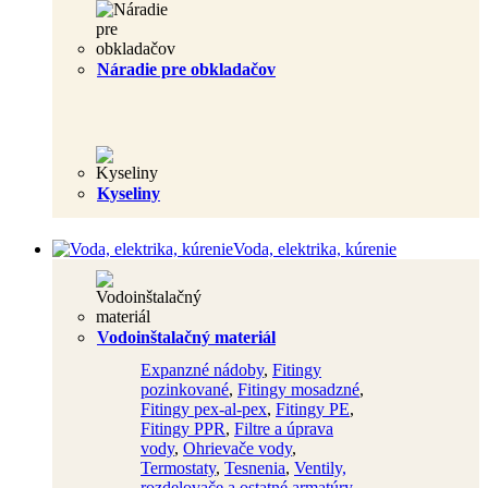
Náradie pre obkladačov
Kyseliny
Voda, elektrika, kúrenie
Vodoinštalačný materiál
Expanzné nádoby
,
Fitingy
pozinkované
,
Fitingy mosadzné
,
Fitingy pex-al-pex
,
Fitingy PE
,
Fitingy PPR
,
Filtre a úprava
vody
,
Ohrievače vody
,
Termostaty
,
Tesnenia
,
Ventily,
rozdelovače a ostatné armatúry
,