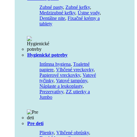
Zubné pasty
,
Zubné kefky
,
Medzizubné kefky
,
Ústne vody
,
Dentálne nite
,
Fixačné krémy a
tablety
Hygienické potreby
Intímna hygiena
,
Toaletné
papiere
,
Vlhčené vreckovky
,
Papierové vreckovky
,
Vatové
tyčinky
,
Vatové tampóny
,
Náplaste a leukoplasty
,
Prezervatívy
,
ZZ utierky a
Jumbo
Pre deti
Plienky
,
Vlhčené obrúsky
,