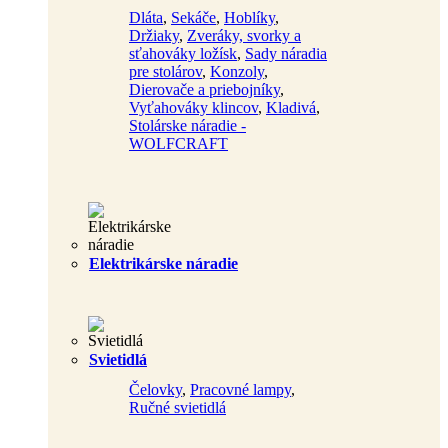
Dláta
,
Sekáče
,
Hoblíky
,
Držiaky
,
Zveráky, svorky a
sťahováky ložísk
,
Sady náradia
pre stolárov
,
Konzoly
,
Dierovače a priebojníky
,
Vyťahováky klincov
,
Kladivá
,
Stolárske náradie -
WOLFCRAFT
Elektrikárske náradie
Svietidlá
Čelovky
,
Pracovné lampy
,
Ručné svietidlá