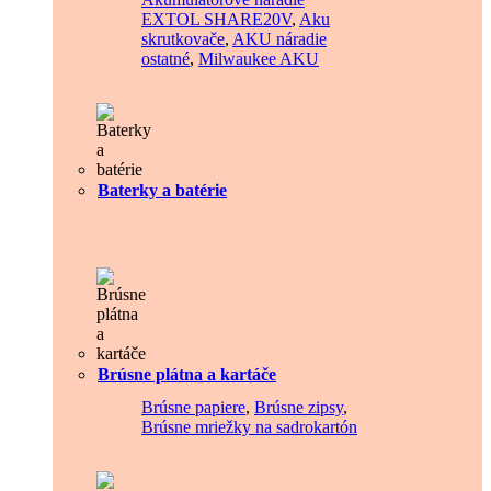
EXTOL SHARE20V
,
Aku
skrutkovače
,
AKU náradie
ostatné
,
Milwaukee AKU
Baterky a batérie
Brúsne plátna a kartáče
Brúsne papiere
,
Brúsne zipsy
,
Brúsne mriežky na sadrokartón