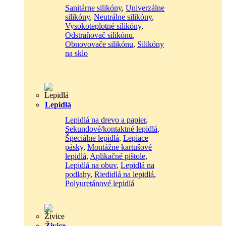
Sanitárne silikóny
,
Univerzálne
silikóny
,
Neutrálne silikóny
,
Vysokoteplotné silikóny
,
Odstraňovač silikónu
,
Obnovovače silikónu
,
Silikóny
na sklo
Lepidlá
Lepidlá na drevo a papier
,
Sekundové/kontaktné lepidlá
,
Špeciálne lepidlá
,
Lepiace
pásky
,
Montážne kartušové
lepidlá
,
Aplikačné pištole
,
Lepidlá na obuv
,
Lepidlá na
podlahy
,
Riedidlá na lepidlá
,
Polyuretánové lepidlá
Živice