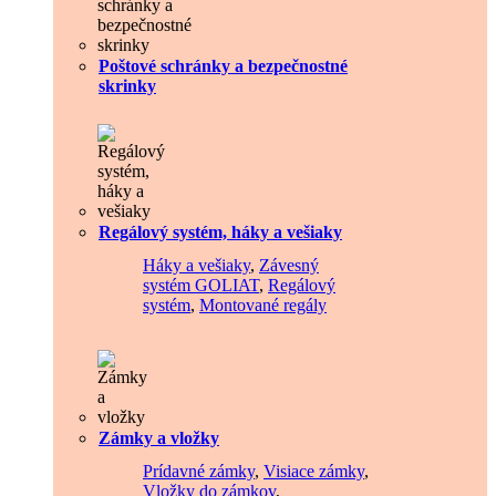
Poštové schránky a bezpečnostné
skrinky
Regálový systém, háky a vešiaky
Háky a vešiaky
,
Závesný
systém GOLIAT
,
Regálový
systém
,
Montované regály
Zámky a vložky
Prídavné zámky
,
Visiace zámky
,
Vložky do zámkov
,