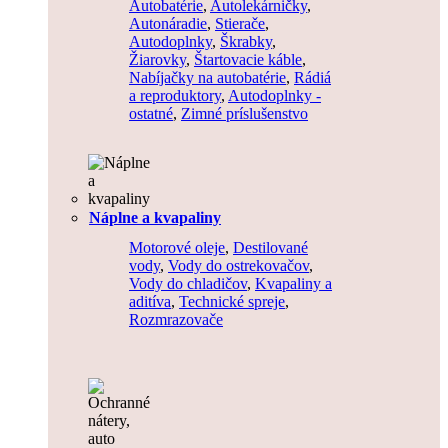
Autobatérie
,
Autolekárničky
,
Autonáradie
,
Stierače
,
Autodoplnky
,
Škrabky
,
Žiarovky
,
Štartovacie káble
,
Nabíjačky na autobatérie
,
Rádiá
a reproduktory
,
Autodoplnky -
ostatné
,
Zimné príslušenstvo
Náplne a kvapaliny
Motorové oleje
,
Destilované
vody
,
Vody do ostrekovačov
,
Vody do chladičov
,
Kvapaliny a
aditíva
,
Technické spreje
,
Rozmrazovače