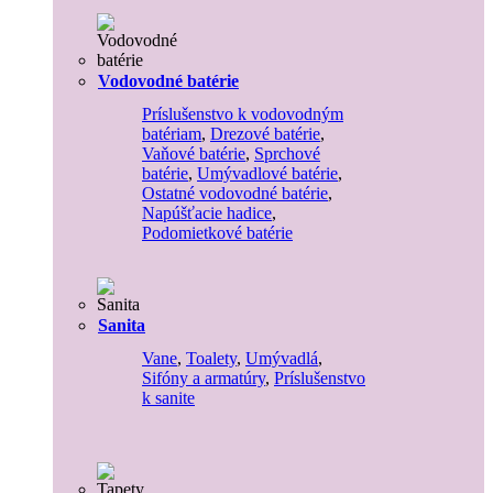
Vodovodné batérie
Príslušenstvo k vodovodným
batériam
,
Drezové batérie
,
Vaňové batérie
,
Sprchové
batérie
,
Umývadlové batérie
,
Ostatné vodovodné batérie
,
Napúšťacie hadice
,
Podomietkové batérie
Sanita
Vane
,
Toalety
,
Umývadlá
,
Sifóny a armatúry
,
Príslušenstvo
k sanite