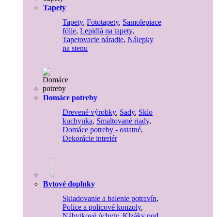
Tapety
Tapety
,
Fototapety
,
Samolepiace
fólie
,
Lepidlá na tapety
,
Tapetovacie náradie
,
Nálepky
na stenu
Domáce potreby
Drevené výrobky
,
Sady
,
Sklo
kuchynka
,
Smaltované riady
,
Domáce potreby - ostatné
,
Dekorácie interiér
Bytové doplnky
Skladovanie a balenie potravín
,
Police a policové konzoly
,
Nábytkové úchyty
,
Klzáky pod