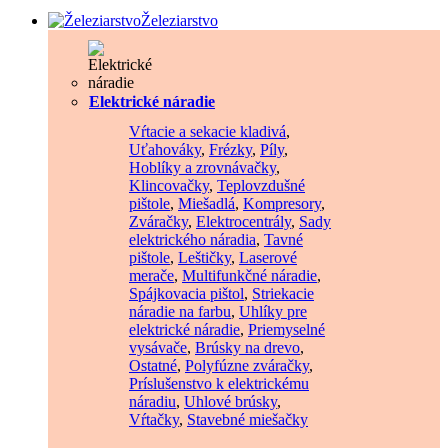
Železiarstvo
Elektrické náradie
Vŕtacie a sekacie kladivá
,
Uťahováky
,
Frézky
,
Píly
,
Hoblíky a zrovnávačky
,
Klincovačky
,
Teplovzdušné
pištole
,
Miešadlá
,
Kompresory
,
Zváračky
,
Elektrocentrály
,
Sady
elektrického náradia
,
Tavné
pištole
,
Leštičky
,
Laserové
merače
,
Multifunkčné náradie
,
Spájkovacia pištol
,
Striekacie
náradie na farbu
,
Uhlíky pre
elektrické náradie
,
Priemyselné
vysávače
,
Brúsky na drevo
,
Ostatné
,
Polyfúzne zváračky
,
Príslušenstvo k elektrickému
náradiu
,
Uhlové brúsky
,
Vŕtačky
,
Stavebné miešačky