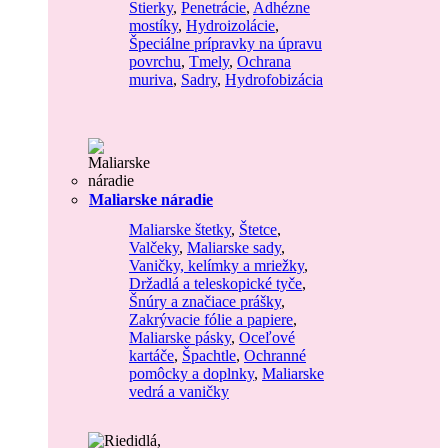
Stierky
,
Penetrácie
,
Adhézne
mostíky
,
Hydroizolácie
,
Špeciálne prípravky na úpravu
povrchu
,
Tmely
,
Ochrana
muriva
,
Sadry
,
Hydrofobizácia
Maliarske náradie
Maliarske štetky
,
Štetce
,
Valčeky
,
Maliarske sady
,
Vaničky, kelímky a mriežky
,
Držadlá a teleskopické tyče
,
Šnúry a značiace prášky
,
Zakrývacie fólie a papiere
,
Maliarske pásky
,
Oceľové
kartáče
,
Špachtle
,
Ochranné
pomôcky a doplnky
,
Maliarske
vedrá a vaničky