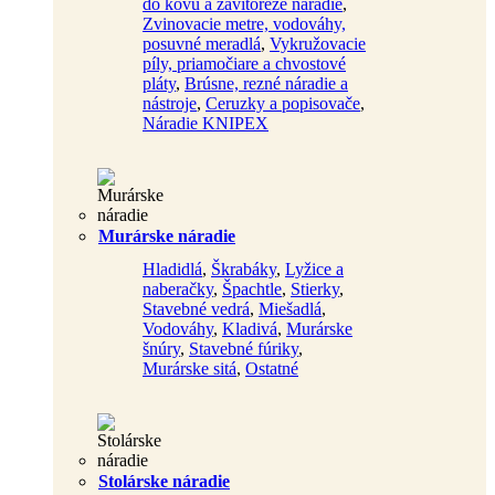
do kovu a závitorezé náradie
,
Zvinovacie metre, vodováhy,
posuvné meradlá
,
Vykružovacie
píly, priamočiare a chvostové
pláty
,
Brúsne, rezné náradie a
nástroje
,
Ceruzky a popisovače
,
Náradie KNIPEX
Murárske náradie
Hladidlá
,
Škrabáky
,
Lyžice a
naberačky
,
Špachtle
,
Stierky
,
Stavebné vedrá
,
Miešadlá
,
Vodováhy
,
Kladivá
,
Murárske
šnúry
,
Stavebné fúriky
,
Murárske sitá
,
Ostatné
Stolárske náradie