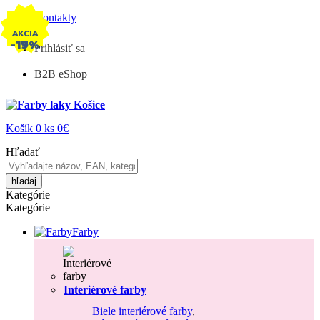
Kontakty
AKCIA
AKCIA
-17%
-19%
Prihlásiť sa
B2B eShop
Košík
0
ks
0€
Hľadať
hľadaj
Kategórie
Kategórie
Farby
Interiérové farby
Biele interiérové farby
,