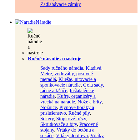
Zadlabávacie zámky
Náradie
Ručné náradie a nástroje
Sady ručného náradia
,
Kladivá
,
Metre, vodováhy, posuvné
meradlá
,
Kliešte, nitovacie a
sponkovacie náradie
,
Gola sady,
račne a kľúče
,
Inštalatérske
náradie
,
Kufre, organizéry a
vrecká na náradie
,
Nože a brity
,
Nožnice
,
Plynové horáky a
príslušenstvo
,
Ručné píly
,
Sekery
,
Stopkové frézy
,
Skrutkovače a bity
,
Pracovné
stojany
,
Vrtáky do betónu a
sekáče
,
Vrtáky do dreva
,
Vrtáky