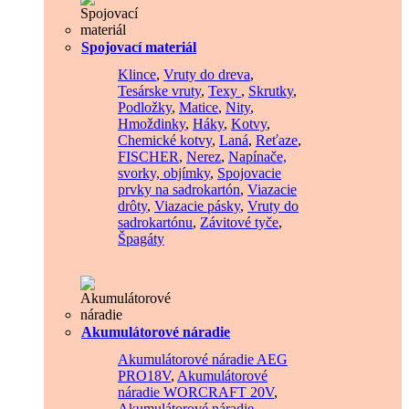
Spojovací materiál
Klince
,
Vruty do dreva
,
Tesárske vruty
,
Texy
,
Skrutky
,
Podložky
,
Matice
,
Nity
,
Hmoždinky
,
Háky
,
Kotvy
,
Chemické kotvy
,
Laná
,
Reťaze
,
FISCHER
,
Nerez
,
Napínače,
svorky, objímky
,
Spojovacie
prvky na sadrokartón
,
Viazacie
drôty
,
Viazacie pásky
,
Vruty do
sadrokartónu
,
Závitové tyče
,
Špagáty
Akumulátorové náradie
Akumulátorové náradie AEG
PRO18V
,
Akumulátorové
náradie WORCRAFT 20V
,
Akumulátorové náradie