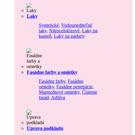
Laky
Syntetické
,
Vodouriediteľné
laky
,
Nitrocelulózové
,
Laky na
kameň
,
Laky na parkety
Fasádne farby a omietky
Fasádne farby
,
Fasádne
omietky
,
Fasádne penetrácie
,
Marmolitové omietky
,
Čistenie
fasád
,
Aditíva
Úprava podkladu