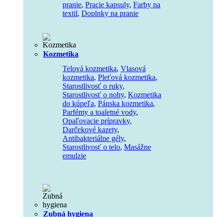
pranie
,
Pracie kapsuly
,
Farby na
textil
,
Doplnky na pranie
Kozmetika
Telová kozmetika
,
Vlasová
kozmetika
,
Pleťová kozmetika
,
Starostlivosť o ruky
,
Starostlivosť o nohy
,
Kozmetika
do kúpeľa
,
Pánska kozmetika
,
Parfémy a toaletné vody
,
Opaľovacie prípravky
,
Darčekové kazety
,
Antibakteriálne gély
,
Starostlivosť o telo
,
Masážne
emulzie
Zubná hygiena