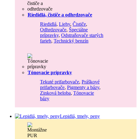
Riedidlá, čističe a odhrdzovače
Riedidlá
,
Liehy
,
Čističe
,
Odhrdzovače
,
Špeciálne
prípravky
,
Odstraňovače starých
farieb
,
Technický benzín
Tónovacie prípravky
Tekuté prifarbovače
,
Práškové
prifarbovače
,
Pigmenty a bázy
,
Zinková beloba
,
Tónovacie
bázy
Lepidlá, tmely, peny