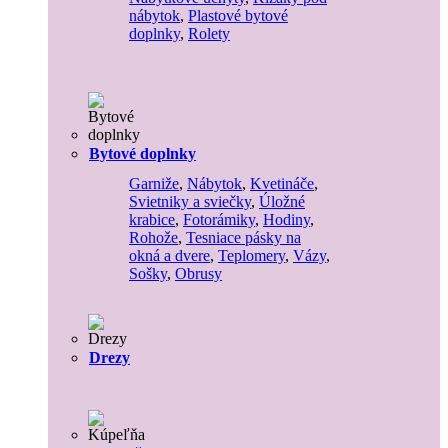
nábytok
,
Plastové bytové
doplnky
,
Rolety
Bytové doplnky
Garniže
,
Nábytok
,
Kvetináče
,
Svietniky a sviečky
,
Úložné
krabice
,
Fotorámiky
,
Hodiny
,
Rohože
,
Tesniace pásky na
okná a dvere
,
Teplomery
,
Vázy
,
Sošky
,
Obrusy
Drezy