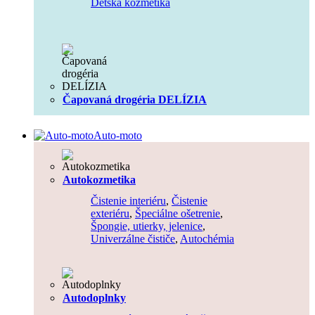
Detská kozmetika
Čapovaná drogéria DELÍZIA
Auto-moto
Autokozmetika
Čistenie interiéru
,
Čistenie
exteriéru
,
Špeciálne ošetrenie
,
Špongie, utierky, jelenice
,
Univerzálne čističe
,
Autochémia
Autodoplnky