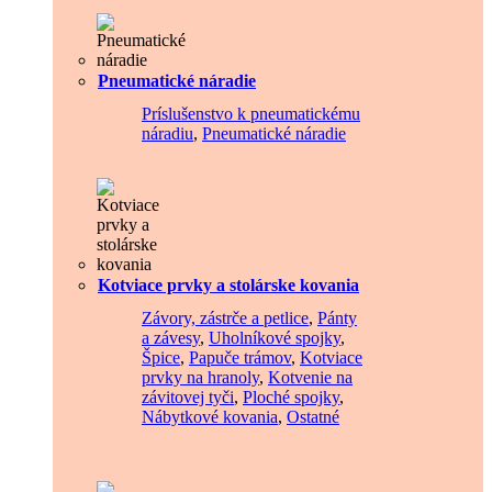
Pneumatické náradie
Príslušenstvo k pneumatickému
náradiu
,
Pneumatické náradie
Kotviace prvky a stolárske kovania
Závory, zástrče a petlice
,
Pánty
a závesy
,
Uholníkové spojky
,
Špice
,
Papuče trámov
,
Kotviace
prvky na hranoly
,
Kotvenie na
závitovej tyči
,
Ploché spojky
,
Nábytkové kovania
,
Ostatné