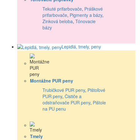
Tekuté prifarbovače
,
Práškové
prifarbovače
,
Pigmenty a bázy
,
Zinková beloba
,
Tónovacie
bázy
Lepidlá, tmely, peny
Montážne PUR peny
Trubičkové PUR peny
,
Pištoľové
PUR peny
,
Čističe a
odstraňovače PUR peny
,
Pištole
na PU penu
Tmely