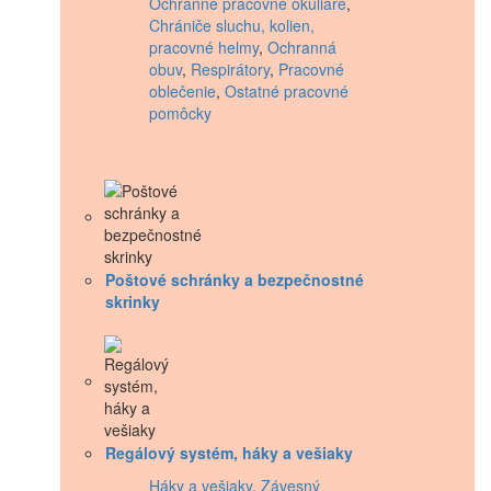
Ochranné pracovné okuliare
,
Chrániče sluchu, kolien,
pracovné helmy
,
Ochranná
obuv
,
Respirátory
,
Pracovné
oblečenie
,
Ostatné pracovné
pomôcky
Poštové schránky a bezpečnostné
skrinky
Regálový systém, háky a vešiaky
Háky a vešiaky
,
Závesný