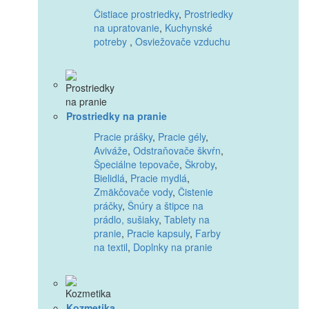
Čistiace prostriedky
,
Prostriedky
na upratovanie
,
Kuchynské
potreby
,
Osviežovače vzduchu
Prostriedky na pranie
Pracie prášky
,
Pracie gély
,
Aviváže
,
Odstraňovače škvŕn
,
Špeciálne tepovače
,
Škroby
,
Bielidlá
,
Pracie mydlá
,
Zmäkčovače vody
,
Čistenie
práčky
,
Šnúry a štipce na
prádlo, sušiaky
,
Tablety na
pranie
,
Pracie kapsuly
,
Farby
na textil
,
Doplnky na pranie
Kozmetika