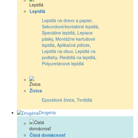
Lepidlá
Lepidlá na drevo a papier
,
Sekundové/kontaktné lepidlá
,
Špeciálne lepidlá
,
Lepiace
pásky
,
Montážne kartušové
lepidlá
,
Aplikačné pištole
,
Lepidlá na obuv
,
Lepidlá na
podlahy
,
Riedidlá na lepidlá
,
Polyuretánové lepidlá
Živice
Epoxidové živice
,
Tvrdidlá
Drogéria
Čistá domácnosť