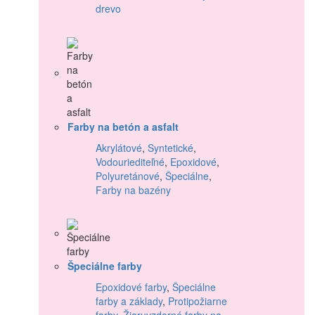
drevo
Farby na betón a asfalt
Akrylátové
,
Syntetické
,
Vodouriediteľné
,
Epoxidové
,
Polyuretánové
,
Špeciálne
,
Farby na bazény
Špeciálne farby
Epoxidové farby
,
Špeciálne
farby a základy
,
Protipožiarne
farby
,
Žiaruvzdorné farby na