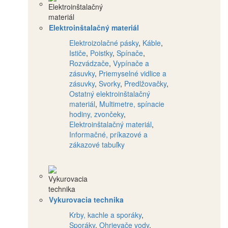
Elektroinštalačný materiál
Elektroizolačné pásky
,
Káble
,
Ističe
,
Poistky
,
Spínače
,
Rozvádzače
,
Vypínače a
zásuvky
,
Priemyselné vidlice a
zásuvky
,
Svorky
,
Predlžovačky
,
Ostatný elektroinštalačný
materiál
,
Multimetre, spínacie
hodiny, zvončeky
,
Elektroinštalačný materiál
,
Informačné, príkazové a
zákazové tabuľky
Vykurovacia technika
Krby, kachle a sporáky
,
Sporáky
,
Ohrievače vody
,