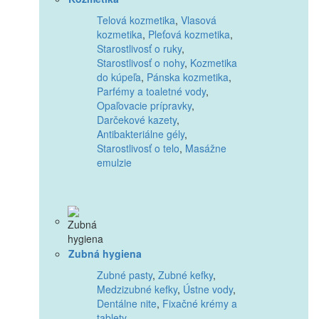
Telová kozmetika
,
Vlasová
kozmetika
,
Pleťová kozmetika
,
Starostlivosť o ruky
,
Starostlivosť o nohy
,
Kozmetika
do kúpeľa
,
Pánska kozmetika
,
Parfémy a toaletné vody
,
Opaľovacie prípravky
,
Darčekové kazety
,
Antibakteriálne gély
,
Starostlivosť o telo
,
Masážne
emulzie
Zubná hygiena
Zubné pasty
,
Zubné kefky
,
Medzizubné kefky
,
Ústne vody
,
Dentálne nite
,
Fixačné krémy a
tablety