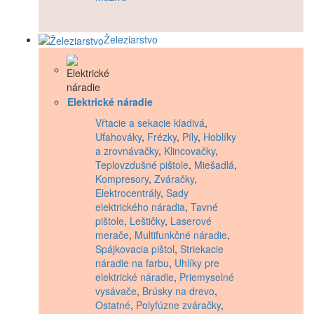
Železiarstvo
Elektrické náradie
Vŕtacie a sekacie kladivá
,
Uťahováky
,
Frézky
,
Píly
,
Hoblíky
a zrovnávačky
,
Klincovačky
,
Teplovzdušné pištole
,
Miešadlá
,
Kompresory
,
Zváračky
,
Elektrocentrály
,
Sady
elektrického náradia
,
Tavné
pištole
,
Leštičky
,
Laserové
merače
,
Multifunkčné náradie
,
Spájkovacia pištol
,
Striekacie
náradie na farbu
,
Uhlíky pre
elektrické náradie
,
Priemyselné
vysávače
,
Brúsky na drevo
,
Ostatné
,
Polyfúzne zváračky
,