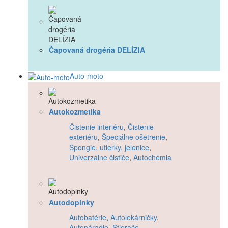
Čapovaná drogéria DELÍZIA
Auto-moto
Autokozmetika
Čistenie interiéru
,
Čistenie
exteriéru
,
Špeciálne ošetrenie
,
Špongie, utierky, jelenice
,
Univerzálne čističe
,
Autochémia
Autodoplnky
Autobatérie
,
Autolekárničky
,
Autonáradie
,
Stierače
,