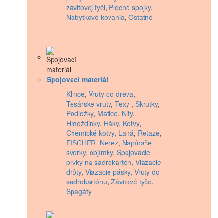
závitovej tyči
,
Ploché spojky
,
Nábytkové kovania
,
Ostatné
Spojovací materiál
Klince
,
Vruty do dreva
,
Tesárske vruty
,
Texy
,
Skrutky
,
Podložky
,
Matice
,
Nity
,
Hmoždinky
,
Háky
,
Kotvy
,
Chemické kotvy
,
Laná
,
Reťaze
,
FISCHER
,
Nerez
,
Napínače,
svorky, objímky
,
Spojovacie
prvky na sadrokartón
,
Viazacie
drôty
,
Viazacie pásky
,
Vruty do
sadrokartónu
,
Závitové tyče
,
Špagáty