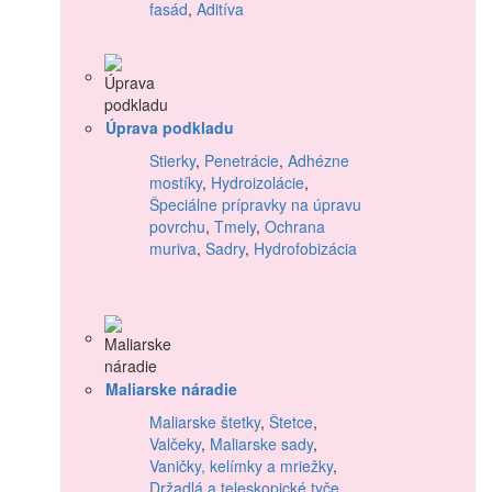
fasád
,
Aditíva
Úprava podkladu
Stierky
,
Penetrácie
,
Adhézne
mostíky
,
Hydroizolácie
,
Špeciálne prípravky na úpravu
povrchu
,
Tmely
,
Ochrana
muriva
,
Sadry
,
Hydrofobizácia
Maliarske náradie
Maliarske štetky
,
Štetce
,
Valčeky
,
Maliarske sady
,
Vaničky, kelímky a mriežky
,
Držadlá a teleskopické tyče
,