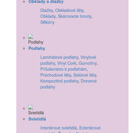
Obklady a dlažby
Dlažby
,
Obkladové lišty
,
Obklady
,
Škárovacie hmoty
,
Silikóny
Podlahy
Laminátové podlahy
,
Vinylové
podlahy
,
Vinyl Cork
,
Gumolíny
,
Prílušenstvo k podlahám
,
Prechodové lišty
,
Soklové lišty
,
Kompozitné podlahy
,
Drevené
podlahy
Svietidlá
Interiérové svietidlá
,
Exteriérové