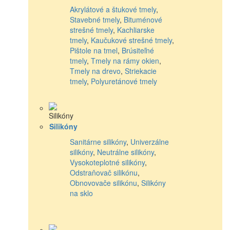
Akrylátové a štukové tmely
,
Stavebné tmely
,
Bituménové
strešné tmely
,
Kachliarske
tmely
,
Kaučukové strešné tmely
,
Pištole na tmel
,
Brúsiteľné
tmely
,
Tmely na rámy okien
,
Tmely na drevo
,
Striekacie
tmely
,
Polyuretánové tmely
Silikóny
Sanitárne silikóny
,
Univerzálne
silikóny
,
Neutrálne silikóny
,
Vysokoteplotné silikóny
,
Odstraňovač silikónu
,
Obnovovače silikónu
,
Silikóny
na sklo