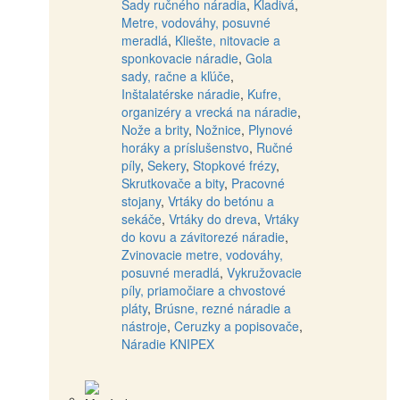
Sady ručného náradia
,
Kladivá
,
Metre, vodováhy, posuvné
meradlá
,
Kliešte, nitovacie a
sponkovacie náradie
,
Gola
sady, račne a kľúče
,
Inštalatérske náradie
,
Kufre,
organizéry a vrecká na náradie
,
Nože a brity
,
Nožnice
,
Plynové
horáky a príslušenstvo
,
Ručné
píly
,
Sekery
,
Stopkové frézy
,
Skrutkovače a bity
,
Pracovné
stojany
,
Vrtáky do betónu a
sekáče
,
Vrtáky do dreva
,
Vrtáky
do kovu a závitorezé náradie
,
Zvinovacie metre, vodováhy,
posuvné meradlá
,
Vykružovacie
píly, priamočiare a chvostové
pláty
,
Brúsne, rezné náradie a
nástroje
,
Ceruzky a popisovače
,
Náradie KNIPEX