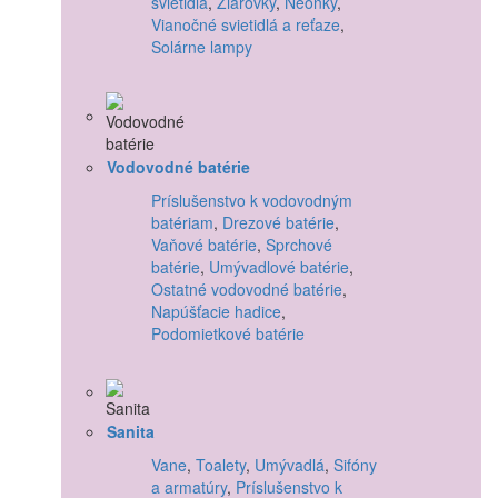
svietidlá
,
Žiarovky
,
Neónky
,
Vianočné svietidlá a reťaze
,
Solárne lampy
Vodovodné batérie
Príslušenstvo k vodovodným
batériam
,
Drezové batérie
,
Vaňové batérie
,
Sprchové
batérie
,
Umývadlové batérie
,
Ostatné vodovodné batérie
,
Napúšťacie hadice
,
Podomietkové batérie
Sanita
Vane
,
Toalety
,
Umývadlá
,
Sifóny
a armatúry
,
Príslušenstvo k