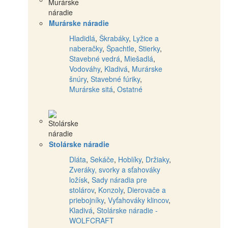
Murárske náradie
Hladidlá
,
Škrabáky
,
Lyžice a
naberačky
,
Špachtle
,
Stierky
,
Stavebné vedrá
,
Miešadlá
,
Vodováhy
,
Kladivá
,
Murárske
šnúry
,
Stavebné fúriky
,
Murárske sitá
,
Ostatné
Stolárske náradie
Dláta
,
Sekáče
,
Hoblíky
,
Držiaky
,
Zveráky, svorky a sťahováky
ložísk
,
Sady náradia pre
stolárov
,
Konzoly
,
Dierovače a
priebojníky
,
Vyťahováky klincov
,
Kladivá
,
Stolárske náradie -
WOLFCRAFT