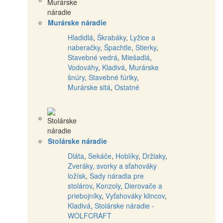
Murárske náradie
Hladidlá
,
Škrabáky
,
Lyžice a
naberačky
,
Špachtle
,
Stierky
,
Stavebné vedrá
,
Miešadlá
,
Vodováhy
,
Kladivá
,
Murárske
šnúry
,
Stavebné fúriky
,
Murárske sitá
,
Ostatné
Stolárske náradie
Dláta
,
Sekáče
,
Hoblíky
,
Držiaky
,
Zveráky, svorky a sťahováky
ložísk
,
Sady náradia pre
stolárov
,
Konzoly
,
Dierovače a
priebojníky
,
Vyťahováky klincov
,
Kladivá
,
Stolárske náradie -
WOLFCRAFT