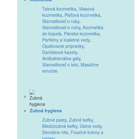
Telová kozmetika
,
Vlasová
kozmetika
,
Pleťová kozmetika
,
Starostlivosť o ruky
,
Starostlivosť o nohy
,
Kozmetika
do kúpeľa
,
Pánska kozmetika
,
Parfémy a toaletné vody
,
Opaľovacie prípravky
,
Darčekové kazety
,
Antibakteriálne gély
,
Starostlivosť o telo
,
Masážne
emulzie
Zubná hygiena
Zubné pasty
,
Zubné kefky
,
Medzizubné kefky
,
Ústne vody
,
Dentálne nite
,
Fixačné krémy a
tablety