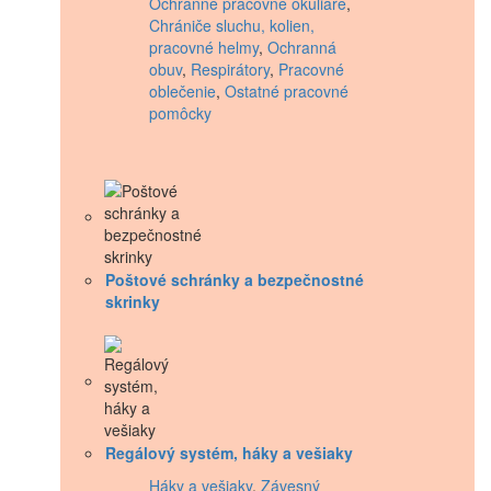
Ochranné pracovné okuliare
,
Chrániče sluchu, kolien,
pracovné helmy
,
Ochranná
obuv
,
Respirátory
,
Pracovné
oblečenie
,
Ostatné pracovné
pomôcky
Poštové schránky a bezpečnostné
skrinky
Regálový systém, háky a vešiaky
Háky a vešiaky
,
Závesný