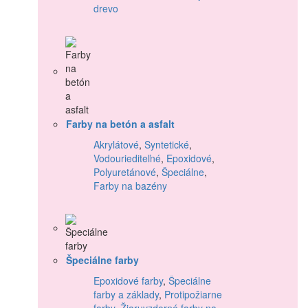
drevo
Farby na betón a asfalt
Akrylátové
,
Syntetické
,
Vodouriediteľné
,
Epoxidové
,
Polyuretánové
,
Špeciálne
,
Farby na bazény
Špeciálne farby
Epoxidové farby
,
Špeciálne
farby a základy
,
Protipožiarne
farby
,
Žiaruvzdorné farby na