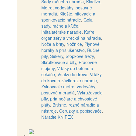
Sady ručného náradia
,
Kladivá
,
Metre, vodováhy, posuvné
meradlá
,
Kliešte, nitovacie a
sponkovacie náradie
,
Gola
sady, račne a kľúče
,
Inštalatérske náradie
,
Kufre,
organizéry a vrecká na náradie
,
Nože a brity
,
Nožnice
,
Plynové
horáky a príslušenstvo
,
Ručné
píly
,
Sekery
,
Stopkové frézy
,
Skrutkovače a bity
,
Pracovné
stojany
,
Vrtáky do betónu a
sekáče
,
Vrtáky do dreva
,
Vrtáky
do kovu a závitorezé náradie
,
Zvinovacie metre, vodováhy,
posuvné meradlá
,
Vykružovacie
píly, priamočiare a chvostové
pláty
,
Brúsne, rezné náradie a
nástroje
,
Ceruzky a popisovače
,
Náradie KNIPEX