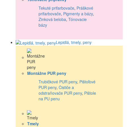
Tekuté prifarbovače
,
Práškové
prifarbovače
,
Pigmenty a bázy
,
Zinková beloba
,
Tónovacie
bázy
Lepidlá, tmely, peny
Montážne PUR peny
Trubičkové PUR peny
,
Pištoľové
PUR peny
,
Čističe a
odstraňovače PUR peny
,
Pištole
na PU penu
Tmely