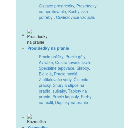
Čistiace prostriedky
,
Prostriedky
na upratovanie
,
Kuchynské
potreby
,
Osviežovače vzduchu
Prostriedky na pranie
Pracie prášky
,
Pracie gély
,
Aviváže
,
Odstraňovače škvŕn
,
Špeciálne tepovače
,
Škroby
,
Bielidlá
,
Pracie mydlá
,
Zmäkčovače vody
,
Čistenie
práčky
,
Šnúry a štipce na
prádlo, sušiaky
,
Tablety na
pranie
,
Pracie kapsuly
,
Farby
na textil
,
Doplnky na pranie
Kozmetika