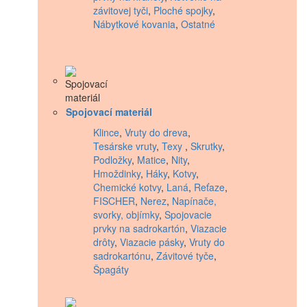
závitovej tyči
,
Ploché spojky
,
Nábytkové kovania
,
Ostatné
Spojovací materiál
Klince
,
Vruty do dreva
,
Tesárske vruty
,
Texy
,
Skrutky
,
Podložky
,
Matice
,
Nity
,
Hmoždinky
,
Háky
,
Kotvy
,
Chemické kotvy
,
Laná
,
Reťaze
,
FISCHER
,
Nerez
,
Napínače,
svorky, objímky
,
Spojovacie
prvky na sadrokartón
,
Viazacie
drôty
,
Viazacie pásky
,
Vruty do
sadrokartónu
,
Závitové tyče
,
Špagáty