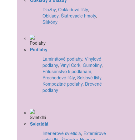
Dlažby
,
Obkladové lišty
,
Obklady
,
Škárovacie hmoty
,
Silikóny
Podlahy
Laminátové podlahy
,
Vinylové
podlahy
,
Vinyl Cork
,
Gumolíny
,
Prílušenstvo k podlahám
,
Prechodové lišty
,
Soklové lišty
,
Kompozitné podlahy
,
Drevené
podlahy
Svietidlá
Interiérové svietidlá
,
Exteriérové
svietidlá
,
Žiarovky
,
Neónky
,