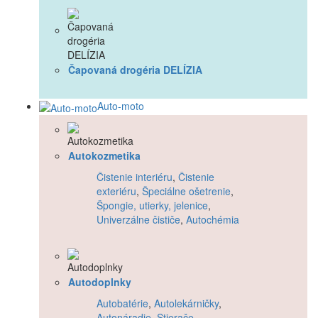
Čapovaná drogéria DELÍZIA
Auto-moto
Autokozmetika
Čistenie interiéru
,
Čistenie
exteriéru
,
Špeciálne ošetrenie
,
Špongie, utierky, jelenice
,
Univerzálne čističe
,
Autochémia
Autodoplnky
Autobatérie
,
Autolekárničky
,
Autonáradie
,
Stierače
,