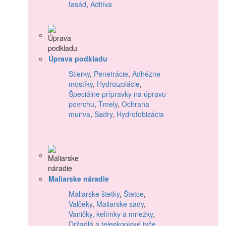
fasád
,
Aditíva
Úprava podkladu
Stierky
,
Penetrácie
,
Adhézne
mostíky
,
Hydroizolácie
,
Špeciálne prípravky na úpravu
povrchu
,
Tmely
,
Ochrana
muriva
,
Sadry
,
Hydrofobizácia
Maliarske náradie
Maliarske štetky
,
Štetce
,
Valčeky
,
Maliarske sady
,
Vaničky, kelímky a mriežky
,
Držadlá a teleskopické tyče
,