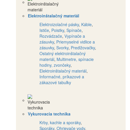
Elektroinštalačný materiál
Elektroizolačné pásky
,
Káble
,
Ističe
,
Poistky
,
Spínače
,
Rozvádzače
,
Vypínače a
zásuvky
,
Priemyselné vidlice a
zásuvky
,
Svorky
,
Predlžovačky
,
Ostatný elektroinštalačný
materiál
,
Multimetre, spínacie
hodiny, zvončeky
,
Elektroinštalačný materiál
,
Informačné, príkazové a
zákazové tabuľky
Vykurovacia technika
Krby, kachle a sporáky
,
Sporáky
,
Ohrievače vody
,