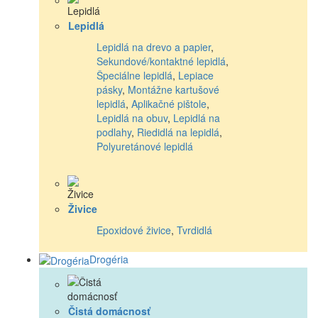
Lepidlá
Lepidlá na drevo a papier
,
Sekundové/kontaktné lepidlá
,
Špeciálne lepidlá
,
Lepiace
pásky
,
Montážne kartušové
lepidlá
,
Aplikačné pištole
,
Lepidlá na obuv
,
Lepidlá na
podlahy
,
Riedidlá na lepidlá
,
Polyuretánové lepidlá
Živice
Epoxidové živice
,
Tvrdidlá
Drogéria
Čistá domácnosť