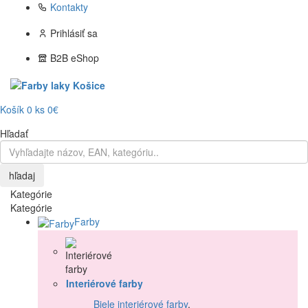
Kontakty
Prihlásiť sa
B2B eShop
Košík
0
ks
0€
Hľadať
hľadaj
Kategórie
Kategórie
Farby
Interiérové farby
Biele interiérové farby
,