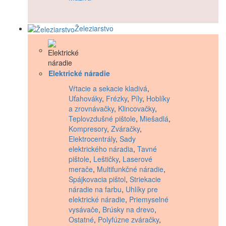
Železiarstvo
Elektrické náradie
Vŕtacie a sekacie kladivá
,
Uťahováky
,
Frézky
,
Píly
,
Hoblíky
a zrovnávačky
,
Klincovačky
,
Teplovzdušné pištole
,
Miešadlá
,
Kompresory
,
Zváračky
,
Elektrocentrály
,
Sady
elektrického náradia
,
Tavné
pištole
,
Leštičky
,
Laserové
merače
,
Multifunkčné náradie
,
Spájkovacia pištol
,
Striekacie
náradie na farbu
,
Uhlíky pre
elektrické náradie
,
Priemyselné
vysávače
,
Brúsky na drevo
,
Ostatné
,
Polyfúzne zváračky
,