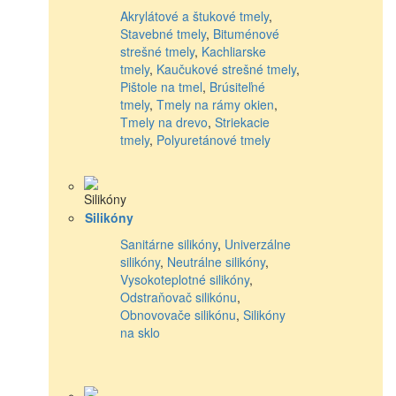
Akrylátové a štukové tmely
,
Stavebné tmely
,
Bituménové
strešné tmely
,
Kachliarske
tmely
,
Kaučukové strešné tmely
,
Pištole na tmel
,
Brúsiteľné
tmely
,
Tmely na rámy okien
,
Tmely na drevo
,
Striekacie
tmely
,
Polyuretánové tmely
Silikóny
Sanitárne silikóny
,
Univerzálne
silikóny
,
Neutrálne silikóny
,
Vysokoteplotné silikóny
,
Odstraňovač silikónu
,
Obnovovače silikónu
,
Silikóny
na sklo