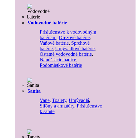
Vodovodné batérie
Príslušenstvo k vodovodným
batériam
,
Drezové batérie
,
Vaňové batérie
,
Sprchové
batérie
,
Umývadlové batérie
,
Ostatné vodovodné batérie
,
Napúšťacie hadice
,
Podomietkové batérie
Sanita
Vane
,
Toalety
,
Umývadlá
,
Sifóny a armatúry
,
Príslušenstvo
k sanite