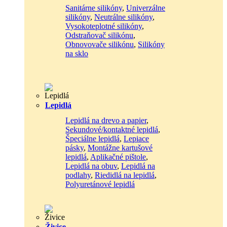
Sanitárne silikóny
,
Univerzálne
silikóny
,
Neutrálne silikóny
,
Vysokoteplotné silikóny
,
Odstraňovač silikónu
,
Obnovovače silikónu
,
Silikóny
na sklo
Lepidlá
Lepidlá na drevo a papier
,
Sekundové/kontaktné lepidlá
,
Špeciálne lepidlá
,
Lepiace
pásky
,
Montážne kartušové
lepidlá
,
Aplikačné pištole
,
Lepidlá na obuv
,
Lepidlá na
podlahy
,
Riedidlá na lepidlá
,
Polyuretánové lepidlá
Živice