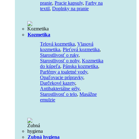
pranie
,
Pracie kapsuly
,
Farby na
textil
,
Doplnky na pranie
Kozmetika
Telová kozmetika
,
Vlasová
kozmetika
,
Pleťová kozmetika
,
Starostlivosť o ruky
,
Starostlivosť o nohy
,
Kozmetika
do kúpeľa
,
Pánska kozmetika
,
Parfémy a toaletné vody
,
Opaľovacie prípravky
,
Darčekové kazety
,
Antibakteriálne gély
,
Starostlivosť o telo
,
Masážne
emulzie
Zubná hygiena