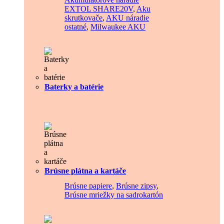
EXTOL SHARE20V
,
Aku
skrutkovače
,
AKU náradie
ostatné
,
Milwaukee AKU
Baterky a batérie
Brúsne plátna a kartáče
Brúsne papiere
,
Brúsne zipsy
,
Brúsne mriežky na sadrokartón