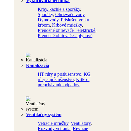
Vykurovacia technika
Krby, kachle a sporáky
,
Sporáky
,
Ohrievače vody
,
Dymovody
,
Príslušentvo ku
krbom
,
Krbové mriežky
,
Prenosné ohrievače - elektrické
,
Prenosné ohrievače - plynové
Kanalizácia
HT rúry a príslušenstvo
,
KG
rúry a príslušenstvo
,
Krtko -
prepchávanie odpadov
Ventilačný systém
Vetracie mriežky
,
Ventilátory
,
Rozvody vetrania
,
Revízne