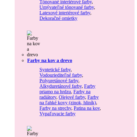
Tónované interiérové farby
,
Umývateľné tónované farby
,
Latexové interiérové farby
,
Dekoračné omietky
Farby na kov a drevo
Syntetické farby
,
Vodouriediteľné farby
,
Polyuretánové farby
,
Alkyduretánové farby
,
Farby
priamo na hrdzu
,
Farby na
radiátory
,
Olejové farby
,
Farby
na ľahké kovy (zinok, hliník)
,
Farby na strechy
,
Patina na kov
,
Vypaľovacie farby