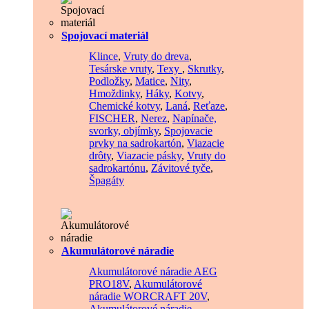
Spojovací materiál
Klince
,
Vruty do dreva
,
Tesárske vruty
,
Texy
,
Skrutky
,
Podložky
,
Matice
,
Nity
,
Hmoždinky
,
Háky
,
Kotvy
,
Chemické kotvy
,
Laná
,
Reťaze
,
FISCHER
,
Nerez
,
Napínače,
svorky, objímky
,
Spojovacie
prvky na sadrokartón
,
Viazacie
drôty
,
Viazacie pásky
,
Vruty do
sadrokartónu
,
Závitové tyče
,
Špagáty
Akumulátorové náradie
Akumulátorové náradie AEG
PRO18V
,
Akumulátorové
náradie WORCRAFT 20V
,
Akumulátorové náradie