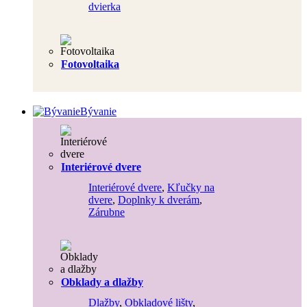
dvierka
Fotovoltaika
Bývanie
Interiérové dvere
Interiérové dvere
,
Kľučky na
dvere
,
Doplnky k dverám
,
Zárubne
Obklady a dlažby
Dlažby
,
Obkladové lišty
,