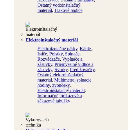
Ostatný vodoinštalačný
materiál
,
Tlakové hadice
Elektroinštalačný materiál
Elektroizolačné pásky
,
Káble
,
Ističe
,
Poistky
,
Spínače
,
Rozvádzače
,
Vypínače a
zásuvky
,
Priemyselné vidlice a
zásuvky
,
Svorky
,
Predlžovačky
,
Ostatný elektroinštalačný
materiál
,
Multimetre, spínacie
hodiny, zvončeky
,
Elektroinštalačný materiál
,
Informačné, príkazové a
zákazové tabuľky