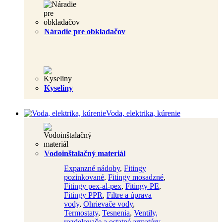
Náradie pre obkladačov
Kyseliny
Voda, elektrika, kúrenie
Vodoinštalačný materiál
Expanzné nádoby
,
Fitingy
pozinkované
,
Fitingy mosadzné
,
Fitingy pex-al-pex
,
Fitingy PE
,
Fitingy PPR
,
Filtre a úprava
vody
,
Ohrievače vody
,
Termostaty
,
Tesnenia
,
Ventily,
rozdelovače a ostatné armatúry
,