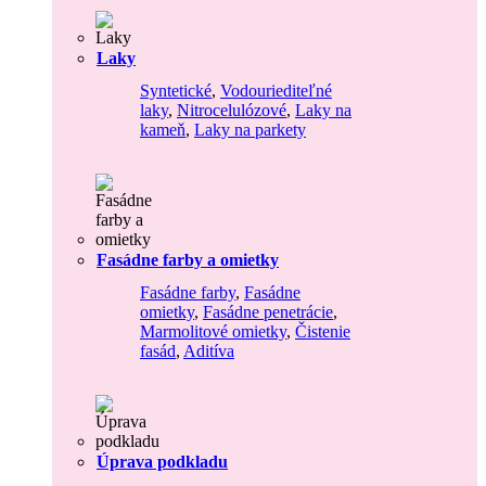
Laky
Syntetické
,
Vodouriediteľné
laky
,
Nitrocelulózové
,
Laky na
kameň
,
Laky na parkety
Fasádne farby a omietky
Fasádne farby
,
Fasádne
omietky
,
Fasádne penetrácie
,
Marmolitové omietky
,
Čistenie
fasád
,
Aditíva
Úprava podkladu