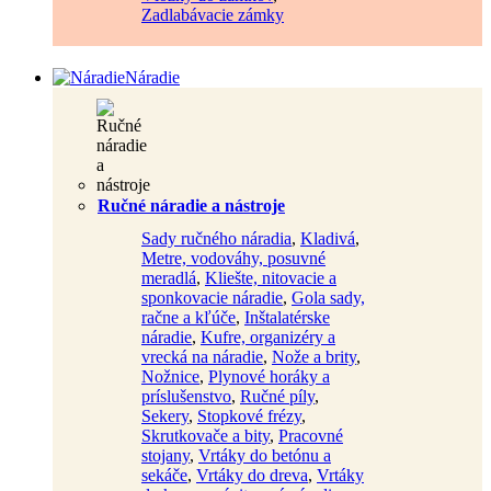
Zadlabávacie zámky
Náradie
Ručné náradie a nástroje
Sady ručného náradia
,
Kladivá
,
Metre, vodováhy, posuvné
meradlá
,
Kliešte, nitovacie a
sponkovacie náradie
,
Gola sady,
račne a kľúče
,
Inštalatérske
náradie
,
Kufre, organizéry a
vrecká na náradie
,
Nože a brity
,
Nožnice
,
Plynové horáky a
príslušenstvo
,
Ručné píly
,
Sekery
,
Stopkové frézy
,
Skrutkovače a bity
,
Pracovné
stojany
,
Vrtáky do betónu a
sekáče
,
Vrtáky do dreva
,
Vrtáky