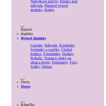
Nábytkové úchyty
,
Klzáky pod
nábytok
,
Plastové bytové
doplnky
,
Rolety
Bytové doplnky
Garniže
,
Nábytok
,
Kvetináče
,
Svietniky a sviečky
,
Úložné
krabice
,
Fotorámiky
,
Hodiny
,
Rohože
,
Tesniace pásky na
okná a dvere
,
Teplomery
,
Vázy
,
Sošky
,
Obrusy
Drezy