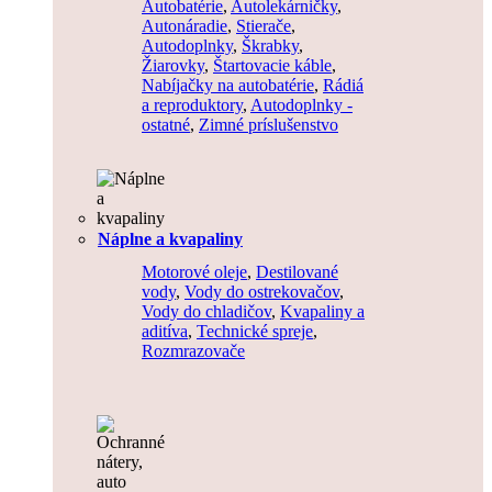
Autobatérie
,
Autolekárničky
,
Autonáradie
,
Stierače
,
Autodoplnky
,
Škrabky
,
Žiarovky
,
Štartovacie káble
,
Nabíjačky na autobatérie
,
Rádiá
a reproduktory
,
Autodoplnky -
ostatné
,
Zimné príslušenstvo
Náplne a kvapaliny
Motorové oleje
,
Destilované
vody
,
Vody do ostrekovačov
,
Vody do chladičov
,
Kvapaliny a
aditíva
,
Technické spreje
,
Rozmrazovače