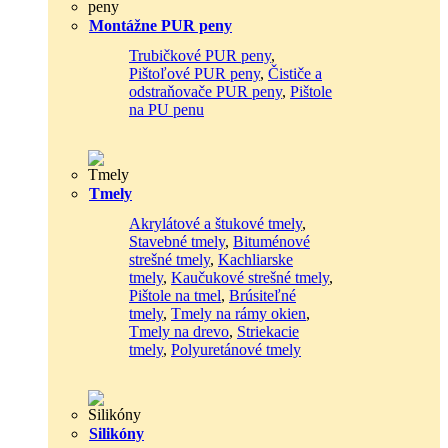
Montážne PUR peny
Trubičkové PUR peny
,
Pištoľové PUR peny
,
Čističe a
odstraňovače PUR peny
,
Pištole
na PU penu
Tmely
Akrylátové a štukové tmely
,
Stavebné tmely
,
Bituménové
strešné tmely
,
Kachliarske
tmely
,
Kaučukové strešné tmely
,
Pištole na tmel
,
Brúsiteľné
tmely
,
Tmely na rámy okien
,
Tmely na drevo
,
Striekacie
tmely
,
Polyuretánové tmely
Silikóny