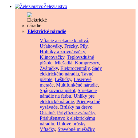
Železiarstvo
Elektrické náradie
Vŕtacie a sekacie kladivá
,
Uťahováky
,
Frézky
,
Píly
,
Hoblíky a zrovnávačky
,
Klincovačky
,
Teplovzdušné
pištole
,
Miešadlá
,
Kompresory
,
Zváračky
,
Elektrocentrály
,
Sady
elektrického náradia
,
Tavné
pištole
,
Leštičky
,
Laserové
merače
,
Multifunkčné náradie
,
Spájkovacia pištol
,
Striekacie
náradie na farbu
,
Uhlíky pre
elektrické náradie
,
Priemyselné
vysávače
,
Brúsky na drevo
,
Ostatné
,
Polyfúzne zváračky
,
Príslušenstvo k elektrickému
náradiu
,
Uhlové brúsky
,
Vŕtačky
,
Stavebné miešačky