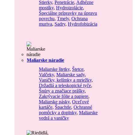
Stierky
,
Penetrácie
,
Adhézne
mostíky
,
Hydroizolácie
,
Špeciálne prípravky na úpravu
povrchu
,
Tmely
,
Ochrana
muriva
,
Sadry
,
Hydrofobizácia
Maliarske náradie
Maliarske štetky
,
Štetce
,
Valčeky
,
Maliarske sady
,
Vaničky, kelímky a mriežky
,
Držadlá a teleskopické tyče
,
Šnúry a značiace prášky
,
Zakrývacie fólie a papiere
,
Maliarske pásky
,
Oceľové
kartáče
,
Špachtle
,
Ochranné
pomôcky a doplnky
,
Maliarske
vedrá a vaničky