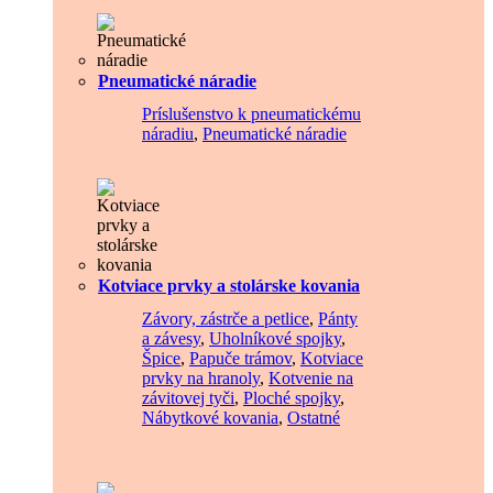
Pneumatické náradie
Príslušenstvo k pneumatickému
náradiu
,
Pneumatické náradie
Kotviace prvky a stolárske kovania
Závory, zástrče a petlice
,
Pánty
a závesy
,
Uholníkové spojky
,
Špice
,
Papuče trámov
,
Kotviace
prvky na hranoly
,
Kotvenie na
závitovej tyči
,
Ploché spojky
,
Nábytkové kovania
,
Ostatné