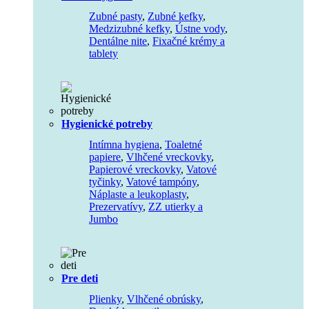
Zubné pasty
,
Zubné kefky
,
Medzizubné kefky
,
Ústne vody
,
Dentálne nite
,
Fixačné krémy a
tablety
Hygienické potreby
Intímna hygiena
,
Toaletné
papiere
,
Vlhčené vreckovky
,
Papierové vreckovky
,
Vatové
tyčinky
,
Vatové tampóny
,
Náplaste a leukoplasty
,
Prezervatívy
,
ZZ utierky a
Jumbo
Pre deti
Plienky
,
Vlhčené obrúsky
,