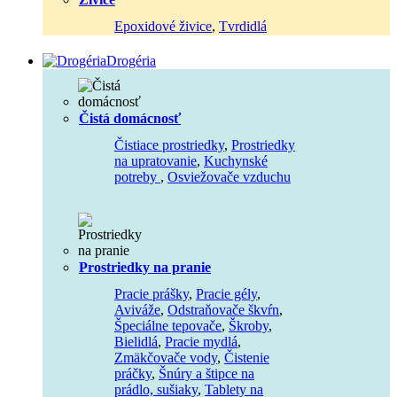
Epoxidové živice
,
Tvrdidlá
Drogéria
Čistá domácnosť
Čistiace prostriedky
,
Prostriedky
na upratovanie
,
Kuchynské
potreby
,
Osviežovače vzduchu
Prostriedky na pranie
Pracie prášky
,
Pracie gély
,
Aviváže
,
Odstraňovače škvŕn
,
Špeciálne tepovače
,
Škroby
,
Bielidlá
,
Pracie mydlá
,
Zmäkčovače vody
,
Čistenie
práčky
,
Šnúry a štipce na
prádlo, sušiaky
,
Tablety na