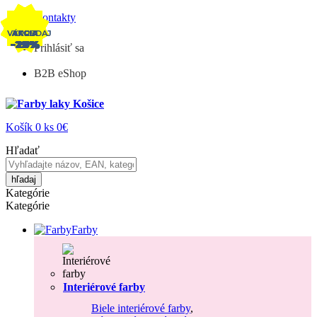
Kontakty
VÝPREDAJ
AKCIA
AKCIA
AKCIA
AKCIA
AKCIA
AKCIA
AKCIA
AKCIA
AKCIA
AKCIA
AKCIA
AKCIA
-28%
-20%
-20%
-27%
-26%
-22%
-22%
-22%
-23%
-19%
-19%
-21%
-12%
Prihlásiť sa
B2B eShop
Košík
0
ks
0€
Hľadať
hľadaj
Kategórie
Kategórie
Farby
Interiérové farby
Biele interiérové farby
,