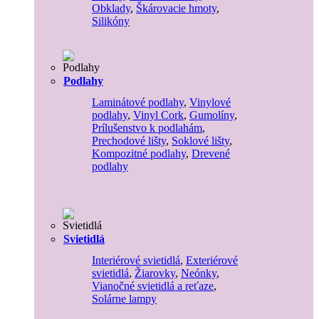
Obklady
,
Škárovacie hmoty
,
Silikóny
Podlahy
Laminátové podlahy
,
Vinylové
podlahy
,
Vinyl Cork
,
Gumolíny
,
Prílušenstvo k podlahám
,
Prechodové lišty
,
Soklové lišty
,
Kompozitné podlahy
,
Drevené
podlahy
Svietidlá
Interiérové svietidlá
,
Exteriérové
svietidlá
,
Žiarovky
,
Neónky
,
Vianočné svietidlá a reťaze
,
Solárne lampy