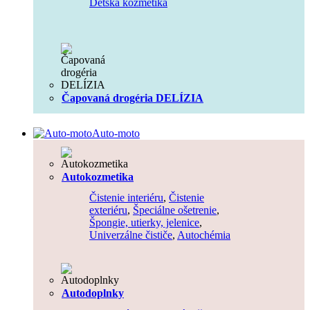
Detská kozmetika
Čapovaná drogéria DELÍZIA
Auto-moto
Autokozmetika
Čistenie interiéru
,
Čistenie
exteriéru
,
Špeciálne ošetrenie
,
Špongie, utierky, jelenice
,
Univerzálne čističe
,
Autochémia
Autodoplnky