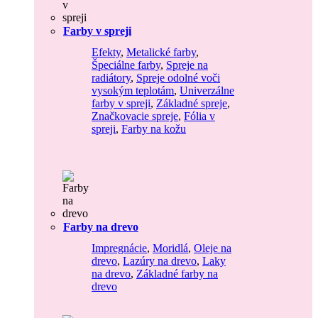
Farby v spreji
Efekty
,
Metalické farby
,
Špeciálne farby
,
Spreje na
radiátory
,
Spreje odolné voči
vysokým teplotám
,
Univerzálne
farby v spreji
,
Základné spreje
,
Značkovacie spreje
,
Fólia v
spreji
,
Farby na kožu
Farby na drevo
Impregnácie
,
Moridlá
,
Oleje na
drevo
,
Lazúry na drevo
,
Laky
na drevo
,
Základné farby na
drevo