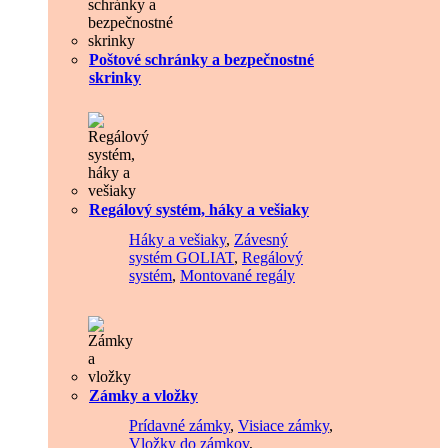
Poštové schránky a bezpečnostné
skrinky
Regálový systém, háky a vešiaky
Háky a vešiaky
,
Závesný
systém GOLIAT
,
Regálový
systém
,
Montované regály
Zámky a vložky
Prídavné zámky
,
Visiace zámky
,
Vložky do zámkov
,