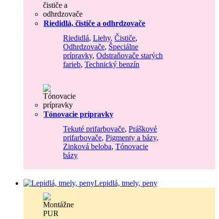
Riedidlá, čističe a odhrdzovače
Riedidlá
,
Liehy
,
Čističe
,
Odhrdzovače
,
Špeciálne
prípravky
,
Odstraňovače starých
farieb
,
Technický benzín
Tónovacie prípravky
Tekuté prifarbovače
,
Práškové
prifarbovače
,
Pigmenty a bázy
,
Zinková beloba
,
Tónovacie
bázy
Lepidlá, tmely, peny