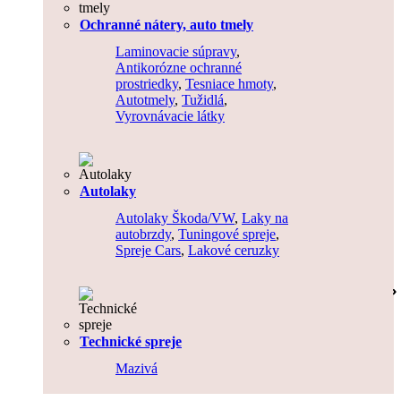
Ochranné nátery, auto tmely
Laminovacie súpravy
,
Antikorózne ochranné
prostriedky
,
Tesniace hmoty
,
Autotmely
,
Tužidlá
,
Vyrovnávacie látky
Autolaky
Autolaky Škoda/VW
,
Laky na
autobrzdy
,
Tuningové spreje
,
Spreje Cars
,
Lakové ceruzky
Technické spreje
Mazivá