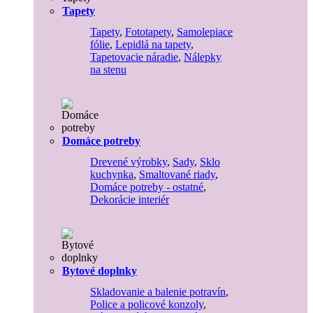
Tapety
Tapety
,
Fototapety
,
Samolepiace
fólie
,
Lepidlá na tapety
,
Tapetovacie náradie
,
Nálepky
na stenu
Domáce potreby
Drevené výrobky
,
Sady
,
Sklo
kuchynka
,
Smaltované riady
,
Domáce potreby - ostatné
,
Dekorácie interiér
Bytové doplnky
Skladovanie a balenie potravín
,
Police a policové konzoly
,