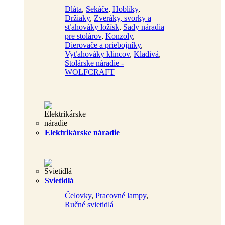
Dláta
,
Sekáče
,
Hoblíky
,
Držiaky
,
Zveráky, svorky a
sťahováky ložísk
,
Sady náradia
pre stolárov
,
Konzoly
,
Dierovače a priebojníky
,
Vyťahováky klincov
,
Kladivá
,
Stolárske náradie -
WOLFCRAFT
Elektrikárske náradie
Svietidlá
Čelovky
,
Pracovné lampy
,
Ručné svietidlá