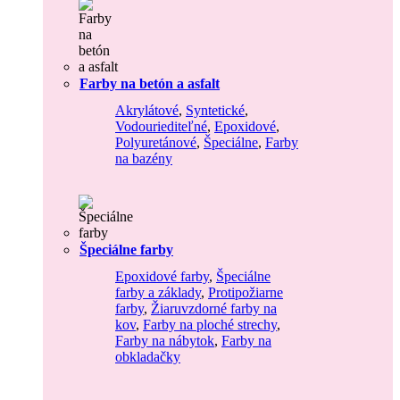
Farby na betón a asfalt
Akrylátové
,
Syntetické
,
Vodouriediteľné
,
Epoxidové
,
Polyuretánové
,
Špeciálne
,
Farby
na bazény
Špeciálne farby
Epoxidové farby
,
Špeciálne
farby a základy
,
Protipožiarne
farby
,
Žiaruvzdorné farby na
kov
,
Farby na ploché strechy
,
Farby na nábytok
,
Farby na
obkladačky