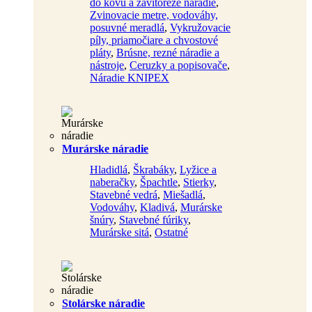
do kovu a závitorezé náradie
,
Zvinovacie metre, vodováhy,
posuvné meradlá
,
Vykružovacie
píly, priamočiare a chvostové
pláty
,
Brúsne, rezné náradie a
nástroje
,
Ceruzky a popisovače
,
Náradie KNIPEX
Murárske náradie
Hladidlá
,
Škrabáky
,
Lyžice a
naberačky
,
Špachtle
,
Stierky
,
Stavebné vedrá
,
Miešadlá
,
Vodováhy
,
Kladivá
,
Murárske
šnúry
,
Stavebné fúriky
,
Murárske sitá
,
Ostatné
Stolárske náradie