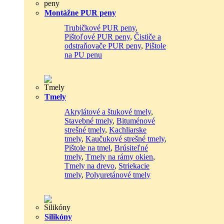
Montážne PUR peny
Trubičkové PUR peny
,
Pištoľové PUR peny
,
Čističe a
odstraňovače PUR peny
,
Pištole
na PU penu
Tmely
Akrylátové a štukové tmely
,
Stavebné tmely
,
Bituménové
strešné tmely
,
Kachliarske
tmely
,
Kaučukové strešné tmely
,
Pištole na tmel
,
Brúsiteľné
tmely
,
Tmely na rámy okien
,
Tmely na drevo
,
Striekacie
tmely
,
Polyuretánové tmely
Silikóny