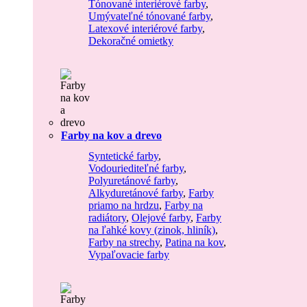
Tónované interiérové farby
,
Umývateľné tónované farby
,
Latexové interiérové farby
,
Dekoračné omietky
Farby na kov a drevo
Syntetické farby
,
Vodouriediteľné farby
,
Polyuretánové farby
,
Alkyduretánové farby
,
Farby
priamo na hrdzu
,
Farby na
radiátory
,
Olejové farby
,
Farby
na ľahké kovy (zinok, hliník)
,
Farby na strechy
,
Patina na kov
,
Vypaľovacie farby