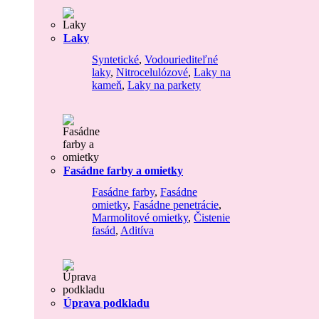
Laky
Syntetické
,
Vodouriediteľné
laky
,
Nitrocelulózové
,
Laky na
kameň
,
Laky na parkety
Fasádne farby a omietky
Fasádne farby
,
Fasádne
omietky
,
Fasádne penetrácie
,
Marmolitové omietky
,
Čistenie
fasád
,
Aditíva
Úprava podkladu