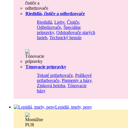
Riedidlá, čističe a odhrdzovače
Riedidlá
,
Liehy
,
Čističe
,
Odhrdzovače
,
Špeciálne
prípravky
,
Odstraňovače starých
farieb
,
Technický benzín
Tónovacie prípravky
Tekuté prifarbovače
,
Práškové
prifarbovače
,
Pigmenty a bázy
,
Zinková beloba
,
Tónovacie
bázy
Lepidlá, tmely, peny