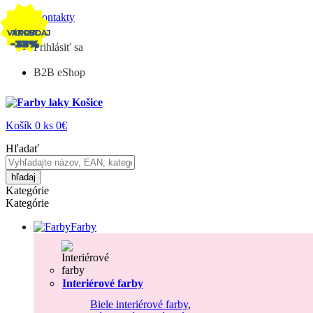
Kontakty
VÝPREDAJ
VÝPREDAJ
AKCIA
AKCIA
AKCIA
AKCIA
-27%
-28%
-32%
-32%
-31%
-31%
Prihlásiť sa
B2B eShop
Košík
0
ks
0€
Hľadať
hľadaj
Kategórie
Kategórie
Farby
Interiérové farby
Biele interiérové farby
,