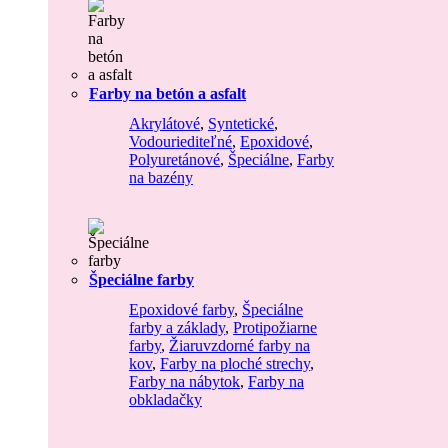
Farby na betón a asfalt
Akrylátové
,
Syntetické
,
Vodouriediteľné
,
Epoxidové
,
Polyuretánové
,
Špeciálne
,
Farby
na bazény
Špeciálne farby
Epoxidové farby
,
Špeciálne
farby a základy
,
Protipožiarne
farby
,
Žiaruvzdorné farby na
kov
,
Farby na ploché strechy
,
Farby na nábytok
,
Farby na
obkladačky