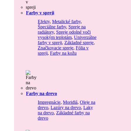
Farby v spreji
Efekty
,
Metalické farby
,
Špeciálne farby
,
Spreje na
radiátory
,
Spreje odolné voči
vysokým teplotám
,
Univerzálne
farby v spreji
,
Základné spreje
,
Značkovacie spreje
,
Fólia v
spreji
,
Farby na kožu
Farby na drevo
Impregnácie
,
Moridlá
,
Oleje na
drevo
,
Lazúry na drevo
,
Laky
na drevo
,
Základné farby na
drevo