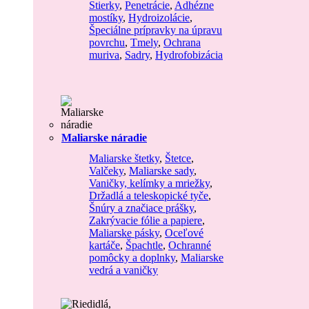
Stierky
,
Penetrácie
,
Adhézne
mostíky
,
Hydroizolácie
,
Špeciálne prípravky na úpravu
povrchu
,
Tmely
,
Ochrana
muriva
,
Sadry
,
Hydrofobizácia
Maliarske náradie
Maliarske štetky
,
Štetce
,
Valčeky
,
Maliarske sady
,
Vaničky, kelímky a mriežky
,
Držadlá a teleskopické tyče
,
Šnúry a značiace prášky
,
Zakrývacie fólie a papiere
,
Maliarske pásky
,
Oceľové
kartáče
,
Špachtle
,
Ochranné
pomôcky a doplnky
,
Maliarske
vedrá a vaničky