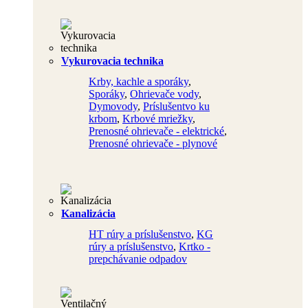
Vykurovacia technika
Krby, kachle a sporáky
,
Sporáky
,
Ohrievače vody
,
Dymovody
,
Príslušentvo ku
krbom
,
Krbové mriežky
,
Prenosné ohrievače - elektrické
,
Prenosné ohrievače - plynové
Kanalizácia
HT rúry a príslušenstvo
,
KG
rúry a príslušenstvo
,
Krtko -
prepchávanie odpadov