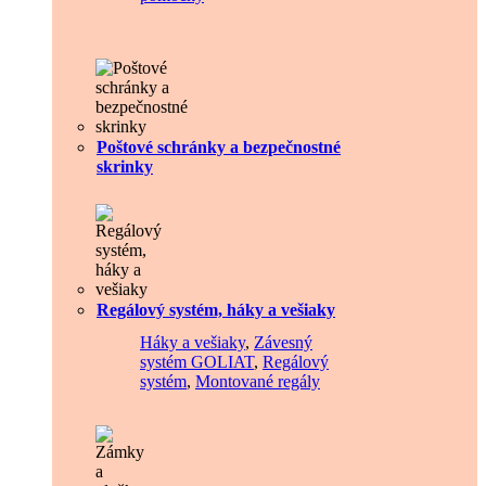
Poštové schránky a bezpečnostné
skrinky
Regálový systém, háky a vešiaky
Háky a vešiaky
,
Závesný
systém GOLIAT
,
Regálový
systém
,
Montované regály