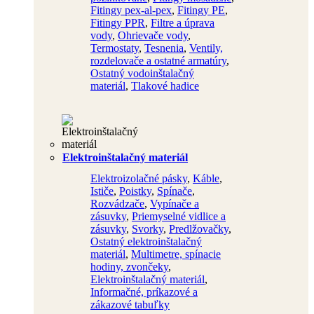
Fitingy pex-al-pex
,
Fitingy PE
,
Fitingy PPR
,
Filtre a úprava
vody
,
Ohrievače vody
,
Termostaty
,
Tesnenia
,
Ventily,
rozdelovače a ostatné armatúry
,
Ostatný vodoinštalačný
materiál
,
Tlakové hadice
Elektroinštalačný materiál
Elektroizolačné pásky
,
Káble
,
Ističe
,
Poistky
,
Spínače
,
Rozvádzače
,
Vypínače a
zásuvky
,
Priemyselné vidlice a
zásuvky
,
Svorky
,
Predlžovačky
,
Ostatný elektroinštalačný
materiál
,
Multimetre, spínacie
hodiny, zvončeky
,
Elektroinštalačný materiál
,
Informačné, príkazové a
zákazové tabuľky