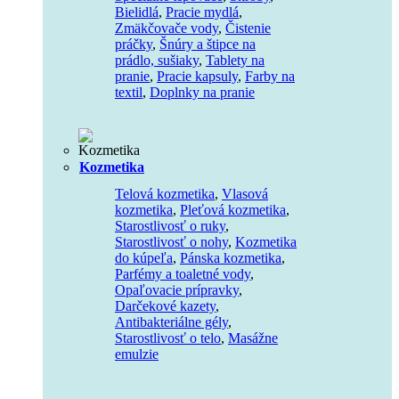
Bielidlá
,
Pracie mydlá
,
Zmäkčovače vody
,
Čistenie
práčky
,
Šnúry a štipce na
prádlo, sušiaky
,
Tablety na
pranie
,
Pracie kapsuly
,
Farby na
textil
,
Doplnky na pranie
Kozmetika
Telová kozmetika
,
Vlasová
kozmetika
,
Pleťová kozmetika
,
Starostlivosť o ruky
,
Starostlivosť o nohy
,
Kozmetika
do kúpeľa
,
Pánska kozmetika
,
Parfémy a toaletné vody
,
Opaľovacie prípravky
,
Darčekové kazety
,
Antibakteriálne gély
,
Starostlivosť o telo
,
Masážne
emulzie