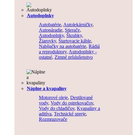
Autodoplnky
Autobatérie
,
Autolekárničky
,
Autonáradie
,
Stierače
,
Autodoplnky
,
Škrabky
,
Žiarovky
,
Štartovacie káble
,
Nabíjačky na autobatérie
,
Rádiá
a reproduktory
,
Autodoplnky -
ostatné
,
Zimné príslušenstvo
Náplne a kvapaliny
Motorové oleje
,
Destilované
vody
,
Vody do ostrekovačov
,
Vody do chladičov
,
Kvapaliny a
aditíva
,
Technické spreje
,
Rozmrazovače