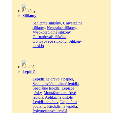
Silikóny
Sanitárne silikóny
,
Univerzálne
silikóny
,
Neutrálne silikóny
,
Vysokoteplotné silikóny
,
Odstraňovač silikónu
,
Obnovovače silikónu
,
Silikóny
na sklo
Lepidlá
Lepidlá na drevo a papier
,
Sekundové/kontaktné lepidlá
,
Špeciálne lepidlá
,
Lepiace
pásky
,
Montážne kartušové
lepidlá
,
Aplikačné pištole
,
Lepidlá na obuv
,
Lepidlá na
podlahy
,
Riedidlá na lepidlá
,
Polyuretánové lepidlá