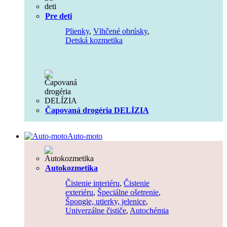
Pre deti
Plienky
,
Vlhčené obrúsky
,
Detská kozmetika
Čapovaná drogéria DELÍZIA
Auto-moto
Autokozmetika
Čistenie interiéru
,
Čistenie
exteriéru
,
Špeciálne ošetrenie
,
Špongie, utierky, jelenice
,
Univerzálne čističe
,
Autochémia