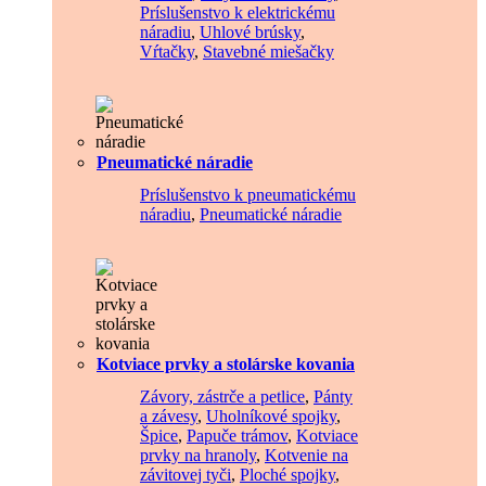
Príslušenstvo k elektrickému
náradiu
,
Uhlové brúsky
,
Vŕtačky
,
Stavebné miešačky
Pneumatické náradie
Príslušenstvo k pneumatickému
náradiu
,
Pneumatické náradie
Kotviace prvky a stolárske kovania
Závory, zástrče a petlice
,
Pánty
a závesy
,
Uholníkové spojky
,
Špice
,
Papuče trámov
,
Kotviace
prvky na hranoly
,
Kotvenie na
závitovej tyči
,
Ploché spojky
,