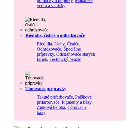
pomôcky a doplnky
,
Maliarske
vedrá a vaničky
Riedidlá, čističe a odhrdzovače
Riedidlá
,
Liehy
,
Čističe
,
Odhrdzovače
,
Špeciálne
prípravky
,
Odstraňovače starých
farieb
,
Technický benzín
Tónovacie prípravky
Tekuté prifarbovače
,
Práškové
prifarbovače
,
Pigmenty a bázy
,
Zinková beloba
,
Tónovacie
bázy