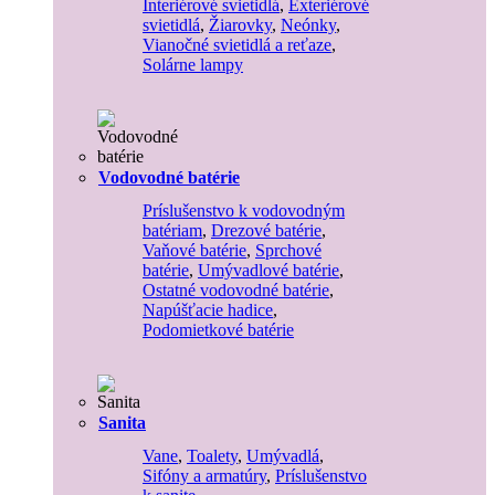
Interiérové svietidlá
,
Exteriérové
svietidlá
,
Žiarovky
,
Neónky
,
Vianočné svietidlá a reťaze
,
Solárne lampy
Vodovodné batérie
Príslušenstvo k vodovodným
batériam
,
Drezové batérie
,
Vaňové batérie
,
Sprchové
batérie
,
Umývadlové batérie
,
Ostatné vodovodné batérie
,
Napúšťacie hadice
,
Podomietkové batérie
Sanita
Vane
,
Toalety
,
Umývadlá
,
Sifóny a armatúry
,
Príslušenstvo