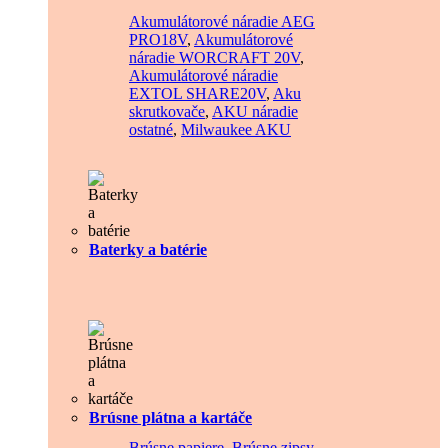
Akumulátorové náradie AEG
PRO18V
,
Akumulátorové
náradie WORCRAFT 20V
,
Akumulátorové náradie
EXTOL SHARE20V
,
Aku
skrutkovače
,
AKU náradie
ostatné
,
Milwaukee AKU
Baterky a batérie
Brúsne plátna a kartáče
Brúsne papiere
,
Brúsne zipsy
,