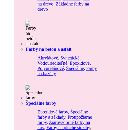
na drevo
,
Základné farby na
drevo
Farby na betón a asfalt
Akrylátové
,
Syntetické
,
Vodouriediteľné
,
Epoxidové
,
Polyuretánové
,
Špeciálne
,
Farby
na bazény
Špeciálne farby
Epoxidové farby
,
Špeciálne
farby a základy
,
Protipožiarne
farby
,
Žiaruvzdorné farby na
kov
,
Farby na ploché strechy
,