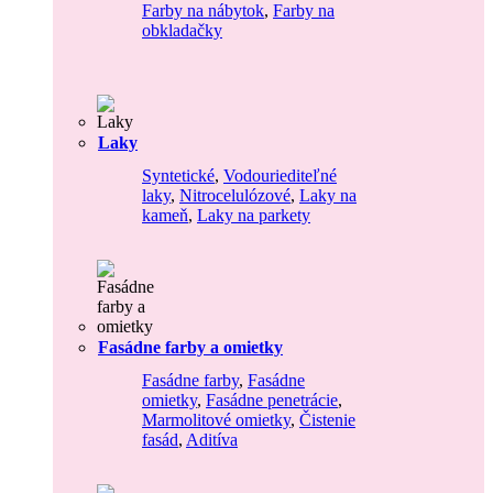
Farby na nábytok
,
Farby na
obkladačky
Laky
Syntetické
,
Vodouriediteľné
laky
,
Nitrocelulózové
,
Laky na
kameň
,
Laky na parkety
Fasádne farby a omietky
Fasádne farby
,
Fasádne
omietky
,
Fasádne penetrácie
,
Marmolitové omietky
,
Čistenie
fasád
,
Aditíva