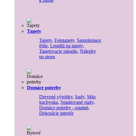
k sanite
Tapety
Tapety
,
Fototapety
,
Samolepiace
fólie
,
Lepidlá na tapety
,
Tapetovacie náradie
,
Nálepky
na stenu
Domáce potreby
Drevené výrobky
,
Sady
,
Sklo
kuchynka
,
Smaltované riady
,
Domáce potreby - ostatné
,
Dekorácie interiér