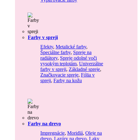
Farby v spreji
Efekty
,
Metalické farby
,
Špeciálne farby
,
Spreje na
radiátory
,
Spreje odolné voči
vysokým teplotám
,
Univerzálne
farby v spreji
,
Základné spreje
,
Značkovacie spreje
,
Fólia v
spreji
,
Farby na kožu
Farby na drevo
Impregnácie
,
Moridlá
,
Oleje na
drevo
,
Lazúry na drevo
,
Laky