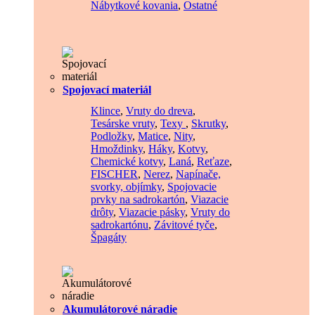
Nábytkové kovania
,
Ostatné
Spojovací materiál
Klince
,
Vruty do dreva
,
Tesárske vruty
,
Texy
,
Skrutky
,
Podložky
,
Matice
,
Nity
,
Hmoždinky
,
Háky
,
Kotvy
,
Chemické kotvy
,
Laná
,
Reťaze
,
FISCHER
,
Nerez
,
Napínače,
svorky, objímky
,
Spojovacie
prvky na sadrokartón
,
Viazacie
drôty
,
Viazacie pásky
,
Vruty do
sadrokartónu
,
Závitové tyče
,
Špagáty
Akumulátorové náradie