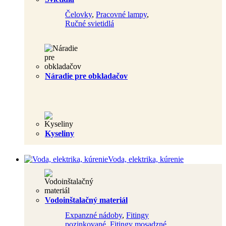
Čelovky
,
Pracovné lampy
,
Ručné svietidlá
Náradie pre obkladačov
Kyseliny
Voda, elektrika, kúrenie
Vodoinštalačný materiál
Expanzné nádoby
,
Fitingy
pozinkované
,
Fitingy mosadzné
,