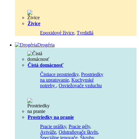
Živice
Epoxidové živice
,
Tvrdidlá
Drogéria
Čistá domácnosť
Čistiace prostriedky
,
Prostriedky
na upratovanie
,
Kuchynské
potreby
,
Osviežovače vzduchu
Prostriedky na pranie
Pracie prášky
,
Pracie gély
,
Aviváže
,
Odstraňovače škvŕn
,
Špeciálne tepovače
,
Škroby
,