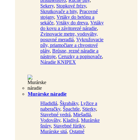
príslušenstvo
,
Ručné píly
,
Sekery
,
Stopkové frézy
,
Skrutkovače a bity
,
Pracovné
stojany
,
Vrtáky do betónu a
sekáče
,
Vrtáky do dreva
,
Vrtáky
do kovu a závitorezé náradie
,
Zvinovacie metre, vodováhy,
posuvné meradlá
,
Vykružovacie
píly, priamočiare a chvostové
pláty
,
Brúsne, rezné náradie a
nástroje
,
Ceruzky a popisovače
,
Náradie KNIPEX
Murárske náradie
Hladidlá
,
Škrabáky
,
Lyžice a
naberačky
,
Špachtle
,
Stierky
,
Stavebné vedrá
,
Miešadlá
,
Vodováhy
,
Kladivá
,
Murárske
šnúry
,
Stavebné fúriky
,
Murárske sitá
,
Ostatné