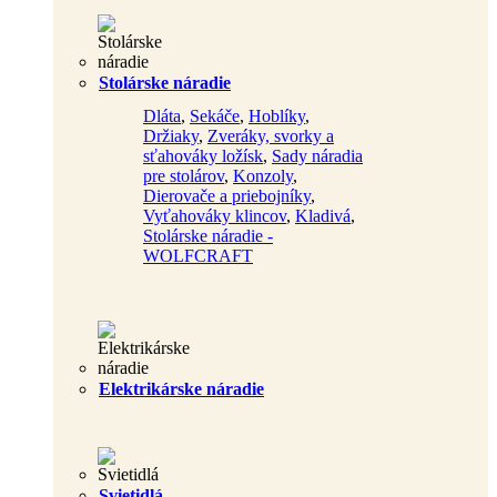
Stolárske náradie
Dláta
,
Sekáče
,
Hoblíky
,
Držiaky
,
Zveráky, svorky a
sťahováky ložísk
,
Sady náradia
pre stolárov
,
Konzoly
,
Dierovače a priebojníky
,
Vyťahováky klincov
,
Kladivá
,
Stolárske náradie -
WOLFCRAFT
Elektrikárske náradie
Svietidlá