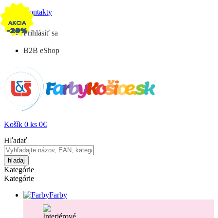
Kontakty
AKCIA
AKCIA
AKCIA
AKCIA
-24%
-29%
-22%
-25%
Prihlásiť sa
B2B eShop
Košík
0
ks
0€
Hľadať
hľadaj
Kategórie
Kategórie
Farby