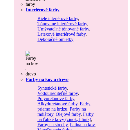
Interiérové farby
Biele interiérové farby
,
Tónované interiérové farby
,
Umývateľné tónované farby
,
Latexové interiérové farby
,
Dekoračné omietky
Farby na kov a drevo
Syntetické farby
,
Vodouriediteľné farby
,
Polyuretánové farby
,
Alkyduretánové farby
,
Farby
priamo na hrdzu
,
Farby na
radiátory
,
Olejové farby
,
Farby
na ľahké kovy (zinok, hliník)
,
Farby na strechy
,
Patina na kov
,
Vypaľovacie farby