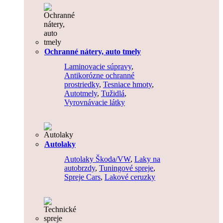
Ochranné nátery, auto tmely
Laminovacie súpravy
,
Antikorózne ochranné
prostriedky
,
Tesniace hmoty
,
Autotmely
,
Tužidlá
,
Vyrovnávacie látky
Autolaky
Autolaky Škoda/VW
,
Laky na
autobrzdy
,
Tuningové spreje
,
Spreje Cars
,
Lakové ceruzky