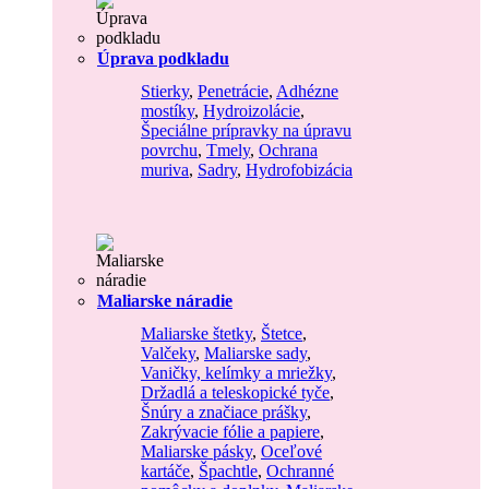
Úprava podkladu
Stierky
,
Penetrácie
,
Adhézne
mostíky
,
Hydroizolácie
,
Špeciálne prípravky na úpravu
povrchu
,
Tmely
,
Ochrana
muriva
,
Sadry
,
Hydrofobizácia
Maliarske náradie
Maliarske štetky
,
Štetce
,
Valčeky
,
Maliarske sady
,
Vaničky, kelímky a mriežky
,
Držadlá a teleskopické tyče
,
Šnúry a značiace prášky
,
Zakrývacie fólie a papiere
,
Maliarske pásky
,
Oceľové
kartáče
,
Špachtle
,
Ochranné