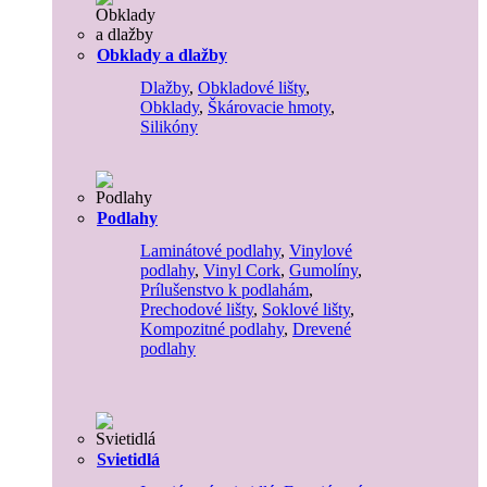
Obklady a dlažby
Dlažby
,
Obkladové lišty
,
Obklady
,
Škárovacie hmoty
,
Silikóny
Podlahy
Laminátové podlahy
,
Vinylové
podlahy
,
Vinyl Cork
,
Gumolíny
,
Prílušenstvo k podlahám
,
Prechodové lišty
,
Soklové lišty
,
Kompozitné podlahy
,
Drevené
podlahy
Svietidlá