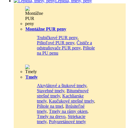
Lepidlá, tmely, peny
Montážne PUR peny
Trubičkové PUR peny
,
Pištoľové PUR peny
,
Čističe a
odstraňovače PUR peny
,
Pištole
na PU penu
Tmely
Akrylátové a štukové tmely
,
Stavebné tmely
,
Bituménové
strešné tmely
,
Kachliarske
tmely
,
Kaučukové strešné tmely
,
Pištole na tmel
,
Brúsiteľné
tmely
,
Tmely na rámy okien
,
Tmely na drevo
,
Striekacie
tmely
,
Polyuretánové tmely