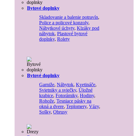
Bytové doplnky
Skladovanie a balenie potravín
,
Police a policové konzoly
,
Nábytkové úchyty
,
Klzáky pod
nábytok
,
Plastové bytové
doplnky
,
Rolety
Bytové doplnky
Garniže
,
Nábytok
,
Kvetináče
,
Svietniky a sviečky
,
Úložné
krabice
,
Fotorámiky
,
Hodiny
,
Rohože
,
Tesniace pásky na
okná a dvere
,
Teplomery
,
Vázy
,
Sošky
,
Obrusy