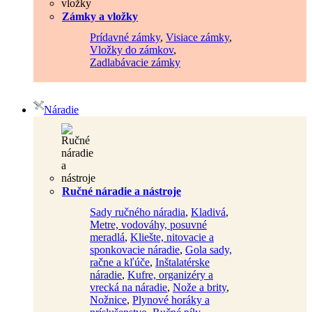
Zámky a vložky
Prídavné zámky
,
Visiace zámky
,
Vložky do zámkov
,
Zadlabávacie zámky
Náradie
Ručné náradie a nástroje
Sady ručného náradia
,
Kladivá
,
Metre, vodováhy, posuvné
meradlá
,
Kliešte, nitovacie a
sponkovacie náradie
,
Gola sady,
račne a kľúče
,
Inštalatérske
náradie
,
Kufre, organizéry a
vrecká na náradie
,
Nože a brity
,
Nožnice
,
Plynové horáky a