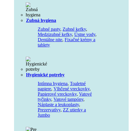
Zubná hygiena
Zubné pasty
,
Zubné kefky
,
Medzizubné kefky
,
Ústne vody
,
Dentálne nite
,
Fixačné krémy a
tablety
Hygienické potreby
Intímna hygiena
,
Toaletné
papiere
,
Vlhčené vreckovky
,
Papierové vreckovky
,
Vatové
tyčinky
,
Vatové tampóny
,
Náplaste a leukoplasty
,
Prezervatívy
,
ZZ utierky a
Jumbo