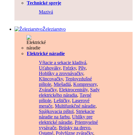
Technické spreje
Mazivá
Železiarstvo
Elektrické náradie
Vŕtacie a sekacie kladivá
,
Uťahováky
,
Frézky
,
Píly
,
Hoblíky a zrovnávačky
,
Klincovačky
,
Teplovzdušné
pištole
,
Miešadlá
,
Kompresory
,
Zváračky
,
Elektrocentrály
,
Sady
elektrického náradia
,
Tavné
pištole
,
Leštičky
,
Laserové
merače
,
Multifunkčné náradie
,
Spájkovacia pištol
,
Striekacie
náradie na farbu
,
Uhlíky pre
elektrické náradie
,
Priemyselné
vysávače
,
Brúsky na drevo
,
Ostatné
,
Polyfúzne zváračky
,