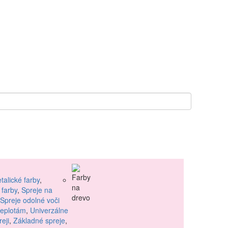
talické farby
,
 farby
,
Spreje na
Spreje odolné voči
teplotám
,
Univerzálne
reji
,
Základné spreje
,