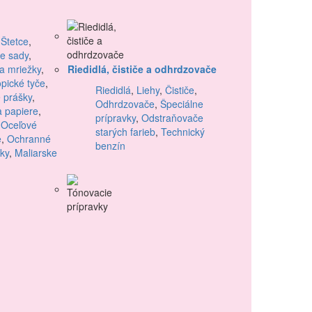
,
Štetce
,
ke sady
,
 a mriežky
,
Riedidlá, čističe a odhrdzovače
opické tyče
,
Riedidlá
,
Liehy
,
Čističe
,
 prášky
,
Odhrdzovače
,
Špeciálne
a papiere
,
prípravky
,
Odstraňovače
,
Oceľové
starých farieb
,
Technický
e
,
Ochranné
benzín
ky
,
Maliarske