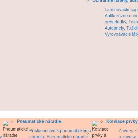
Ochranné nátery, aut
Laminovacie súp
Antikorózne och
prostriedky
,
Tesn
Autotmely
,
Tužid
Vyrovnávacie lát
Pneumatické náradie
Kotviace prvky
Príslušenstvo k pneumatickému
Závory, zá
y
náradiu
,
Pneumatické náradie
a závesy
,