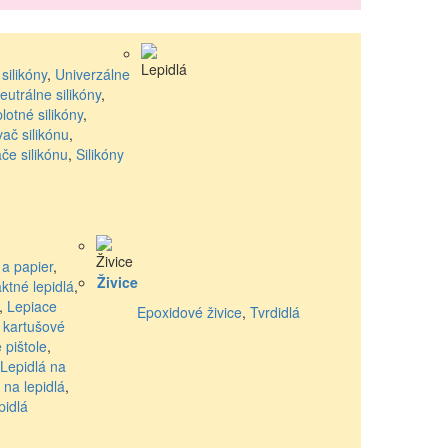
silikóny
,
Univerzálne
eutrálne silikóny
,
lotné silikóny
,
ač silikónu
,
e silikónu
,
Silikóny
 a papier
,
Živice
tné lepidlá
,
,
Lepiace
Epoxidové živice
,
Tvrdidlá
 kartušové
 pištole
,
Lepidlá na
 na lepidlá
,
pidlá