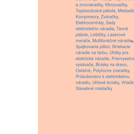
a zrovnávačky
,
Klincovačky
,
Teplovzdušné pištole
,
Miešadl
Kompresory
,
Zváračky
,
Elektrocentrály
,
Sady
elektrického náradia
,
Tavné
pištole
,
Leštičky
,
Laserové
merače
,
Multifunkčné náradie
,
Spájkovacia pištol
,
Striekacie
náradie na farbu
,
Uhlíky pre
elektrické náradie
,
Priemyseln
vysávače
,
Brúsky na drevo
,
Ostatné
,
Polyfúzne zváračky
,
Príslušenstvo k elektrickému
náradiu
,
Uhlové brúsky
,
Vŕtačk
Stavebné miešačky