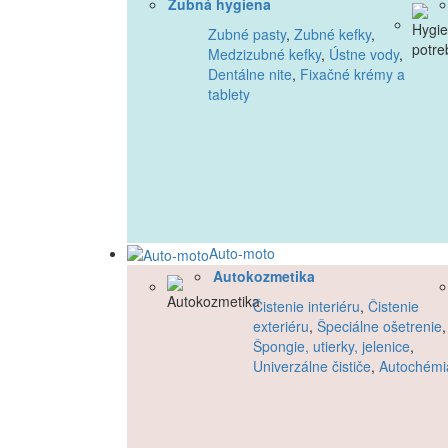
Zubná hygiena
Zubné pasty
,
Zubné kefky
,
Medzizubné kefky
,
Ústne vody
,
Dentálne nite
,
Fixačné krémy a
tablety
Auto-moto
Autokozmetika
Čistenie interiéru
,
Čistenie
exteriéru
,
Špeciálne ošetrenie
,
Špongie, utierky, jelenice
,
Univerzálne čističe
,
Autochémi