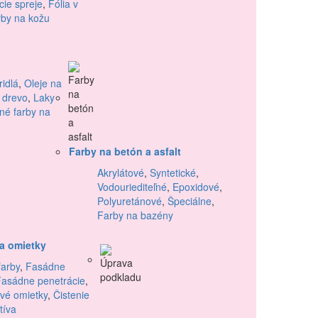
ie spreje
,
Fólia v
by na kožu
idlá
,
Oleje na
 drevo
,
Laky
né farby na
Farby na betón a asfalt
Akrylátové
,
Syntetické
,
Vodouriediteľné
,
Epoxidové
,
Polyuretánové
,
Špeciálne
,
Farby na bazény
a omietky
arby
,
Fasádne
Fasádne penetrácie
,
vé omietky
,
Čistenie
tíva