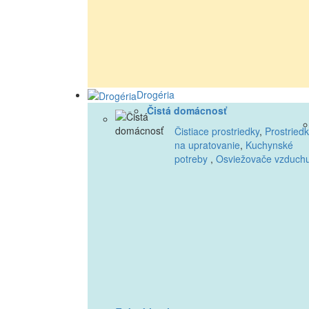
Drogéria
Čistá domácnosť
Čistiace prostriedky
,
Prostried
na upratovanie
,
Kuchynské
potreby
,
Osviežovače vzduch