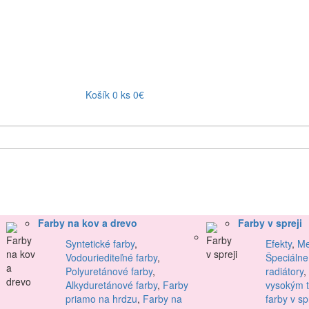
Košík
0
ks
0€
Farby na kov a drevo
Farby v spreji
Syntetické farby
,
Efekty
,
Me
Vodouriediteľné farby
,
Špeciálne
Polyuretánové farby
,
radiátory
,
Alkyduretánové farby
,
Farby
vysokým 
priamo na hrdzu
,
Farby na
farby v sp