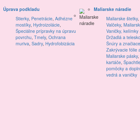
Úprava podkladu
Maliarske náradie
Stierky
,
Penetrácie
,
Adhézne
Maliarske štetky
mostíky
,
Hydroizolácie
,
Valčeky
,
Maliars
Špeciálne prípravky na úpravu
Vaničky, kelímky
povrchu
,
Tmely
,
Ochrana
Držadlá a telesk
muriva
,
Sadry
,
Hydrofobizácia
Šnúry a značiace
Zakrývacie fólie 
Maliarske pásky
kartáče
,
Špachtl
pomôcky a dopln
vedrá a vaničky