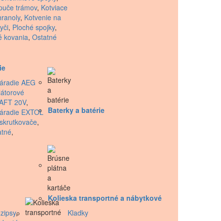
puče trámov
,
Kotviace
hranoly
,
Kotvenie na
yči
,
Ploché spojky
,
é kovania
,
Ostatné
ie
áradie AEG
átorové
AFT 20V
,
Baterky a batérie
náradie EXTOL
skrutkovače
,
atné
,
Kolieska transportné a nábytkové
zipsy
,
Kladky