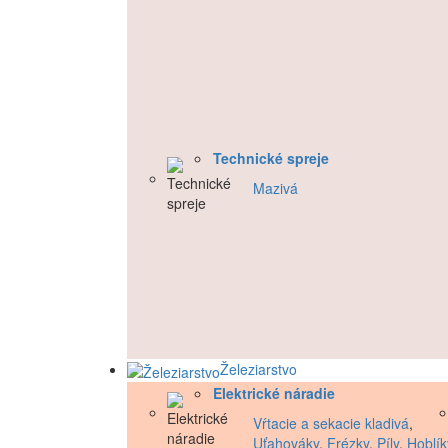
Technické spreje
Mazivá
Železiarstvo
Elektrické náradie
Vŕtacie a sekacie kladivá
,
Uťahováky
,
Frézky
,
Píly
,
Hoblík