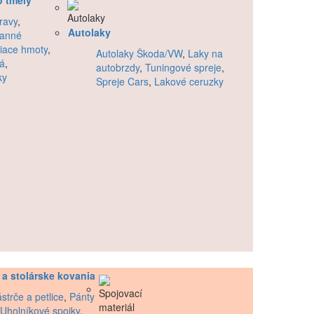
o tmely
ravy
,
Autolaky
ranné
iace hmoty
,
Autolaky Škoda/VW
,
Laky na
lá
,
autobrzdy
,
Tuningové spreje
,
ky
Spreje Cars
,
Lakové ceruzky
 a stolárske kovania
strče a petlice
,
Pánty
Uholníkové spojky
,