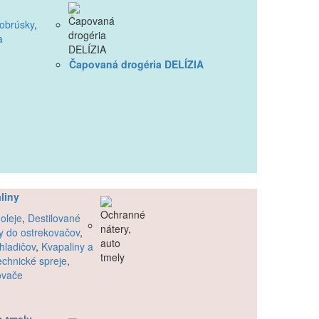
obrúsky
,
a
Čapovaná drogéria DELÍZIA
liny
oleje
,
Destilované
y do ostrekovačov
,
hladičov
,
Kvapaliny a
echnické spreje
,
ovače