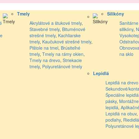
Tmely
Silikóny
é
Akrylátové a štukové tmely
,
Sanitárne 
Stavebné tmely
,
Bituménové
silikóny
,
N
le
strešné tmely
,
Kachliarske
Vysokotep
tmely
,
Kaučukové strešné tmely
,
Odstraňov
Pištole na tmel
,
Brúsiteľné
Obnovovač
tmely
,
Tmely na rámy okien
,
na sklo
Tmely na drevo
,
Striekacie
tmely
,
Polyuretánové tmely
Lepidlá
Lepidlá na drevo
Sekundové/kontak
Špeciálne lepidlá
pásky
,
Montážne
lepidlá
,
Aplikačné
Lepidlá na obuv
,
podlahy
,
Riedidlá
Polyuretánové le