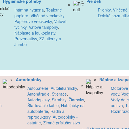
Hygienické potreby
Pre deti
Intímna hygiena
,
Toaletné
Plienky
,
Vlhčené 
papiere
,
Vlhčené vreckovky
,
Detská kozmetik
Papierové vreckovky
,
Vatové
tyčinky
,
Vatové tampóny
,
Náplaste a leukoplasty
,
Prezervatívy
,
ZZ utierky a
Jumbo
Autodoplnky
Náplne a kvapa
Autobatérie
,
Autolekárničky
,
Motorové 
Autonáradie
,
Stierače
,
vody
,
Vod
Autodoplnky
,
Škrabky
,
Žiarovky
,
Vody do c
a
Štartovacie káble
,
Nabíjačky na
aditíva
,
T
autobatérie
,
Rádiá a
Rozmraz
reproduktory
,
Autodoplnky -
ostatné
,
Zimné príslušenstvo