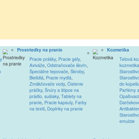
Prostriedky na pranie
Kozmetika
ky
Pracie prášky
,
Pracie gély
,
Telová ko
Aviváže
,
Odstraňovače škvŕn
,
kozmetik
u
Špeciálne tepovače
,
Škroby
,
Starostliv
Bielidlá
,
Pracie mydlá
,
Starostliv
Zmäkčovače vody
,
Čistenie
do kúpeľa
práčky
,
Šnúry a štipce na
Parfémy a
prádlo, sušiaky
,
Tablety na
Opaľovaci
pranie
,
Pracie kapsuly
,
Farby
Darčekové
na textil
,
Doplnky na pranie
Antibakter
Starostliv
emulzie