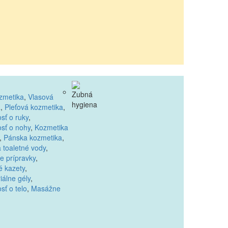
zmetika
,
Vlasová
a
,
Pleťová kozmetika
,
osť o ruky
,
osť o nohy
,
Kozmetika
,
Pánska kozmetika
,
 toaletné vody
,
e prípravky
,
 kazety
,
iálne gély
,
osť o telo
,
Masážne