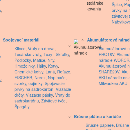
Špice
,
Pa
á
,
prvky na 
závitovej t
Nábytkov
Spojovací materiál
Akumulátorové nárad
Klince
,
Vruty do dreva
,
Akumulátorové n
Tesárske vruty
,
Texy
,
Skrutky
,
PRO18V
,
Akumul
é
Podložky
,
Matice
,
Nity
,
náradie WORCR
Hmoždinky
,
Háky
,
Kotvy
,
Akumulátorové 
Chemické kotvy
,
Laná
,
Reťaze
,
SHARE20V
,
Aku 
FISCHER
,
Nerez
,
Napínače,
AKU náradie ost
y
,
svorky, objímky
,
Spojovacie
Milwaukee AKU
prvky na sadrokartón
,
Viazacie
drôty
,
Viazacie pásky
,
Vruty do
sadrokartónu
,
Závitové tyče
,
Špagáty
Brúsne plátna a kartáče
Brúsne papiere
,
Brúsne 