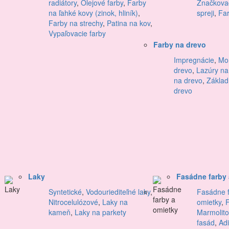
radiátory
,
Olejové farby
,
Farby
Značkovac
na ľahké kovy (zinok, hliník)
,
spreji
,
Far
Farby na strechy
,
Patina na kov
,
Vypaľovacie farby
Farby na drevo
Impregnácie
,
Mor
drevo
,
Lazúry na
na drevo
,
Základ
drevo
Laky
Fasádne farby 
Syntetické
,
Vodouriediteľné laky
,
Fasádne f
Nitrocelulózové
,
Laky na
omietky
,
kameň
,
Laky na parkety
Marmolito
fasád
,
Adi