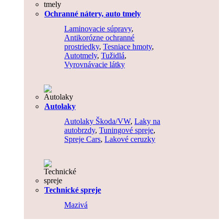
Ochranné nátery, auto tmely
Laminovacie súpravy
,
Antikorózne ochranné
prostriedky
,
Tesniace hmoty
,
Autotmely
,
Tužidlá
,
Vyrovnávacie látky
Autolaky
Autolaky Škoda/VW
,
Laky na
autobrzdy
,
Tuningové spreje
,
Spreje Cars
,
Lakové ceruzky
Technické spreje
Mazivá