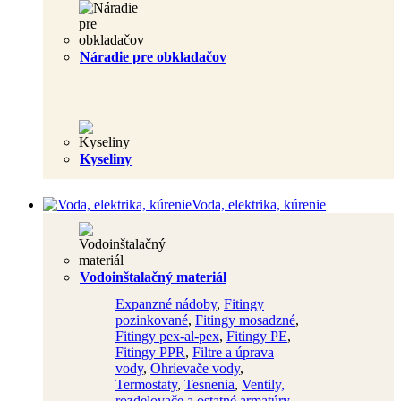
Náradie pre obkladačov
Kyseliny
Voda, elektrika, kúrenie
Vodoinštalačný materiál
Expanzné nádoby
,
Fitingy
pozinkované
,
Fitingy mosadzné
,
Fitingy pex-al-pex
,
Fitingy PE
,
Fitingy PPR
,
Filtre a úprava
vody
,
Ohrievače vody
,
Termostaty
,
Tesnenia
,
Ventily,
rozdelovače a ostatné armatúry
,