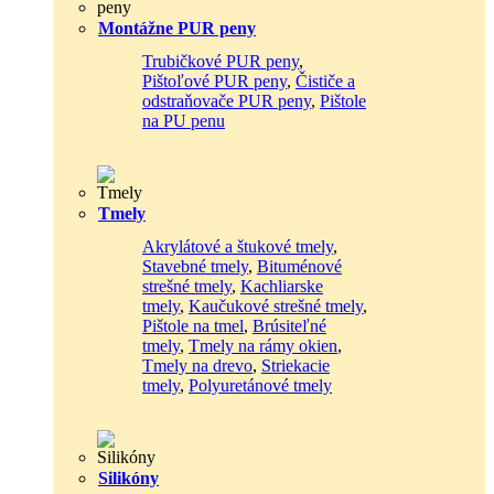
Montážne PUR peny
Trubičkové PUR peny
,
Pištoľové PUR peny
,
Čističe a
odstraňovače PUR peny
,
Pištole
na PU penu
Tmely
Akrylátové a štukové tmely
,
Stavebné tmely
,
Bituménové
strešné tmely
,
Kachliarske
tmely
,
Kaučukové strešné tmely
,
Pištole na tmel
,
Brúsiteľné
tmely
,
Tmely na rámy okien
,
Tmely na drevo
,
Striekacie
tmely
,
Polyuretánové tmely
Silikóny