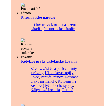
Pneumatické náradie
Príslušenstvo k pneumatickému
náradiu
,
Pneumatické náradie
Kotviace prvky a stolárske kovania
Závory, zástrče a petlice
,
Pánty
a závesy
,
Uholníkové spojky
,
Špice
,
Papuče trámov
,
Kotviace
prvky na hranoly
,
Kotvenie na
závitovej tyči
,
Ploché spojky
,
Nábytkové kovania
,
Ostatné