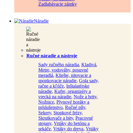
Zadlabávacie zámky
Náradie
Ručné náradie a nástroje
Sady ručného náradia
,
Kladivá
,
Metre, vodováhy, posuvné
meradlá
,
Kliešte, nitovacie a
sponkovacie náradie
,
Gola sady,
račne a kľúče
,
Inštalatérske
náradie
,
Kufre, organizéry a
vrecká na náradie
,
Nože a brity
,
Nožnice
,
Plynové horáky a
príslušenstvo
,
Ručné píly
,
Sekery
,
Stopkové frézy
,
Skrutkovače a bity
,
Pracovné
stojany
,
Vrtáky do betónu a
sekáče
,
Vrtáky do dreva
,
Vrtáky