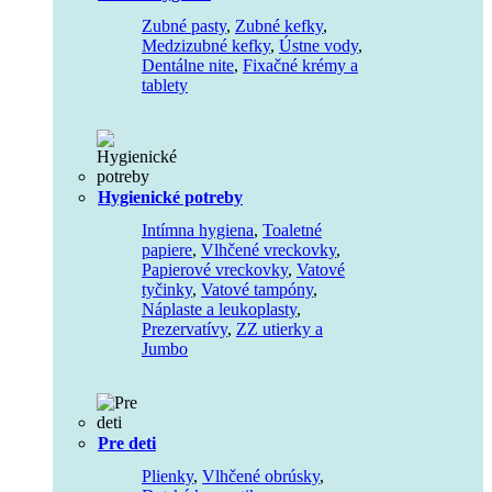
Zubné pasty
,
Zubné kefky
,
Medzizubné kefky
,
Ústne vody
,
Dentálne nite
,
Fixačné krémy a
tablety
Hygienické potreby
Intímna hygiena
,
Toaletné
papiere
,
Vlhčené vreckovky
,
Papierové vreckovky
,
Vatové
tyčinky
,
Vatové tampóny
,
Náplaste a leukoplasty
,
Prezervatívy
,
ZZ utierky a
Jumbo
Pre deti
Plienky
,
Vlhčené obrúsky
,