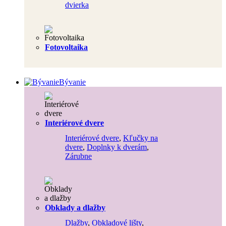
dvierka
Fotovoltaika
Bývanie
Interiérové dvere
Interiérové dvere
,
Kľučky na
dvere
,
Doplnky k dverám
,
Zárubne
Obklady a dlažby
Dlažby
,
Obkladové lišty
,