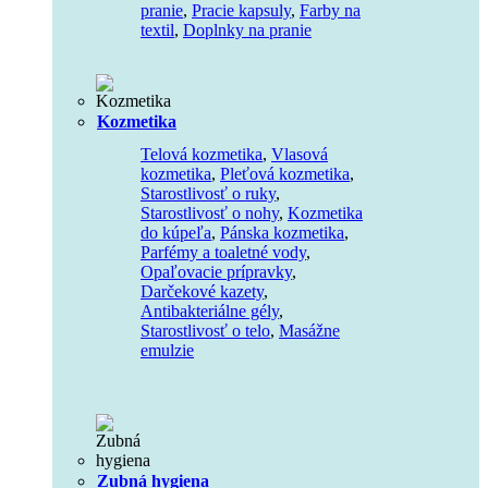
pranie
,
Pracie kapsuly
,
Farby na
textil
,
Doplnky na pranie
Kozmetika
Telová kozmetika
,
Vlasová
kozmetika
,
Pleťová kozmetika
,
Starostlivosť o ruky
,
Starostlivosť o nohy
,
Kozmetika
do kúpeľa
,
Pánska kozmetika
,
Parfémy a toaletné vody
,
Opaľovacie prípravky
,
Darčekové kazety
,
Antibakteriálne gély
,
Starostlivosť o telo
,
Masážne
emulzie
Zubná hygiena