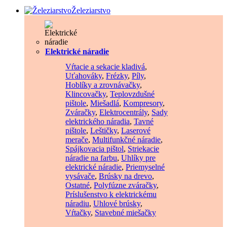
Železiarstvo
Elektrické náradie
Vŕtacie a sekacie kladivá
,
Uťahováky
,
Frézky
,
Píly
,
Hoblíky a zrovnávačky
,
Klincovačky
,
Teplovzdušné
pištole
,
Miešadlá
,
Kompresory
,
Zváračky
,
Elektrocentrály
,
Sady
elektrického náradia
,
Tavné
pištole
,
Leštičky
,
Laserové
merače
,
Multifunkčné náradie
,
Spájkovacia pištol
,
Striekacie
náradie na farbu
,
Uhlíky pre
elektrické náradie
,
Priemyselné
vysávače
,
Brúsky na drevo
,
Ostatné
,
Polyfúzne zváračky
,
Príslušenstvo k elektrickému
náradiu
,
Uhlové brúsky
,
Vŕtačky
,
Stavebné miešačky