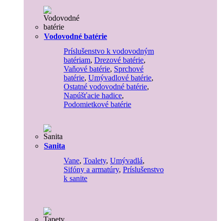
Vodovodné batérie
Príslušenstvo k vodovodným
batériam
,
Drezové batérie
,
Vaňové batérie
,
Sprchové
batérie
,
Umývadlové batérie
,
Ostatné vodovodné batérie
,
Napúšťacie hadice
,
Podomietkové batérie
Sanita
Vane
,
Toalety
,
Umývadlá
,
Sifóny a armatúry
,
Príslušenstvo
k sanite