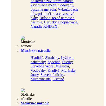
do kovu a závitorezé náradie
,
Zvinovacie metre, vodováhy,
posuvné meradlá
,
Vykružovacie
píly, priamočiare a chvostové
pláty
,
Brúsne, rezné náradie a
nástroje
,
Ceruzky a popisovače
,
Náradie KNIPEX
Murárske náradie
Hladidlá
,
Škrabáky
,
Lyžice a
naberačky
,
Špachtle
,
Stierky
,
Stavebné vedrá
,
Miešadlá
,
Vodováhy
,
Kladivá
,
Murárske
šnúry
,
Stavebné fúriky
,
Murárske sitá
,
Ostatné
Stolárske náradie