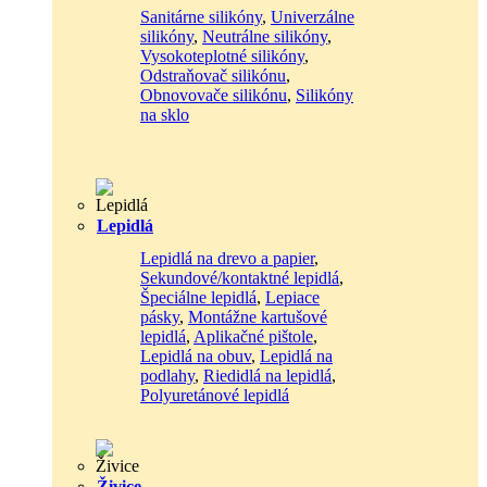
Sanitárne silikóny
,
Univerzálne
silikóny
,
Neutrálne silikóny
,
Vysokoteplotné silikóny
,
Odstraňovač silikónu
,
Obnovovače silikónu
,
Silikóny
na sklo
Lepidlá
Lepidlá na drevo a papier
,
Sekundové/kontaktné lepidlá
,
Špeciálne lepidlá
,
Lepiace
pásky
,
Montážne kartušové
lepidlá
,
Aplikačné pištole
,
Lepidlá na obuv
,
Lepidlá na
podlahy
,
Riedidlá na lepidlá
,
Polyuretánové lepidlá
Živice