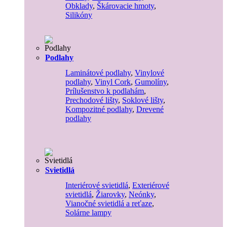
Obklady
,
Škárovacie hmoty
,
Silikóny
Podlahy
Laminátové podlahy
,
Vinylové
podlahy
,
Vinyl Cork
,
Gumolíny
,
Prílušenstvo k podlahám
,
Prechodové lišty
,
Soklové lišty
,
Kompozitné podlahy
,
Drevené
podlahy
Svietidlá
Interiérové svietidlá
,
Exteriérové
svietidlá
,
Žiarovky
,
Neónky
,
Vianočné svietidlá a reťaze
,
Solárne lampy