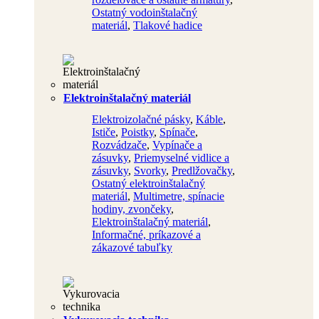
Ostatný vodoinštalačný
materiál
,
Tlakové hadice
Elektroinštalačný materiál
Elektroizolačné pásky
,
Káble
,
Ističe
,
Poistky
,
Spínače
,
Rozvádzače
,
Vypínače a
zásuvky
,
Priemyselné vidlice a
zásuvky
,
Svorky
,
Predlžovačky
,
Ostatný elektroinštalačný
materiál
,
Multimetre, spínacie
hodiny, zvončeky
,
Elektroinštalačný materiál
,
Informačné, príkazové a
zákazové tabuľky