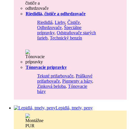
Riedidlá, čističe a odhrdzovače
Riedidlá
,
Liehy
,
Čističe
,
Odhrdzovače
,
Špeciálne
prípravky
,
Odstraňovače starých
farieb
,
Technický benzín
Tónovacie prípravky
Tekuté prifarbovače
,
Práškové
prifarbovače
,
Pigmenty a bázy
,
Zinková beloba
,
Tónovacie
bázy
Lepidlá, tmely, peny