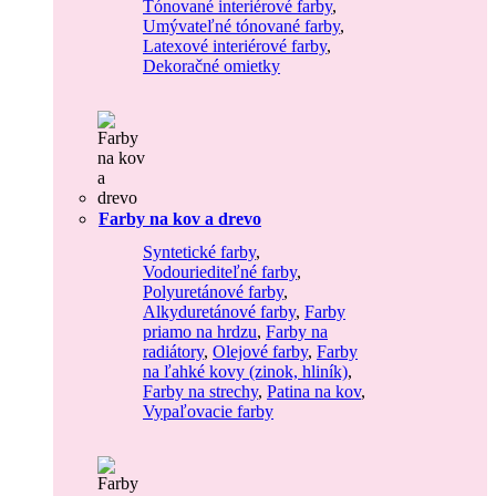
Tónované interiérové farby
,
Umývateľné tónované farby
,
Latexové interiérové farby
,
Dekoračné omietky
Farby na kov a drevo
Syntetické farby
,
Vodouriediteľné farby
,
Polyuretánové farby
,
Alkyduretánové farby
,
Farby
priamo na hrdzu
,
Farby na
radiátory
,
Olejové farby
,
Farby
na ľahké kovy (zinok, hliník)
,
Farby na strechy
,
Patina na kov
,
Vypaľovacie farby