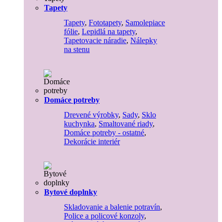
Tapety
Tapety
,
Fototapety
,
Samolepiace
fólie
,
Lepidlá na tapety
,
Tapetovacie náradie
,
Nálepky
na stenu
Domáce potreby
Drevené výrobky
,
Sady
,
Sklo
kuchynka
,
Smaltované riady
,
Domáce potreby - ostatné
,
Dekorácie interiér
Bytové doplnky
Skladovanie a balenie potravín
,
Police a policové konzoly
,