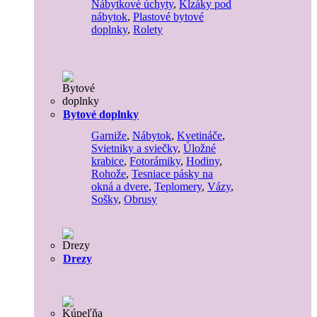
Nábytkové úchyty
,
Klzáky pod
nábytok
,
Plastové bytové
doplnky
,
Rolety
Bytové doplnky
Garniže
,
Nábytok
,
Kvetináče
,
Svietniky a sviečky
,
Úložné
krabice
,
Fotorámiky
,
Hodiny
,
Rohože
,
Tesniace pásky na
okná a dvere
,
Teplomery
,
Vázy
,
Sošky
,
Obrusy
Drezy