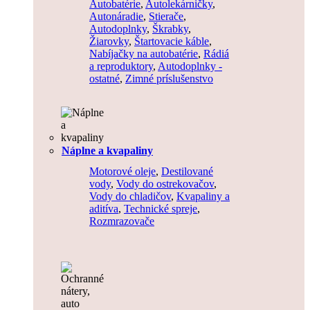
Autobatérie
,
Autolekárničky
,
Autonáradie
,
Stierače
,
Autodoplnky
,
Škrabky
,
Žiarovky
,
Štartovacie káble
,
Nabíjačky na autobatérie
,
Rádiá
a reproduktory
,
Autodoplnky -
ostatné
,
Zimné príslušenstvo
Náplne a kvapaliny
Motorové oleje
,
Destilované
vody
,
Vody do ostrekovačov
,
Vody do chladičov
,
Kvapaliny a
aditíva
,
Technické spreje
,
Rozmrazovače