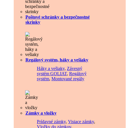
Poštové schránky a bezpečnostné
skrinky
Regálový systém, háky a vešiaky
Háky a vešiaky
,
Závesný
systém GOLIAT
,
Regálový
systém
,
Montované regály
Zámky a vložky
Prídavné zámky
,
Visiace zámky
,
Vložky do zámkov
,