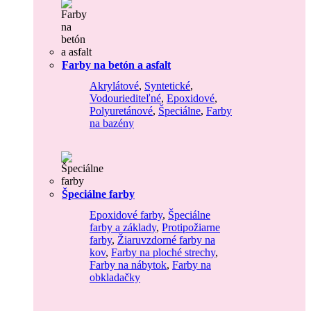
Farby na betón a asfalt
Akrylátové
,
Syntetické
,
Vodouriediteľné
,
Epoxidové
,
Polyuretánové
,
Špeciálne
,
Farby
na bazény
Špeciálne farby
Epoxidové farby
,
Špeciálne
farby a základy
,
Protipožiarne
farby
,
Žiaruvzdorné farby na
kov
,
Farby na ploché strechy
,
Farby na nábytok
,
Farby na
obkladačky