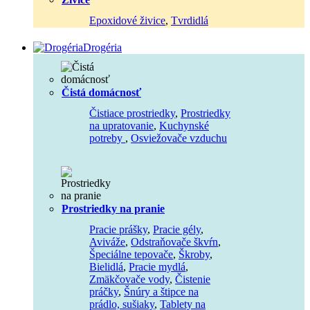
Epoxidové živice
,
Tvrdidlá
Drogéria
Čistá domácnosť
Čistiace prostriedky
,
Prostriedky
na upratovanie
,
Kuchynské
potreby
,
Osviežovače vzduchu
Prostriedky na pranie
Pracie prášky
,
Pracie gély
,
Aviváže
,
Odstraňovače škvŕn
,
Špeciálne tepovače
,
Škroby
,
Bielidlá
,
Pracie mydlá
,
Zmäkčovače vody
,
Čistenie
práčky
,
Šnúry a štipce na
prádlo, sušiaky
,
Tablety na