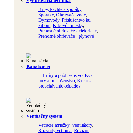
Vykurovacia technika
Krby, kachle a sporáky
,
Sporáky
,
Ohrievače vody
,
Dymovody
,
Príslušentvo ku
krbom
,
Krbové mriežky
,
Prenosné ohrievače - elektrické
,
Prenosné ohrievače - plynové
Kanalizácia
HT rúry a príslušenstvo
,
KG
rúry a príslušenstvo
,
Krtko -
prepchávanie odpadov
Ventilačný systém
Vetracie mriežky
,
Ventilátory
,
Rozvody vetrania
,
Revízne