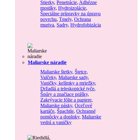
Stierky
,
Penetrácie
,
Adhézne
mostíky
,
Hydroizolácie
,
Špeciálne prípravky na úpravu
povrchu
,
Tmely
,
Ochrana
muriva
,
Sadry
,
Hydrofobizácia
Maliarske náradie
Maliarske štetky
,
Štetce
,
Valčeky
,
Maliarske sady
,
Vaničky, kelímky a mriežky
,
Držadlá a teleskopické tyče
,
Šnúry a značiace prášky
,
Zakrývacie fólie a papiere
,
Maliarske pásky
,
Oceľové
kartáče
,
Špachtle
,
Ochranné
pomôcky a doplnky
,
Maliarske
vedrá a vaničky