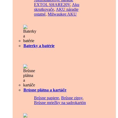
EXTOL SHARE20V
,
Aku
skrutkovače
,
AKU náradie
ostatné
,
Milwaukee AKU
Baterky a batérie
Brúsne plátna a kartáče
Brúsne papiere
,
Brúsne zipsy
,
Brúsne mriežky na sadrokartón