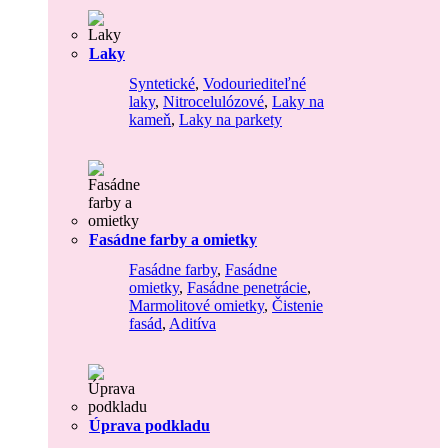
Laky
Syntetické
,
Vodouriediteľné
laky
,
Nitrocelulózové
,
Laky na
kameň
,
Laky na parkety
Fasádne farby a omietky
Fasádne farby
,
Fasádne
omietky
,
Fasádne penetrácie
,
Marmolitové omietky
,
Čistenie
fasád
,
Aditíva
Úprava podkladu