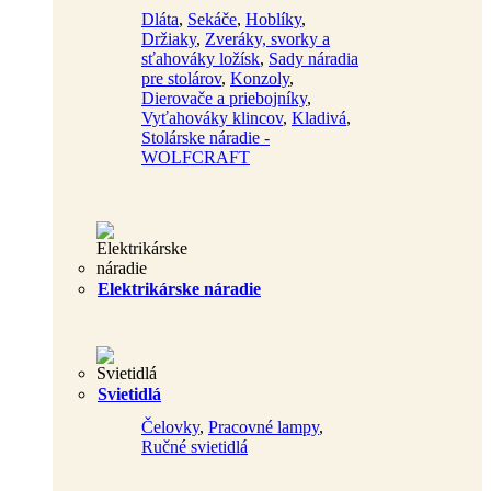
Dláta
,
Sekáče
,
Hoblíky
,
Držiaky
,
Zveráky, svorky a
sťahováky ložísk
,
Sady náradia
pre stolárov
,
Konzoly
,
Dierovače a priebojníky
,
Vyťahováky klincov
,
Kladivá
,
Stolárske náradie -
WOLFCRAFT
Elektrikárske náradie
Svietidlá
Čelovky
,
Pracovné lampy
,
Ručné svietidlá