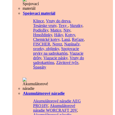
Spojovací materiál
Klince
,
Vruty do dreva
,
Tesárske vruty
,
Texy
,
Skrutky
,
Podložky
,
Matice
,
Nity
,
Hmoždinky
,
Háky
,
Kotvy
,
Chemické kotvy
,
Laná
,
Reťaze
,
FISCHER
,
Nerez
,
Napínače,
svorky, objímky
,
Spojovacie
prvky na sadrokartón
,
Viazacie
drôty
,
Viazacie pásky
,
Vruty do
sadrokartónu
,
Závitové tyče
,
Špagáty
Akumulátorové náradie
Akumulátorové náradie AEG
PRO18V
,
Akumulátorové
náradie WORCRAFT 20V
,
Akumulátorové náradie