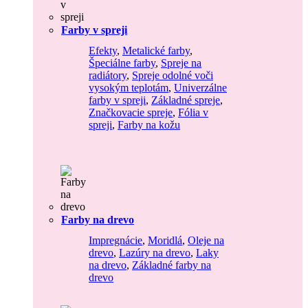
Farby v spreji
Efekty
,
Metalické farby
,
Špeciálne farby
,
Spreje na
radiátory
,
Spreje odolné voči
vysokým teplotám
,
Univerzálne
farby v spreji
,
Základné spreje
,
Značkovacie spreje
,
Fólia v
spreji
,
Farby na kožu
Farby na drevo
Impregnácie
,
Moridlá
,
Oleje na
drevo
,
Lazúry na drevo
,
Laky
na drevo
,
Základné farby na
drevo