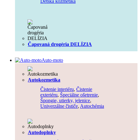
Detská kozmetika
Čapovaná drogéria DELÍZIA
Auto-moto
Autokozmetika
Čistenie interiéru
,
Čistenie
exteriéru
,
Špeciálne ošetrenie
,
Špongie, utierky, jelenice
,
Univerzálne čističe
,
Autochémia
Autodoplnky