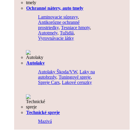
Ochranné nátery, auto tmely
Laminovacie súpravy
,
Antikorózne ochranné
prostriedky
,
Tesniace hmoty
,
Autotmely
,
Tužidlá
,
Vyrovnávacie látky
Autolaky
Autolaky Škoda/VW
,
Laky na
autobrzdy
,
Tuningové spreje
,
Spreje Cars
,
Lakové ceruzky
Technické spreje
Mazivá