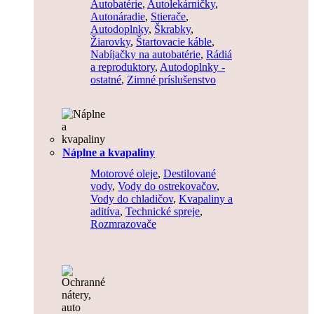
Autobatérie
,
Autolekárničky
,
Autonáradie
,
Stierače
,
Autodoplnky
,
Škrabky
,
Žiarovky
,
Štartovacie káble
,
Nabíjačky na autobatérie
,
Rádiá
a reproduktory
,
Autodoplnky -
ostatné
,
Zimné príslušenstvo
Náplne a kvapaliny
Motorové oleje
,
Destilované
vody
,
Vody do ostrekovačov
,
Vody do chladičov
,
Kvapaliny a
aditíva
,
Technické spreje
,
Rozmrazovače