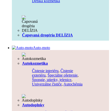
Detská kozmetika
Čapovaná drogéria DELÍZIA
Auto-moto
Autokozmetika
Čistenie interiéru
,
Čistenie
exteriéru
,
Špeciálne ošetrenie
,
Špongie, utierky, jelenice
,
Univerzálne čističe
,
Autochémia
Autodoplnky