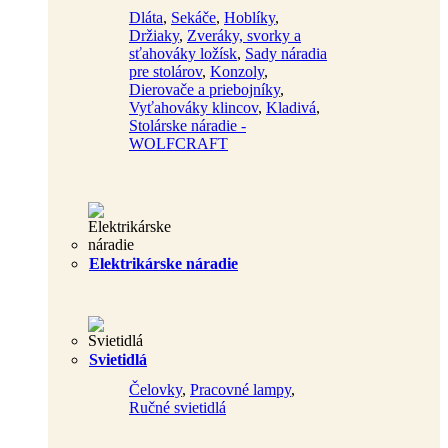
Dláta
,
Sekáče
,
Hoblíky
,
Držiaky
,
Zveráky, svorky a
sťahováky ložísk
,
Sady náradia
pre stolárov
,
Konzoly
,
Dierovače a priebojníky
,
Vyťahováky klincov
,
Kladivá
,
Stolárske náradie -
WOLFCRAFT
Elektrikárske náradie
Svietidlá
Čelovky
,
Pracovné lampy
,
Ručné svietidlá