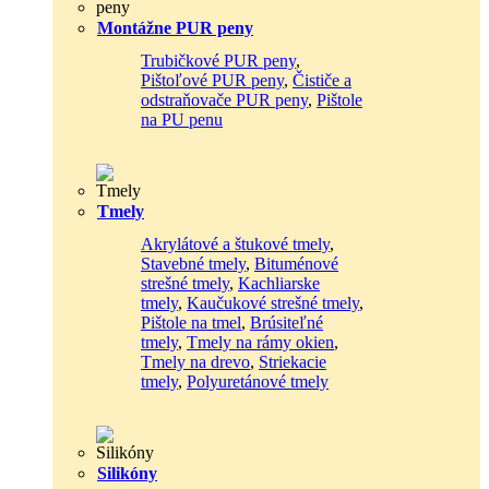
Montážne PUR peny
Trubičkové PUR peny
,
Pištoľové PUR peny
,
Čističe a
odstraňovače PUR peny
,
Pištole
na PU penu
Tmely
Akrylátové a štukové tmely
,
Stavebné tmely
,
Bituménové
strešné tmely
,
Kachliarske
tmely
,
Kaučukové strešné tmely
,
Pištole na tmel
,
Brúsiteľné
tmely
,
Tmely na rámy okien
,
Tmely na drevo
,
Striekacie
tmely
,
Polyuretánové tmely
Silikóny