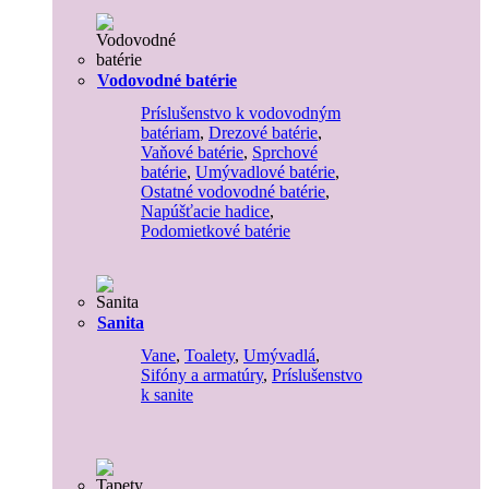
Vodovodné batérie
Príslušenstvo k vodovodným
batériam
,
Drezové batérie
,
Vaňové batérie
,
Sprchové
batérie
,
Umývadlové batérie
,
Ostatné vodovodné batérie
,
Napúšťacie hadice
,
Podomietkové batérie
Sanita
Vane
,
Toalety
,
Umývadlá
,
Sifóny a armatúry
,
Príslušenstvo
k sanite