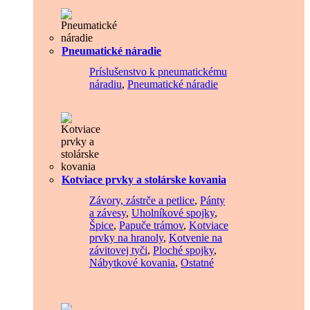
Pneumatické náradie
Príslušenstvo k pneumatickému
náradiu
,
Pneumatické náradie
Kotviace prvky a stolárske kovania
Závory, zástrče a petlice
,
Pánty
a závesy
,
Uholníkové spojky
,
Špice
,
Papuče trámov
,
Kotviace
prvky na hranoly
,
Kotvenie na
závitovej tyči
,
Ploché spojky
,
Nábytkové kovania
,
Ostatné