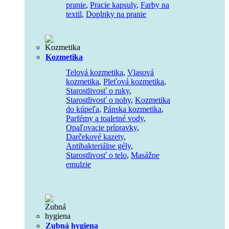
pranie
,
Pracie kapsuly
,
Farby na
textil
,
Doplnky na pranie
Kozmetika
Telová kozmetika
,
Vlasová
kozmetika
,
Pleťová kozmetika
,
Starostlivosť o ruky
,
Starostlivosť o nohy
,
Kozmetika
do kúpeľa
,
Pánska kozmetika
,
Parfémy a toaletné vody
,
Opaľovacie prípravky
,
Darčekové kazety
,
Antibakteriálne gély
,
Starostlivosť o telo
,
Masážne
emulzie
Zubná hygiena