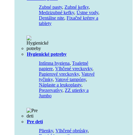
Zubné pasty
,
Zubné kefky
,
Medzizubné kefky
,
Ústne vody
,
Dentálne nite
,
Fixačné krémy a
tablety
Hygienické potreby
Intímna hygiena
,
Toaletné
papiere
,
Vlhčené vreckovky
,
Papierové vreckovky
,
Vatové
tyčinky
,
Vatové tampóny
,
Náplaste a leukoplasty
,
Prezervatívy
,
ZZ utierky a
Jumbo
Pre deti
Plienky
,
Vlhčené obrúsky
,