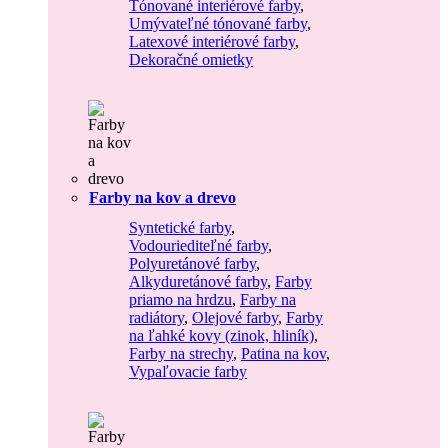
Tónované interiérové farby
,
Umývateľné tónované farby
,
Latexové interiérové farby
,
Dekoračné omietky
Farby na kov a drevo
Syntetické farby
,
Vodouriediteľné farby
,
Polyuretánové farby
,
Alkyduretánové farby
,
Farby
priamo na hrdzu
,
Farby na
radiátory
,
Olejové farby
,
Farby
na ľahké kovy (zinok, hliník)
,
Farby na strechy
,
Patina na kov
,
Vypaľovacie farby