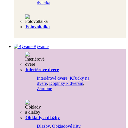
dvierka
Fotovoltaika
Bývanie
Interiérové dvere
Interiérové dvere
,
Kľučky na
dvere
,
Doplnky k dverám
,
Zárubne
Obklady a dlažby
Dlažby
,
Obkladové lišty
,