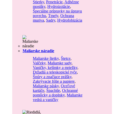
Stierky
,
Penetrácie
,
Adhézne
mostíky
,
Hydroizolácie
,
Špeciálne prípravky na úpravu
povrchu
,
Tmely
,
Ochrana
muriva
,
Sadry
,
Hydrofobizácia
Maliarske náradie
Maliarske štetky
,
Štetce
,
Valčeky
,
Maliarske sady
,
Vaničky, kelímky a mriežky
,
Držadlá a teleskopické tyče
,
Šnúry a značiace prášky
,
Zakrývacie fólie a papiere
,
Maliarske pásky
,
Oceľové
kartáče
,
Špachtle
,
Ochranné
pomôcky a doplnky
,
Maliarske
vedrá a vaničky