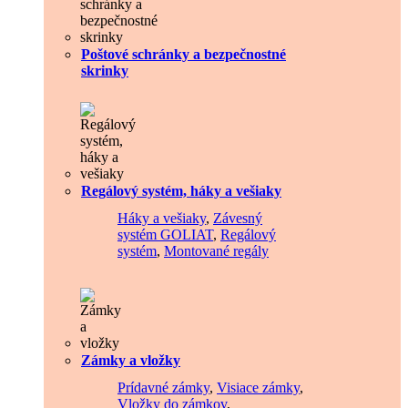
Poštové schránky a bezpečnostné
skrinky
Regálový systém, háky a vešiaky
Háky a vešiaky
,
Závesný
systém GOLIAT
,
Regálový
systém
,
Montované regály
Zámky a vložky
Prídavné zámky
,
Visiace zámky
,
Vložky do zámkov
,