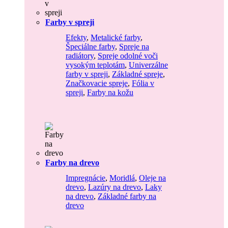
Farby v spreji
Efekty
,
Metalické farby
,
Špeciálne farby
,
Spreje na
radiátory
,
Spreje odolné voči
vysokým teplotám
,
Univerzálne
farby v spreji
,
Základné spreje
,
Značkovacie spreje
,
Fólia v
spreji
,
Farby na kožu
Farby na drevo
Impregnácie
,
Moridlá
,
Oleje na
drevo
,
Lazúry na drevo
,
Laky
na drevo
,
Základné farby na
drevo