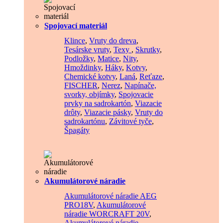
Spojovací materiál
Klince
,
Vruty do dreva
,
Tesárske vruty
,
Texy
,
Skrutky
,
Podložky
,
Matice
,
Nity
,
Hmoždinky
,
Háky
,
Kotvy
,
Chemické kotvy
,
Laná
,
Reťaze
,
FISCHER
,
Nerez
,
Napínače,
svorky, objímky
,
Spojovacie
prvky na sadrokartón
,
Viazacie
drôty
,
Viazacie pásky
,
Vruty do
sadrokartónu
,
Závitové tyče
,
Špagáty
Akumulátorové náradie
Akumulátorové náradie AEG
PRO18V
,
Akumulátorové
náradie WORCRAFT 20V
,
Akumulátorové náradie