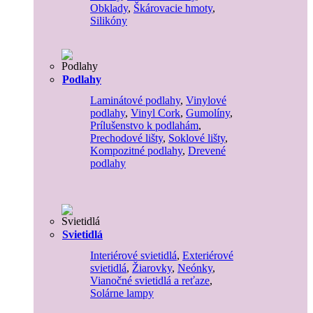
Obklady
,
Škárovacie hmoty
,
Silikóny
Podlahy
Laminátové podlahy
,
Vinylové
podlahy
,
Vinyl Cork
,
Gumolíny
,
Prílušenstvo k podlahám
,
Prechodové lišty
,
Soklové lišty
,
Kompozitné podlahy
,
Drevené
podlahy
Svietidlá
Interiérové svietidlá
,
Exteriérové
svietidlá
,
Žiarovky
,
Neónky
,
Vianočné svietidlá a reťaze
,
Solárne lampy