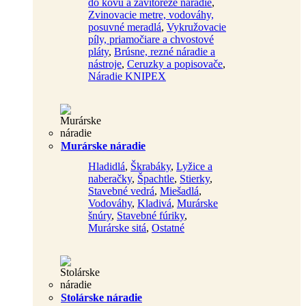
do kovu a závitorezé náradie
,
Zvinovacie metre, vodováhy,
posuvné meradlá
,
Vykružovacie
píly, priamočiare a chvostové
pláty
,
Brúsne, rezné náradie a
nástroje
,
Ceruzky a popisovače
,
Náradie KNIPEX
Murárske náradie
Hladidlá
,
Škrabáky
,
Lyžice a
naberačky
,
Špachtle
,
Stierky
,
Stavebné vedrá
,
Miešadlá
,
Vodováhy
,
Kladivá
,
Murárske
šnúry
,
Stavebné fúriky
,
Murárske sitá
,
Ostatné
Stolárske náradie