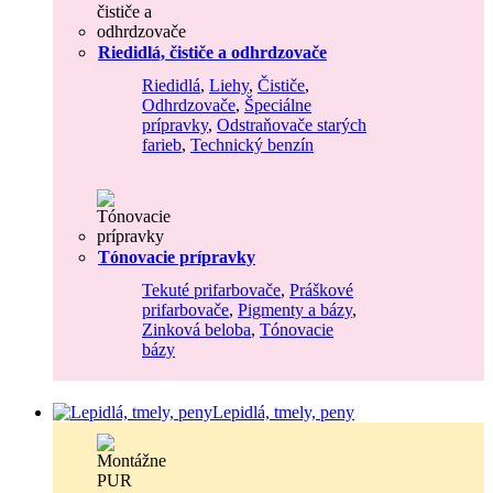
Riedidlá, čističe a odhrdzovače
Riedidlá
,
Liehy
,
Čističe
,
Odhrdzovače
,
Špeciálne
prípravky
,
Odstraňovače starých
farieb
,
Technický benzín
Tónovacie prípravky
Tekuté prifarbovače
,
Práškové
prifarbovače
,
Pigmenty a bázy
,
Zinková beloba
,
Tónovacie
bázy
Lepidlá, tmely, peny