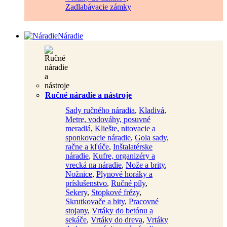
Zadlabávacie zámky
Náradie
Ručné náradie a nástroje
Sady ručného náradia
,
Kladivá
,
Metre, vodováhy, posuvné
meradlá
,
Kliešte, nitovacie a
sponkovacie náradie
,
Gola sady,
račne a kľúče
,
Inštalatérske
náradie
,
Kufre, organizéry a
vrecká na náradie
,
Nože a brity
,
Nožnice
,
Plynové horáky a
príslušenstvo
,
Ručné píly
,
Sekery
,
Stopkové frézy
,
Skrutkovače a bity
,
Pracovné
stojany
,
Vrtáky do betónu a
sekáče
,
Vrtáky do dreva
,
Vrtáky