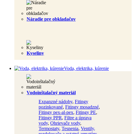
Náradie pre obkladačov
Kyseliny
Voda, elektrika, kúrenie
Vodoinštalačný materiál
Expanzné nádoby
,
Fitingy
pozinkované
,
Fitingy mosadzné
,
Fitingy pex-al-pex
,
Fitingy PE
,
Fitingy PPR
,
Filtre a úprava
vody
,
Ohrievače vody
,
Termostaty
,
Tesnenia
,
Ventily,
rozdelovače a ostatné armatúry
,