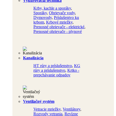
Vykurovacia technika
Krby, kachle a sporáky
,
Sporáky
,
Ohrievače vody
,
Dymovody
,
Príslušentvo ku
krbom
,
Krbové mriežky
,
Prenosné ohrievače - elektrické
,
Prenosné ohrievače - plynové
Kanalizácia
HT rúry a príslušenstvo
,
KG
rúry a príslušenstvo
,
Krtko -
prepchávanie odpadov
Ventilačný systém
Vetracie mriežky
,
Ventilátory
,
Rozvody vetrania
,
Revízne