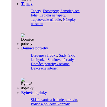
Tapety
Tapety
,
Fototapety
,
Samolepiace
fólie
,
Lepidlá na tapety
,
Tapetovacie náradie
,
Nálepky
na stenu
Domáce potreby
Drevené výrobky
,
Sady
,
Sklo
kuchynka
,
Smaltované riady
,
Domáce potreby - ostatné
,
Dekorácie interiér
Bytové doplnky
Skladovanie a balenie potravín
,
Police a policové konzoly
,