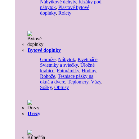
Nábytkové úchyty
,
Klzáky pod
nábytok
,
Plastové bytové
doplnky
,
Rolety
Bytové doplnky
Garniže
,
Nábytok
,
Kvetináče
,
Svietniky a sviečky
,
Úložné
krabice
,
Fotorámiky
,
Hodiny
,
Rohože
,
Tesniace pásky na
okná a dvere
,
Teplomery
,
Vázy
,
Sošky
,
Obrusy
Drezy