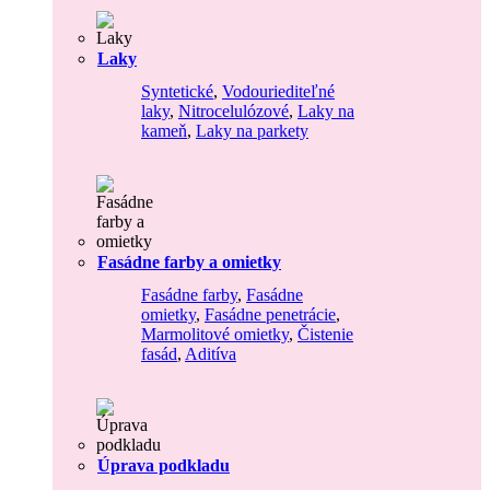
Laky
Syntetické
,
Vodouriediteľné
laky
,
Nitrocelulózové
,
Laky na
kameň
,
Laky na parkety
Fasádne farby a omietky
Fasádne farby
,
Fasádne
omietky
,
Fasádne penetrácie
,
Marmolitové omietky
,
Čistenie
fasád
,
Aditíva
Úprava podkladu