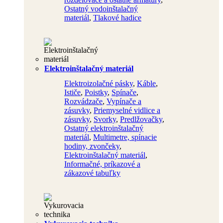
Ostatný vodoinštalačný
materiál
,
Tlakové hadice
Elektroinštalačný materiál
Elektroizolačné pásky
,
Káble
,
Ističe
,
Poistky
,
Spínače
,
Rozvádzače
,
Vypínače a
zásuvky
,
Priemyselné vidlice a
zásuvky
,
Svorky
,
Predlžovačky
,
Ostatný elektroinštalačný
materiál
,
Multimetre, spínacie
hodiny, zvončeky
,
Elektroinštalačný materiál
,
Informačné, príkazové a
zákazové tabuľky