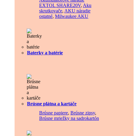
EXTOL SHARE20V
,
Aku
skrutkovače
,
AKU náradie
ostatné
,
Milwaukee AKU
Baterky a batérie
Brúsne plátna a kartáče
Brúsne papiere
,
Brúsne zipsy
,
Brúsne mriežky na sadrokartón