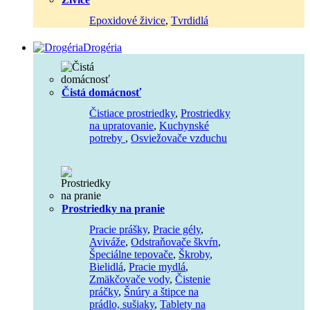
Epoxidové živice
,
Tvrdidlá
Drogéria
Čistá domácnosť
Čistiace prostriedky
,
Prostriedky
na upratovanie
,
Kuchynské
potreby
,
Osviežovače vzduchu
Prostriedky na pranie
Pracie prášky
,
Pracie gély
,
Aviváže
,
Odstraňovače škvŕn
,
Špeciálne tepovače
,
Škroby
,
Bielidlá
,
Pracie mydlá
,
Zmäkčovače vody
,
Čistenie
práčky
,
Šnúry a štipce na
prádlo, sušiaky
,
Tablety na