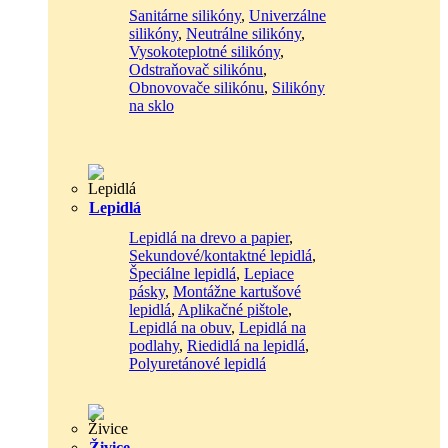
Sanitárne silikóny
,
Univerzálne
silikóny
,
Neutrálne silikóny
,
Vysokoteplotné silikóny
,
Odstraňovač silikónu
,
Obnovovače silikónu
,
Silikóny
na sklo
Lepidlá
Lepidlá na drevo a papier
,
Sekundové/kontaktné lepidlá
,
Špeciálne lepidlá
,
Lepiace
pásky
,
Montážne kartušové
lepidlá
,
Aplikačné pištole
,
Lepidlá na obuv
,
Lepidlá na
podlahy
,
Riedidlá na lepidlá
,
Polyuretánové lepidlá
Živice