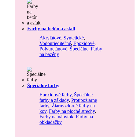
Farby na betón a asfalt
Akrylátové
,
Syntetické
,
Vodouriediteľné
,
Epoxidové
,
Polyuretánové
,
Špeciálne
,
Farby
na bazény
Špeciálne farby
Epoxidové farby
,
Špeciálne
farby a základy
,
Protipožiarne
farby
,
Žiaruvzdorné farby na
kov
,
Farby na ploché strechy
,
Farby na nábytok
,
Farby na
obkladačky