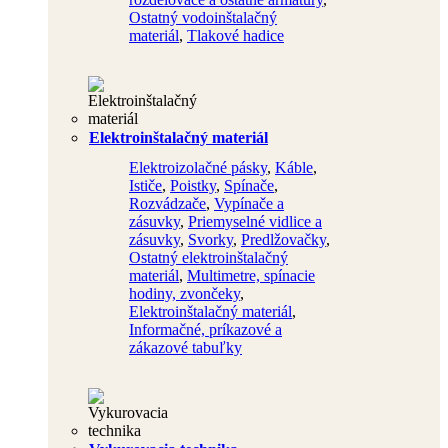
Ostatný vodoinštalačný
materiál
,
Tlakové hadice
Elektroinštalačný materiál
Elektroizolačné pásky
,
Káble
,
Ističe
,
Poistky
,
Spínače
,
Rozvádzače
,
Vypínače a
zásuvky
,
Priemyselné vidlice a
zásuvky
,
Svorky
,
Predlžovačky
,
Ostatný elektroinštalačný
materiál
,
Multimetre, spínacie
hodiny, zvončeky
,
Elektroinštalačný materiál
,
Informačné, príkazové a
zákazové tabuľky