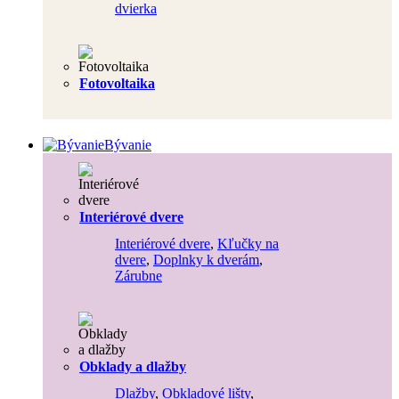
dvierka
Fotovoltaika
Bývanie
Interiérové dvere
Interiérové dvere
,
Kľučky na
dvere
,
Doplnky k dverám
,
Zárubne
Obklady a dlažby
Dlažby
,
Obkladové lišty
,