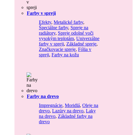
Farby v spreji
Efekty
,
Metalické farby
,
Špeciálne farby
,
Spreje na
radiátory
,
Spreje odolné voči
vysokým teplotám
,
Univerzálne
farby v spreji
,
Základné spreje
,
Značkovacie spreje
,
Fólia v
spreji
,
Farby na kožu
Farby na drevo
Impregnácie
,
Moridlá
,
Oleje na
drevo
,
Lazúry na drevo
,
Laky
na drevo
,
Základné farby na
drevo