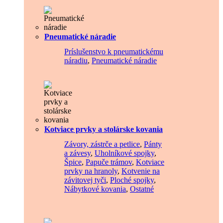
Pneumatické náradie
Príslušenstvo k pneumatickému
náradiu
,
Pneumatické náradie
Kotviace prvky a stolárske kovania
Závory, zástrče a petlice
,
Pánty
a závesy
,
Uholníkové spojky
,
Špice
,
Papuče trámov
,
Kotviace
prvky na hranoly
,
Kotvenie na
závitovej tyči
,
Ploché spojky
,
Nábytkové kovania
,
Ostatné