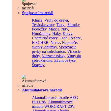
Spojovací materiál
Klince
,
Vruty do dreva
,
Tesárske vruty
,
Texy
,
Skrutky
,
Podložky
,
Matice
,
Nity
,
Hmoždinky
,
Háky
,
Kotvy
,
Chemické kotvy
,
Laná
,
Reťaze
,
FISCHER
,
Nerez
,
Napínače,
svorky, objímky
,
Spojovacie
prvky na sadrokartón
,
Viazacie
drôty
,
Viazacie pásky
,
Vruty do
sadrokartónu
,
Závitové tyče
,
Špagáty
Akumulátorové náradie
Akumulátorové náradie AEG
PRO18V
,
Akumulátorové
náradie WORCRAFT 20V
,
Akumulátorové náradie