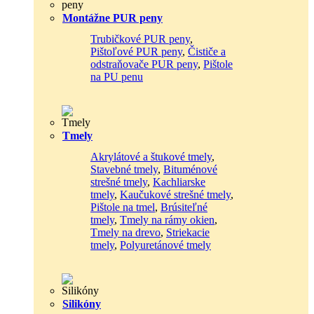
Montážne PUR peny
Trubičkové PUR peny
,
Pištoľové PUR peny
,
Čističe a
odstraňovače PUR peny
,
Pištole
na PU penu
Tmely
Akrylátové a štukové tmely
,
Stavebné tmely
,
Bituménové
strešné tmely
,
Kachliarske
tmely
,
Kaučukové strešné tmely
,
Pištole na tmel
,
Brúsiteľné
tmely
,
Tmely na rámy okien
,
Tmely na drevo
,
Striekacie
tmely
,
Polyuretánové tmely
Silikóny