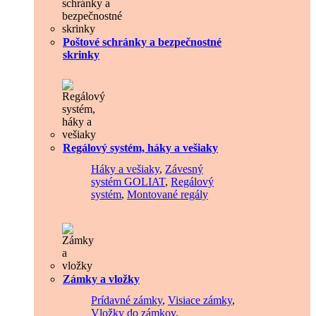
Poštové schránky a bezpečnostné
skrinky
Regálový systém, háky a vešiaky
Háky a vešiaky
,
Závesný
systém GOLIAT
,
Regálový
systém
,
Montované regály
Zámky a vložky
Prídavné zámky
,
Visiace zámky
,
Vložky do zámkov
,