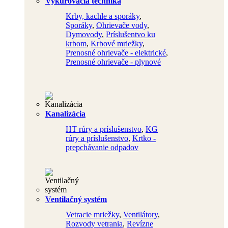
Vykurovacia technika
Krby, kachle a sporáky
,
Sporáky
,
Ohrievače vody
,
Dymovody
,
Príslušentvo ku
krbom
,
Krbové mriežky
,
Prenosné ohrievače - elektrické
,
Prenosné ohrievače - plynové
Kanalizácia
HT rúry a príslušenstvo
,
KG
rúry a príslušenstvo
,
Krtko -
prepchávanie odpadov
Ventilačný systém
Vetracie mriežky
,
Ventilátory
,
Rozvody vetrania
,
Revízne