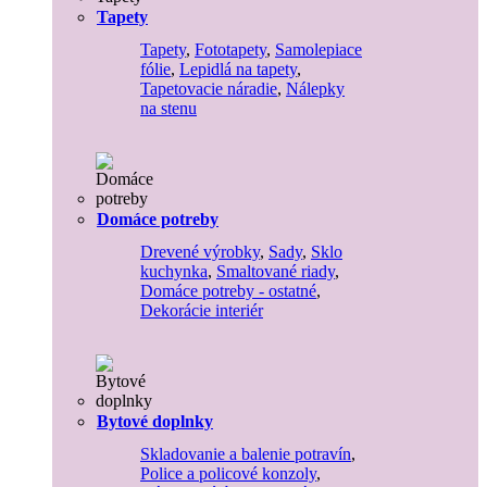
Tapety
Tapety
,
Fototapety
,
Samolepiace
fólie
,
Lepidlá na tapety
,
Tapetovacie náradie
,
Nálepky
na stenu
Domáce potreby
Drevené výrobky
,
Sady
,
Sklo
kuchynka
,
Smaltované riady
,
Domáce potreby - ostatné
,
Dekorácie interiér
Bytové doplnky
Skladovanie a balenie potravín
,
Police a policové konzoly
,