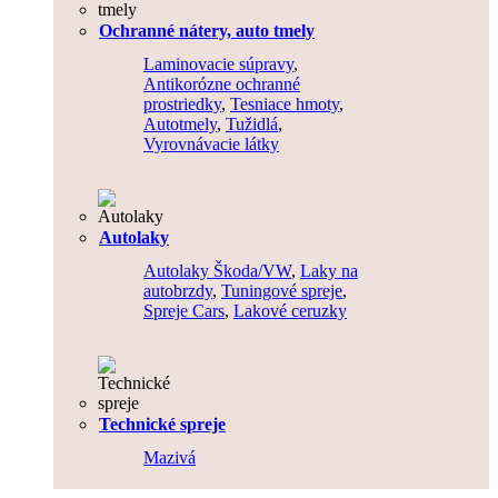
Ochranné nátery, auto tmely
Laminovacie súpravy
,
Antikorózne ochranné
prostriedky
,
Tesniace hmoty
,
Autotmely
,
Tužidlá
,
Vyrovnávacie látky
Autolaky
Autolaky Škoda/VW
,
Laky na
autobrzdy
,
Tuningové spreje
,
Spreje Cars
,
Lakové ceruzky
Technické spreje
Mazivá