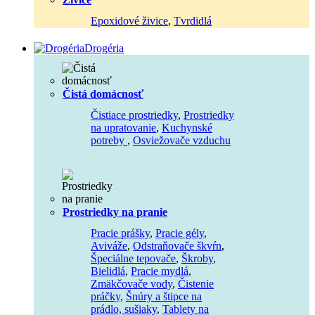
Epoxidové živice
,
Tvrdidlá
Drogéria
Čistá domácnosť
Čistiace prostriedky
,
Prostriedky
na upratovanie
,
Kuchynské
potreby
,
Osviežovače vzduchu
Prostriedky na pranie
Pracie prášky
,
Pracie gély
,
Aviváže
,
Odstraňovače škvŕn
,
Špeciálne tepovače
,
Škroby
,
Bielidlá
,
Pracie mydlá
,
Zmäkčovače vody
,
Čistenie
práčky
,
Šnúry a štipce na
prádlo, sušiaky
,
Tablety na