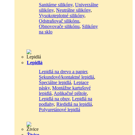
Sanitárne silikóny
,
Univerzálne
silikóny
,
Neutrálne silikóny
,
Vysokoteplotné silikóny
,
Odstraňovač silikónu
,
Obnovovače silikónu
,
Silikóny
na sklo
Lepidlá
Lepidlá na drevo a papier
,
Sekundové/kontaktné lepidlá
,
Špeciálne lepidlá
,
Lepiace
pásky
,
Montážne kartušové
lepidlá
,
Aplikačné pištole
,
Lepidlá na obuv
,
Lepidlá na
podlahy
,
Riedidlá na lepidlá
,
Polyuretánové lepidlá
Živice