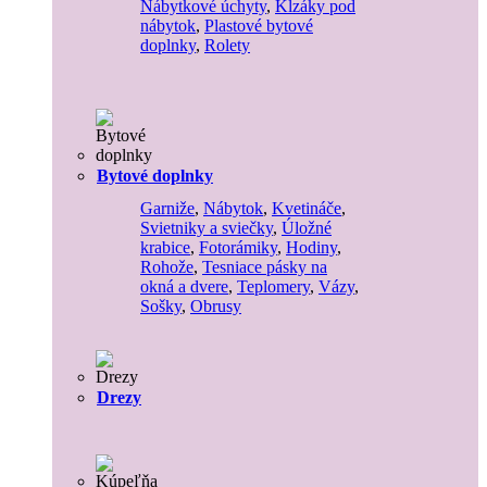
Nábytkové úchyty
,
Klzáky pod
nábytok
,
Plastové bytové
doplnky
,
Rolety
Bytové doplnky
Garniže
,
Nábytok
,
Kvetináče
,
Svietniky a sviečky
,
Úložné
krabice
,
Fotorámiky
,
Hodiny
,
Rohože
,
Tesniace pásky na
okná a dvere
,
Teplomery
,
Vázy
,
Sošky
,
Obrusy
Drezy