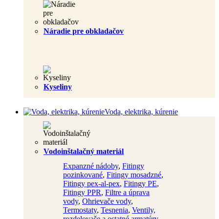
Náradie pre obkladačov
Kyseliny
Voda, elektrika, kúrenie
Vodoinštalačný materiál
Expanzné nádoby
,
Fitingy
pozinkované
,
Fitingy mosadzné
,
Fitingy pex-al-pex
,
Fitingy PE
,
Fitingy PPR
,
Filtre a úprava
vody
,
Ohrievače vody
,
Termostaty
,
Tesnenia
,
Ventily,
rozdelovače a ostatné armatúry
,