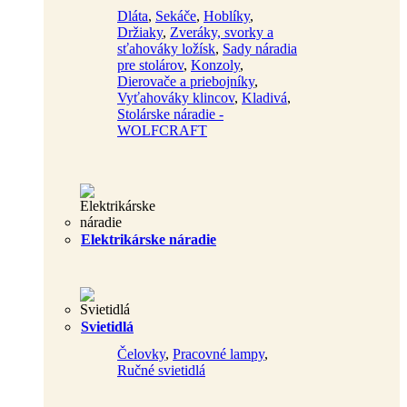
Dláta
,
Sekáče
,
Hoblíky
,
Držiaky
,
Zveráky, svorky a
sťahováky ložísk
,
Sady náradia
pre stolárov
,
Konzoly
,
Dierovače a priebojníky
,
Vyťahováky klincov
,
Kladivá
,
Stolárske náradie -
WOLFCRAFT
Elektrikárske náradie
Svietidlá
Čelovky
,
Pracovné lampy
,
Ručné svietidlá