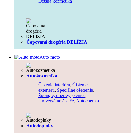
Detská kozmetika
Čapovaná drogéria DELÍZIA
Auto-moto
Autokozmetika
Čistenie interiéru
,
Čistenie
exteriéru
,
Špeciálne ošetrenie
,
Špongie, utierky, jelenice
,
Univerzálne čističe
,
Autochémia
Autodoplnky