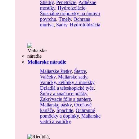
Stierky
,
Penetrácie
,
Adhézne
mostíky
,
Hydroizolácie
,
Špeciálne prípravky na úpravu
povrchu
,
Tmely
,
Ochrana
muriva
,
Sadry
,
Hydrofobizácia
Maliarske náradie
Maliarske štetky
,
Štetce
,
Valčeky
,
Maliarske sady
,
Vaničky, kelímky a mriežky
,
Držadlá a teleskopické tyče
,
Šnúry a značiace prášky
,
Zakrývacie fólie a papiere
,
Maliarske pásky
,
Oceľové
kartáče
,
Špachtle
,
Ochranné
pomôcky a doplnky
,
Maliarske
vedrá a vaničky