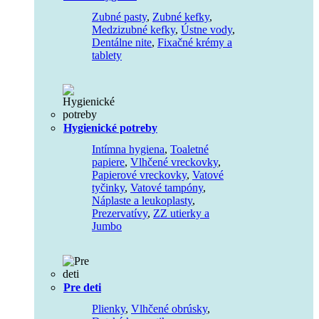
Zubné pasty
,
Zubné kefky
,
Medzizubné kefky
,
Ústne vody
,
Dentálne nite
,
Fixačné krémy a
tablety
Hygienické potreby
Intímna hygiena
,
Toaletné
papiere
,
Vlhčené vreckovky
,
Papierové vreckovky
,
Vatové
tyčinky
,
Vatové tampóny
,
Náplaste a leukoplasty
,
Prezervatívy
,
ZZ utierky a
Jumbo
Pre deti
Plienky
,
Vlhčené obrúsky
,