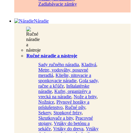
Zadlabávacie zámky
Náradie
Ručné náradie a nástroje
Sady ručného náradia
,
Kladivá
,
Metre, vodováhy, posuvné
meradlá
,
Kliešte, nitovacie a
sponkovacie náradie
,
Gola sady,
račne a kľúče
,
Inštalatérske
náradie
,
Kufre, organizéry a
vrecká na náradie
,
Nože a brity
,
Nožnice
,
Plynové horáky a
príslušenstvo
,
Ručné píly
,
Sekery
,
Stopkové frézy
,
Skrutkovače a bity
,
Pracovné
stojany
,
Vrtáky do betónu a
sekáče
,
Vrtáky do dreva
,
Vrtáky