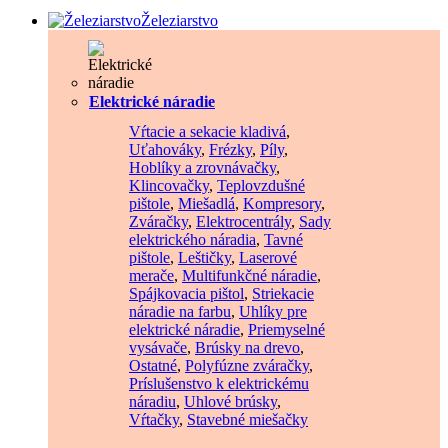
Železiarstvo
Elektrické náradie
Vŕtacie a sekacie kladivá
,
Uťahováky
,
Frézky
,
Píly
,
Hoblíky a zrovnávačky
,
Klincovačky
,
Teplovzdušné
pištole
,
Miešadlá
,
Kompresory
,
Zváračky
,
Elektrocentrály
,
Sady
elektrického náradia
,
Tavné
pištole
,
Leštičky
,
Laserové
merače
,
Multifunkčné náradie
,
Spájkovacia pištol
,
Striekacie
náradie na farbu
,
Uhlíky pre
elektrické náradie
,
Priemyselné
vysávače
,
Brúsky na drevo
,
Ostatné
,
Polyfúzne zváračky
,
Príslušenstvo k elektrickému
náradiu
,
Uhlové brúsky
,
Vŕtačky
,
Stavebné miešačky