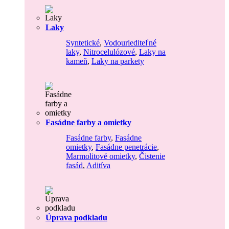
Laky
Syntetické
,
Vodouriediteľné
laky
,
Nitrocelulózové
,
Laky na
kameň
,
Laky na parkety
Fasádne farby a omietky
Fasádne farby
,
Fasádne
omietky
,
Fasádne penetrácie
,
Marmolitové omietky
,
Čistenie
fasád
,
Aditíva
Úprava podkladu