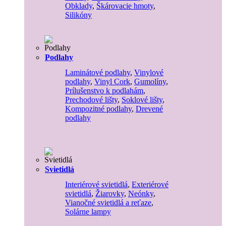
Obklady
,
Škárovacie hmoty
,
Silikóny
Podlahy
Laminátové podlahy
,
Vinylové
podlahy
,
Vinyl Cork
,
Gumolíny
,
Prílušenstvo k podlahám
,
Prechodové lišty
,
Soklové lišty
,
Kompozitné podlahy
,
Drevené
podlahy
Svietidlá
Interiérové svietidlá
,
Exteriérové
svietidlá
,
Žiarovky
,
Neónky
,
Vianočné svietidlá a reťaze
,
Solárne lampy