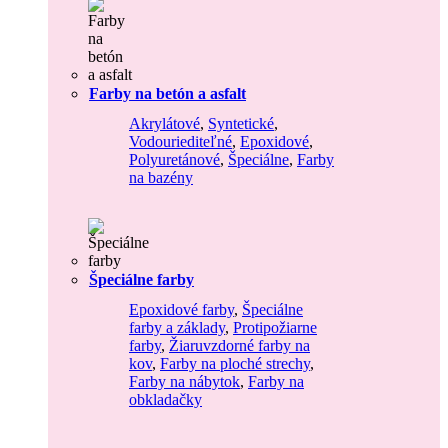
Farby na betón a asfalt
Akrylátové
,
Syntetické
,
Vodouriediteľné
,
Epoxidové
,
Polyuretánové
,
Špeciálne
,
Farby
na bazény
Špeciálne farby
Epoxidové farby
,
Špeciálne
farby a základy
,
Protipožiarne
farby
,
Žiaruvzdorné farby na
kov
,
Farby na ploché strechy
,
Farby na nábytok
,
Farby na
obkladačky