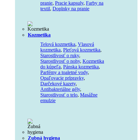
pranie
,
Pracie kapsuly
,
Farby na
textil
,
Doplnky na pranie
Kozmetika
Telová kozmetika
,
Vlasová
kozmetika
,
Pleťová kozmetika
,
Starostlivosť o ruky
,
Starostlivosť o nohy
,
Kozmetika
do kúpeľa
,
Pánska kozmetika
,
Parfémy a toaletné vody
,
Opaľovacie prípravky
,
Darčekové kazety
,
Antibakteriálne gély
,
Starostlivosť o telo
,
Masážne
emulzie
Zubná hygiena