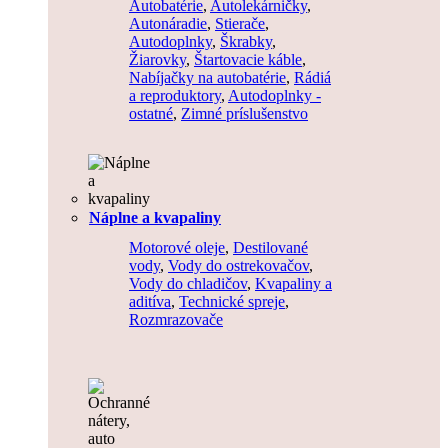
Autobatérie
,
Autolekárničky
,
Autonáradie
,
Stierače
,
Autodoplnky
,
Škrabky
,
Žiarovky
,
Štartovacie káble
,
Nabíjačky na autobatérie
,
Rádiá
a reproduktory
,
Autodoplnky -
ostatné
,
Zimné príslušenstvo
Náplne a kvapaliny
Motorové oleje
,
Destilované
vody
,
Vody do ostrekovačov
,
Vody do chladičov
,
Kvapaliny a
aditíva
,
Technické spreje
,
Rozmrazovače