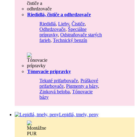
Riedidlá, čističe a odhrdzovače
Riedidlá
,
Liehy
,
Čističe
,
Odhrdzovače
,
Špeciálne
prípravky
,
Odstraňovače starých
farieb
,
Technický benzín
Tónovacie prípravky
Tekuté prifarbovače
,
Práškové
prifarbovače
,
Pigmenty a bázy
,
Zinková beloba
,
Tónovacie
bázy
Lepidlá, tmely, peny