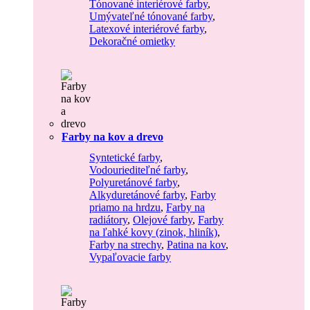
Tónované interiérové farby
,
Umývateľné tónované farby
,
Latexové interiérové farby
,
Dekoračné omietky
Farby na kov a drevo
Syntetické farby
,
Vodouriediteľné farby
,
Polyuretánové farby
,
Alkyduretánové farby
,
Farby
priamo na hrdzu
,
Farby na
radiátory
,
Olejové farby
,
Farby
na ľahké kovy (zinok, hliník)
,
Farby na strechy
,
Patina na kov
,
Vypaľovacie farby