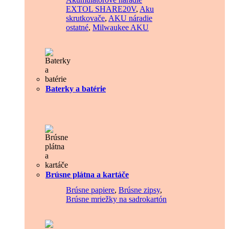
EXTOL SHARE20V
,
Aku
skrutkovače
,
AKU náradie
ostatné
,
Milwaukee AKU
Baterky a batérie
Brúsne plátna a kartáče
Brúsne papiere
,
Brúsne zipsy
,
Brúsne mriežky na sadrokartón