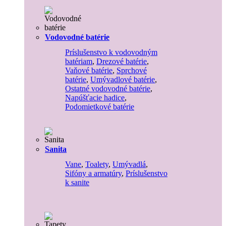
Vodovodné batérie
Príslušenstvo k vodovodným
batériam
,
Drezové batérie
,
Vaňové batérie
,
Sprchové
batérie
,
Umývadlové batérie
,
Ostatné vodovodné batérie
,
Napúšťacie hadice
,
Podomietkové batérie
Sanita
Vane
,
Toalety
,
Umývadlá
,
Sifóny a armatúry
,
Príslušenstvo
k sanite