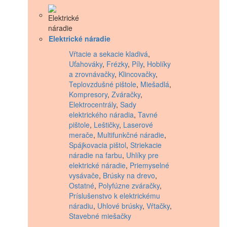
Elektrické náradie
Vŕtacie a sekacie kladivá
,
Uťahováky
,
Frézky
,
Píly
,
Hoblíky
a zrovnávačky
,
Klincovačky
,
Teplovzdušné pištole
,
Miešadlá
,
Kompresory
,
Zváračky
,
Elektrocentrály
,
Sady
elektrického náradia
,
Tavné
pištole
,
Leštičky
,
Laserové
merače
,
Multifunkčné náradie
,
Spájkovacia pištol
,
Striekacie
náradie na farbu
,
Uhlíky pre
elektrické náradie
,
Priemyselné
vysávače
,
Brúsky na drevo
,
Ostatné
,
Polyfúzne zváračky
,
Príslušenstvo k elektrickému
náradiu
,
Uhlové brúsky
,
Vŕtačky
,
Stavebné miešačky