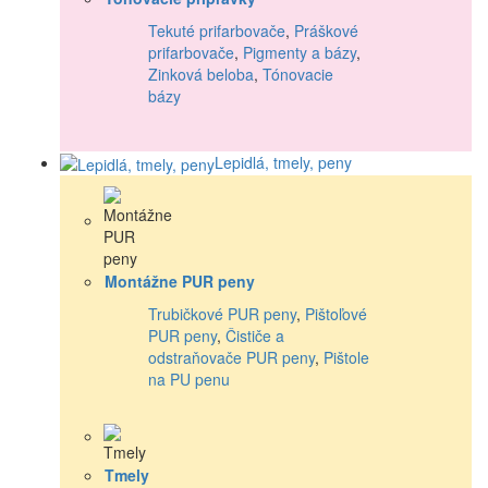
Tekuté prifarbovače
,
Práškové
prifarbovače
,
Pigmenty a bázy
,
Zinková beloba
,
Tónovacie
bázy
Lepidlá, tmely, peny
Montážne PUR peny
Trubičkové PUR peny
,
Pištoľové
PUR peny
,
Čističe a
odstraňovače PUR peny
,
Pištole
na PU penu
Tmely