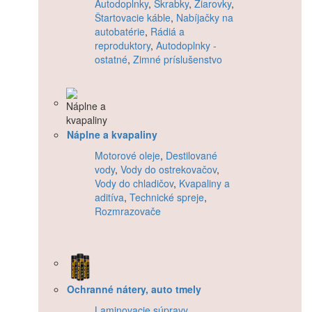
Autodoplnky
,
Škrabky
,
Žiarovky
,
Štartovacie káble
,
Nabíjačky na
autobatérie
,
Rádiá a
reproduktory
,
Autodoplnky -
ostatné
,
Zimné príslušenstvo
Náplne a kvapaliny
Motorové oleje
,
Destilované
vody
,
Vody do ostrekovačov
,
Vody do chladičov
,
Kvapaliny a
aditíva
,
Technické spreje
,
Rozmrazovače
Ochranné nátery, auto tmely
Laminovacie súpravy
,