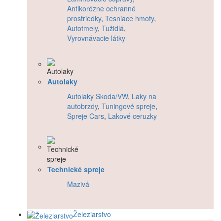
Antikorózne ochranné
prostriedky
,
Tesniace hmoty
,
Autotmely
,
Tužidlá
,
Vyrovnávacie látky
Autolaky
Autolaky Škoda/VW
,
Laky na
autobrzdy
,
Tuningové spreje
,
Spreje Cars
,
Lakové ceruzky
Technické spreje
Mazivá
Železiarstvo