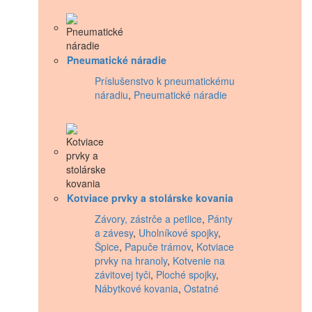
Pneumatické náradie
Príslušenstvo k pneumatickému
náradiu
,
Pneumatické náradie
Kotviace prvky a stolárske kovania
Závory, zástrče a petlice
,
Pánty
a závesy
,
Uholníkové spojky
,
Špice
,
Papuče trámov
,
Kotviace
prvky na hranoly
,
Kotvenie na
závitovej tyči
,
Ploché spojky
,
Nábytkové kovania
,
Ostatné