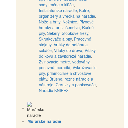
sady, račne a kľúče
,
Inštalatérske náradie
,
Kufre,
organizéry a vrecká na náradie
,
Nože a brity
,
Nožnice
,
Plynové
horáky a príslušenstvo
,
Ručné
píly
,
Sekery
,
Stopkové frézy
,
Skrutkovače a bity
,
Pracovné
stojany
,
Vrtáky do betónu a
sekáče
,
Vrtáky do dreva
,
Vrtáky
do kovu a závitorezé náradie
,
Zvinovacie metre, vodováhy,
posuvné meradlá
,
Vykružovacie
píly, priamočiare a chvostové
pláty
,
Brúsne, rezné náradie a
nástroje
,
Ceruzky a popisovače
,
Náradie KNIPEX
Murárske náradie