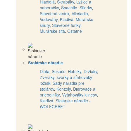
Hladidlá
,
Škrabáky
,
Lyžice a
naberačky
,
Špachtle
,
Stierky
,
Stavebné vedrá
,
Miešadlá
,
Vodováhy
,
Kladivá
,
Murárske
šnúry
,
Stavebné fúriky
,
Murárske sitá
,
Ostatné
Stolárske náradie
Dláta
,
Sekáče
,
Hoblíky
,
Držiaky
,
Zveráky, svorky a sťahováky
ložísk
,
Sady náradia pre
stolárov
,
Konzoly
,
Dierovače a
priebojníky
,
Vyťahováky klincov
,
Kladivá
,
Stolárske náradie -
WOLFCRAFT