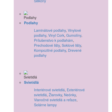
Silikóny
Podlahy
Laminátové podlahy
,
Vinylové
podlahy
,
Vinyl Cork
,
Gumolíny
,
Prílušenstvo k podlahám
,
Prechodové lišty
,
Soklové lišty
,
Kompozitné podlahy
,
Drevené
podlahy
Svietidlá
Interiérové svietidlá
,
Exteriérové
svietidlá
,
Žiarovky
,
Neónky
,
Vianočné svietidlá a reťaze
,
Solárne lampy