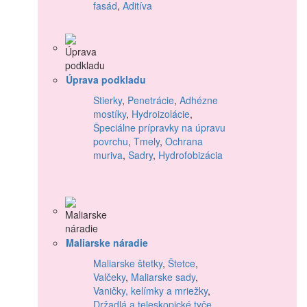
fasád
,
Aditíva
Úprava podkladu
Stierky
,
Penetrácie
,
Adhézne
mostíky
,
Hydroizolácie
,
Špeciálne prípravky na úpravu
povrchu
,
Tmely
,
Ochrana
muriva
,
Sadry
,
Hydrofobizácia
Maliarske náradie
Maliarske štetky
,
Štetce
,
Valčeky
,
Maliarske sady
,
Vaničky, kelímky a mriežky
,
Držadlá a teleskopické tyče
,