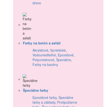
drevo
Farby na betón a asfalt
Akrylátové
,
Syntetické
,
Vodouriediteľné
,
Epoxidové
,
Polyuretánové
,
Špeciálne
,
Farby na bazény
Špeciálne farby
Epoxidové farby
,
Špeciálne
farby a základy
,
Protipožiarne
farby
,
Žiaruvzdorné farby na