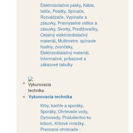
Elektroizolačné pásky
,
Káble
,
Ističe
,
Poistky
,
Spínače
,
Rozvádzače
,
Vypínače a
zásuvky
,
Priemyselné vidlice a
zásuvky
,
Svorky
,
Predlžovačky
,
Ostatný elektroinštalačný
materiál
,
Multimetre, spínacie
hodiny, zvončeky
,
Elektroinštalačný materiál
,
Informačné, príkazové a
zákazové tabuľky
Vykurovacia technika
Krby, kachle a sporáky
,
Sporáky
,
Ohrievače vody
,
Dymovody
,
Príslušentvo ku
krbom
,
Krbové mriežky
,
Prenosné ohrievače -