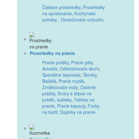
Čistiace prostriedky
,
Prostriedky
na upratovanie
,
Kuchynské
potreby
,
Osviežovače vzduchu
Prostriedky na pranie
Pracie prášky
,
Pracie gély
,
Aviváže
,
Odstraňovače škvŕn
,
Špeciálne tepovače
,
Škroby
,
Bielidlá
,
Pracie mydlá
,
Zmäkčovače vody
,
Čistenie
práčky
,
Šnúry a štipce na
prádlo, sušiaky
,
Tablety na
pranie
,
Pracie kapsuly
,
Farby
na textil
,
Doplnky na pranie