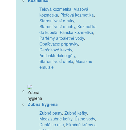
Kozmetika
Telová kozmetika
,
Vlasová
kozmetika
,
Pleťová kozmetika
,
Starostlivosť o ruky
,
Starostlivosť o nohy
,
Kozmetika
do kúpeľa
,
Pánska kozmetika
,
Parfémy a toaletné vody
,
Opaľovacie prípravky
,
Darčekové kazety
,
Antibakteriálne gély
,
Starostlivosť o telo
,
Masážne
emulzie
Zubná hygiena
Zubné pasty
,
Zubné kefky
,
Medzizubné kefky
,
Ústne vody
,
Dentálne nite
,
Fixačné krémy a