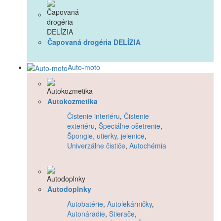
Čapovaná drogéria DELÍZIA
Auto-moto
Autokozmetika
Čistenie interiéru
,
Čistenie
exteriéru
,
Špeciálne ošetrenie
,
Špongie, utierky, jelenice
,
Univerzálne čističe
,
Autochémia
Autodoplnky
Autobatérie
,
Autolekárničky
,
Autonáradie
,
Stierače
,