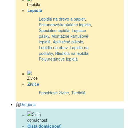
Lepidlá
Lepidlá na drevo a papier
,
Sekundové/kontaktné lepidlá
,
Špeciálne lepidlá
,
Lepiace
pásky
,
Montážne kartušové
lepidlá
,
Aplikačné pištole
,
Lepidlá na obuv
,
Lepidlá na
podlahy
,
Riedidlá na lepidlá
,
Polyuretánové lepidlá
Živice
Epoxidové živice
,
Tvrdidlá
Drogéria
Čistá domácnosť