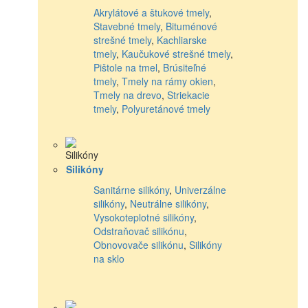
Akrylátové a štukové tmely
,
Stavebné tmely
,
Bituménové
strešné tmely
,
Kachliarske
tmely
,
Kaučukové strešné tmely
,
Pištole na tmel
,
Brúsiteľné
tmely
,
Tmely na rámy okien
,
Tmely na drevo
,
Striekacie
tmely
,
Polyuretánové tmely
Silikóny
Sanitárne silikóny
,
Univerzálne
silikóny
,
Neutrálne silikóny
,
Vysokoteplotné silikóny
,
Odstraňovač silikónu
,
Obnovovače silikónu
,
Silikóny
na sklo