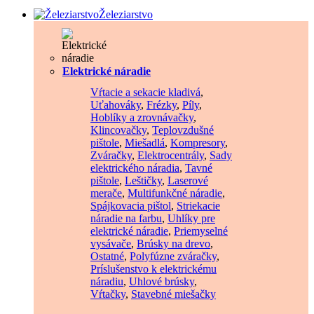
Železiarstvo
Elektrické náradie
Vŕtacie a sekacie kladivá
,
Uťahováky
,
Frézky
,
Píly
,
Hoblíky a zrovnávačky
,
Klincovačky
,
Teplovzdušné
pištole
,
Miešadlá
,
Kompresory
,
Zváračky
,
Elektrocentrály
,
Sady
elektrického náradia
,
Tavné
pištole
,
Leštičky
,
Laserové
merače
,
Multifunkčné náradie
,
Spájkovacia pištol
,
Striekacie
náradie na farbu
,
Uhlíky pre
elektrické náradie
,
Priemyselné
vysávače
,
Brúsky na drevo
,
Ostatné
,
Polyfúzne zváračky
,
Príslušenstvo k elektrickému
náradiu
,
Uhlové brúsky
,
Vŕtačky
,
Stavebné miešačky