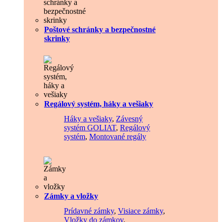
Poštové schránky a bezpečnostné
skrinky
Regálový systém, háky a vešiaky
Háky a vešiaky
,
Závesný
systém GOLIAT
,
Regálový
systém
,
Montované regály
Zámky a vložky
Prídavné zámky
,
Visiace zámky
,
Vložky do zámkov
,