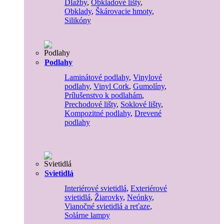
Dlažby
,
Obkladové lišty
,
Obklady
,
Škárovacie hmoty
,
Silikóny
Podlahy
Laminátové podlahy
,
Vinylové
podlahy
,
Vinyl Cork
,
Gumolíny
,
Prílušenstvo k podlahám
,
Prechodové lišty
,
Soklové lišty
,
Kompozitné podlahy
,
Drevené
podlahy
Svietidlá
Interiérové svietidlá
,
Exteriérové
svietidlá
,
Žiarovky
,
Neónky
,
Vianočné svietidlá a reťaze
,
Solárne lampy