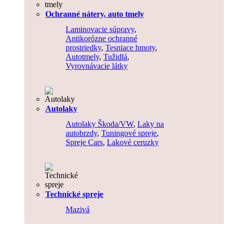
Ochranné nátery, auto tmely
Laminovacie súpravy
,
Antikorózne ochranné
prostriedky
,
Tesniace hmoty
,
Autotmely
,
Tužidlá
,
Vyrovnávacie látky
Autolaky
Autolaky Škoda/VW
,
Laky na
autobrzdy
,
Tuningové spreje
,
Spreje Cars
,
Lakové ceruzky
Technické spreje
Mazivá