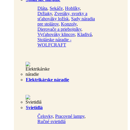
Dláta
,
Sekáče
,
Hoblíky
,
Držiaky
,
Zveráky, svorky a
sťahováky ložísk
,
Sady náradia
pre stolárov
,
Konzoly
,
Dierovače a priebojníky
,
Vyťahováky klincov
,
Kladivá
,
Stolárske náradie -
WOLFCRAFT
Elektrikárske náradie
Svietidlá
Čelovky
,
Pracovné lampy
,
Ručné svietidlá