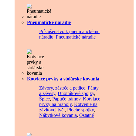
Pneumatické náradie
Príslušenstvo k pneumatickému
náradiu
,
Pneumatické náradie
Kotviace prvky a stolárske kovania
Závory, zástrče a petlice
,
Pánty
a závesy
,
Uholníkové spojky
,
Špice
,
Papuče trámov
,
Kotviace
prvky na hranoly
,
Kotvenie na
závitovej tyči
,
Ploché spojky
,
Nábytkové kovania
,
Ostatné