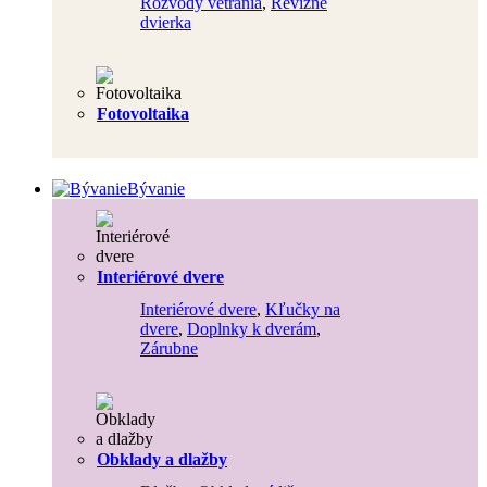
Rozvody vetrania
,
Revízne
dvierka
Fotovoltaika
Bývanie
Interiérové dvere
Interiérové dvere
,
Kľučky na
dvere
,
Doplnky k dverám
,
Zárubne
Obklady a dlažby