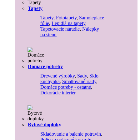
Tapety
Tapety
,
Fototapety
,
Samolepiace
fólie
,
Lepidlá na tapety
,
Tapetovacie náradie
,
Nálepky
na stenu
Domáce potreby
Drevené výrobky
,
Sady
,
Sklo
kuchynka
,
Smaltované riady
,
Domáce potreby - ostatné
,
Dekorácie interiér
Bytové doplnky
Skladovanie a balenie potravín
,
Police a policové konzoly
,