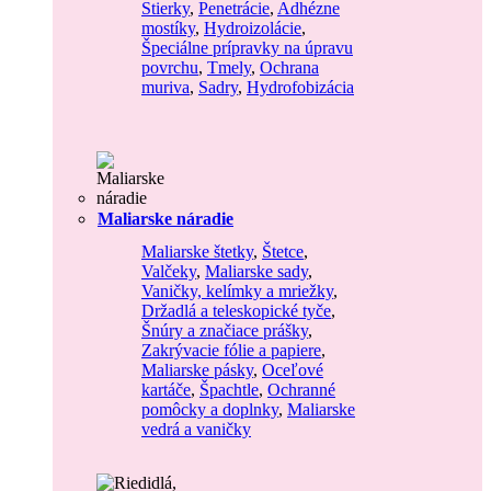
Stierky
,
Penetrácie
,
Adhézne
mostíky
,
Hydroizolácie
,
Špeciálne prípravky na úpravu
povrchu
,
Tmely
,
Ochrana
muriva
,
Sadry
,
Hydrofobizácia
Maliarske náradie
Maliarske štetky
,
Štetce
,
Valčeky
,
Maliarske sady
,
Vaničky, kelímky a mriežky
,
Držadlá a teleskopické tyče
,
Šnúry a značiace prášky
,
Zakrývacie fólie a papiere
,
Maliarske pásky
,
Oceľové
kartáče
,
Špachtle
,
Ochranné
pomôcky a doplnky
,
Maliarske
vedrá a vaničky