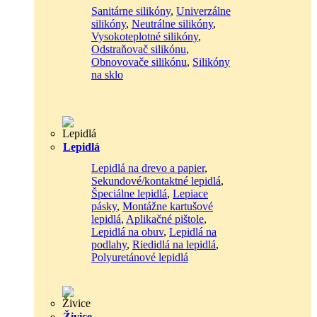
Sanitárne silikóny
,
Univerzálne
silikóny
,
Neutrálne silikóny
,
Vysokoteplotné silikóny
,
Odstraňovač silikónu
,
Obnovovače silikónu
,
Silikóny
na sklo
Lepidlá
Lepidlá na drevo a papier
,
Sekundové/kontaktné lepidlá
,
Špeciálne lepidlá
,
Lepiace
pásky
,
Montážne kartušové
lepidlá
,
Aplikačné pištole
,
Lepidlá na obuv
,
Lepidlá na
podlahy
,
Riedidlá na lepidlá
,
Polyuretánové lepidlá
Živice