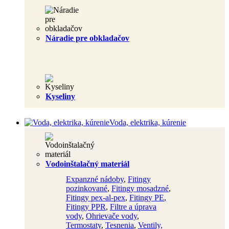
Náradie pre obkladačov
Kyseliny
Voda, elektrika, kúrenie
Vodoinštalačný materiál
Expanzné nádoby
,
Fitingy
pozinkované
,
Fitingy mosadzné
,
Fitingy pex-al-pex
,
Fitingy PE
,
Fitingy PPR
,
Filtre a úprava
vody
,
Ohrievače vody
,
Termostaty
,
Tesnenia
,
Ventily,