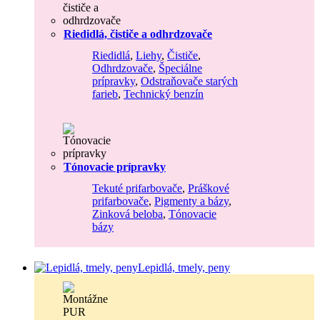
Riedidlá, čističe a odhrdzovače
Riedidlá
,
Liehy
,
Čističe
,
Odhrdzovače
,
Špeciálne
prípravky
,
Odstraňovače starých
farieb
,
Technický benzín
Tónovacie prípravky
Tekuté prifarbovače
,
Práškové
prifarbovače
,
Pigmenty a bázy
,
Zinková beloba
,
Tónovacie
bázy
Lepidlá, tmely, peny