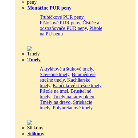
Montážne PUR peny
Trubičkové PUR peny
,
Pištoľové PUR peny
,
Čističe a
odstraňovače PUR peny
,
Pištole
na PU penu
Tmely
Akrylátové a štukové tmely
,
Stavebné tmely
,
Bituménové
strešné tmely
,
Kachliarske
tmely
,
Kaučukové strešné tmely
,
Pištole na tmel
,
Brúsiteľné
tmely
,
Tmely na rámy okien
,
Tmely na drevo
,
Striekacie
tmely
,
Polyuretánové tmely
Silikóny