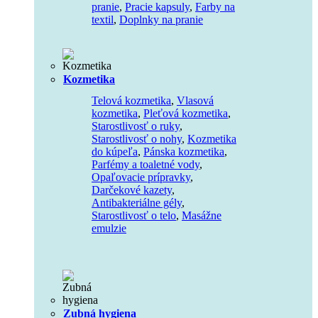
pranie
,
Pracie kapsuly
,
Farby na
textil
,
Doplnky na pranie
Kozmetika
Telová kozmetika
,
Vlasová
kozmetika
,
Pleťová kozmetika
,
Starostlivosť o ruky
,
Starostlivosť o nohy
,
Kozmetika
do kúpeľa
,
Pánska kozmetika
,
Parfémy a toaletné vody
,
Opaľovacie prípravky
,
Darčekové kazety
,
Antibakteriálne gély
,
Starostlivosť o telo
,
Masážne
emulzie
Zubná hygiena