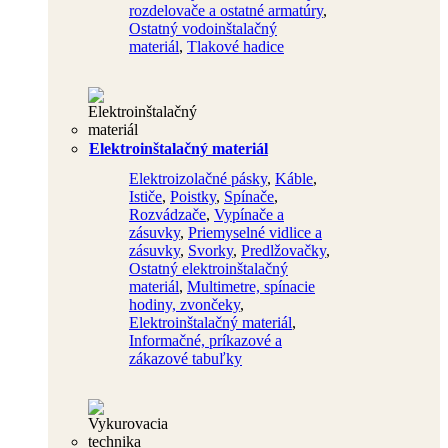
rozdelovače a ostatné armatúry
,
Ostatný vodoinštalačný
materiál
,
Tlakové hadice
Elektroinštalačný materiál
Elektroizolačné pásky
,
Káble
,
Ističe
,
Poistky
,
Spínače
,
Rozvádzače
,
Vypínače a
zásuvky
,
Priemyselné vidlice a
zásuvky
,
Svorky
,
Predlžovačky
,
Ostatný elektroinštalačný
materiál
,
Multimetre, spínacie
hodiny, zvončeky
,
Elektroinštalačný materiál
,
Informačné, príkazové a
zákazové tabuľky