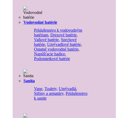
Vodovodné batérie
Príslušenstvo k vodovodným
batériam
,
Drezové batérie
,
Vaňové batérie
,
Sprchové
batérie
,
Umývadlové batérie
,
Ostatné vodovodné batérie
,
Napúšťacie hadice
,
Podomietkové batérie
Sanita
Vane
,
Toalety
,
Umývadlá
,
Sifóny a armatúry
,
Príslušenstvo
k sanite