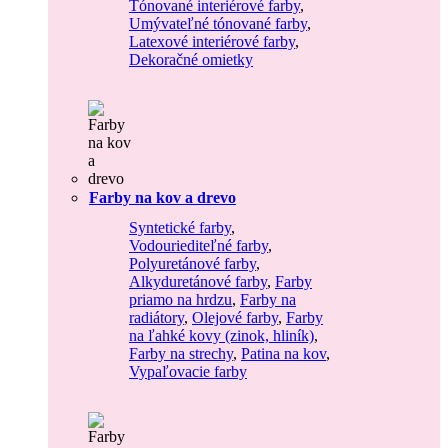
Tónované interiérové farby
,
Umývateľné tónované farby
,
Latexové interiérové farby
,
Dekoračné omietky
Farby na kov a drevo
Syntetické farby
,
Vodouriediteľné farby
,
Polyuretánové farby
,
Alkyduretánové farby
,
Farby
priamo na hrdzu
,
Farby na
radiátory
,
Olejové farby
,
Farby
na ľahké kovy (zinok, hliník)
,
Farby na strechy
,
Patina na kov
,
Vypaľovacie farby