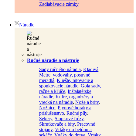
Zadlabávacie zámky
Náradie
Ručné náradie a nástroje
Sady ručného náradia
,
Kladivá
,
Metre, vodováhy, posuvné
meradlá
,
Kliešte, nitovacie a
sponkovacie náradie
,
Gola sady,
račne a kľúče
,
Inštalatérske
náradie
,
Kufre, organizéry a
vrecká na náradie
,
Nože a brity
,
Nožnice
,
Plynové horáky a
príslušenstvo
,
Ručné píly
,
Sekery
,
Stopkové frézy
,
Skrutkovače a bity
,
Pracovné
stojany
,
Vrtáky do betónu a
sekáče
,
Vrtáky do dreva
,
Vrtáky