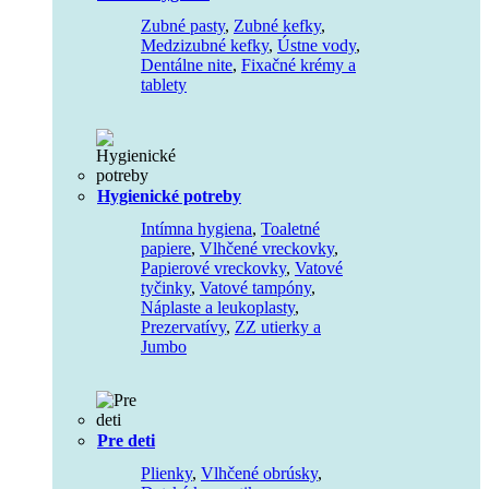
Zubné pasty
,
Zubné kefky
,
Medzizubné kefky
,
Ústne vody
,
Dentálne nite
,
Fixačné krémy a
tablety
Hygienické potreby
Intímna hygiena
,
Toaletné
papiere
,
Vlhčené vreckovky
,
Papierové vreckovky
,
Vatové
tyčinky
,
Vatové tampóny
,
Náplaste a leukoplasty
,
Prezervatívy
,
ZZ utierky a
Jumbo
Pre deti
Plienky
,
Vlhčené obrúsky
,