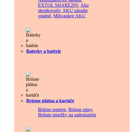
EXTOL SHARE20V
,
Aku
skrutkovače
,
AKU náradie
ostatné
,
Milwaukee AKU
Baterky a batérie
Brúsne plátna a kartáče
Brúsne papiere
,
Brúsne zipsy
,
Brúsne mriežky na sadrokartón