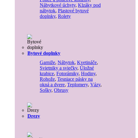
Nábytkové úchyty
,
Klzáky pod
nábytok
,
Plastové bytové
doplnky
,
Rolety
Bytové doplnky
Garniže
,
Nábytok
,
Kvetináče
,
Svietniky a sviečky
,
Úložné
krabice
,
Fotorámiky
,
Hodiny
,
Rohože
,
Tesniace pásky na
okná a dvere
,
Teplomery
,
Vázy
,
Sošky
,
Obrusy
Drezy