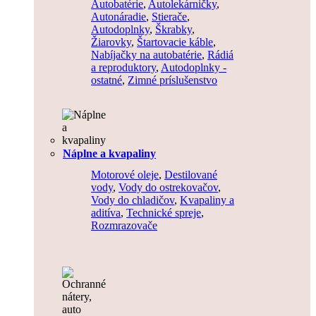
Autobatérie
,
Autolekárničky
,
Autonáradie
,
Stierače
,
Autodoplnky
,
Škrabky
,
Žiarovky
,
Štartovacie káble
,
Nabíjačky na autobatérie
,
Rádiá
a reproduktory
,
Autodoplnky -
ostatné
,
Zimné príslušenstvo
Náplne a kvapaliny
Motorové oleje
,
Destilované
vody
,
Vody do ostrekovačov
,
Vody do chladičov
,
Kvapaliny a
aditíva
,
Technické spreje
,
Rozmrazovače