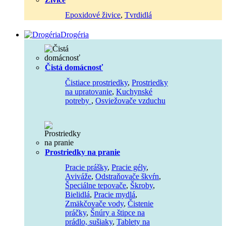
Epoxidové živice
,
Tvrdidlá
Drogéria
Čistá domácnosť
Čistiace prostriedky
,
Prostriedky
na upratovanie
,
Kuchynské
potreby
,
Osviežovače vzduchu
Prostriedky na pranie
Pracie prášky
,
Pracie gély
,
Aviváže
,
Odstraňovače škvŕn
,
Špeciálne tepovače
,
Škroby
,
Bielidlá
,
Pracie mydlá
,
Zmäkčovače vody
,
Čistenie
práčky
,
Šnúry a štipce na
prádlo, sušiaky
,
Tablety na