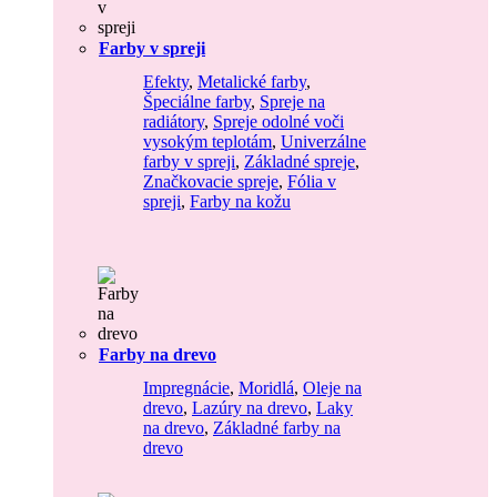
Farby v spreji
Efekty
,
Metalické farby
,
Špeciálne farby
,
Spreje na
radiátory
,
Spreje odolné voči
vysokým teplotám
,
Univerzálne
farby v spreji
,
Základné spreje
,
Značkovacie spreje
,
Fólia v
spreji
,
Farby na kožu
Farby na drevo
Impregnácie
,
Moridlá
,
Oleje na
drevo
,
Lazúry na drevo
,
Laky
na drevo
,
Základné farby na
drevo