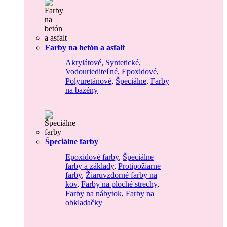
Farby na betón a asfalt
Akrylátové
,
Syntetické
,
Vodouriediteľné
,
Epoxidové
,
Polyuretánové
,
Špeciálne
,
Farby
na bazény
Špeciálne farby
Epoxidové farby
,
Špeciálne
farby a základy
,
Protipožiarne
farby
,
Žiaruvzdorné farby na
kov
,
Farby na ploché strechy
,
Farby na nábytok
,
Farby na
obkladačky