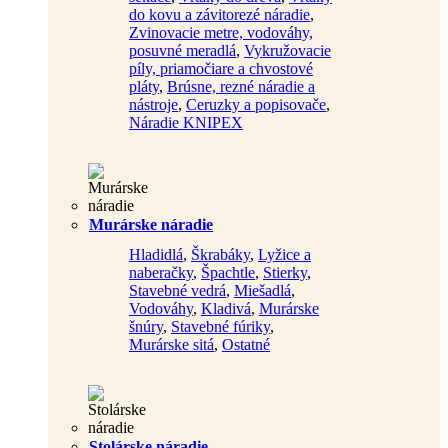
do kovu a závitorezé náradie
,
Zvinovacie metre, vodováhy,
posuvné meradlá
,
Vykružovacie
píly, priamočiare a chvostové
pláty
,
Brúsne, rezné náradie a
nástroje
,
Ceruzky a popisovače
,
Náradie KNIPEX
Murárske náradie
Hladidlá
,
Škrabáky
,
Lyžice a
naberačky
,
Špachtle
,
Stierky
,
Stavebné vedrá
,
Miešadlá
,
Vodováhy
,
Kladivá
,
Murárske
šnúry
,
Stavebné fúriky
,
Murárske sitá
,
Ostatné
Stolárske náradie