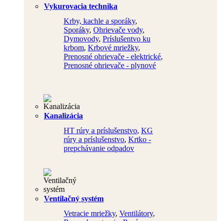
Vykurovacia technika
Krby, kachle a sporáky
,
Sporáky
,
Ohrievače vody
,
Dymovody
,
Príslušentvo ku
krbom
,
Krbové mriežky
,
Prenosné ohrievače - elektrické
,
Prenosné ohrievače - plynové
Kanalizácia
HT rúry a príslušenstvo
,
KG
rúry a príslušenstvo
,
Krtko -
prepchávanie odpadov
Ventilačný systém
Vetracie mriežky
,
Ventilátory
,