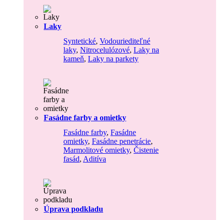
Laky
Syntetické
,
Vodouriediteľné
laky
,
Nitrocelulózové
,
Laky na
kameň
,
Laky na parkety
Fasádne farby a omietky
Fasádne farby
,
Fasádne
omietky
,
Fasádne penetrácie
,
Marmolitové omietky
,
Čistenie
fasád
,
Aditíva
Úprava podkladu