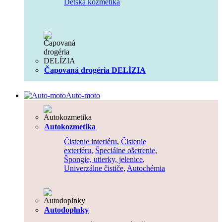
Detská kozmetika
Čapovaná drogéria DELÍZIA
Auto-moto
Autokozmetika
Čistenie interiéru
,
Čistenie
exteriéru
,
Špeciálne ošetrenie
,
Špongie, utierky, jelenice
,
Univerzálne čističe
,
Autochémia
Autodoplnky