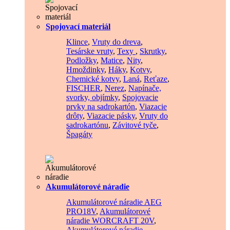
Spojovací materiál
Klince
,
Vruty do dreva
,
Tesárske vruty
,
Texy
,
Skrutky
,
Podložky
,
Matice
,
Nity
,
Hmoždinky
,
Háky
,
Kotvy
,
Chemické kotvy
,
Laná
,
Reťaze
,
FISCHER
,
Nerez
,
Napínače,
svorky, objímky
,
Spojovacie
prvky na sadrokartón
,
Viazacie
drôty
,
Viazacie pásky
,
Vruty do
sadrokartónu
,
Závitové tyče
,
Špagáty
Akumulátorové náradie
Akumulátorové náradie AEG
PRO18V
,
Akumulátorové
náradie WORCRAFT 20V
,
Akumulátorové náradie