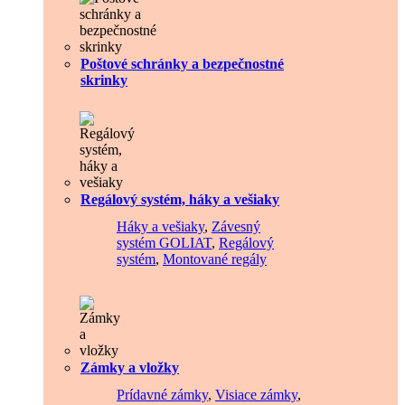
Poštové schránky a bezpečnostné
skrinky
Regálový systém, háky a vešiaky
Háky a vešiaky
,
Závesný
systém GOLIAT
,
Regálový
systém
,
Montované regály
Zámky a vložky
Prídavné zámky
,
Visiace zámky
,