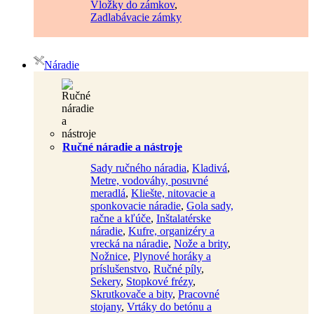
Vložky do zámkov
,
Zadlabávacie zámky
Náradie
Ručné náradie a nástroje
Sady ručného náradia
,
Kladivá
,
Metre, vodováhy, posuvné
meradlá
,
Kliešte, nitovacie a
sponkovacie náradie
,
Gola sady,
račne a kľúče
,
Inštalatérske
náradie
,
Kufre, organizéry a
vrecká na náradie
,
Nože a brity
,
Nožnice
,
Plynové horáky a
príslušenstvo
,
Ručné píly
,
Sekery
,
Stopkové frézy
,
Skrutkovače a bity
,
Pracovné
stojany
,
Vrtáky do betónu a