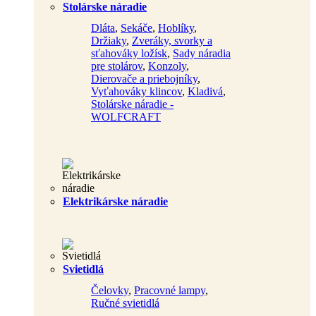
Stolárske náradie
Dláta
,
Sekáče
,
Hoblíky
,
Držiaky
,
Zveráky, svorky a
sťahováky ložísk
,
Sady náradia
pre stolárov
,
Konzoly
,
Dierovače a priebojníky
,
Vyťahováky klincov
,
Kladivá
,
Stolárske náradie -
WOLFCRAFT
Elektrikárske náradie
Svietidlá
Čelovky
,
Pracovné lampy
,
Ručné svietidlá