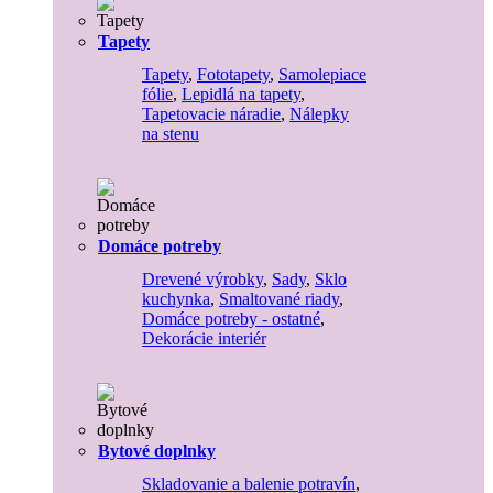
Tapety
Tapety
,
Fototapety
,
Samolepiace
fólie
,
Lepidlá na tapety
,
Tapetovacie náradie
,
Nálepky
na stenu
Domáce potreby
Drevené výrobky
,
Sady
,
Sklo
kuchynka
,
Smaltované riady
,
Domáce potreby - ostatné
,
Dekorácie interiér
Bytové doplnky
Skladovanie a balenie potravín
,