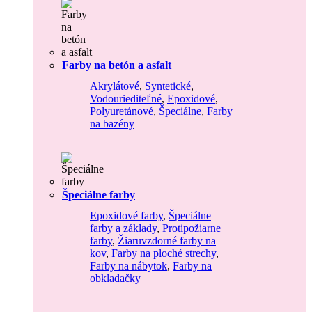
Farby na betón a asfalt
Akrylátové
,
Syntetické
,
Vodouriediteľné
,
Epoxidové
,
Polyuretánové
,
Špeciálne
,
Farby
na bazény
Špeciálne farby
Epoxidové farby
,
Špeciálne
farby a základy
,
Protipožiarne
farby
,
Žiaruvzdorné farby na
kov
,
Farby na ploché strechy
,
Farby na nábytok
,
Farby na
obkladačky