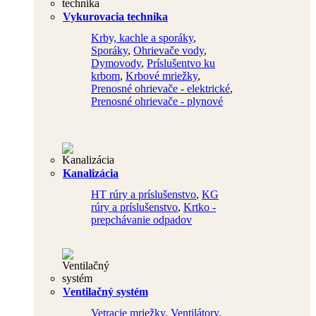
Vykurovacia technika
Krby, kachle a sporáky
,
Sporáky
,
Ohrievače vody
,
Dymovody
,
Príslušentvo ku
krbom
,
Krbové mriežky
,
Prenosné ohrievače - elektrické
,
Prenosné ohrievače - plynové
Kanalizácia
HT rúry a príslušenstvo
,
KG
rúry a príslušenstvo
,
Krtko -
prepchávanie odpadov
Ventilačný systém
Vetracie mriežky
,
Ventilátory
,