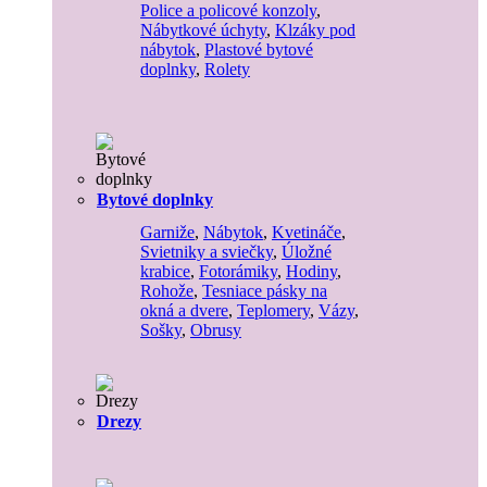
Police a policové konzoly
,
Nábytkové úchyty
,
Klzáky pod
nábytok
,
Plastové bytové
doplnky
,
Rolety
Bytové doplnky
Garniže
,
Nábytok
,
Kvetináče
,
Svietniky a sviečky
,
Úložné
krabice
,
Fotorámiky
,
Hodiny
,
Rohože
,
Tesniace pásky na
okná a dvere
,
Teplomery
,
Vázy
,
Sošky
,
Obrusy
Drezy