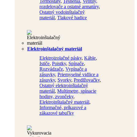
Termostaty
,
Tesnenia
,
Ventily,
rozdelovače a ostatné armatúry
,
Ostatný vodoinštalačný
materiál
,
Tlakové hadice
Elektroinštalačný materiál
Elektroizolačné pásky
,
Káble
,
Ističe
,
Poistky
,
Spínače
,
Rozvádzače
,
Vypínače a
zásuvky
,
Priemyselné vidlice a
zásuvky
,
Svorky
,
Predlžovačky
,
Ostatný elektroinštalačný
materiál
,
Multimetre, spínacie
hodiny, zvončeky
,
Elektroinštalačný materiál
,
Informačné, príkazové a
zákazové tabuľky