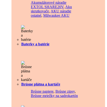
Akumulátorové náradie
EXTOL SHARE20V
,
Aku
skrutkovače
,
AKU náradie
ostatné
,
Milwaukee AKU
Baterky a batérie
Brúsne plátna a kartáče
Brúsne papiere
,
Brúsne zipsy
,
Brúsne mriežky na sadrokartón