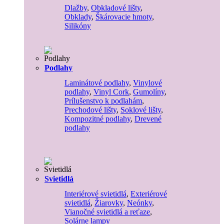
Dlažby
,
Obkladové lišty
,
Obklady
,
Škárovacie hmoty
,
Silikóny
Podlahy
Laminátové podlahy
,
Vinylové
podlahy
,
Vinyl Cork
,
Gumolíny
,
Prílušenstvo k podlahám
,
Prechodové lišty
,
Soklové lišty
,
Kompozitné podlahy
,
Drevené
podlahy
Svietidlá
Interiérové svietidlá
,
Exteriérové
svietidlá
,
Žiarovky
,
Neónky
,
Vianočné svietidlá a reťaze
,
Solárne lampy