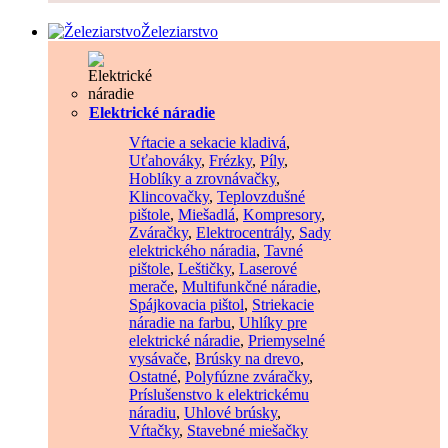
Železiarstvo
Elektrické náradie
Vŕtacie a sekacie kladivá
,
Uťahováky
,
Frézky
,
Píly
,
Hoblíky a zrovnávačky
,
Klincovačky
,
Teplovzdušné
pištole
,
Miešadlá
,
Kompresory
,
Zváračky
,
Elektrocentrály
,
Sady
elektrického náradia
,
Tavné
pištole
,
Leštičky
,
Laserové
merače
,
Multifunkčné náradie
,
Spájkovacia pištol
,
Striekacie
náradie na farbu
,
Uhlíky pre
elektrické náradie
,
Priemyselné
vysávače
,
Brúsky na drevo
,
Ostatné
,
Polyfúzne zváračky
,
Príslušenstvo k elektrickému
náradiu
,
Uhlové brúsky
,
Vŕtačky
,
Stavebné miešačky