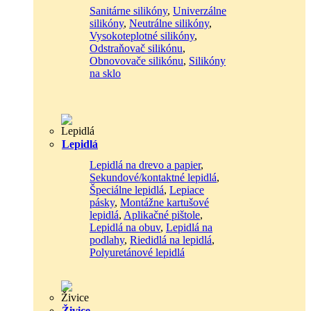
Sanitárne silikóny
,
Univerzálne
silikóny
,
Neutrálne silikóny
,
Vysokoteplotné silikóny
,
Odstraňovač silikónu
,
Obnovovače silikónu
,
Silikóny
na sklo
Lepidlá
Lepidlá na drevo a papier
,
Sekundové/kontaktné lepidlá
,
Špeciálne lepidlá
,
Lepiace
pásky
,
Montážne kartušové
lepidlá
,
Aplikačné pištole
,
Lepidlá na obuv
,
Lepidlá na
podlahy
,
Riedidlá na lepidlá
,
Polyuretánové lepidlá
Živice