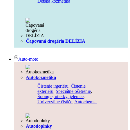
Detská kozmetika
Čapovaná drogéria DELÍZIA
Auto-moto
Autokozmetika
Čistenie interiéru
,
Čistenie
exteriéru
,
Špeciálne ošetrenie
,
Špongie, utierky, jelenice
,
Univerzálne čističe
,
Autochémia
Autodoplnky