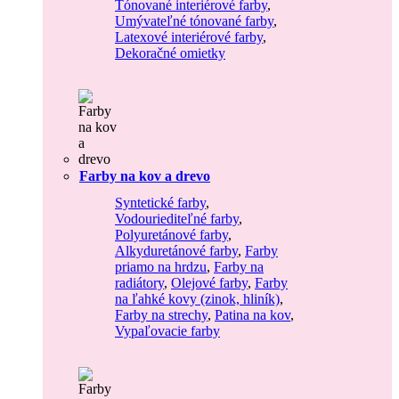
Tónované interiérové farby
,
Umývateľné tónované farby
,
Latexové interiérové farby
,
Dekoračné omietky
Farby na kov a drevo
Syntetické farby
,
Vodouriediteľné farby
,
Polyuretánové farby
,
Alkyduretánové farby
,
Farby
priamo na hrdzu
,
Farby na
radiátory
,
Olejové farby
,
Farby
na ľahké kovy (zinok, hliník)
,
Farby na strechy
,
Patina na kov
,
Vypaľovacie farby