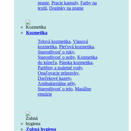
pranie
,
Pracie kapsuly
,
Farby na
textil
,
Doplnky na pranie
Kozmetika
Telová kozmetika
,
Vlasová
kozmetika
,
Pleťová kozmetika
,
Starostlivosť o ruky
,
Starostlivosť o nohy
,
Kozmetika
do kúpeľa
,
Pánska kozmetika
,
Parfémy a toaletné vody
,
Opaľovacie prípravky
,
Darčekové kazety
,
Antibakteriálne gély
,
Starostlivosť o telo
,
Masážne
emulzie
Zubná hygiena