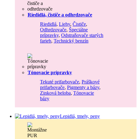
Riedidlá, čističe a odhrdzovače
Riedidlá
,
Liehy
,
Čističe
,
Odhrdzovače
,
Špeciálne
prípravky
,
Odstraňovače starých
farieb
,
Technický benzín
Tónovacie prípravky
Tekuté prifarbovače
,
Práškové
prifarbovače
,
Pigmenty a bázy
,
Zinková beloba
,
Tónovacie
bázy
Lepidlá, tmely, peny