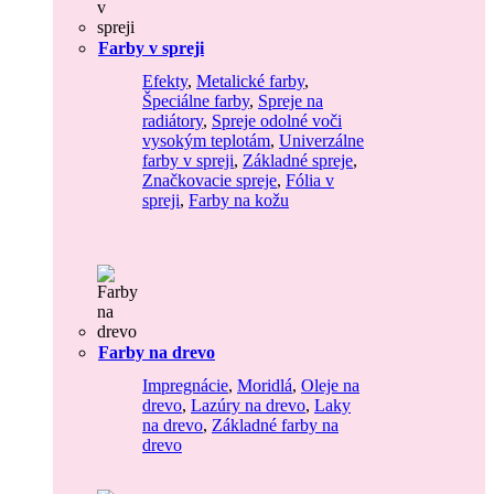
Farby v spreji
Efekty
,
Metalické farby
,
Špeciálne farby
,
Spreje na
radiátory
,
Spreje odolné voči
vysokým teplotám
,
Univerzálne
farby v spreji
,
Základné spreje
,
Značkovacie spreje
,
Fólia v
spreji
,
Farby na kožu
Farby na drevo
Impregnácie
,
Moridlá
,
Oleje na
drevo
,
Lazúry na drevo
,
Laky
na drevo
,
Základné farby na
drevo