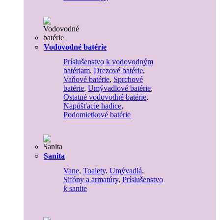
Vodovodné batérie
Príslušenstvo k vodovodným
batériam
,
Drezové batérie
,
Vaňové batérie
,
Sprchové
batérie
,
Umývadlové batérie
,
Ostatné vodovodné batérie
,
Napúšťacie hadice
,
Podomietkové batérie
Sanita
Vane
,
Toalety
,
Umývadlá
,
Sifóny a armatúry
,
Príslušenstvo
k sanite