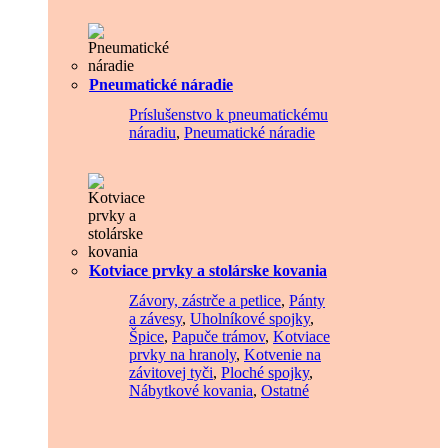
Pneumatické náradie
Príslušenstvo k pneumatickému
náradiu
,
Pneumatické náradie
Kotviace prvky a stolárske kovania
Závory, zástrče a petlice
,
Pánty
a závesy
,
Uholníkové spojky
,
Špice
,
Papuče trámov
,
Kotviace
prvky na hranoly
,
Kotvenie na
závitovej tyči
,
Ploché spojky
,
Nábytkové kovania
,
Ostatné