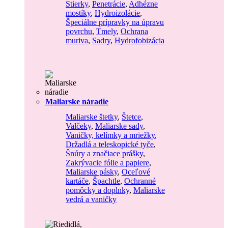
Stierky
,
Penetrácie
,
Adhézne
mostíky
,
Hydroizolácie
,
Špeciálne prípravky na úpravu
povrchu
,
Tmely
,
Ochrana
muriva
,
Sadry
,
Hydrofobizácia
Maliarske náradie
Maliarske štetky
,
Štetce
,
Valčeky
,
Maliarske sady
,
Vaničky, kelímky a mriežky
,
Držadlá a teleskopické tyče
,
Šnúry a značiace prášky
,
Zakrývacie fólie a papiere
,
Maliarske pásky
,
Oceľové
kartáče
,
Špachtle
,
Ochranné
pomôcky a doplnky
,
Maliarske
vedrá a vaničky