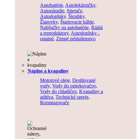
Autobatérie
,
Autolekárničky
,
Autonáradie
,
Stierače
,
Autodoplnky
,
Škrabky
,
Žiarovky
,
Štartovacie káble
,
Nabíjačky na autobatérie
,
Rádiá
a reproduktory
,
Autodoplnky -
ostatné
,
Zimné príslušenstvo
Náplne a kvapaliny
Motorové oleje
,
Destilované
vody
,
Vody do ostrekovačov
,
Vody do chladičov
,
Kvapaliny a
aditíva
,
Technické spreje
,
Rozmrazovače