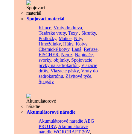
Spojovací materiál
Klince
,
Vruty do dreva
,
Tesárske vruty
,
Texy
,
Skrutky
,
Podložky
,
Matice
,
Nity
,
Hmoždinky
,
Háky
,
Kotvy
,
Chemické kotvy
,
Laná
,
Reťaze
,
FISCHER
,
Nerez
,
Napínače,
svorky, objímky
,
Spojovacie
prvky na sadrokartón
,
Viazacie
drôty
,
Viazacie pásky
,
Vruty do
sadrokartónu
,
Závitové tyče
,
Špagáty
Akumulátorové náradie
Akumulátorové náradie AEG
PRO18V
,
Akumulátorové
náradie WORCRAFT 20V
,