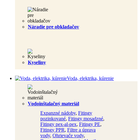
Náradie pre obkladačov
Kyseliny
Voda, elektrika, kúrenie
Vodoinštalačný materiál
Expanzné nádoby
,
Fitingy
pozinkované
,
Fitingy mosadzné
,
Fitingy pex-al-pex
,
Fitingy PE
,
Fitingy PPR
,
Filtre a úprava
vody
,
Ohrievače vody
,