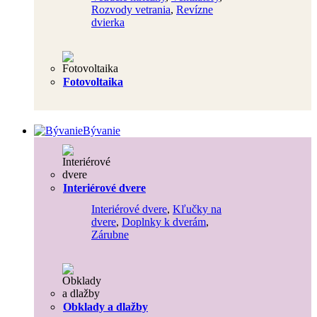
Rozvody vetrania
,
Revízne
dvierka
Fotovoltaika
Bývanie
Interiérové dvere
Interiérové dvere
,
Kľučky na
dvere
,
Doplnky k dverám
,
Zárubne
Obklady a dlažby