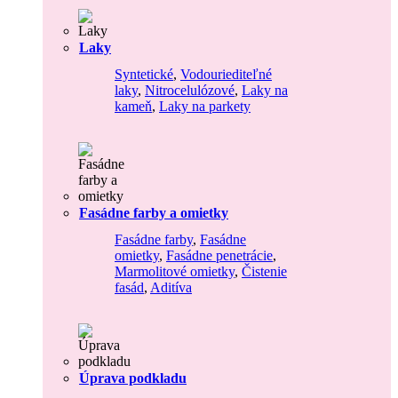
Laky
Syntetické
,
Vodouriediteľné
laky
,
Nitrocelulózové
,
Laky na
kameň
,
Laky na parkety
Fasádne farby a omietky
Fasádne farby
,
Fasádne
omietky
,
Fasádne penetrácie
,
Marmolitové omietky
,
Čistenie
fasád
,
Aditíva
Úprava podkladu