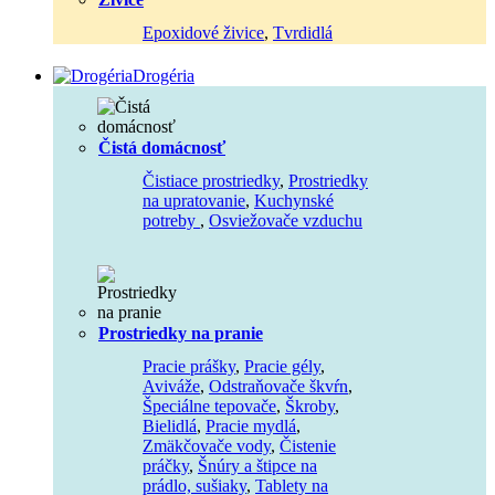
Epoxidové živice
,
Tvrdidlá
Drogéria
Čistá domácnosť
Čistiace prostriedky
,
Prostriedky
na upratovanie
,
Kuchynské
potreby
,
Osviežovače vzduchu
Prostriedky na pranie
Pracie prášky
,
Pracie gély
,
Aviváže
,
Odstraňovače škvŕn
,
Špeciálne tepovače
,
Škroby
,
Bielidlá
,
Pracie mydlá
,
Zmäkčovače vody
,
Čistenie
práčky
,
Šnúry a štipce na
prádlo, sušiaky
,
Tablety na