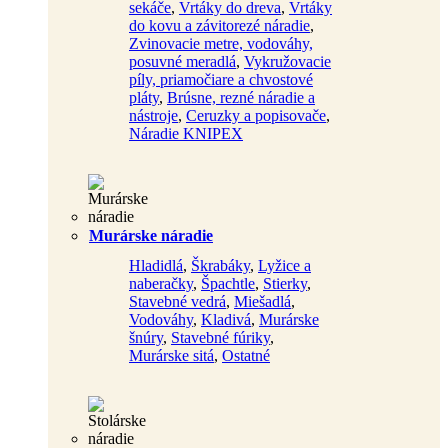
sekáče
,
Vrtáky do dreva
,
Vrtáky
do kovu a závitorezé náradie
,
Zvinovacie metre, vodováhy,
posuvné meradlá
,
Vykružovacie
píly, priamočiare a chvostové
pláty
,
Brúsne, rezné náradie a
nástroje
,
Ceruzky a popisovače
,
Náradie KNIPEX
Murárske náradie
Hladidlá
,
Škrabáky
,
Lyžice a
naberačky
,
Špachtle
,
Stierky
,
Stavebné vedrá
,
Miešadlá
,
Vodováhy
,
Kladivá
,
Murárske
šnúry
,
Stavebné fúriky
,
Murárske sitá
,
Ostatné