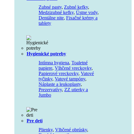
Zubné pasty
,
Zubné kefky
,
Medzizubné kefky
,
Ústne vody
,
Dentálne nite
,
Fixačné krémy a
tablety
Hygienické potreby
Intímna hygiena
,
Toaletné
papiere
,
Vlhčené vreckovky
,
Papierové vreckovky
,
Vatové
tyčinky
,
Vatové tampóny
,
Náplaste a leukoplasty
,
Prezervatívy
,
ZZ utierky a
Jumbo
Pre deti
Plienky
,
Vlhčené obrúsky
,