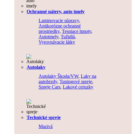
Ochranné nátery, auto tmely
Laminovacie súpravy
,
Antikorózne ochranné
prostriedky
,
Tesniace hmoty
,
Autotmely
,
Tužidlá
,
Vyrovnávacie látky
Autolaky
Autolaky Škoda/VW
,
Laky na
autobrzdy
,
Tuningové spreje
,
Spreje Cars
,
Lakové ceruzky
Technické spreje
Mazivá