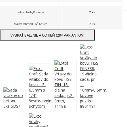
E-shop FarbyKosice.sk
2 ks
Majsterobchod L&Š Košice
2 ks
VYBRAŤ BALENIE A ODTIEŇ (29× VARIANTOV)