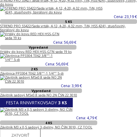
STREND PRO SS421 Sada vrták, 4-12, 4-20, 4-32 mm, TiN, HSS 4241, stupňovitý, rovný,
do kovu
Cena: 23,19 €
5 KS
STREND PRO SS422/Sada vrták, 4-12, 4-20, 4-32 mm, TiN, HSS 4241, stupňovitý,
špirálový do kovu
Cena: 56,69 €
Vypredané
Vrtáky do kovu RED HEX HSS-GTN sada 19 ks
Cena: 56,69 €
2 KS
Závitnica PP3304 T062 3/8""-1 1/4"" 5-di
Cena: 3,99 €
Vypredané
Závitník sadový M5x0.8 sada NO 2N ČSN 22 3010
FESTA RNNVRTKOVSADY
3 KS
Cena: 4,79 €
4 KS
Závitník M3 x 0,5 sadový 3-dielny, NO ČSN 3010, CZ TOOL
ZATVORIŤ