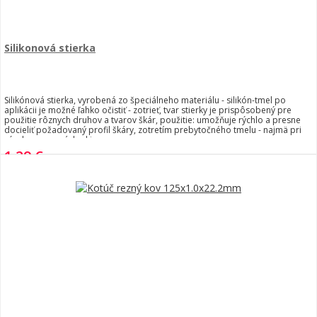
Silikonová stierka
Silikónová stierka, vyrobená zo špeciálneho materiálu - silikón-tmel po
aplikácii je možné ľahko očistiť - zotrieť, tvar stierky je prispôsobený pre
použitie rôznych druhov a tvarov škár, použitie: umožňuje rýchlo a presne
docieliť požadovaný profil škáry, zotretím prebytočného tmelu - najmä pri
výrobe - opravách okien
1,29 €