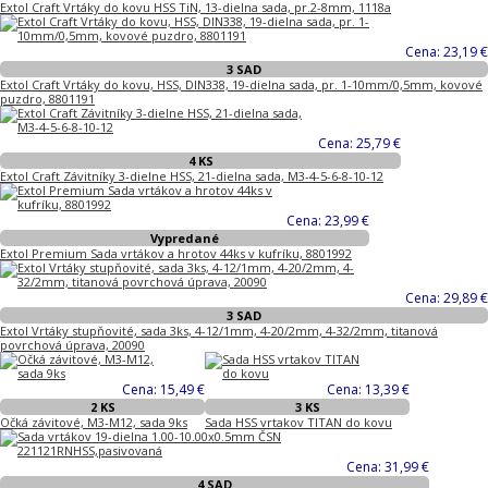
Extol Craft Vrtáky do kovu HSS TiN, 13-dielna sada, pr.2-8mm, 1118a
Cena: 23,19 €
3 SAD
Extol Craft Vrtáky do kovu, HSS, DIN338, 19-dielna sada, pr. 1-10mm/0,5mm, kovové
puzdro, 8801191
Cena: 25,79 €
4 KS
Extol Craft Závitníky 3-dielne HSS, 21-dielna sada, M3-4-5-6-8-10-12
Cena: 23,99 €
Vypredané
Extol Premium Sada vrtákov a hrotov 44ks v kufríku, 8801992
Cena: 29,89 €
3 SAD
Extol Vrtáky stupňovité, sada 3ks, 4-12/1mm, 4-20/2mm, 4-32/2mm, titanová
povrchová úprava, 20090
Cena: 15,49 €
Cena: 13,39 €
2 KS
3 KS
Očká závitové, M3-M12, sada 9ks
Sada HSS vrtakov TITAN do kovu
Cena: 31,99 €
4 SAD