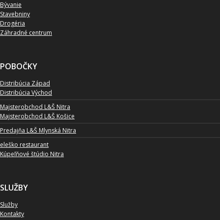
Bývanie
Stavebniny
Drogéria
Záhradné centrum
POBOČKY
Distribúcia Západ
Distribúcia Východ
Majsterobchod L&Š Nitra
Majsterobchod L&Š Košice
Predajňa L&Š Mlynská Nitra
eleško restaurant
Kúpeľňové štúdio Nitra
SLUŽBY
Služby
Kontakty