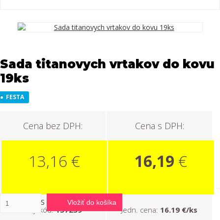
Sada titanovych vrtakov do kovu
19ks
FESTA
Cena bez DPH:
Cena s DPH:
13,16 €
16,19
€
KS
Vložiť do košíka
Obj. kód:
137239
Jedn. cena:
16.19 €/ks