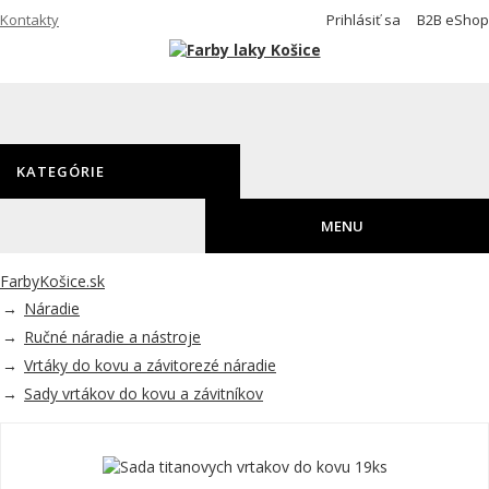
Kontakty
Prihlásiť sa
B2B eShop
KOŠÍK
0
ks
0€
KATEGÓRIE
MENU
FarbyKošice.sk
Náradie
Ručné náradie a nástroje
Vrtáky do kovu a závitorezé náradie
Sady vrtákov do kovu a závitníkov