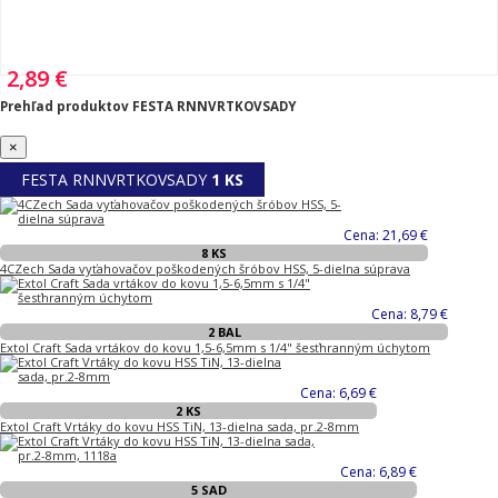
2,89 €
Prehľad produktov FESTA RNNVRTKOVSADY
×
FESTA RNNVRTKOVSADY
1 KS
Cena: 21,69 €
8 KS
4CZech Sada vyťahovačov poškodených šróbov HSS, 5-dielna súprava
Cena: 8,79 €
2 BAL
Extol Craft Sada vrtákov do kovu 1,5-6,5mm s 1/4" šesťhranným úchytom
Cena: 6,69 €
2 KS
Extol Craft Vrtáky do kovu HSS TiN, 13-dielna sada, pr.2-8mm
Cena: 6,89 €
5 SAD