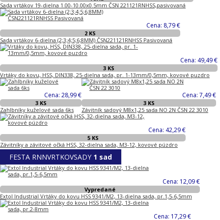
Sada vrtákov 19-dielna 1.00-10.00x0.5mm ČSN 221121RNHSS,pasivovaná
Cena: 8,79 €
2 KS
Sada vrtákov 6-dielna (2;3;4;5;6;8MM) ČSN221121RNHSS Pasivovaná
Cena: 49,49 €
3 KS
Vrtáky do kovu, HSS, DIN338, 25-dielna sada, pr. 1-13mm/0,5mm, kovové puzdro
Cena: 28,99 €
Cena: 7,49 €
3 KS
3 KS
Zahlbníky kuželové sada 6ks
Závitník sadový M8x1,25 sada NO 2N ČSN 22 3010
Cena: 42,29 €
5 KS
Závitníky a závitové očká HSS, 32-dielna sada, M3-12, kovové púzdro
FESTA RNNVRTKOVSADY
1 sad
Cena: 12,09 €
Vypredané
Extol Industrial Vrtáky do kovu HSS 9341/M2, 13-dielna sada, pr.1,5-6,5mm
Cena: 17,29 €