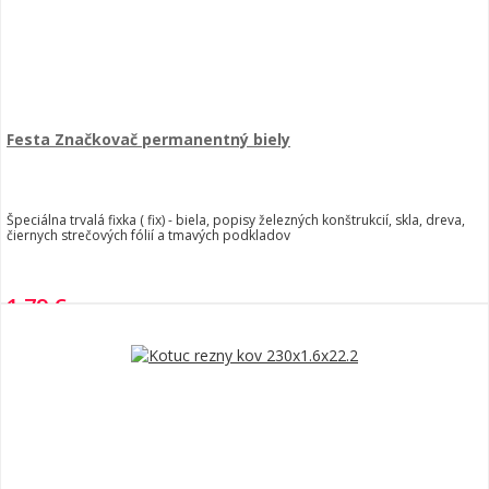
Festa Značkovač permanentný biely
Špeciálna trvalá fixka ( fix) - biela, popisy železných konštrukcií, skla, dreva,
čiernych strečových fólií a tmavých podkladov
1,79 €