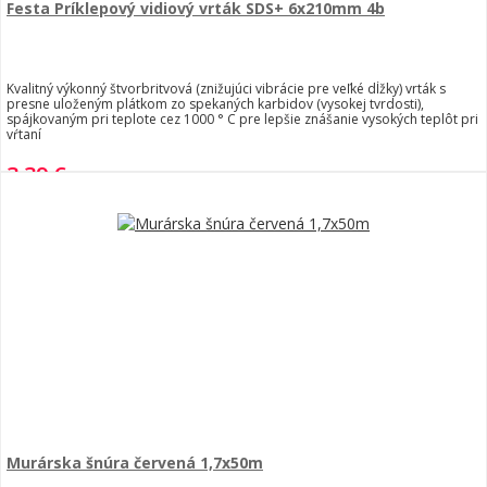
Festa Príklepový vidiový vrták SDS+ 6x210mm 4b
Kvalitný výkonný štvorbritvová (znižujúci vibrácie pre veľké dĺžky) vrták s
presne uloženým plátkom zo spekaných karbidov (vysokej tvrdosti),
spájkovaným pri teplote cez 1000 ° C pre lepšie znášanie vysokých teplôt pri
vŕtaní
3,39 €
Murárska šnúra červená 1,7x50m