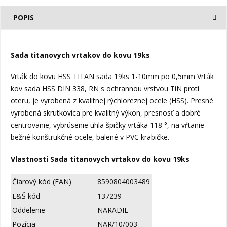
POPIS
Sada titanovych vrtakov do kovu 19ks
Vrták do kovu HSS TITAN sada 19ks 1-10mm po 0,5mm Vrták
kov sada HSS DIN 338, RN s ochrannou vrstvou TiN proti
oteru, je vyrobená z kvalitnej rýchloreznej ocele (HSS). Presné
vyrobená skrutkovica pre kvalitný výkon, presnosť a dobré
centrovanie, vybrúsenie uhla špičky vrtáka 118 °, na vŕtanie
bežné konštrukčné ocele, balené v PVC krabičke.
Vlastnosti Sada titanovych vrtakov do kovu 19ks
Čiarový kód (EAN)
8590804003489
L&Š kód
137239
Oddelenie
NARADIE
Pozícia
NAR/10/003