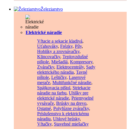
Železiarstvo
Elektrické náradie
Vŕtacie a sekacie kladivá
,
Uťahováky
,
Frézky
,
Píly
,
Hoblíky a zrovnávačky
,
Klincovačky
,
Teplovzdušné
pištole
,
Miešadlá
,
Kompresory
,
Zváračky
,
Elektrocentrály
,
Sady
elektrického náradia
,
Tavné
pištole
,
Leštičky
,
Laserové
merače
,
Multifunkčné náradie
,
Spájkovacia pištol
,
Striekacie
náradie na farbu
,
Uhlíky pre
elektrické náradie
,
Priemyselné
vysávače
,
Brúsky na drevo
,
Ostatné
,
Polyfúzne zváračky
,
Príslušenstvo k elektrickému
náradiu
,
Uhlové brúsky
,
Vŕtačky
,
Stavebné miešačky