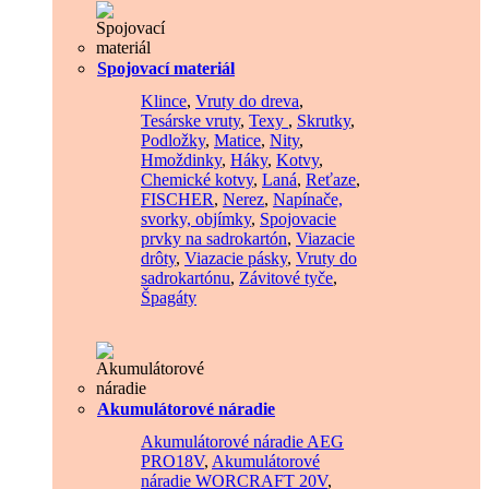
Spojovací materiál
Klince
,
Vruty do dreva
,
Tesárske vruty
,
Texy
,
Skrutky
,
Podložky
,
Matice
,
Nity
,
Hmoždinky
,
Háky
,
Kotvy
,
Chemické kotvy
,
Laná
,
Reťaze
,
FISCHER
,
Nerez
,
Napínače,
svorky, objímky
,
Spojovacie
prvky na sadrokartón
,
Viazacie
drôty
,
Viazacie pásky
,
Vruty do
sadrokartónu
,
Závitové tyče
,
Špagáty
Akumulátorové náradie
Akumulátorové náradie AEG
PRO18V
,
Akumulátorové
náradie WORCRAFT 20V
,