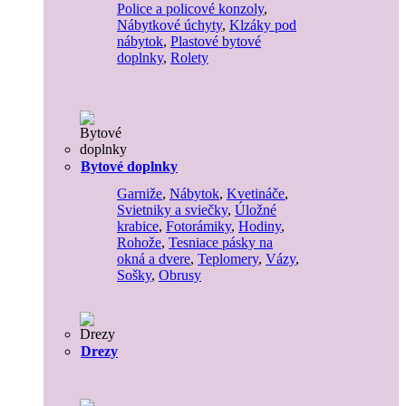
Police a policové konzoly
,
Nábytkové úchyty
,
Klzáky pod
nábytok
,
Plastové bytové
doplnky
,
Rolety
Bytové doplnky
Garniže
,
Nábytok
,
Kvetináče
,
Svietniky a sviečky
,
Úložné
krabice
,
Fotorámiky
,
Hodiny
,
Rohože
,
Tesniace pásky na
okná a dvere
,
Teplomery
,
Vázy
,
Sošky
,
Obrusy
Drezy