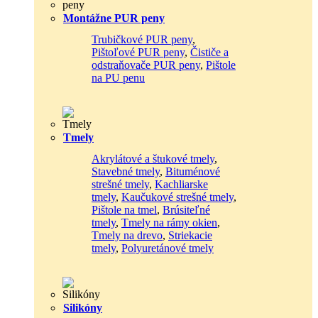
Montážne PUR peny
Trubičkové PUR peny
,
Pištoľové PUR peny
,
Čističe a
odstraňovače PUR peny
,
Pištole
na PU penu
Tmely
Akrylátové a štukové tmely
,
Stavebné tmely
,
Bituménové
strešné tmely
,
Kachliarske
tmely
,
Kaučukové strešné tmely
,
Pištole na tmel
,
Brúsiteľné
tmely
,
Tmely na rámy okien
,
Tmely na drevo
,
Striekacie
tmely
,
Polyuretánové tmely
Silikóny