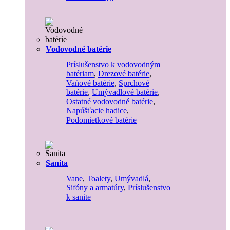
Vodovodné batérie
Príslušenstvo k vodovodným
batériam
,
Drezové batérie
,
Vaňové batérie
,
Sprchové
batérie
,
Umývadlové batérie
,
Ostatné vodovodné batérie
,
Napúšťacie hadice
,
Podomietkové batérie
Sanita
Vane
,
Toalety
,
Umývadlá
,
Sifóny a armatúry
,
Príslušenstvo
k sanite