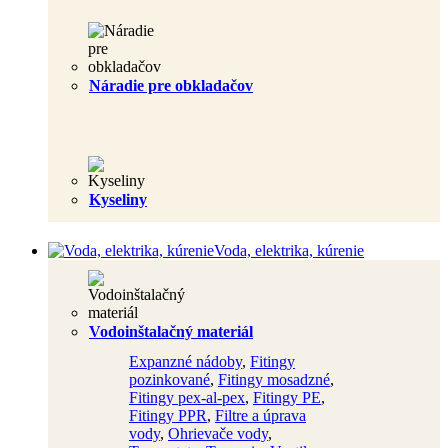
Náradie pre obkladačov
Kyseliny
Voda, elektrika, kúrenie
Vodoinštalačný materiál
Expanzné nádoby
,
Fitingy
pozinkované
,
Fitingy mosadzné
,
Fitingy pex-al-pex
,
Fitingy PE
,
Fitingy PPR
,
Filtre a úprava
vody
,
Ohrievače vody
,