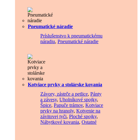
Pneumatické náradie
Príslušenstvo k pneumatickému
náradiu
,
Pneumatické náradie
Kotviace prvky a stolárske kovania
Závory, zástrče a petlice
,
Pánty
a závesy
,
Uholníkové spojky
,
Špice
,
Papuče trámov
,
Kotviace
prvky na hranoly
,
Kotvenie na
závitovej tyči
,
Ploché spojky
,
Nábytkové kovania
,
Ostatné