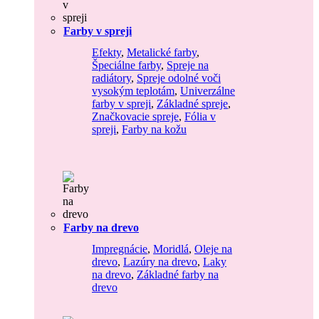
Farby v spreji
Efekty
,
Metalické farby
,
Špeciálne farby
,
Spreje na
radiátory
,
Spreje odolné voči
vysokým teplotám
,
Univerzálne
farby v spreji
,
Základné spreje
,
Značkovacie spreje
,
Fólia v
spreji
,
Farby na kožu
Farby na drevo
Impregnácie
,
Moridlá
,
Oleje na
drevo
,
Lazúry na drevo
,
Laky
na drevo
,
Základné farby na
drevo