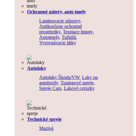
Ochranné nátery, auto tmely
Laminovacie súpravy
,
Antikorózne ochranné
prostriedky
,
Tesniace hmoty
,
Autotmely
,
Tužidlá
,
Vyrovnávacie látky
Autolaky
Autolaky Škoda/VW
,
Laky na
autobrzdy
,
Tuningové spreje
,
Spreje Cars
,
Lakové ceruzky
Technické spreje
Mazivá