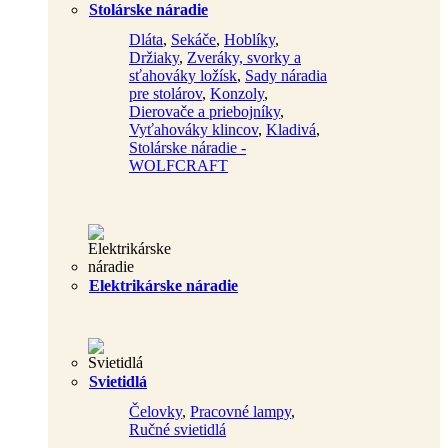
Stolárske náradie
Dláta
,
Sekáče
,
Hoblíky
,
Držiaky
,
Zveráky, svorky a
sťahováky ložísk
,
Sady náradia
pre stolárov
,
Konzoly
,
Dierovače a priebojníky
,
Vyťahováky klincov
,
Kladivá
,
Stolárske náradie -
WOLFCRAFT
Elektrikárske náradie
Svietidlá
Čelovky
,
Pracovné lampy
,
Ručné svietidlá