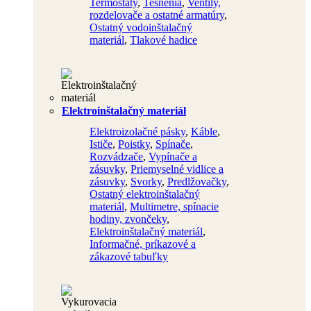
Termostaty
,
Tesnenia
,
Ventily,
rozdelovače a ostatné armatúry
,
Ostatný vodoinštalačný
materiál
,
Tlakové hadice
Elektroinštalačný materiál
Elektroizolačné pásky
,
Káble
,
Ističe
,
Poistky
,
Spínače
,
Rozvádzače
,
Vypínače a
zásuvky
,
Priemyselné vidlice a
zásuvky
,
Svorky
,
Predlžovačky
,
Ostatný elektroinštalačný
materiál
,
Multimetre, spínacie
hodiny, zvončeky
,
Elektroinštalačný materiál
,
Informačné, príkazové a
zákazové tabuľky