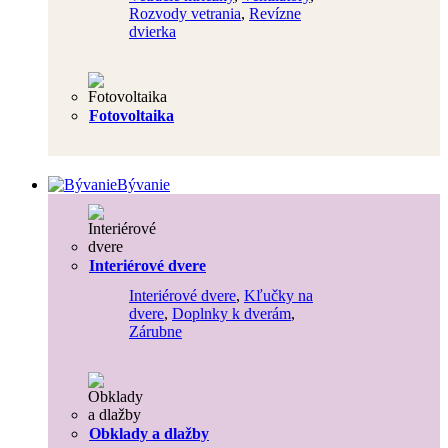
Rozvody vetrania
,
Revízne
dvierka
Fotovoltaika
Bývanie
Interiérové dvere
Interiérové dvere
,
Kľučky na
dvere
,
Doplnky k dverám
,
Zárubne
Obklady a dlažby