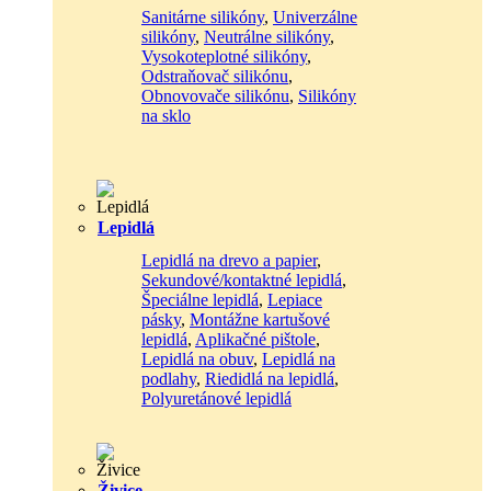
Sanitárne silikóny
,
Univerzálne
silikóny
,
Neutrálne silikóny
,
Vysokoteplotné silikóny
,
Odstraňovač silikónu
,
Obnovovače silikónu
,
Silikóny
na sklo
Lepidlá
Lepidlá na drevo a papier
,
Sekundové/kontaktné lepidlá
,
Špeciálne lepidlá
,
Lepiace
pásky
,
Montážne kartušové
lepidlá
,
Aplikačné pištole
,
Lepidlá na obuv
,
Lepidlá na
podlahy
,
Riedidlá na lepidlá
,
Polyuretánové lepidlá
Živice