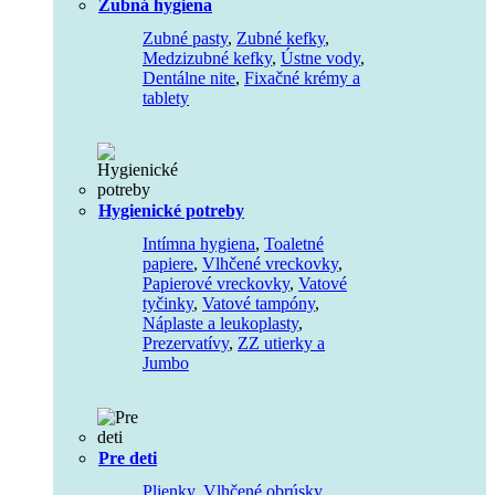
Zubná hygiena
Zubné pasty
,
Zubné kefky
,
Medzizubné kefky
,
Ústne vody
,
Dentálne nite
,
Fixačné krémy a
tablety
Hygienické potreby
Intímna hygiena
,
Toaletné
papiere
,
Vlhčené vreckovky
,
Papierové vreckovky
,
Vatové
tyčinky
,
Vatové tampóny
,
Náplaste a leukoplasty
,
Prezervatívy
,
ZZ utierky a
Jumbo
Pre deti
Plienky
,
Vlhčené obrúsky
,