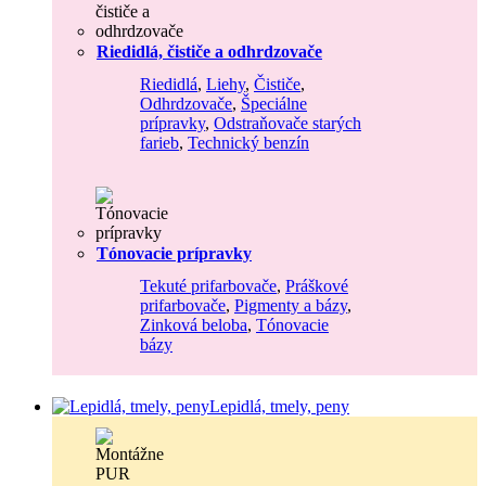
Riedidlá, čističe a odhrdzovače
Riedidlá
,
Liehy
,
Čističe
,
Odhrdzovače
,
Špeciálne
prípravky
,
Odstraňovače starých
farieb
,
Technický benzín
Tónovacie prípravky
Tekuté prifarbovače
,
Práškové
prifarbovače
,
Pigmenty a bázy
,
Zinková beloba
,
Tónovacie
bázy
Lepidlá, tmely, peny