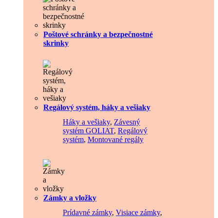
Poštové schránky a bezpečnostné
skrinky
Regálový systém, háky a vešiaky
Háky a vešiaky
,
Závesný
systém GOLIAT
,
Regálový
systém
,
Montované regály
Zámky a vložky
Prídavné zámky
,
Visiace zámky
,