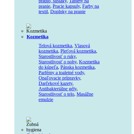
prádlo, sušiaky
,
Tablety na
pranie
,
Pracie kapsuly
,
Farby na
textil
,
Doplnky na pranie
Kozmetika
Telová kozmetika
,
Vlasová
kozmetika
,
Pleťová kozmetika
,
Starostlivosť o ruky
,
Starostlivosť o nohy
,
Kozmetika
do kúpeľa
,
Pánska kozmetika
,
Parfémy a toaletné vody
,
Opaľovacie prípravky
,
Darčekové kazety
,
Antibakteriálne gély
,
Starostlivosť o telo
,
Masážne
emulzie