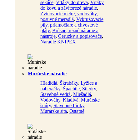
sekáče
,
Vrtáky do dreva
,
Vrtáky
do kovu a závitorezé náradie
,
Zvinovacie metre, vodováhy,
posuvné meradlá
,
Vykružovacie
píly, priamočiare a chvostové
pláty
,
Brúsne, rezné náradie a
nástroje
,
Ceruzky a popisovače
,
Náradie KNIPEX
Murárske náradie
Hladidlá
,
Škrabáky
,
Lyžice a
naberačky
,
Špachtle
,
Stierky
,
Stavebné vedrá
,
Miešadlá
,
Vodováhy
,
Kladivá
,
Murárske
šnúry
,
Stavebné fúriky
,
Murárske sitá
,
Ostatné