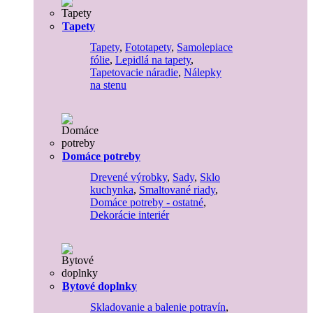
Tapety
Tapety
,
Fototapety
,
Samolepiace
fólie
,
Lepidlá na tapety
,
Tapetovacie náradie
,
Nálepky
na stenu
Domáce potreby
Drevené výrobky
,
Sady
,
Sklo
kuchynka
,
Smaltované riady
,
Domáce potreby - ostatné
,
Dekorácie interiér
Bytové doplnky
Skladovanie a balenie potravín
,