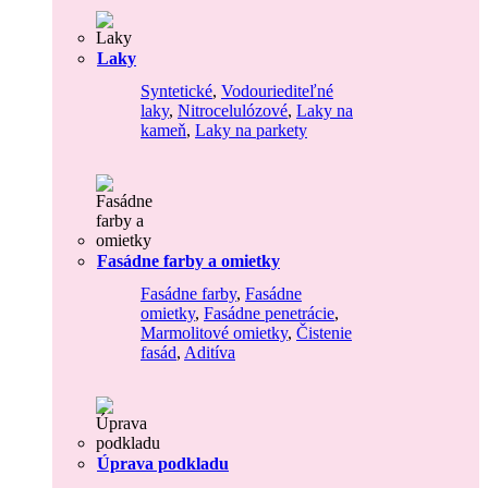
Laky
Syntetické
,
Vodouriediteľné
laky
,
Nitrocelulózové
,
Laky na
kameň
,
Laky na parkety
Fasádne farby a omietky
Fasádne farby
,
Fasádne
omietky
,
Fasádne penetrácie
,
Marmolitové omietky
,
Čistenie
fasád
,
Aditíva
Úprava podkladu