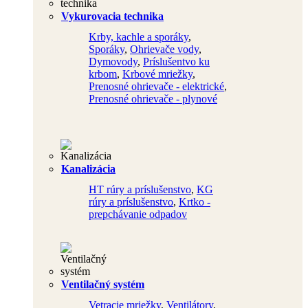
Vykurovacia technika
Krby, kachle a sporáky
,
Sporáky
,
Ohrievače vody
,
Dymovody
,
Príslušentvo ku
krbom
,
Krbové mriežky
,
Prenosné ohrievače - elektrické
,
Prenosné ohrievače - plynové
Kanalizácia
HT rúry a príslušenstvo
,
KG
rúry a príslušenstvo
,
Krtko -
prepchávanie odpadov
Ventilačný systém
Vetracie mriežky
,
Ventilátory
,