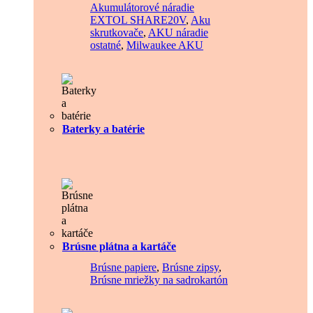
Akumulátorové náradie
EXTOL SHARE20V
,
Aku
skrutkovače
,
AKU náradie
ostatné
,
Milwaukee AKU
Baterky a batérie
Brúsne plátna a kartáče
Brúsne papiere
,
Brúsne zipsy
,
Brúsne mriežky na sadrokartón