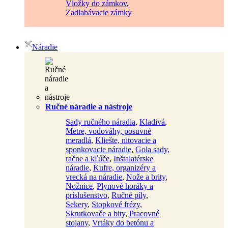
Vložky do zámkov
,
Zadlabávacie zámky
Náradie
Ručné náradie a nástroje
Sady ručného náradia
,
Kladivá
,
Metre, vodováhy, posuvné
meradlá
,
Kliešte, nitovacie a
sponkovacie náradie
,
Gola sady,
račne a kľúče
,
Inštalatérske
náradie
,
Kufre, organizéry a
vrecká na náradie
,
Nože a brity
,
Nožnice
,
Plynové horáky a
príslušenstvo
,
Ručné píly
,
Sekery
,
Stopkové frézy
,
Skrutkovače a bity
,
Pracovné
stojany
,
Vrtáky do betónu a