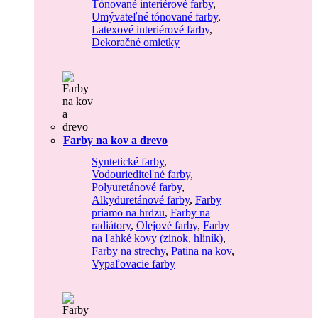
Tónované interiérové farby
,
Umývateľné tónované farby
,
Latexové interiérové farby
,
Dekoračné omietky
Farby na kov a drevo
Syntetické farby
,
Vodouriediteľné farby
,
Polyuretánové farby
,
Alkyduretánové farby
,
Farby
priamo na hrdzu
,
Farby na
radiátory
,
Olejové farby
,
Farby
na ľahké kovy (zinok, hliník)
,
Farby na strechy
,
Patina na kov
,
Vypaľovacie farby