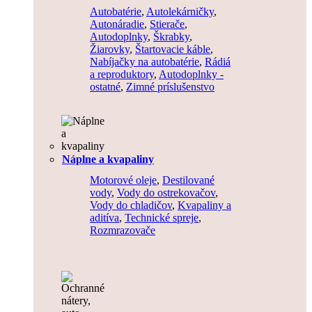
Autobatérie
,
Autolekárničky
,
Autonáradie
,
Stierače
,
Autodoplnky
,
Škrabky
,
Žiarovky
,
Štartovacie káble
,
Nabíjačky na autobatérie
,
Rádiá
a reproduktory
,
Autodoplnky -
ostatné
,
Zimné príslušenstvo
Náplne a kvapaliny
Motorové oleje
,
Destilované
vody
,
Vody do ostrekovačov
,
Vody do chladičov
,
Kvapaliny a
aditíva
,
Technické spreje
,
Rozmrazovače