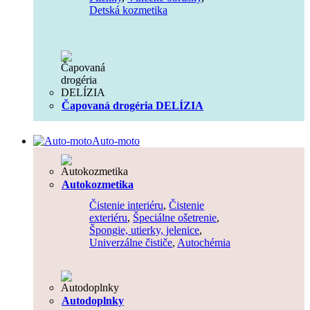
Detská kozmetika
Čapovaná drogéria DELÍZIA
Auto-moto
Autokozmetika
Čistenie interiéru
,
Čistenie
exteriéru
,
Špeciálne ošetrenie
,
Špongie, utierky, jelenice
,
Univerzálne čističe
,
Autochémia
Autodoplnky