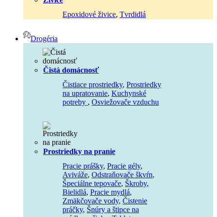
Epoxidové živice
,
Tvrdidlá
Drogéria
Čistá domácnosť
Čistiace prostriedky
,
Prostriedky
na upratovanie
,
Kuchynské
potreby
,
Osviežovače vzduchu
Prostriedky na pranie
Pracie prášky
,
Pracie gély
,
Aviváže
,
Odstraňovače škvŕn
,
Špeciálne tepovače
,
Škroby
,
Bielidlá
,
Pracie mydlá
,
Zmäkčovače vody
,
Čistenie
práčky
,
Šnúry a štipce na