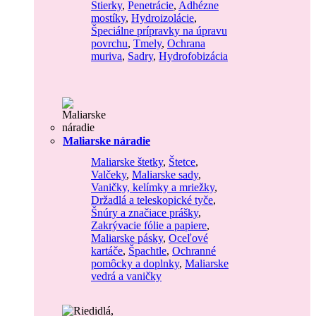
Stierky
,
Penetrácie
,
Adhézne
mostíky
,
Hydroizolácie
,
Špeciálne prípravky na úpravu
povrchu
,
Tmely
,
Ochrana
muriva
,
Sadry
,
Hydrofobizácia
Maliarske náradie
Maliarske štetky
,
Štetce
,
Valčeky
,
Maliarske sady
,
Vaničky, kelímky a mriežky
,
Držadlá a teleskopické tyče
,
Šnúry a značiace prášky
,
Zakrývacie fólie a papiere
,
Maliarske pásky
,
Oceľové
kartáče
,
Špachtle
,
Ochranné
pomôcky a doplnky
,
Maliarske
vedrá a vaničky