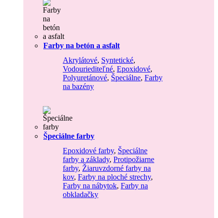
Farby na betón a asfalt
Akrylátové
,
Syntetické
,
Vodouriediteľné
,
Epoxidové
,
Polyuretánové
,
Špeciálne
,
Farby
na bazény
Špeciálne farby
Epoxidové farby
,
Špeciálne
farby a základy
,
Protipožiarne
farby
,
Žiaruvzdorné farby na
kov
,
Farby na ploché strechy
,
Farby na nábytok
,
Farby na
obkladačky