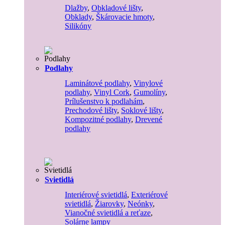
Dlažby
,
Obkladové lišty
,
Obklady
,
Škárovacie hmoty
,
Silikóny
Podlahy
Laminátové podlahy
,
Vinylové
podlahy
,
Vinyl Cork
,
Gumolíny
,
Prílušenstvo k podlahám
,
Prechodové lišty
,
Soklové lišty
,
Kompozitné podlahy
,
Drevené
podlahy
Svietidlá
Interiérové svietidlá
,
Exteriérové
svietidlá
,
Žiarovky
,
Neónky
,
Vianočné svietidlá a reťaze
,
Solárne lampy