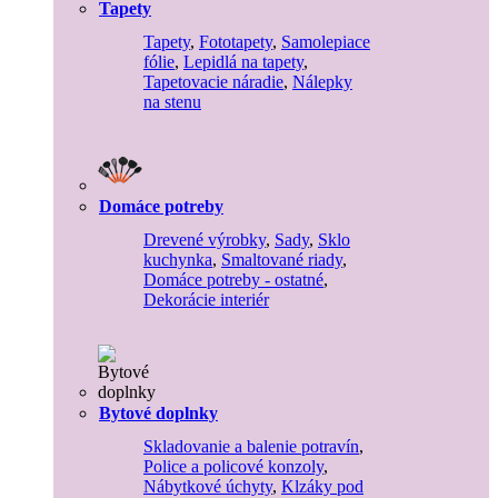
Tapety
Tapety
,
Fototapety
,
Samolepiace
fólie
,
Lepidlá na tapety
,
Tapetovacie náradie
,
Nálepky
na stenu
Domáce potreby
Drevené výrobky
,
Sady
,
Sklo
kuchynka
,
Smaltované riady
,
Domáce potreby - ostatné
,
Dekorácie interiér
Bytové doplnky
Skladovanie a balenie potravín
,
Police a policové konzoly
,
Nábytkové úchyty
,
Klzáky pod