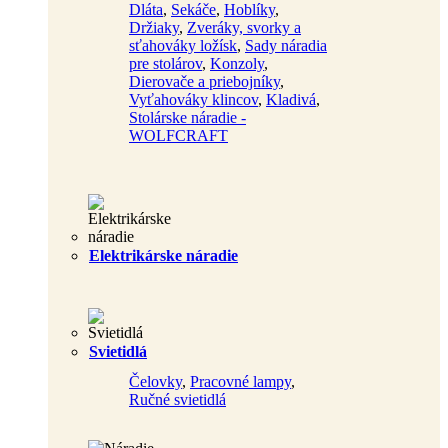
Dláta
,
Sekáče
,
Hoblíky
,
Držiaky
,
Zveráky, svorky a
sťahováky ložísk
,
Sady náradia
pre stolárov
,
Konzoly
,
Dierovače a priebojníky
,
Vyťahováky klincov
,
Kladivá
,
Stolárske náradie -
WOLFCRAFT
Elektrikárske náradie
Svietidlá
Čelovky
,
Pracovné lampy
,
Ručné svietidlá