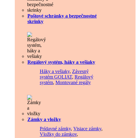
Poštové schránky a bezpečnostné
skrinky
Regálový systém, háky a vešiaky
Háky a vešiaky
,
Závesný
systém GOLIAT
,
Regálový
systém
,
Montované regály
Zámky a vložky
Prídavné zámky
,
Visiace zámky
,
Vložky do zámkov
,