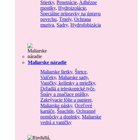
Stierky
,
Penetrácie
,
Adhézne
mostíky
,
Hydroizolácie
,
Špeciálne prípravky na úpravu
povrchu
,
Tmely
,
Ochrana
muriva
,
Sadry
,
Hydrofobizácia
Maliarske náradie
Maliarske štetky
,
Štetce
,
Valčeky
,
Maliarske sady
,
Vaničky, kelímky a mriežky
,
Držadlá a teleskopické tyče
,
Šnúry a značiace prášky
,
Zakrývacie fólie a papiere
,
Maliarske pásky
,
Oceľové
kartáče
,
Špachtle
,
Ochranné
pomôcky a doplnky
,
Maliarske
vedrá a vaničky