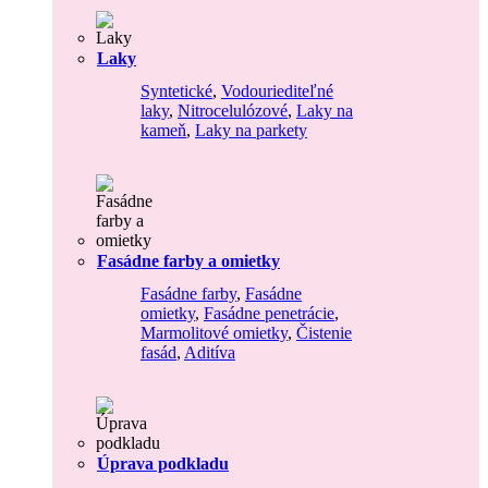
Laky
Syntetické
,
Vodouriediteľné
laky
,
Nitrocelulózové
,
Laky na
kameň
,
Laky na parkety
Fasádne farby a omietky
Fasádne farby
,
Fasádne
omietky
,
Fasádne penetrácie
,
Marmolitové omietky
,
Čistenie
fasád
,
Aditíva
Úprava podkladu