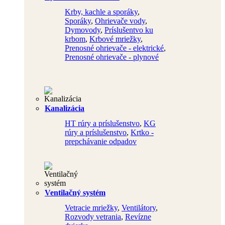
Krby, kachle a sporáky
,
Sporáky
,
Ohrievače vody
,
Dymovody
,
Príslušentvo ku
krbom
,
Krbové mriežky
,
Prenosné ohrievače - elektrické
,
Prenosné ohrievače - plynové
Kanalizácia
HT rúry a príslušenstvo
,
KG
rúry a príslušenstvo
,
Krtko -
prepchávanie odpadov
Ventilačný systém
Vetracie mriežky
,
Ventilátory
,
Rozvody vetrania
,
Revízne