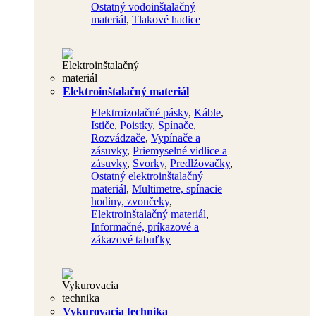
Ostatný vodoinštalačný
materiál
,
Tlakové hadice
Elektroinštalačný materiál
Elektroizolačné pásky
,
Káble
,
Ističe
,
Poistky
,
Spínače
,
Rozvádzače
,
Vypínače a
zásuvky
,
Priemyselné vidlice a
zásuvky
,
Svorky
,
Predlžovačky
,
Ostatný elektroinštalačný
materiál
,
Multimetre, spínacie
hodiny, zvončeky
,
Elektroinštalačný materiál
,
Informačné, príkazové a
zákazové tabuľky
Vykurovacia technika