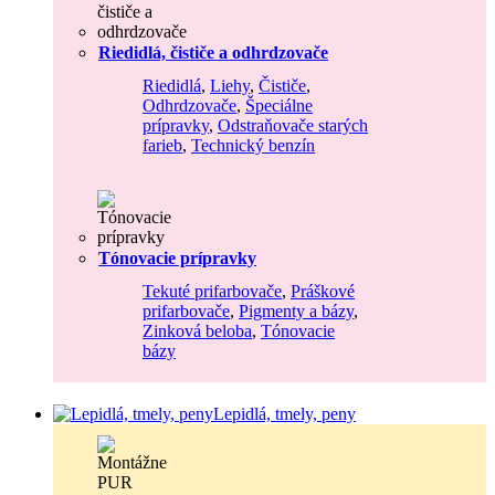
Riedidlá, čističe a odhrdzovače
Riedidlá
,
Liehy
,
Čističe
,
Odhrdzovače
,
Špeciálne
prípravky
,
Odstraňovače starých
farieb
,
Technický benzín
Tónovacie prípravky
Tekuté prifarbovače
,
Práškové
prifarbovače
,
Pigmenty a bázy
,
Zinková beloba
,
Tónovacie
bázy
Lepidlá, tmely, peny