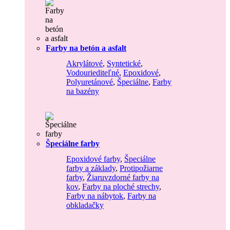
Farby na betón a asfalt
Akrylátové
,
Syntetické
,
Vodouriediteľné
,
Epoxidové
,
Polyuretánové
,
Špeciálne
,
Farby
na bazény
Špeciálne farby
Epoxidové farby
,
Špeciálne
farby a základy
,
Protipožiarne
farby
,
Žiaruvzdorné farby na
kov
,
Farby na ploché strechy
,
Farby na nábytok
,
Farby na
obkladačky