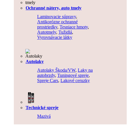
Ochranné nátery, auto tmely
Laminovacie súpravy
,
Antikorózne ochranné
prostriedky
,
Tesniace hmoty
,
Autotmely
,
Tužidlá
,
Vyrovnávacie látky
Autolaky
Autolaky Škoda/VW
,
Laky na
autobrzdy
,
Tuningové spreje
,
Spreje Cars
,
Lakové ceruzky
Technické spreje
Mazivá