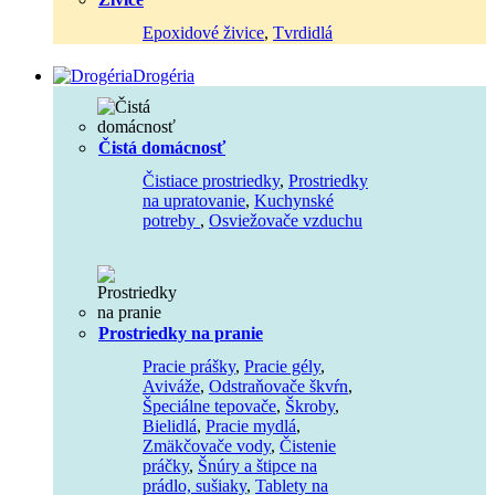
Epoxidové živice
,
Tvrdidlá
Drogéria
Čistá domácnosť
Čistiace prostriedky
,
Prostriedky
na upratovanie
,
Kuchynské
potreby
,
Osviežovače vzduchu
Prostriedky na pranie
Pracie prášky
,
Pracie gély
,
Aviváže
,
Odstraňovače škvŕn
,
Špeciálne tepovače
,
Škroby
,
Bielidlá
,
Pracie mydlá
,
Zmäkčovače vody
,
Čistenie
práčky
,
Šnúry a štipce na
prádlo, sušiaky
,
Tablety na