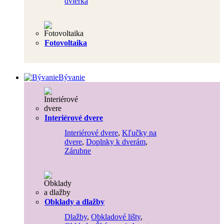
dvierka
Fotovoltaika
Bývanie
Interiérové dvere
Interiérové dvere
,
Kľučky na
dvere
,
Doplnky k dverám
,
Zárubne
Obklady a dlažby
Dlažby
,
Obkladové lišty
,