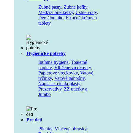
Zubné pasty
,
Zubné kefky
,
Medzizubné kefky
,
Ústne vody
,
Dentálne nite
,
Fixačné krémy a
tablety
Hygienické potreby
Intímna hygiena
,
Toaletné
papiere
,
Vlhčené vreckovky
,
Papierové vreckovky
,
Vatové
tyčinky
,
Vatové tampóny
,
Náplaste a leukoplasty
,
Prezervatívy
,
ZZ utierky a
Jumbo
Pre deti
Plienky
,
Vlhčené obrúsky
,