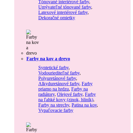
Tónované interiérové farby
,
Umývateľné tónované farby
,
Latexové interiérové farby
,
Dekoračné omietky
Farby na kov a drevo
Syntetické farby
,
Vodouriediteľné farby
,
Polyuretánové farby
,
Alkyduretánové farby
,
Farby
priamo na hrdzu
,
Farby na
radiátory
,
Olejové farby
,
Farby
na ľahké kovy (zinok, hliník)
,
Farby na strechy
,
Patina na kov
,
Vypaľovacie farby