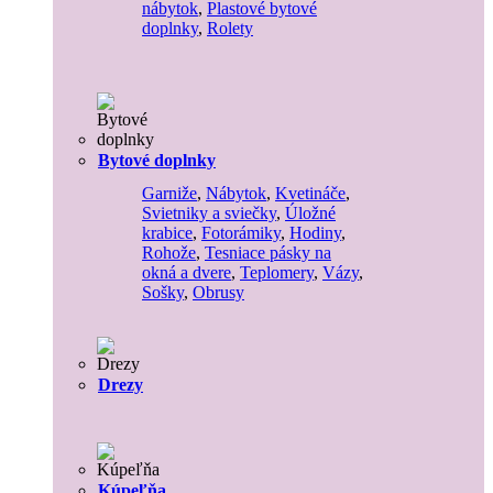
nábytok
,
Plastové bytové
doplnky
,
Rolety
Bytové doplnky
Garniže
,
Nábytok
,
Kvetináče
,
Svietniky a sviečky
,
Úložné
krabice
,
Fotorámiky
,
Hodiny
,
Rohože
,
Tesniace pásky na
okná a dvere
,
Teplomery
,
Vázy
,
Sošky
,
Obrusy
Drezy
Kúpeľňa