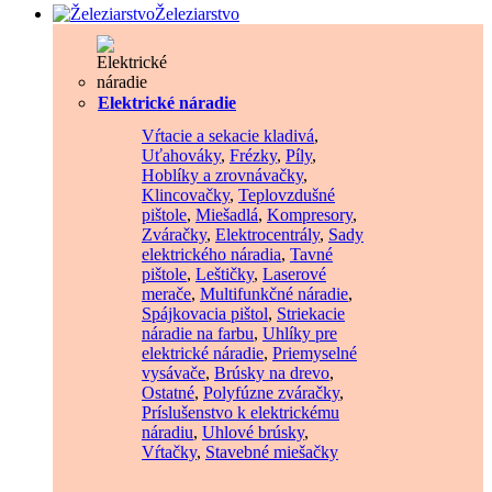
Železiarstvo
Elektrické náradie
Vŕtacie a sekacie kladivá
,
Uťahováky
,
Frézky
,
Píly
,
Hoblíky a zrovnávačky
,
Klincovačky
,
Teplovzdušné
pištole
,
Miešadlá
,
Kompresory
,
Zváračky
,
Elektrocentrály
,
Sady
elektrického náradia
,
Tavné
pištole
,
Leštičky
,
Laserové
merače
,
Multifunkčné náradie
,
Spájkovacia pištol
,
Striekacie
náradie na farbu
,
Uhlíky pre
elektrické náradie
,
Priemyselné
vysávače
,
Brúsky na drevo
,
Ostatné
,
Polyfúzne zváračky
,
Príslušenstvo k elektrickému
náradiu
,
Uhlové brúsky
,
Vŕtačky
,
Stavebné miešačky