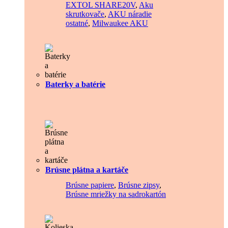
EXTOL SHARE20V
,
Aku
skrutkovače
,
AKU náradie
ostatné
,
Milwaukee AKU
Baterky a batérie
Brúsne plátna a kartáče
Brúsne papiere
,
Brúsne zipsy
,
Brúsne mriežky na sadrokartón