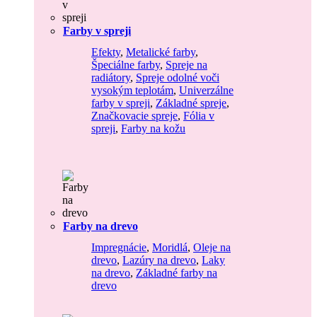
Farby v spreji
Efekty
,
Metalické farby
,
Špeciálne farby
,
Spreje na
radiátory
,
Spreje odolné voči
vysokým teplotám
,
Univerzálne
farby v spreji
,
Základné spreje
,
Značkovacie spreje
,
Fólia v
spreji
,
Farby na kožu
Farby na drevo
Impregnácie
,
Moridlá
,
Oleje na
drevo
,
Lazúry na drevo
,
Laky
na drevo
,
Základné farby na
drevo