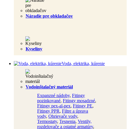
Náradie pre obkladačov
Kyseliny
Voda, elektrika, kúrenie
Vodoinštalačný materiál
Expanzné nádoby
,
Fitingy
pozinkované
,
Fitingy mosadzné
,
Fitingy pex-al-pex
,
Fitingy PE
,
Fitingy PPR
,
Filtre a úprava
vody
,
Ohrievače vody
,
Termostaty
,
Tesnenia
,
Ventily,
rozdelovače a ostatné armatúry
,