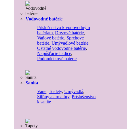
Vodovodné batérie
Príslušenstvo k vodovodným
batériam
,
Drezové batérie
,
Vaňové batérie
,
Sprchové
batérie
,
Umývadlové batérie
,
Ostatné vodovodné batérie
,
Napúšťacie hadice
,
Podomietkové batérie
Sanita
Vane
,
Toalety
,
Umývadlá
,
Sifóny a armatúry
,
Príslušenstvo
k sanite