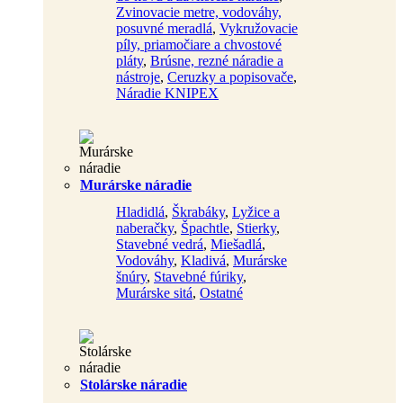
Zvinovacie metre, vodováhy,
posuvné meradlá
,
Vykružovacie
píly, priamočiare a chvostové
pláty
,
Brúsne, rezné náradie a
nástroje
,
Ceruzky a popisovače
,
Náradie KNIPEX
Murárske náradie
Hladidlá
,
Škrabáky
,
Lyžice a
naberačky
,
Špachtle
,
Stierky
,
Stavebné vedrá
,
Miešadlá
,
Vodováhy
,
Kladivá
,
Murárske
šnúry
,
Stavebné fúriky
,
Murárske sitá
,
Ostatné
Stolárske náradie