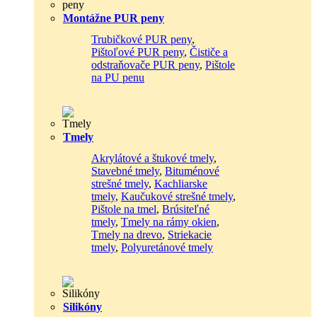
Montážne PUR peny
Trubičkové PUR peny
,
Pištoľové PUR peny
,
Čističe a
odstraňovače PUR peny
,
Pištole
na PU penu
Tmely
Akrylátové a štukové tmely
,
Stavebné tmely
,
Bituménové
strešné tmely
,
Kachliarske
tmely
,
Kaučukové strešné tmely
,
Pištole na tmel
,
Brúsiteľné
tmely
,
Tmely na rámy okien
,
Tmely na drevo
,
Striekacie
tmely
,
Polyuretánové tmely
Silikóny