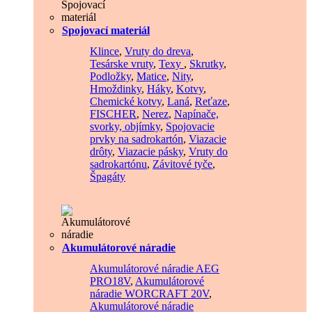
Spojovací materiál
Klince
,
Vruty do dreva
,
Tesárske vruty
,
Texy
,
Skrutky
,
Podložky
,
Matice
,
Nity
,
Hmoždinky
,
Háky
,
Kotvy
,
Chemické kotvy
,
Laná
,
Reťaze
,
FISCHER
,
Nerez
,
Napínače,
svorky, objímky
,
Spojovacie
prvky na sadrokartón
,
Viazacie
drôty
,
Viazacie pásky
,
Vruty do
sadrokartónu
,
Závitové tyče
,
Špagáty
Akumulátorové náradie
Akumulátorové náradie AEG
PRO18V
,
Akumulátorové
náradie WORCRAFT 20V
,
Akumulátorové náradie