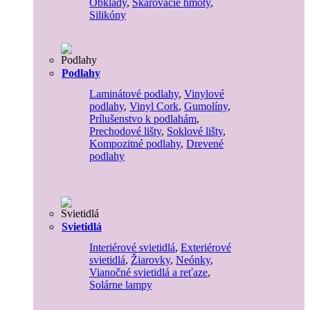
Obklady
,
Škárovacie hmoty
,
Silikóny
Podlahy
Laminátové podlahy
,
Vinylové
podlahy
,
Vinyl Cork
,
Gumolíny
,
Prílušenstvo k podlahám
,
Prechodové lišty
,
Soklové lišty
,
Kompozitné podlahy
,
Drevené
podlahy
Svietidlá
Interiérové svietidlá
,
Exteriérové
svietidlá
,
Žiarovky
,
Neónky
,
Vianočné svietidlá a reťaze
,
Solárne lampy