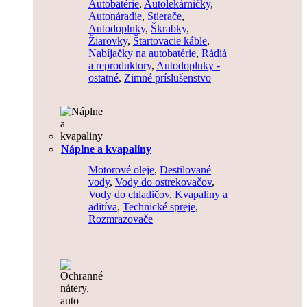
Autobatérie
,
Autolekárničky
,
Autonáradie
,
Stierače
,
Autodoplnky
,
Škrabky
,
Žiarovky
,
Štartovacie káble
,
Nabíjačky na autobatérie
,
Rádiá
a reproduktory
,
Autodoplnky -
ostatné
,
Zimné príslušenstvo
Náplne a kvapaliny
Motorové oleje
,
Destilované
vody
,
Vody do ostrekovačov
,
Vody do chladičov
,
Kvapaliny a
aditíva
,
Technické spreje
,
Rozmrazovače