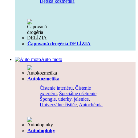
Detská kozmetika
Čapovaná drogéria DELÍZIA
Auto-moto
Autokozmetika
Čistenie interiéru
,
Čistenie
exteriéru
,
Špeciálne ošetrenie
,
Špongie, utierky, jelenice
,
Univerzálne čističe
,
Autochémia
Autodoplnky