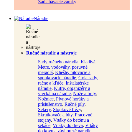
Zadlabávacie zámky
Náradie
Ručné náradie a nástroje
Sady ručného náradia
,
Kladivá
,
Metre, vodováhy, posuvné
meradlá
,
Kliešte, nitovacie a
sponkovacie náradie
,
Gola sady,
račne a kľúče
,
Inštalatérske
náradie
,
Kufre, organizéry a
vrecká na náradie
,
Nože a brity
,
Nožnice
,
Plynové horáky a
príslušenstvo
,
Ručné píly
,
Sekery
,
Stopkové frézy
,
Skrutkovače a bity
,
Pracovné
stojany
,
Vrtáky do betónu a
sekáče
,
Vrtáky do dreva
,
Vrtáky
do kovu a závitorezé náradie
,