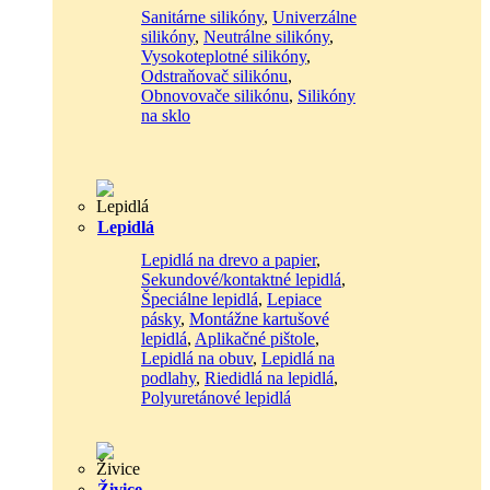
Sanitárne silikóny
,
Univerzálne
silikóny
,
Neutrálne silikóny
,
Vysokoteplotné silikóny
,
Odstraňovač silikónu
,
Obnovovače silikónu
,
Silikóny
na sklo
Lepidlá
Lepidlá na drevo a papier
,
Sekundové/kontaktné lepidlá
,
Špeciálne lepidlá
,
Lepiace
pásky
,
Montážne kartušové
lepidlá
,
Aplikačné pištole
,
Lepidlá na obuv
,
Lepidlá na
podlahy
,
Riedidlá na lepidlá
,
Polyuretánové lepidlá
Živice