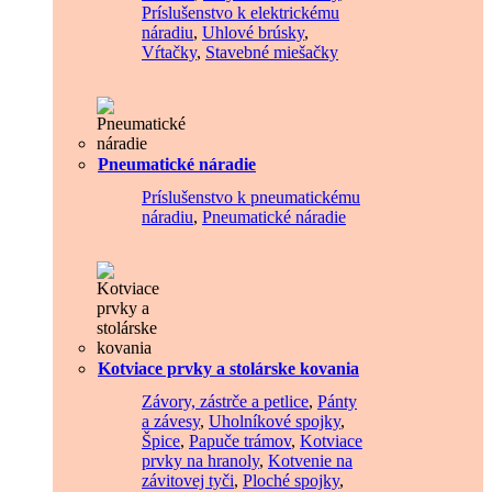
Príslušenstvo k elektrickému
náradiu
,
Uhlové brúsky
,
Vŕtačky
,
Stavebné miešačky
Pneumatické náradie
Príslušenstvo k pneumatickému
náradiu
,
Pneumatické náradie
Kotviace prvky a stolárske kovania
Závory, zástrče a petlice
,
Pánty
a závesy
,
Uholníkové spojky
,
Špice
,
Papuče trámov
,
Kotviace
prvky na hranoly
,
Kotvenie na
závitovej tyči
,
Ploché spojky
,