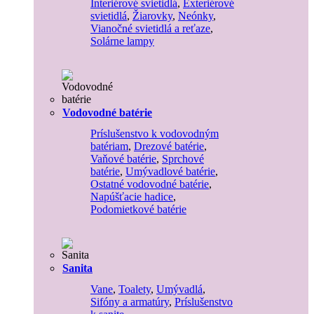
Interiérové svietidlá
,
Exteriérové
svietidlá
,
Žiarovky
,
Neónky
,
Vianočné svietidlá a reťaze
,
Solárne lampy
Vodovodné batérie
Príslušenstvo k vodovodným
batériam
,
Drezové batérie
,
Vaňové batérie
,
Sprchové
batérie
,
Umývadlové batérie
,
Ostatné vodovodné batérie
,
Napúšťacie hadice
,
Podomietkové batérie
Sanita
Vane
,
Toalety
,
Umývadlá
,
Sifóny a armatúry
,
Príslušenstvo