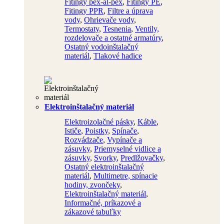
Fitingy pex-al-pex
,
Fitingy PE
,
Fitingy PPR
,
Filtre a úprava
vody
,
Ohrievače vody
,
Termostaty
,
Tesnenia
,
Ventily,
rozdelovače a ostatné armatúry
,
Ostatný vodoinštalačný
materiál
,
Tlakové hadice
Elektroinštalačný materiál
Elektroizolačné pásky
,
Káble
,
Ističe
,
Poistky
,
Spínače
,
Rozvádzače
,
Vypínače a
zásuvky
,
Priemyselné vidlice a
zásuvky
,
Svorky
,
Predlžovačky
,
Ostatný elektroinštalačný
materiál
,
Multimetre, spínacie
hodiny, zvončeky
,
Elektroinštalačný materiál
,
Informačné, príkazové a
zákazové tabuľky