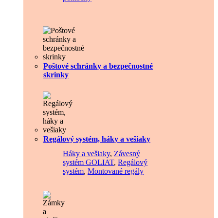
Poštové schránky a bezpečnostné
skrinky
Regálový systém, háky a vešiaky
Háky a vešiaky
,
Závesný
systém GOLIAT
,
Regálový
systém
,
Montované regály