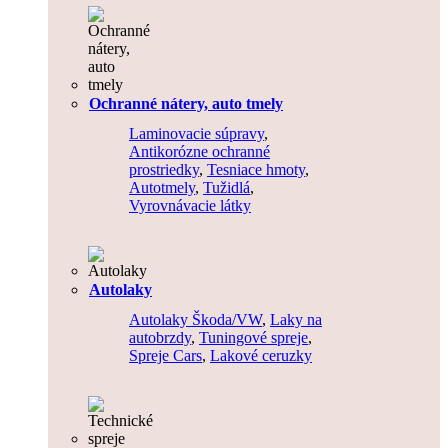
Ochranné nátery, auto tmely
Laminovacie súpravy
,
Antikorózne ochranné
prostriedky
,
Tesniace hmoty
,
Autotmely
,
Tužidlá
,
Vyrovnávacie látky
Autolaky
Autolaky Škoda/VW
,
Laky na
autobrzdy
,
Tuningové spreje
,
Spreje Cars
,
Lakové ceruzky