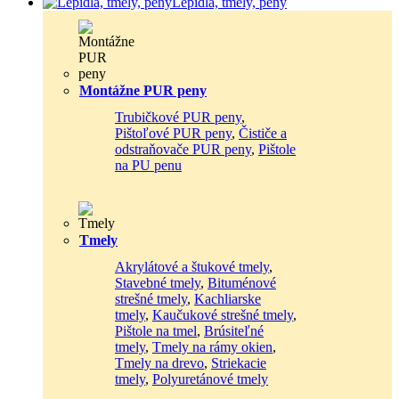
Lepidlá, tmely, peny
Montážne PUR peny
Trubičkové PUR peny
,
Pištoľové PUR peny
,
Čističe a
odstraňovače PUR peny
,
Pištole
na PU penu
Tmely
Akrylátové a štukové tmely
,
Stavebné tmely
,
Bituménové
strešné tmely
,
Kachliarske
tmely
,
Kaučukové strešné tmely
,
Pištole na tmel
,
Brúsiteľné
tmely
,
Tmely na rámy okien
,
Tmely na drevo
,
Striekacie
tmely
,
Polyuretánové tmely