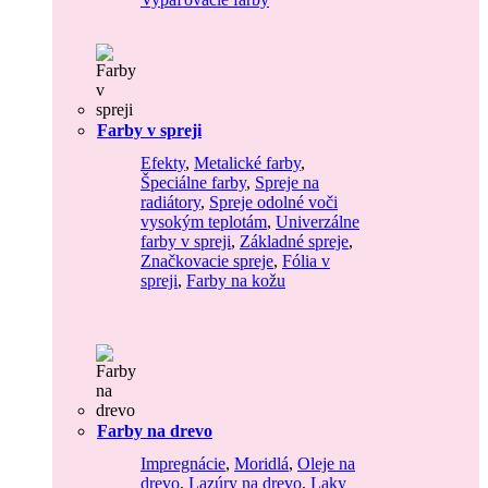
Farby v spreji
Efekty
,
Metalické farby
,
Špeciálne farby
,
Spreje na
radiátory
,
Spreje odolné voči
vysokým teplotám
,
Univerzálne
farby v spreji
,
Základné spreje
,
Značkovacie spreje
,
Fólia v
spreji
,
Farby na kožu
Farby na drevo
Impregnácie
,
Moridlá
,
Oleje na
drevo
,
Lazúry na drevo
,
Laky