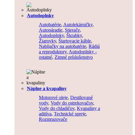
Autodoplnky
Autobatérie
,
Autolekárničky
,
Autonáradie
,
Stierače
,
Autodoplnky
,
Škrabky
,
Žiarovky
,
Štartovacie káble
,
Nabíjačky na autobatérie
,
Rádiá
a reproduktory
,
Autodoplnky -
ostatné
,
Zimné príslušenstvo
Náplne a kvapaliny
Motorové oleje
,
Destilované
vody
,
Vody do ostrekovačov
,
Vody do chladičov
,
Kvapaliny a
aditíva
,
Technické spreje
,
Rozmrazovače