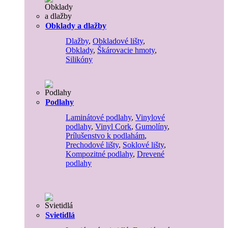
Obklady a dlažby
Dlažby
,
Obkladové lišty
,
Obklady
,
Škárovacie hmoty
,
Silikóny
Podlahy
Laminátové podlahy
,
Vinylové
podlahy
,
Vinyl Cork
,
Gumolíny
,
Prílušenstvo k podlahám
,
Prechodové lišty
,
Soklové lišty
,
Kompozitné podlahy
,
Drevené
podlahy
Svietidlá