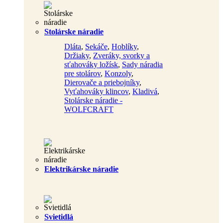
Stolárske náradie
Dláta
,
Sekáče
,
Hoblíky
,
Držiaky
,
Zveráky, svorky a
sťahováky ložísk
,
Sady náradia
pre stolárov
,
Konzoly
,
Dierovače a priebojníky
,
Vyťahováky klincov
,
Kladivá
,
Stolárske náradie -
WOLFCRAFT
Elektrikárske náradie
Svietidlá