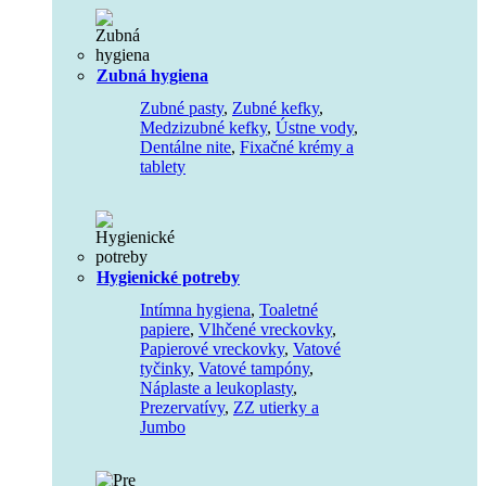
Zubná hygiena
Zubné pasty
,
Zubné kefky
,
Medzizubné kefky
,
Ústne vody
,
Dentálne nite
,
Fixačné krémy a
tablety
Hygienické potreby
Intímna hygiena
,
Toaletné
papiere
,
Vlhčené vreckovky
,
Papierové vreckovky
,
Vatové
tyčinky
,
Vatové tampóny
,
Náplaste a leukoplasty
,
Prezervatívy
,
ZZ utierky a
Jumbo