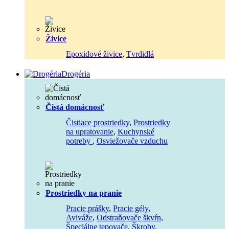
Živice
Epoxidové živice
,
Tvrdidlá
Drogéria
Čistá domácnosť
Čistiace prostriedky
,
Prostriedky
na upratovanie
,
Kuchynské
potreby
,
Osviežovače vzduchu
Prostriedky na pranie
Pracie prášky
,
Pracie gély
,
Aviváže
,
Odstraňovače škvŕn
,
Špeciálne tepovače
,
Škroby
,