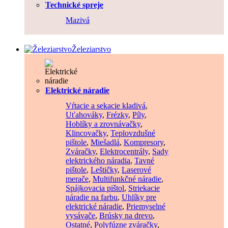
Technické spreje
Mazivá
Železiarstvo
Elektrické náradie
Vŕtacie a sekacie kladivá
,
Uťahováky
,
Frézky
,
Píly
,
Hoblíky a zrovnávačky
,
Klincovačky
,
Teplovzdušné
pištole
,
Miešadlá
,
Kompresory
,
Zváračky
,
Elektrocentrály
,
Sady
elektrického náradia
,
Tavné
pištole
,
Leštičky
,
Laserové
merače
,
Multifunkčné náradie
,
Spájkovacia pištol
,
Striekacie
náradie na farbu
,
Uhlíky pre
elektrické náradie
,
Priemyselné
vysávače
,
Brúsky na drevo
,
Ostatné
,
Polyfúzne zváračky
,