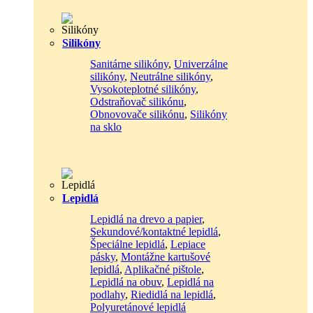
Silikóny
Sanitárne silikóny
,
Univerzálne
silikóny
,
Neutrálne silikóny
,
Vysokoteplotné silikóny
,
Odstraňovač silikónu
,
Obnovovače silikónu
,
Silikóny
na sklo
Lepidlá
Lepidlá na drevo a papier
,
Sekundové/kontaktné lepidlá
,
Špeciálne lepidlá
,
Lepiace
pásky
,
Montážne kartušové
lepidlá
,
Aplikačné pištole
,
Lepidlá na obuv
,
Lepidlá na
podlahy
,
Riedidlá na lepidlá
,
Polyuretánové lepidlá