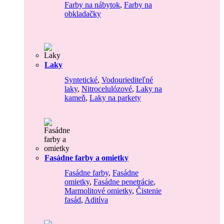
Farby na nábytok
,
Farby na
obkladačky
Laky
Syntetické
,
Vodouriediteľné
laky
,
Nitrocelulózové
,
Laky na
kameň
,
Laky na parkety
Fasádne farby a omietky
Fasádne farby
,
Fasádne
omietky
,
Fasádne penetrácie
,
Marmolitové omietky
,
Čistenie
fasád
,
Aditíva