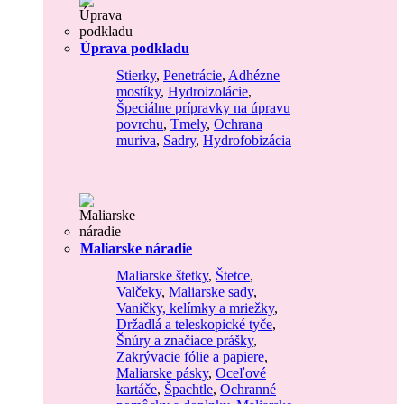
Úprava podkladu
Stierky
,
Penetrácie
,
Adhézne
mostíky
,
Hydroizolácie
,
Špeciálne prípravky na úpravu
povrchu
,
Tmely
,
Ochrana
muriva
,
Sadry
,
Hydrofobizácia
Maliarske náradie
Maliarske štetky
,
Štetce
,
Valčeky
,
Maliarske sady
,
Vaničky, kelímky a mriežky
,
Držadlá a teleskopické tyče
,
Šnúry a značiace prášky
,
Zakrývacie fólie a papiere
,
Maliarske pásky
,
Oceľové
kartáče
,
Špachtle
,
Ochranné