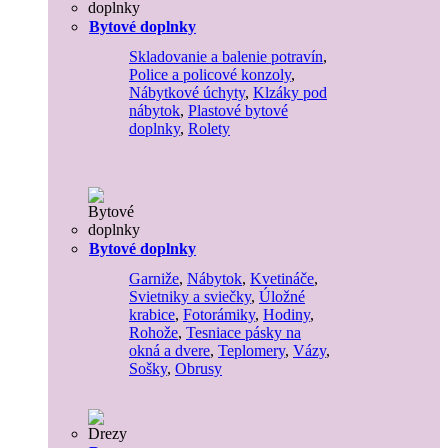
Bytové doplnky
Skladovanie a balenie potravín
,
Police a policové konzoly
,
Nábytkové úchyty
,
Klzáky pod
nábytok
,
Plastové bytové
doplnky
,
Rolety
Bytové doplnky
Garniže
,
Nábytok
,
Kvetináče
,
Svietniky a sviečky
,
Úložné
krabice
,
Fotorámiky
,
Hodiny
,
Rohože
,
Tesniace pásky na
okná a dvere
,
Teplomery
,
Vázy
,
Sošky
,
Obrusy