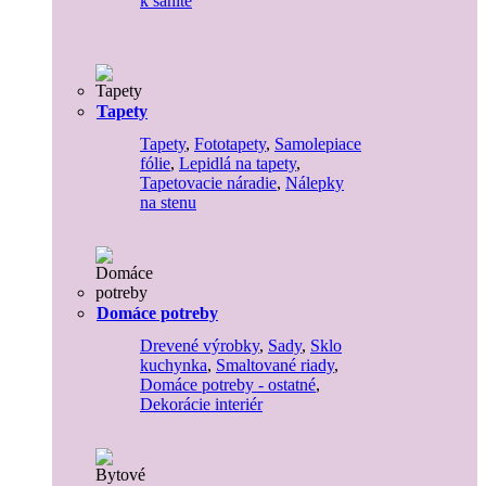
k sanite
Tapety
Tapety
,
Fototapety
,
Samolepiace
fólie
,
Lepidlá na tapety
,
Tapetovacie náradie
,
Nálepky
na stenu
Domáce potreby
Drevené výrobky
,
Sady
,
Sklo
kuchynka
,
Smaltované riady
,
Domáce potreby - ostatné
,
Dekorácie interiér