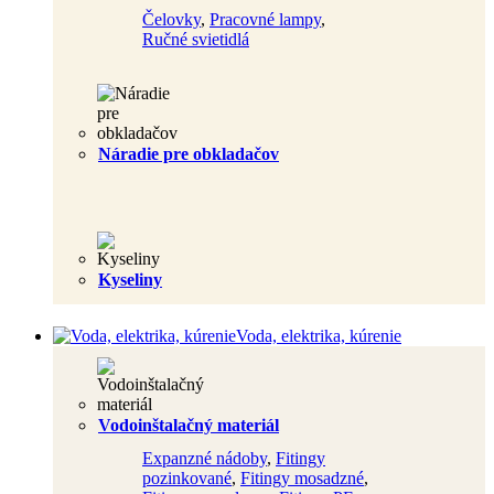
Čelovky
,
Pracovné lampy
,
Ručné svietidlá
Náradie pre obkladačov
Kyseliny
Voda, elektrika, kúrenie
Vodoinštalačný materiál
Expanzné nádoby
,
Fitingy
pozinkované
,
Fitingy mosadzné
,