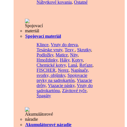
Nábytkové kovania
,
Ostatné
Spojovací materiál
Klince
,
Vruty do dreva
,
Tesárske vruty
,
Texy
,
Skrutky
,
Podložky
,
Matice
,
Nity
,
Hmoždinky
,
Háky
,
Kotvy
,
Chemické kotvy
,
Laná
,
Reťaze
,
FISCHER
,
Nerez
,
Napínače,
svorky, objímky
,
Spojovacie
prvky na sadrokartón
,
Viazacie
drôty
,
Viazacie pásky
,
Vruty do
sadrokartónu
,
Závitové tyče
,
Špagáty
Akumulátorové náradie