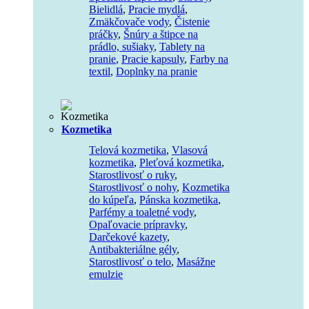
Bielidlá
,
Pracie mydlá
,
Zmäkčovače vody
,
Čistenie
práčky
,
Šnúry a štipce na
prádlo, sušiaky
,
Tablety na
pranie
,
Pracie kapsuly
,
Farby na
textil
,
Doplnky na pranie
Kozmetika
Telová kozmetika
,
Vlasová
kozmetika
,
Pleťová kozmetika
,
Starostlivosť o ruky
,
Starostlivosť o nohy
,
Kozmetika
do kúpeľa
,
Pánska kozmetika
,
Parfémy a toaletné vody
,
Opaľovacie prípravky
,
Darčekové kazety
,
Antibakteriálne gély
,
Starostlivosť o telo
,
Masážne
emulzie