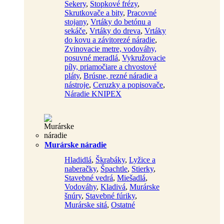
Sekery
,
Stopkové frézy
,
Skrutkovače a bity
,
Pracovné
stojany
,
Vrtáky do betónu a
sekáče
,
Vrtáky do dreva
,
Vrtáky
do kovu a závitorezé náradie
,
Zvinovacie metre, vodováhy,
posuvné meradlá
,
Vykružovacie
píly, priamočiare a chvostové
pláty
,
Brúsne, rezné náradie a
nástroje
,
Ceruzky a popisovače
,
Náradie KNIPEX
Murárske náradie
Hladidlá
,
Škrabáky
,
Lyžice a
naberačky
,
Špachtle
,
Stierky
,
Stavebné vedrá
,
Miešadlá
,
Vodováhy
,
Kladivá
,
Murárske
šnúry
,
Stavebné fúriky
,
Murárske sitá
,
Ostatné