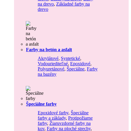
na drevo
,
Základné farby na
drevo
Farby na betón a asfalt
Akrylátové
,
Syntetické
,
Vodouriediteľné
,
Epoxidové
,
Polyuretánové
,
Špeciálne
,
Farby
na bazény
Špeciálne farby
Epoxidové farby
,
Špeciálne
farby a základy
,
Protipožiarne
farby
,
Žiaruvzdorné farby na
kov
,
Farby na ploché strechy
,