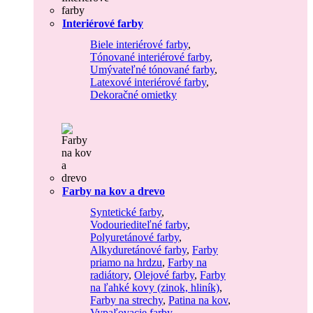
Interiérové farby
Biele interiérové farby
,
Tónované interiérové farby
,
Umývateľné tónované farby
,
Latexové interiérové farby
,
Dekoračné omietky
Farby na kov a drevo
Syntetické farby
,
Vodouriediteľné farby
,
Polyuretánové farby
,
Alkyduretánové farby
,
Farby
priamo na hrdzu
,
Farby na
radiátory
,
Olejové farby
,
Farby
na ľahké kovy (zinok, hliník)
,
Farby na strechy
,
Patina na kov
,
Vypaľovacie farby