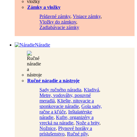
Zámky a vložky
Prídavné zámky
,
Visiace zámky
,
Vložky do zámkov
,
Zadlabávacie zámky
Náradie
Ručné náradie a nástroje
Sady ručného náradia
,
Kladivá
,
Metre, vodováhy, posuvné
meradlá
,
Kliešte, nitovacie a
sponkovacie náradie
,
Gola sady,
račne a kľúče
,
Inštalatérske
náradie
,
Kufre, organizéry a
vrecká na náradie
,
Nože a brity
,
Nožnice
,
Plynové horáky a
príslušenstvo
,
Ručné píly
,