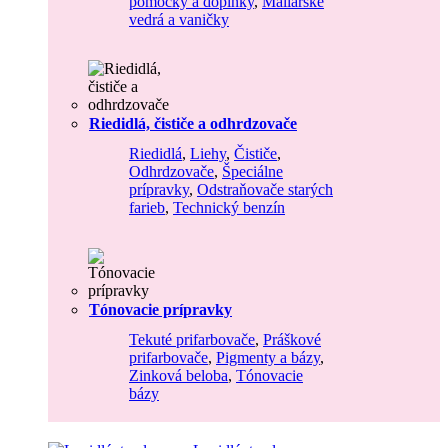
pomôcky a doplnky
,
Maliarske
vedrá a vaničky
Riedidlá, čističe a odhrdzovače
Riedidlá
,
Liehy
,
Čističe
,
Odhrdzovače
,
Špeciálne
prípravky
,
Odstraňovače starých
farieb
,
Technický benzín
Tónovacie prípravky
Tekuté prifarbovače
,
Práškové
prifarbovače
,
Pigmenty a bázy
,
Zinková beloba
,
Tónovacie
bázy