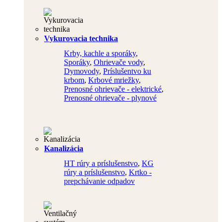
Vykurovacia technika
Krby, kachle a sporáky
,
Sporáky
,
Ohrievače vody
,
Dymovody
,
Príslušentvo ku
krbom
,
Krbové mriežky
,
Prenosné ohrievače - elektrické
,
Prenosné ohrievače - plynové
Kanalizácia
HT rúry a príslušenstvo
,
KG
rúry a príslušenstvo
,
Krtko -
prepchávanie odpadov