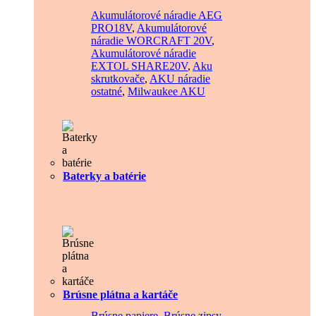
Akumulátorové náradie AEG
PRO18V
,
Akumulátorové
náradie WORCRAFT 20V
,
Akumulátorové náradie
EXTOL SHARE20V
,
Aku
skrutkovače
,
AKU náradie
ostatné
,
Milwaukee AKU
Baterky a batérie
Brúsne plátna a kartáče
Brúsne papiere
,
Brúsne zipsy
,