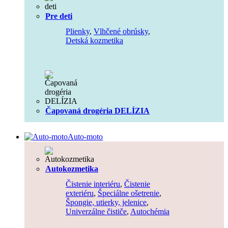
Pre deti
Plienky
,
Vlhčené obrúsky
,
Detská kozmetika
Čapovaná drogéria DELÍZIA
Auto-moto
Autokozmetika
Čistenie interiéru
,
Čistenie
exteriéru
,
Špeciálne ošetrenie
,
Špongie, utierky, jelenice
,
Univerzálne čističe
,
Autochémia